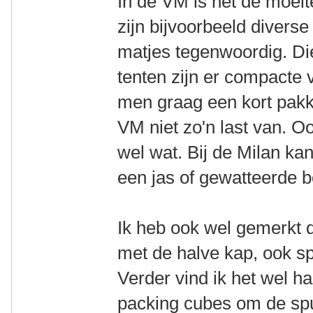
In de VM is het de moeit
zijn bijvoorbeeld divers
matjes tegenwoordig. Die 
tenten zijn er compacte v
men graag een kort pakke
VM niet zo'n last van. O
wel wat. Bij de Milan ka
een jas of gewatteerde 
Ik heb ook wel gemerkt d
met de halve kap, ook s
Verder vind ik het wel 
packing cubes om de spul