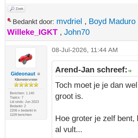
Zoek
mvdriel
,
Boyd Maduro
Bedankt door:
Willeke_IGKT
,
John70
08-Jul-2026, 11:44 AM
Arend-Jan schreef:
Gideonaut
Kilometervreter
Toch moet je je dan wel
Berichten: 1.140
groot is.
Topics: 7
Lid sinds: Jun 2023
Bedankt: 2
2206 x bedankt in
1109 berichten
Hoe groter je zelf bent,
al vult...