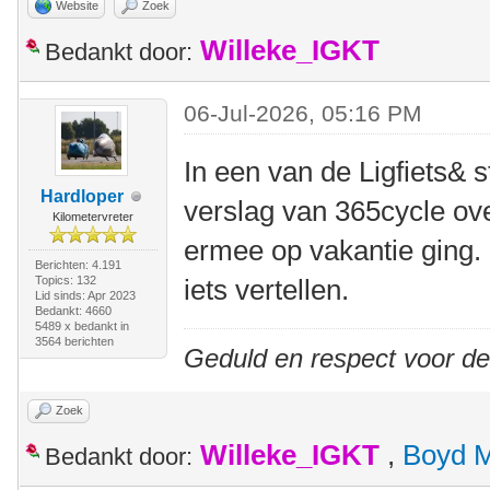
Website
Zoek
Willeke_IGKT
Bedankt door:
06-Jul-2026, 05:16 PM
In een van de Ligfiets& 
Hardloper
verslag van 365cycle ove
Kilometervreter
ermee op vakantie ging.
Berichten: 4.191
Topics: 132
iets vertellen.
Lid sinds: Apr 2023
Bedankt: 4660
5489 x bedankt in
3564 berichten
Geduld en respect voor d
Zoek
Willeke_IGKT
,
Boyd 
Bedankt door: