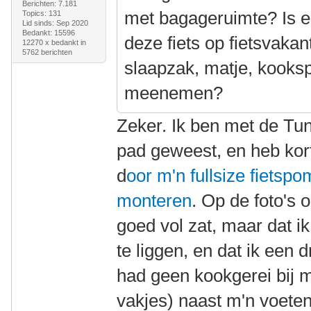
Berichten: 7.181
met bagageruimte? Is e
Topics: 131
Lid sinds: Sep 2020
Bedankt: 15596
deze fiets op fietsvakan
12270 x bedankt in
5762 berichten
slaapzak, matje, kooksp
meenemen?
Zeker. Ik ben met de Tu
pad geweest, en heb ko
d
oor m'n fullsize fiets
monteren
. Op de foto's o
goed vol zat, maar dat i
te liggen, en dat ik een 
had geen kookgerei bij 
vakjes) naast m'n voete