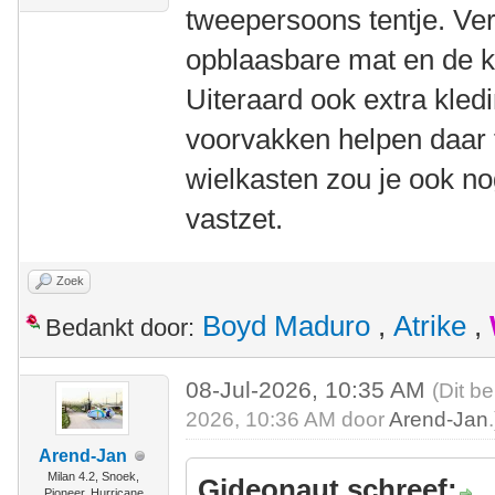
tweepersoons tentje. Ve
opblaasbare mat en de ko
Uiteraard ook extra kled
voorvakken helpen daar 
wielkasten zou je ook no
vastzet.
Zoek
Boyd Maduro
,
Atrike
,
Bedankt door:
08-Jul-2026, 10:35 AM
(Dit be
2026, 10:36 AM door
Arend-Jan
.
Arend-Jan
Milan 4.2, Snoek,
Gideonaut schreef:
Pioneer, Hurricane