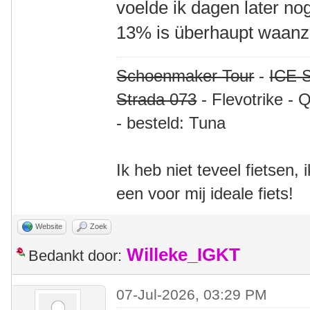
voelde ik dagen later no
13% is überhaupt waanzi
Schoenmaker Tour
-
ICE S
Strada 073
- Flevotrike - 
- besteld: Tuna
Ik heb niet teveel fietsen,
een voor mij ideale fiets!
Website
Zoek
Willeke_IGKT
Bedankt door:
07-Jul-2026, 03:29 PM