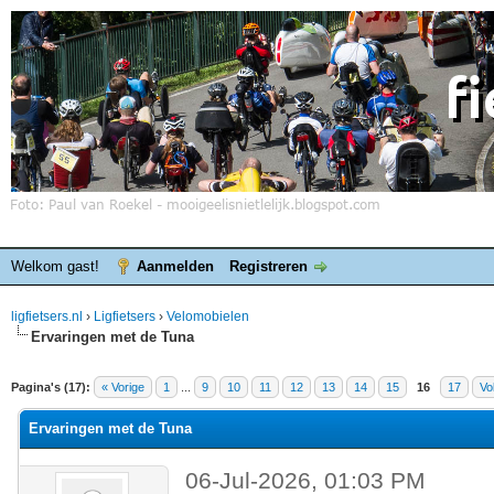
Welkom gast!
Aanmelden
Registreren
ligfietsers.nl
›
Ligfietsers
›
Velomobielen
Ervaringen met de Tuna
elde waardering is 5
Pagina's (17):
« Vorige
1
...
9
10
11
12
13
14
15
16
17
Vo
Ervaringen met de Tuna
06-Jul-2026, 01:03 PM