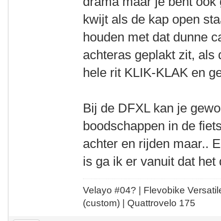
drama maar je bent ook g
kwijt als de kap open st
houden met dat dunne ca
achteras geplakt zit, als 
hele rit KLIK-KLAK en g
Bij de DFXL kan je gewo
boodschappen in de fiets
achter en rijden maar.. 
is ga ik er vanuit dat he
Velayo #
0
4?
| Flevobike Versati
(custom) | Quattrovelo 175