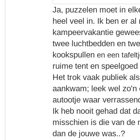
Ja, puzzelen moet in elk
heel veel in. Ik ben er 
kampeervakantie gewees
twee luchtbedden en tw
kookspullen
en een tafelt
ruime tent en speelgoed 
Het trok vaak publiek al
aankwam; leek wel zo'n c
autootje waar verrasse
Ik heb nooit gehad dat d
misschien is die van de 
dan de jouwe was..?