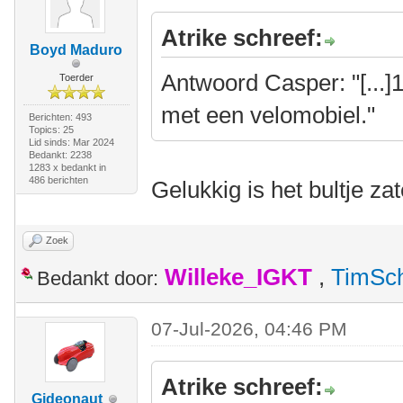
Atrike schreef:
Boyd Maduro
Antwoord Casper: "[...
Toerder
met een velomobiel."
Berichten: 493
Topics: 25
Lid sinds: Mar 2024
Bedankt: 2238
1283 x bedankt in
486 berichten
Gelukkig is het bultje z
Zoek
Willeke_IGKT
,
TimSc
Bedankt door:
07-Jul-2026, 04:46 PM
Atrike schreef:
Gideonaut