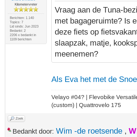
Kilometervreter
Vraag aan de Tuna-bezitt
Berichten: 1.140
met bagageruimte? Is e
Topics: 7
Lid sinds: Jun 2023
deze fiets op fietsvakan
Bedankt: 2
2206 x bedankt in
1109 berichten
slaapzak, matje, kooksp
meenemen?
Als Eva het met de Sno
Velayo #
0
4?
| Flevobike Versati
(custom) | Quattrovelo 175
Zoek
Wim -de roetsende
,
W
Bedankt door: