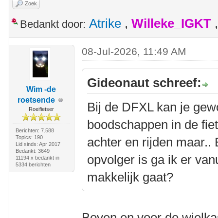
Zoek
Atrike
,
Willeke_IGKT
Bedankt door:
08-Jul-2026, 11:49 AM
Gideonaut schreef:
Wim -de
roetsende
Bij de DFXL kan je gew
Roeifietser
boodschappen in de fiet
Berichten: 7.588
Topics: 190
achter en rijden maar..
Lid sinds: Apr 2017
Bedankt: 3649
opvolger is ga ik er van
11194 x bedankt in
5334 berichten
makkelijk gaat?
Boven en voor de wielka