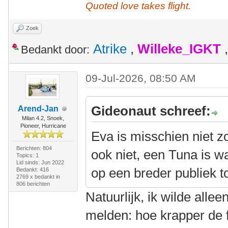
Quoted love takes flight.
Zoek
Atrike
,
Willeke_IGKT
Bedankt door:
09-Jul-2026, 08:50 AM
Gideonaut schreef:
Arend-Jan
Milan 4.2, Snoek,
Pioneer, Hurricane
Eva is misschien niet z
Berichten: 804
ook niet, een Tuna is wa
Topics: 1
Lid sinds: Jun 2022
op een breder publiek 
Bedankt: 416
2769 x bedankt in
806 berichten
Natuurlijk, ik wilde alle
melden: hoe krapper de fi