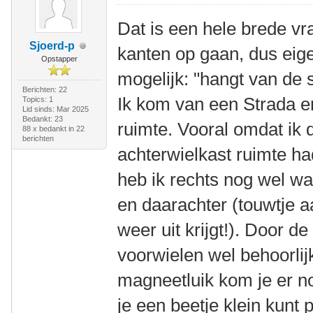
Dat is een hele brede vr
Sjoerd-p
kanten op gaan, dus eige
Opstapper
mogelijk: "hangt van de si
Berichten: 22
Ik kom van een Strada e
Topics: 1
Lid sinds: Mar 2025
Bedankt: 23
ruimte. Vooral omdat ik 
88 x bedankt in 22
berichten
achterwielkast ruimte had
heb ik rechts nog wel w
en daarachter (touwtje a
weer uit krijgt!). Door de
voorwielen wel behoorlij
magneetluik kom je er no
je een beetje klein kunt