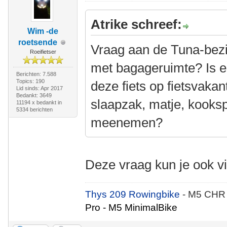
Atrike schreef:
Wim -de
roetsende
Vraag aan de Tuna-bezitt
Roeifietser
met bagageruimte? Is e
Berichten: 7.588
Topics: 190
deze fiets op fietsvakan
Lid sinds: Apr 2017
Bedankt: 3649
slaapzak, matje, kooksp
11194 x bedankt in
5334 berichten
meenemen?
Deze vraag kun je ook v
Thys 209 Rowingbike
- M5 CHR
Pro - M5 MinimalBike