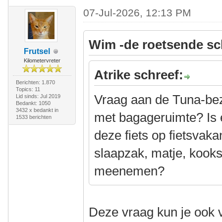
07-Jul-2026, 12:13 PM
Wim -de roetsende sc
Frutsel
Kilometervreter
Atrike schreef:
Berichten: 1.870
Topics: 11
Vraag aan de Tuna-bezit
Lid sinds: Jul 2019
Bedankt: 1050
3432 x bedankt in
met bagageruimte? Is 
1533 berichten
deze fiets op fietsvaka
slaapzak, matje, kooks
meenemen?
Deze vraag kun je ook 