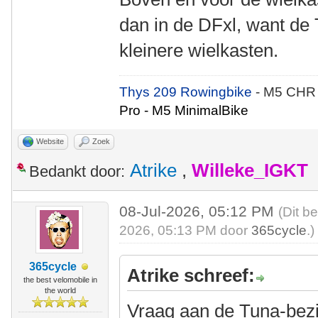
dan in de DFxl, want de 
kleinere wielkasten.
Thys 209 Rowingbike
- M5 CHR
Pro - M5 MinimalBike
Website
Zoek
Atrike
,
Willeke_IGKT
Bedankt door:
08-Jul-2026, 05:12 PM
(Dit b
2026, 05:13 PM door
365cycle
.)
365cycle
Atrike schreef:
the best velomobile in
the world
Vraag aan de Tuna-bezitt