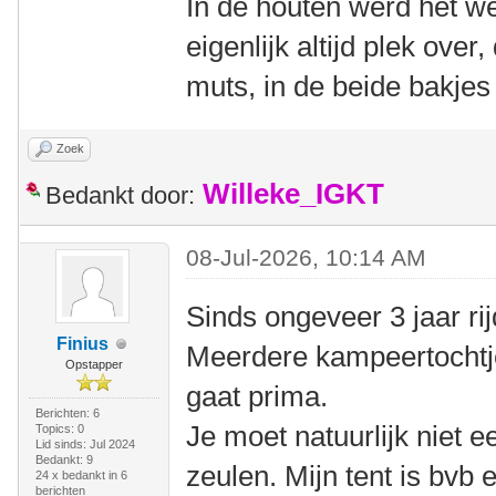
In de houten werd het we
eigenlijk altijd plek over
muts, in de beide bakjes 
Zoek
Willeke_IGKT
Bedankt door:
08-Jul-2026, 10:14 AM
Sinds ongeveer 3 jaar rij
Finius
Meerdere kampeertochtje
Opstapper
gaat prima.
Berichten: 6
Je moet natuurlijk niet 
Topics: 0
Lid sinds: Jul 2024
Bedankt: 9
zeulen. Mijn tent is bvb
24 x bedankt in 6
berichten