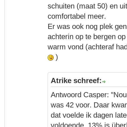
schuiten (maat 50) en uit
comfortabel meer.
Er was ook nog plek gen
achterin op te bergen op
warm vond (achteraf had 
)
Atrike schreef:
Antwoord Casper: "Nou j
was 42 voor. Daar kwa
dat voelde ik dagen late
voldoende. 13% is übe