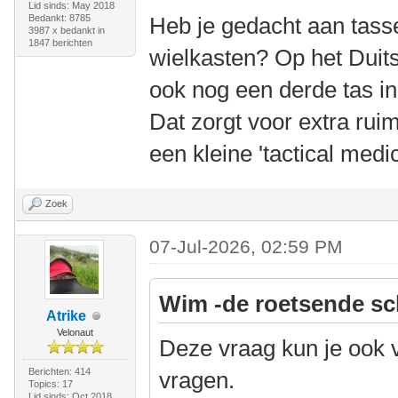
Lid sinds: May 2018
Bedankt: 8785
Heb je gedacht aan tas
3987 x bedankt in
1847 berichten
wielkasten? Op het Duit
ook nog een derde tas i
Dat zorgt voor extra ruim
een kleine 'tactical medic
Zoek
07-Jul-2026, 02:59 PM
Wim -de roetsende sc
Atrike
Velonaut
Deze vraag kun je ook 
Berichten: 414
vragen.
Topics: 17
Lid sinds: Oct 2018