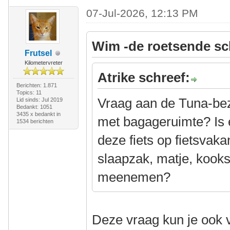
07-Jul-2026, 12:13 PM
Wim -de roetsende sc
Frutsel
Kilometervreter
Atrike schreef:
Berichten: 1.871
Topics: 11
Vraag aan de Tuna-bezit
Lid sinds: Jul 2019
Bedankt: 1051
3435 x bedankt in
met bagageruimte? Is 
1534 berichten
deze fiets op fietsvaka
slaapzak, matje, kooks
meenemen?
Deze vraag kun je ook 