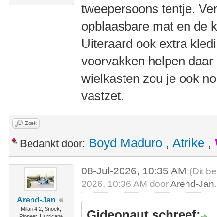
tweepersoons tentje. Ve
opblaasbare mat en de ko
Uiteraard ook extra kled
voorvakken helpen daar 
wielkasten zou je ook no
vastzet.
Zoek
Boyd Maduro
,
Atrike
,
Bedankt door:
08-Jul-2026, 10:35 AM
(Dit be
2026, 10:36 AM door
Arend-Jan
.
Arend-Jan
Milan 4.2, Snoek,
Gideonaut schreef:
Pioneer, Hurricane