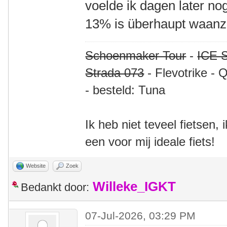
voelde ik dagen later no
13% is überhaupt waanzi
Schoenmaker Tour
-
ICE S
Strada 073
- Flevotrike - 
- besteld: Tuna
Ik heb niet teveel fietsen,
een voor mij ideale fiets!
Website
Zoek
Willeke_IGKT
Bedankt door:
07-Jul-2026, 03:29 PM