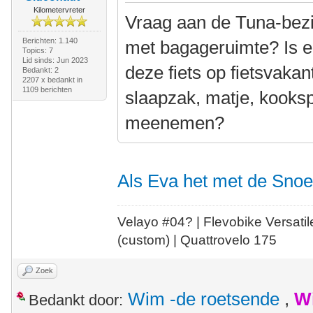
Kilometervreter
Vraag aan de Tuna-bezitt
Berichten: 1.140
met bagageruimte? Is e
Topics: 7
Lid sinds: Jun 2023
deze fiets op fietsvakan
Bedankt: 2
2207 x bedankt in
1109 berichten
slaapzak, matje, kooksp
meenemen?
Als Eva het met de Sno
Velayo #
0
4?
| Flevobike Versati
(custom) | Quattrovelo 175
Zoek
Wim -de roetsende
,
W
Bedankt door: