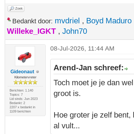
Zoek
mvdriel
,
Boyd Maduro
Bedankt door:
Willeke_IGKT
,
John70
08-Jul-2026, 11:44 AM
Arend-Jan schreef:
Gideonaut
Kilometervreter
Toch moet je je dan wel
Berichten: 1.140
groot is.
Topics: 7
Lid sinds: Jun 2023
Bedankt: 2
2207 x bedankt in
1109 berichten
Hoe groter je zelf bent,
al vult...