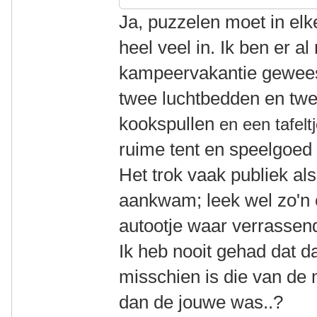
Ja, puzzelen moet in elk
heel veel in. Ik ben er 
kampeervakantie gewees
twee luchtbedden en tw
kookspullen
en een tafelt
ruime tent en speelgoed 
Het trok vaak publiek al
aankwam; leek wel zo'n c
autootje waar verrasse
Ik heb nooit gehad dat d
misschien is die van de 
dan de jouwe was..?