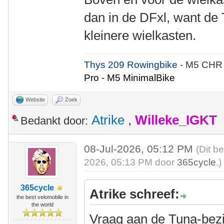
dan in de DFxl, want de 
kleinere wielkasten.
Thys 209 Rowingbike
- M5 CHR
Pro - M5 MinimalBike
Website
Zoek
Atrike
,
Willeke_IGKT
Bedankt door:
08-Jul-2026, 05:12 PM
(Dit b
2026, 05:13 PM door
365cycle
.)
365cycle
Atrike schreef:
the best velomobile in
the world
Vraag aan de Tuna-bezitt