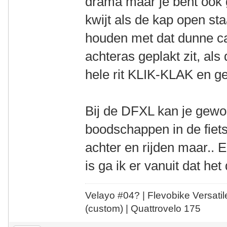
drama maar je bent ook g
kwijt als de kap open st
houden met dat dunne ca
achteras geplakt zit, als 
hele rit KLIK-KLAK en g
Bij de DFXL kan je gewo
boodschappen in de fiets
achter en rijden maar.. 
is ga ik er vanuit dat he
Velayo #
0
4?
| Flevobike Versati
(custom) | Quattrovelo 175