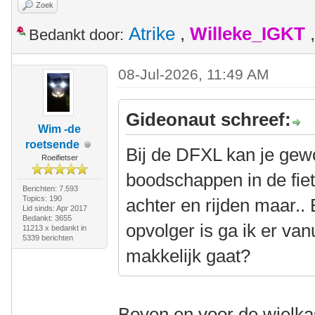
Zoek
Atrike
,
Willeke_IGKT
Bedankt door:
08-Jul-2026, 11:49 AM
Gideonaut schreef:
Wim -de
roetsende
Bij de DFXL kan je gew
Roeifietser
boodschappen in de fiet
Berichten: 7.593
Topics: 190
achter en rijden maar..
Lid sinds: Apr 2017
Bedankt: 3655
opvolger is ga ik er van
11213 x bedankt in
5339 berichten
makkelijk gaat?
Boven en voor de wielka