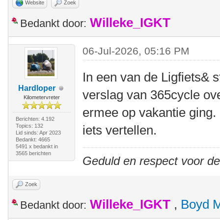
Website
Zoek
Willeke_IGKT
Bedankt door:
06-Jul-2026, 05:16 PM
In een van de Ligfiets& 
Hardloper
verslag van 365cycle ove
Kilometervreter
ermee op vakantie ging.
Berichten: 4.192
Topics: 132
iets vertellen.
Lid sinds: Apr 2023
Bedankt: 4665
5491 x bedankt in
3565 berichten
Geduld en respect voor d
Zoek
Willeke_IGKT
,
Boyd 
Bedankt door: