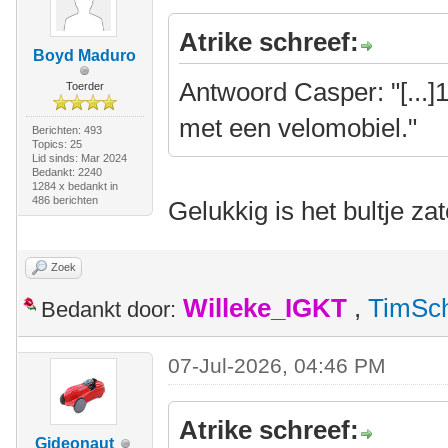
Atrike schreef:
Boyd Maduro
Antwoord Casper: "[...
Toerder
met een velomobiel."
Berichten: 493
Topics: 25
Lid sinds: Mar 2024
Bedankt: 2240
1284 x bedankt in
486 berichten
Gelukkig is het bultje z
Zoek
Willeke_IGKT
,
TimSc
Bedankt door:
07-Jul-2026, 04:46 PM
Atrike schreef:
Gideonaut