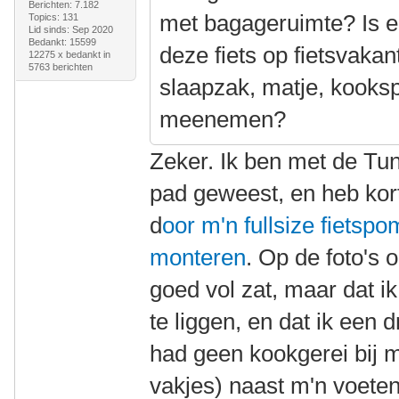
Berichten: 7.182
met bagageruimte? Is e
Topics: 131
Lid sinds: Sep 2020
Bedankt: 15599
deze fiets op fietsvakan
12275 x bedankt in
5763 berichten
slaapzak, matje, kooksp
meenemen?
Zeker. Ik ben met de Tu
pad geweest, en heb ko
d
oor m'n fullsize fiets
monteren
. Op de foto's o
goed vol zat, maar dat i
te liggen, en dat ik een 
had geen kookgerei bij 
vakjes) naast m'n voete