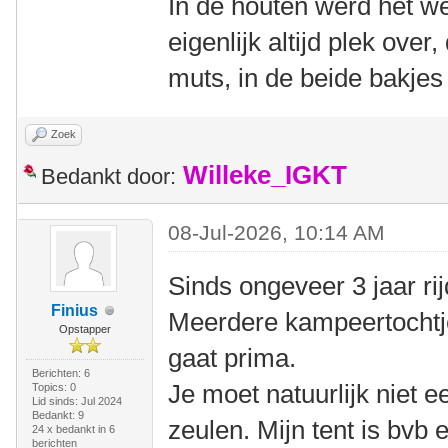
In de houten werd het we
eigenlijk altijd plek over
muts, in de beide bakjes 
Zoek
Willeke_IGKT
Bedankt door:
08-Jul-2026, 10:14 AM
Sinds ongeveer 3 jaar rij
Finius
Meerdere kampeertochtje
Opstapper
gaat prima.
Berichten: 6
Je moet natuurlijk niet 
Topics: 0
Lid sinds: Jul 2024
Bedankt: 9
zeulen. Mijn tent is bvb
24 x bedankt in 6
berichten