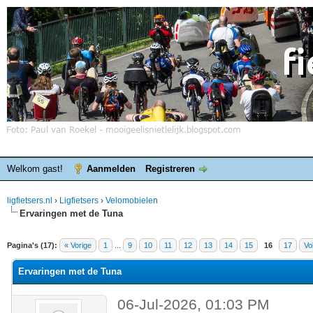
Welkom gast!
Aanmelden
Registreren
ligfietsers.nl
›
Ligfietsers
›
Velomobielen
Ervaringen met de Tuna
elde waardering is 5
Pagina's (17):
« Vorige
1
...
9
10
11
12
13
14
15
16
17
Vo
Ervaringen met de Tuna
06-Jul-2026, 01:03 PM