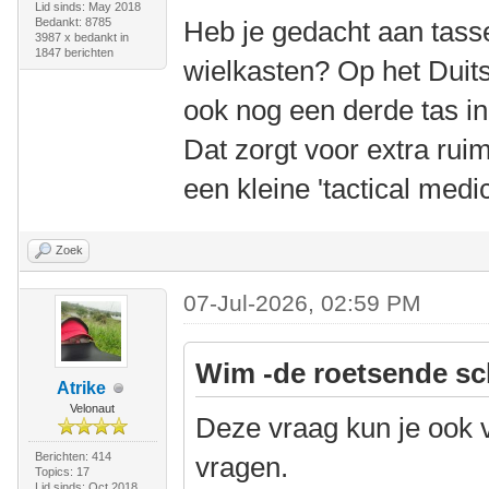
Lid sinds: May 2018
Bedankt: 8785
Heb je gedacht aan tas
3987 x bedankt in
1847 berichten
wielkasten? Op het Duit
ook nog een derde tas i
Dat zorgt voor extra ruim
een kleine 'tactical medic
Zoek
07-Jul-2026, 02:59 PM
Wim -de roetsende sc
Atrike
Velonaut
Deze vraag kun je ook 
Berichten: 414
vragen.
Topics: 17
Lid sinds: Oct 2018