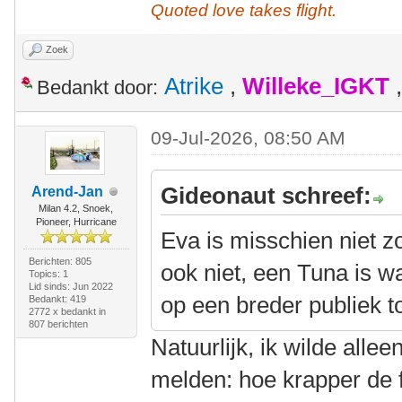
Quoted love takes flight.
Zoek
Atrike
,
Willeke_IGKT
Bedankt door:
09-Jul-2026, 08:50 AM
Gideonaut schreef:
Arend-Jan
Milan 4.2, Snoek,
Pioneer, Hurricane
Eva is misschien niet z
Berichten: 805
ook niet, een Tuna is wa
Topics: 1
Lid sinds: Jun 2022
op een breder publiek 
Bedankt: 419
2772 x bedankt in
807 berichten
Natuurlijk, ik wilde alle
melden: hoe krapper de fi