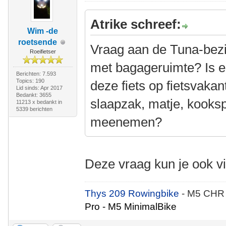
Atrike schreef:
Wim -de
roetsende
Vraag aan de Tuna-bezitt
Roeifietser
met bagageruimte? Is e
Berichten: 7.593
Topics: 190
deze fiets op fietsvakan
Lid sinds: Apr 2017
Bedankt: 3655
slaapzak, matje, kooksp
11213 x bedankt in
5339 berichten
meenemen?
Deze vraag kun je ook v
Thys 209 Rowingbike
- M5 CHR
Pro - M5 MinimalBike