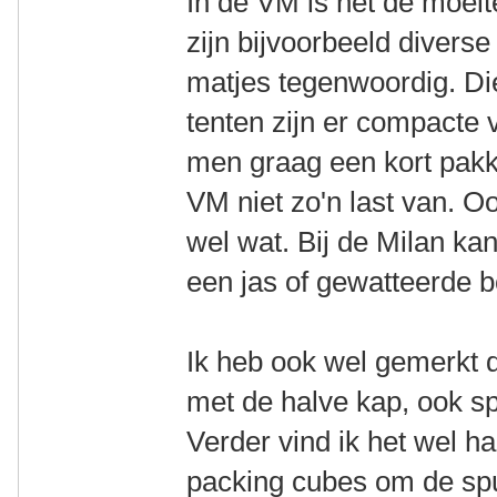
In de VM is het de moeit
zijn bijvoorbeeld divers
matjes tegenwoordig. Die 
tenten zijn er compacte v
men graag een kort pakke
VM niet zo'n last van. O
wel wat. Bij de Milan ka
een jas of gewatteerde 
Ik heb ook wel gemerkt d
met de halve kap, ook s
Verder vind ik het wel 
packing cubes om de spul