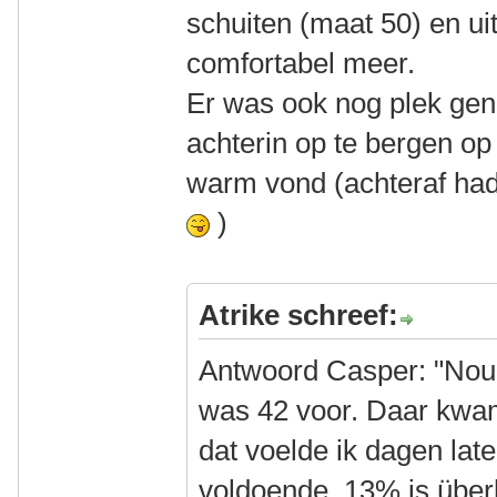
schuiten (maat 50) en uit
comfortabel meer.
Er was ook nog plek gen
achterin op te bergen op
warm vond (achteraf had 
)
Atrike schreef:
Antwoord Casper: "Nou j
was 42 voor. Daar kwa
dat voelde ik dagen late
voldoende. 13% is übe