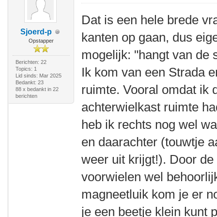
Dat is een hele brede vr
Sjoerd-p
kanten op gaan, dus eige
Opstapper
mogelijk: "hangt van de si
Berichten: 22
Ik kom van een Strada e
Topics: 1
Lid sinds: Mar 2025
Bedankt: 23
ruimte. Vooral omdat ik 
88 x bedankt in 22
berichten
achterwielkast ruimte had
heb ik rechts nog wel w
en daarachter (touwtje a
weer uit krijgt!). Door de
voorwielen wel behoorlij
magneetluik kom je er no
je een beetje klein kunt