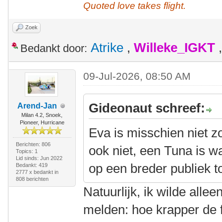
Quoted love takes flight.
Zoek
Atrike
,
Willeke_IGKT
Bedankt door:
09-Jul-2026, 08:50 AM
Gideonaut schreef:
Arend-Jan
Milan 4.2, Snoek,
Pioneer, Hurricane
Eva is misschien niet z
Berichten: 806
ook niet, een Tuna is wa
Topics: 1
Lid sinds: Jun 2022
op een breder publiek 
Bedankt: 419
2777 x bedankt in
808 berichten
Natuurlijk, ik wilde alle
melden: hoe krapper de fi