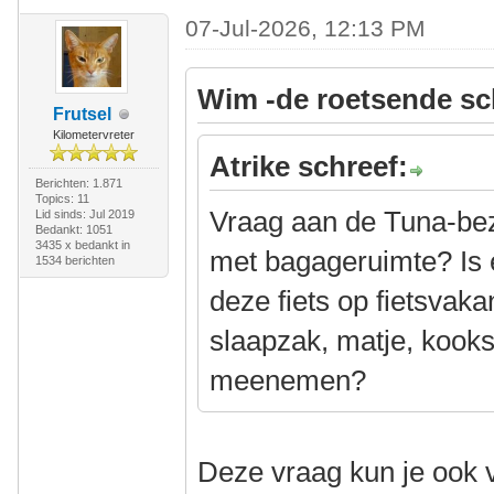
07-Jul-2026, 12:13 PM
Wim -de roetsende sc
Frutsel
Kilometervreter
Atrike schreef:
Berichten: 1.871
Topics: 11
Vraag aan de Tuna-bezit
Lid sinds: Jul 2019
Bedankt: 1051
3435 x bedankt in
met bagageruimte? Is 
1534 berichten
deze fiets op fietsvaka
slaapzak, matje, kooks
meenemen?
Deze vraag kun je ook 