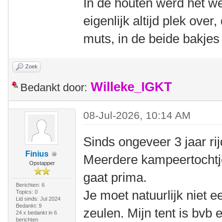
In de houten werd het we
eigenlijk altijd plek over
muts, in de beide bakjes 
Zoek
Willeke_IGKT
Bedankt door:
08-Jul-2026, 10:14 AM
Sinds ongeveer 3 jaar rij
Finius
Meerdere kampeertochtje
Opstapper
gaat prima.
Berichten: 6
Je moet natuurlijk niet 
Topics: 0
Lid sinds: Jul 2024
Bedankt: 9
zeulen. Mijn tent is bvb
24 x bedankt in 6
berichten