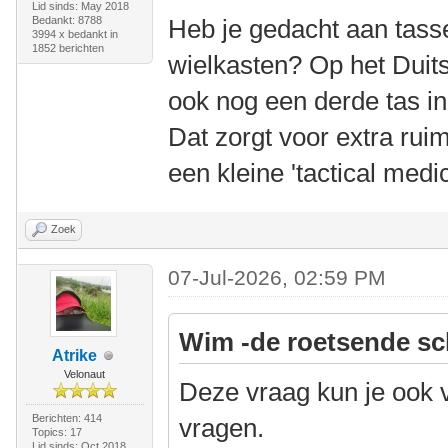
Lid sinds: May 2018
Bedankt: 8788
Heb je gedacht aan tas
3994 x bedankt in
1852 berichten
wielkasten? Op het Duit
ook nog een derde tas i
Dat zorgt voor extra ruim
een kleine 'tactical medic
Zoek
07-Jul-2026, 02:59 PM
Wim -de roetsende sc
Atrike
Velonaut
Deze vraag kun je ook 
Berichten: 414
vragen.
Topics: 17
Lid sinds: Oct 2018