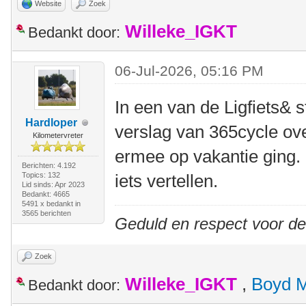
Website
Zoek
Willeke_IGKT
Bedankt door:
06-Jul-2026, 05:16 PM
In een van de Ligfiets& 
Hardloper
verslag van 365cycle ove
Kilometervreter
ermee op vakantie ging.
Berichten: 4.192
Topics: 132
iets vertellen.
Lid sinds: Apr 2023
Bedankt: 4665
5491 x bedankt in
3565 berichten
Geduld en respect voor d
Zoek
Willeke_IGKT
,
Boyd 
Bedankt door: