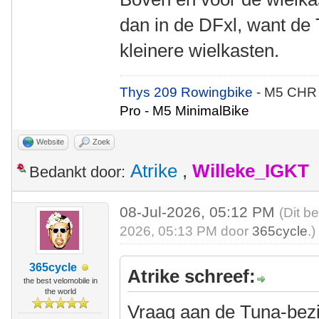
dan in de DFxl, want de 
kleinere wielkasten.
Thys 209 Rowingbike
- M5 CHR
Pro - M5 MinimalBike
Website
Zoek
Atrike
,
Willeke_IGKT
Bedankt door:
08-Jul-2026, 05:12 PM
(Dit b
2026, 05:13 PM door
365cycle
.)
365cycle
Atrike schreef:
the best velomobile in
the world
Vraag aan de Tuna-bezitt