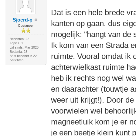
Dat is een hele brede vr
Sjoerd-p
kanten op gaan, dus eige
Opstapper
mogelijk: "hangt van de si
Berichten: 22
Ik kom van een Strada e
Topics: 1
Lid sinds: Mar 2025
Bedankt: 23
ruimte. Vooral omdat ik 
88 x bedankt in 22
berichten
achterwielkast ruimte had
heb ik rechts nog wel w
en daarachter (touwtje a
weer uit krijgt!). Door de
voorwielen wel behoorlij
magneetluik kom je er no
je een beetje klein kunt