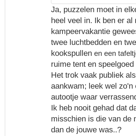
Ja, puzzelen moet in elk
heel veel in. Ik ben er 
kampeervakantie gewees
twee luchtbedden en tw
kookspullen
en een tafelt
ruime tent en speelgoed 
Het trok vaak publiek al
aankwam; leek wel zo'n c
autootje waar verrasse
Ik heb nooit gehad dat d
misschien is die van de 
dan de jouwe was..?