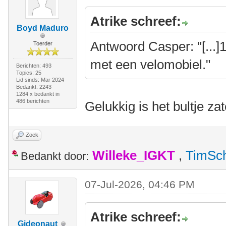
Atrike schreef:
Boyd Maduro
Antwoord Casper: "[...
Toerder
met een velomobiel."
Berichten: 493
Topics: 25
Lid sinds: Mar 2024
Bedankt: 2243
1284 x bedankt in
486 berichten
Gelukkig is het bultje z
Zoek
Willeke_IGKT
,
TimSc
Bedankt door:
07-Jul-2026, 04:46 PM
Atrike schreef:
Gideonaut