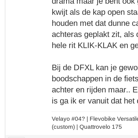
drama maar je bent ook g
kwijt als de kap open st
houden met dat dunne ca
achteras geplakt zit, als 
hele rit KLIK-KLAK en g
Bij de DFXL kan je gewo
boodschappen in de fiets
achter en rijden maar.. 
is ga ik er vanuit dat he
Velayo #
0
4?
| Flevobike Versati
(custom) | Quattrovelo 175