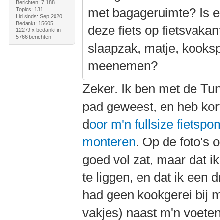
Berichten: 7.188
met bagageruimte? Is e
Topics: 131
Lid sinds: Sep 2020
Bedankt: 15605
deze fiets op fietsvakan
12279 x bedankt in
5766 berichten
slaapzak, matje, kooksp
meenemen?
Zeker. Ik ben met de Tu
pad geweest, en heb ko
d
oor m'n fullsize fiets
monteren
. Op de foto's o
goed vol zat, maar dat i
te liggen, en dat ik een 
had geen kookgerei bij 
vakjes) naast m'n voete