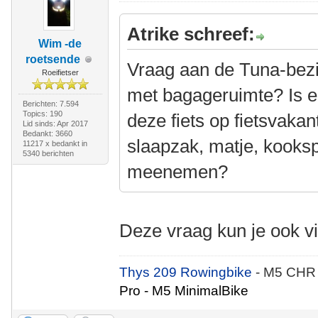
Atrike schreef:
Wim -de
roetsende
Vraag aan de Tuna-bezitt
Roeifietser
met bagageruimte? Is e
Berichten: 7.594
Topics: 190
deze fiets op fietsvakan
Lid sinds: Apr 2017
Bedankt: 3660
slaapzak, matje, kooksp
11217 x bedankt in
5340 berichten
meenemen?
Deze vraag kun je ook v
Thys 209 Rowingbike
- M5 CHR
Pro - M5 MinimalBike