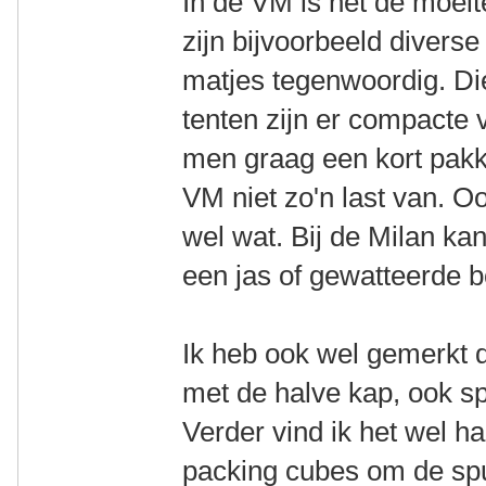
In de VM is het de moeit
zijn bijvoorbeeld divers
matjes tegenwoordig. Die 
tenten zijn er compacte v
men graag een kort pakke
VM niet zo'n last van. O
wel wat. Bij de Milan ka
een jas of gewatteerde 
Ik heb ook wel gemerkt d
met de halve kap, ook s
Verder vind ik het wel 
packing cubes om de spul