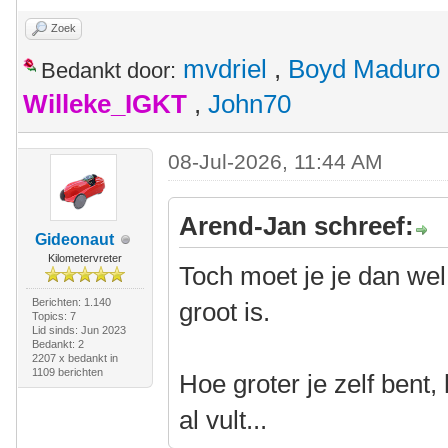
Zoek
mvdriel
,
Boyd Maduro
Bedankt door:
Willeke_IGKT
,
John70
08-Jul-2026, 11:44 AM
Arend-Jan schreef:
Gideonaut
Kilometervreter
Toch moet je je dan wel
Berichten: 1.140
groot is.
Topics: 7
Lid sinds: Jun 2023
Bedankt: 2
2207 x bedankt in
1109 berichten
Hoe groter je zelf bent,
al vult...