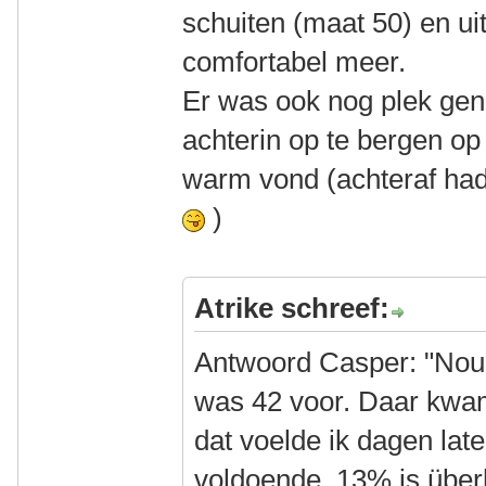
schuiten (maat 50) en uit
comfortabel meer.
Er was ook nog plek gen
achterin op te bergen op
warm vond (achteraf had 
)
Atrike schreef:
Antwoord Casper: "Nou j
was 42 voor. Daar kwa
dat voelde ik dagen late
voldoende. 13% is übe