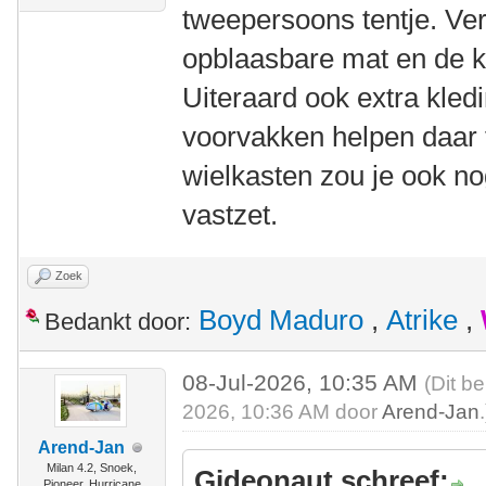
tweepersoons tentje. Ve
opblaasbare mat en de ko
Uiteraard ook extra kled
voorvakken helpen daar 
wielkasten zou je ook no
vastzet.
Zoek
Boyd Maduro
,
Atrike
,
Bedankt door:
08-Jul-2026, 10:35 AM
(Dit be
2026, 10:36 AM door
Arend-Jan
.
Arend-Jan
Milan 4.2, Snoek,
Gideonaut schreef:
Pioneer, Hurricane