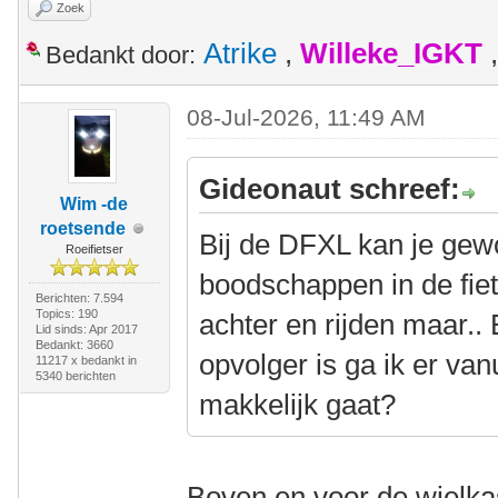
Zoek
Atrike
,
Willeke_IGKT
Bedankt door:
08-Jul-2026, 11:49 AM
Gideonaut schreef:
Wim -de
roetsende
Bij de DFXL kan je gew
Roeifietser
boodschappen in de fiet
Berichten: 7.594
Topics: 190
achter en rijden maar..
Lid sinds: Apr 2017
Bedankt: 3660
opvolger is ga ik er van
11217 x bedankt in
5340 berichten
makkelijk gaat?
Boven en voor de wielka