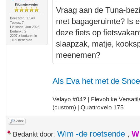
Kilometervreter
Vraag aan de Tuna-bezitt
Berichten: 1.140
met bagageruimte? Is e
Topics: 7
Lid sinds: Jun 2023
deze fiets op fietsvakan
Bedankt: 2
2207 x bedankt in
1109 berichten
slaapzak, matje, kooksp
meenemen?
Als Eva het met de Sno
Velayo #
0
4?
| Flevobike Versati
(custom) | Quattrovelo 175
Zoek
Wim -de roetsende
,
W
Bedankt door: