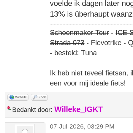
voelde ik dagen later no
13% is überhaupt waanzi
Schoenmaker Tour
-
ICE S
Strada 073
- Flevotrike - 
- besteld: Tuna
Ik heb niet teveel fietsen,
een voor mij ideale fiets!
Website
Zoek
Willeke_IGKT
Bedankt door:
07-Jul-2026, 03:29 PM