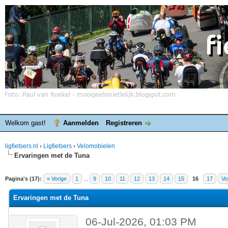
Welkom gast!
Aanmelden
Registreren
ligfietsers.nl
›
Ligfietsers
›
Velomobielen
Ervaringen met de Tuna
elde waardering is 5
Pagina's (17):
« Vorige
1
...
9
10
11
12
13
14
15
16
17
Vo
Ervaringen met de Tuna
06-Jul-2026, 01:03 PM