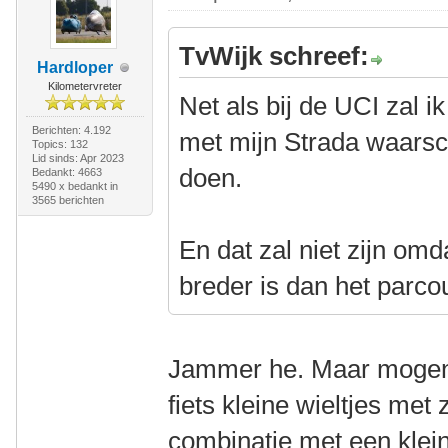
TvWijk schreef:
Hardloper
Kilometervreter
Net als bij de UCI zal ik
Berichten: 4.192
met mijn Strada waarsc
Topics: 132
Lid sinds: Apr 2023
doen.
Bedankt: 4663
5490 x bedankt in
3565 berichten
En dat zal niet zijn om
breder is dan het parc
Jammer he. Maar mogen
fiets kleine wieltjes met
combinatie met een klein