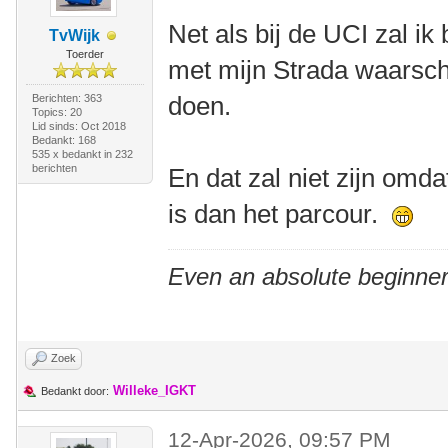
Net als bij de UCI zal ik 
TvWijk
Toerder
met mijn Strada waarsch
doen.
Berichten: 363
Topics: 20
Lid sinds: Oct 2018
Bedankt: 168
535 x bedankt in 232
berichten
En dat zal niet zijn omd
is dan het parcour.
Even an absolute beginner
Zoek
Willeke_IGKT
Bedankt door:
12-Apr-2026, 09:57 PM