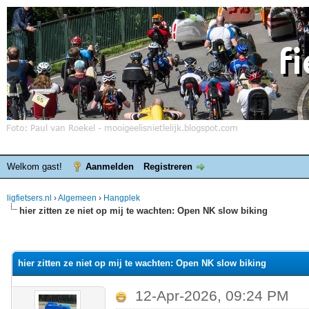
Welkom gast!
Aanmelden
Registreren
ligfietsers.nl
›
Algemeen
›
Hangplek
hier zitten ze niet op mij te wachten: Open NK slow biking
elde waardering is 0
hier zitten ze niet op mij te wachten: Open NK slow biking
12-Apr-2026, 09:24 PM