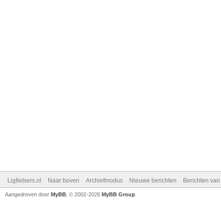
Ligfietsers.nl
Naar boven
Archiefmodus
Nieuwe berichten
Berichten va
Aangedreven door
MyBB
, © 2002-2026
MyBB Group
.