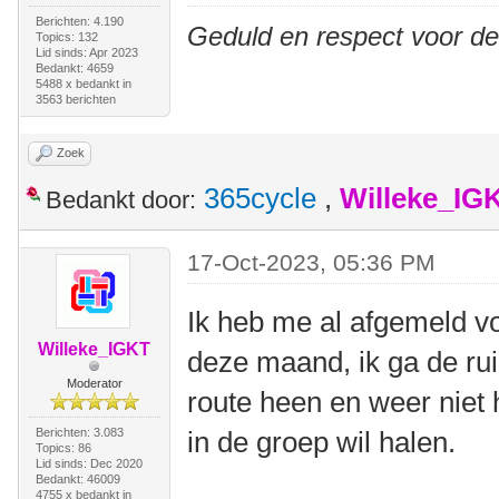
Berichten: 4.190
Geduld en respect voor d
Topics: 132
Lid sinds: Apr 2023
Bedankt: 4659
5488 x bedankt in
3563 berichten
Zoek
365cycle
,
Willeke_IG
Bedankt door:
17-Oct-2023, 05:36 PM
Ik heb me al afgemeld v
Willeke_IGKT
deze maand, ik ga de rui
Moderator
route heen en weer niet h
Berichten: 3.083
in de groep wil halen.
Topics: 86
Lid sinds: Dec 2020
Bedankt: 46009
4755 x bedankt in