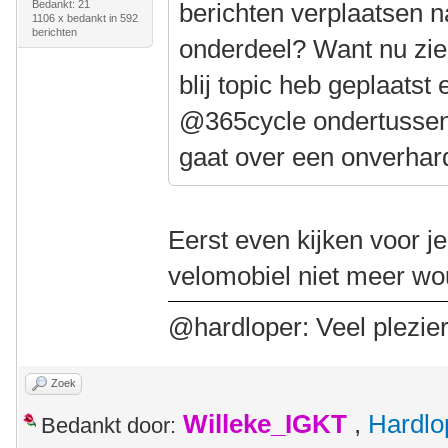
Bedankt: 21
berichten verplaatsen n
1106 x bedankt in 592
berichten
onderdeel? Want nu zie i
blij topic heb geplaatst e
@365cycle ondertussen 
gaat over een onverhar
Eerst even kijken voor je
velomobiel niet meer w
@hardloper: Veel plezier
Zoek
Willeke_IGKT
,
Hardlo
Bedankt door: