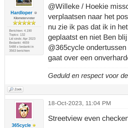
@Willeke / Hoekie missc
Hardloper
verplaatsen naar het po
Kilometervreter
nu zie ik pas dat ik in he
Berichten: 4.190
Topics: 132
geplaatst en niet Ben blij
Lid sinds: Apr 2023
Bedankt: 4659
@365cycle ondertussen n
5488 x bedankt in
3563 berichten
gaat over een onverhard
Geduld en respect voor d
Zoek
18-Oct-2023, 11:04 PM
Streetview even checken
365cycle