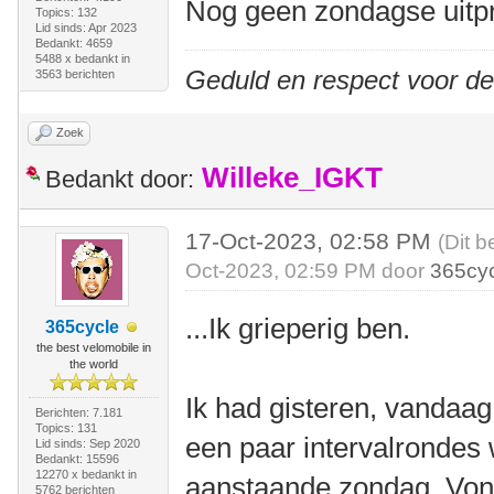
Nog geen zondagse uitp
Topics: 132
Lid sinds: Apr 2023
Bedankt: 4659
5488 x bedankt in
Geduld en respect voor d
3563 berichten
Zoek
Willeke_IGKT
Bedankt door:
17-Oct-2023, 02:58 PM
(Dit b
Oct-2023, 02:59 PM door
365cy
...Ik grieperig ben.
365cycle
the best velomobile in
the world
Ik had gisteren, vandaag
Berichten: 7.181
Topics: 131
een paar intervalrondes 
Lid sinds: Sep 2020
Bedankt: 15596
12270 x bedankt in
aanstaande zondag. Vond
5762 berichten