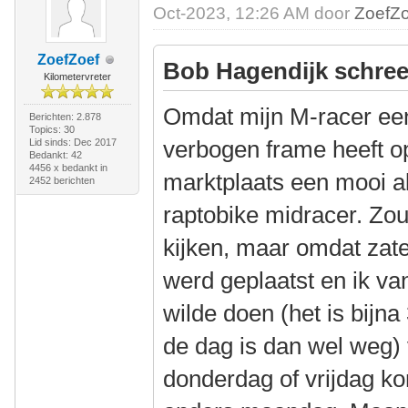
Oct-2023, 12:26 AM door
ZoefZo
ZoefZoef
Bob Hagendijk schree
Kilometervreter
Omdat mijn M-racer ee
Berichten: 2.878
Topics: 30
verbogen frame heeft o
Lid sinds: Dec 2017
Bedankt: 42
4456 x bedankt in
marktplaats een mooi a
2452 berichten
raptobike midracer. Zo
kijken, maar omdat zat
werd geplaatst en ik va
wilde doen (het is bijna
de dag is dan wel weg) 
donderdag of vrijdag ko