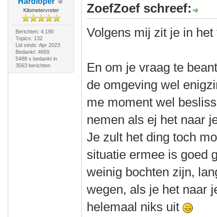
Hardloper
ZoefZoef schreef:
Kilometervreter
Volgens mij zit je in het
Berichten: 4.190
Topics: 132
Lid sinds: Apr 2023
Bedankt: 4659
5488 x bedankt in
En om je vraag te bean
3563 berichten
de omgeving wel enigzin
me moment wel beslisse
nemen als ej het naar je
Je zult het ding toch m
situatie ermee is goed 
weinig bochten zijn, la
wegen, als je het naar j
helemaal niks uit