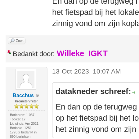
En dan op de terugweg 
het fietspad bij het loka
zinnig vond om zijn kop
Zoek
Willeke_IGKT
Bedankt door:
13-Oct-2023, 10:07 AM
datakneder schreef:
Bacchus
Kilometervreter
En dan op de terugweg
Berichten: 1.037
op het fietspad bij het 
Topics: 17
Lid sinds: Apr 2021
het zinnig vond om zij
Bedankt: 1251
1776 x bedankt in
890 berichten