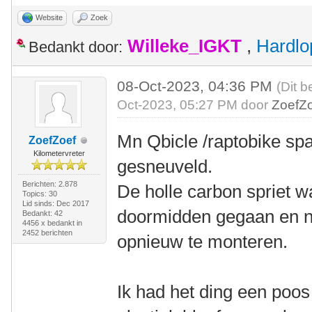
Website
Zoek
Willeke_IGKT
,
Hardlo
Bedankt door:
08-Oct-2023, 04:36 PM
(Dit b
Oct-2023, 05:27 PM door
ZoefZ
Mn Qbicle /raptobike spa
ZoefZoef
Kilometervreter
gesneuveld.
Berichten: 2.878
De holle carbon spriet w
Topics: 30
Lid sinds: Dec 2017
doormidden gegaan en nu 
Bedankt: 42
4456 x bedankt in
2452 berichten
opnieuw te monteren.
Ik had het ding een poos