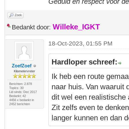
Geduld en respect voor d
Zoek
Willeke_IGKT
Bedankt door:
18-Oct-2023, 01:55 PM
Hardloper schreef:
ZoefZoef
Kilometervreter
Ik heb een route gemaa
Berichten: 2.878
naar huis. Van waaruit d
Topics: 30
Lid sinds: Dec 2017
dit wel een realistische
Bedankt: 42
4456 x bedankt in
2452 berichten
Zit zelfs even te denken
langer kunnen en dan d