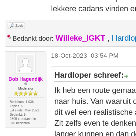
lekkere cadans vinden e
Zoek
Willeke_IGKT
,
Hardlo
Bedankt door:
18-Oct-2023, 03:54 PM
Hardloper schreef:
Bob Hagendijk
Ik heb een route gemaa
Moderator
naar huis. Van waaruit d
Berichten: 1.036
Topics: 51
dit wel een realistische
Lid sinds: May 2022
Bedankt: 9
2505 x bedankt in
Zit zelfs even te denken
970 berichten
langer kunnen en dan d