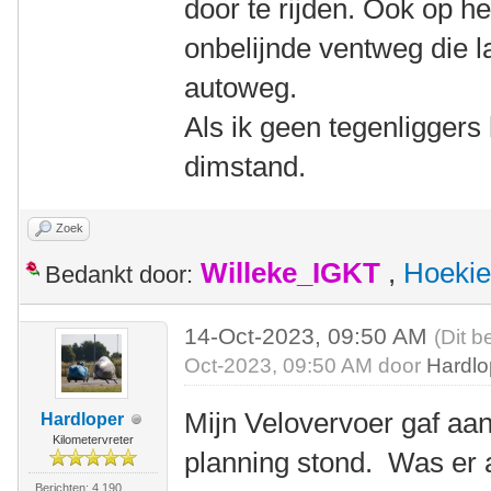
door te rijden. Ook op he
onbelijnde ventweg die l
autoweg.
Als ik geen tegenliggers
dimstand.
Zoek
Willeke_IGKT
,
Hoekie
Bedankt door:
14-Oct-2023, 09:50 AM
(Dit b
Oct-2023, 09:50 AM door
Hardlo
Mijn Velovervoer gaf aa
Hardloper
Kilometervreter
planning stond. Was er 
Berichten: 4.190