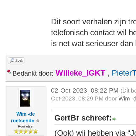
Dit soort verhalen zijn 
telefonisch contact wil h
is net wat serieuser dan
Zoek
Willeke_IGKT
,
Pieter
Bedankt door:
02-Oct-2023, 08:22 PM
(Dit b
Oct-2023, 08:29 PM door
Wim -
Wim -de
GertBr schreef:
roetsende
Roeifietser
(Ook) wij hebben via “