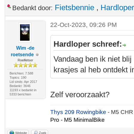
Fietsbennie
,
Hardlope
Bedankt door:
22-Oct-2023, 09:26 PM
Hardloper schreef:
Wim -de
roetsende
Vandaag ben ik niet blij 
Roeifietser
krasjes al heb ontdekt i
Berichten: 7.588
Topics: 190
Lid sinds: Apr 2017
Bedankt: 3646
11193 x bedankt in
Zelf veroorzaakt?
5333 berichten
Thys 209 Rowingbike
- M5 CHR
Pro - M5 MinimalBike
Website
Zoek