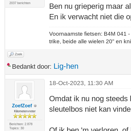
2037 berichten
Ben nu grieperig maar al
En ik verwacht niet die o
Voornaamste fietsen: B4M 041 -
trike, beide alle wielen 20" en kn
Zoek
Lig-hen
Bedankt door:
18-Oct-2023, 11:30 AM
Omdat ik nu nog steeds 
ZoefZoef
sleutelbos niet kan vind
Kilometervreter
Berichten: 2.878
Of ik ben 'm verloren, of
Topics: 30