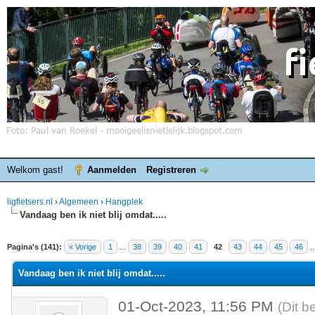
Welkom gast!
Aanmelden
Registreren
ligfietsers.nl
›
Algemeen
›
Hangplek
Vandaag ben ik niet blij omdat.....
elde waardering is 4.4
Pagina's (141):
« Vorige
1
...
38
39
40
41
42
43
44
45
46
.
Vandaag ben ik niet blij omdat.....
01-Oct-2023, 11:56 PM
(Dit b