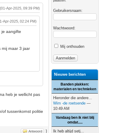
plaatsen.
(01-Apr-2025, 09:39 PM)
Gebruikersnaam:
01-Apr-2025, 02:24 PM)
Wachtwoord:
 je aangifte
Mij onthouden
s mij maar 3 jaar
Nieuwe berichten
Banden plakken:
materialen en technieken
na heb je wellicht pas
Hieronder die andere...
Wim -de roetsende
—
10:49 AM
en/of tussenkomst politie
Vandaag ben ik niet blij
omdat.....
}
Ik heb altijd setj...
Antwoord