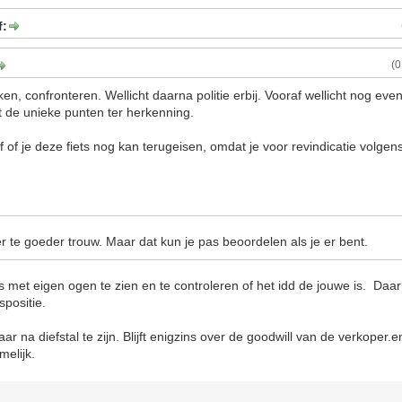
f:
(
en, confronteren. Wellicht daarna politie erbij. Vooraf wellicht nog even
t de unieke punten ter herkenning.
f of je deze fiets nog kan terugeisen, omdat je voor revindicatie volgen
r te goeder trouw. Maar dat kun je pas beoordelen als je er bent.
s met eigen ogen te zien en te controleren of het idd de jouwe is. Daar
positie.
jaar na diefstal te zijn. Blijft enigzins over de goodwill van de verkoper.
melijk.