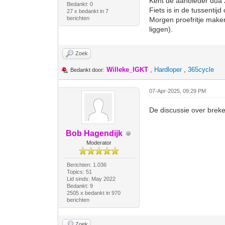
Kent de aanbieder dua 
Bedankt: 0
Fiets is in de tussenti
27 x bedankt in 7
berichten
Morgen proefritje make
liggen).
Zoek
Willeke_IGKT
,
Hardloper
,
365cycle
Bedankt door:
07-Apr-2025, 09:29 PM
De discussie over breke
Bob Hagendijk
Moderator
Berichten: 1.036
Topics: 51
Lid sinds: May 2022
Bedankt: 9
2505 x bedankt in 970
berichten
Zoek