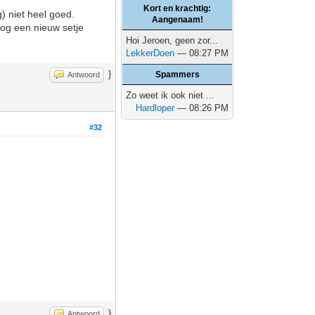
Kort en krachtig:
) niet heel goed.
Aangenaam!
og een nieuw setje
Hoi Jeroen, geen zor...
LekkerDoen
— 08:27 PM
}
Spammers
Antwoord
Zo weet ik ook niet ...
Hardloper
— 08:26 PM
#32
}
Antwoord