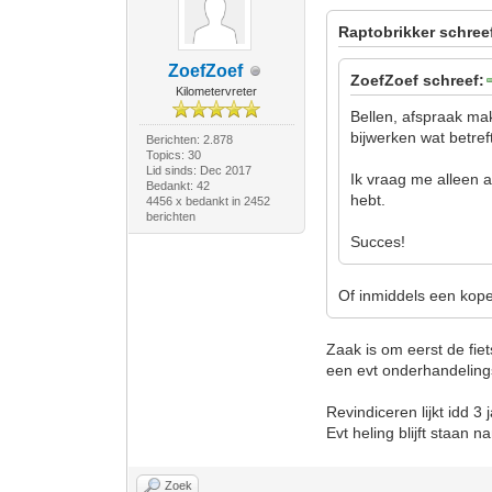
Raptobrikker schree
ZoefZoef
ZoefZoef schreef:
Kilometervreter
Bellen, afspraak mak
bijwerken wat betref
Berichten: 2.878
Topics: 30
Lid sinds: Dec 2017
Ik vraag me alleen a
Bedankt: 42
hebt.
4456 x bedankt in 2452
berichten
Succes!
Of inmiddels een kope
Zaak is om eerst de fiet
een evt onderhandelings
Revindiceren lijkt idd 3 
Evt heling blijft staan na
Zoek