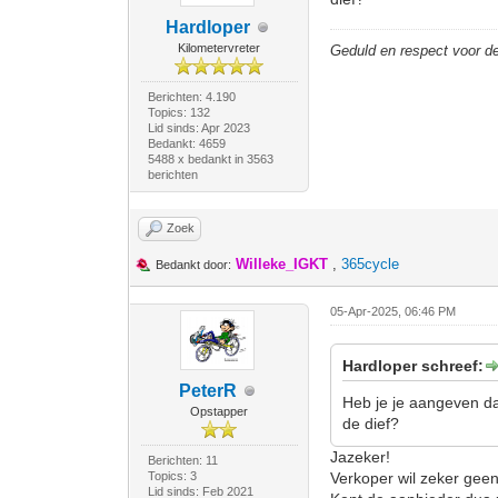
Hardloper
Kilometervreter
Geduld en respect voor 
Berichten: 4.190
Topics: 132
Lid sinds: Apr 2023
Bedankt: 4659
5488 x bedankt in 3563
berichten
Zoek
Willeke_IGKT
,
365cycle
Bedankt door:
05-Apr-2025, 06:46 PM
Hardloper schreef:
PeterR
Heb je je aangeven dat
Opstapper
de dief?
Jazeker!
Berichten: 11
Topics: 3
Verkoper wil zeker geen
Lid sinds: Feb 2021