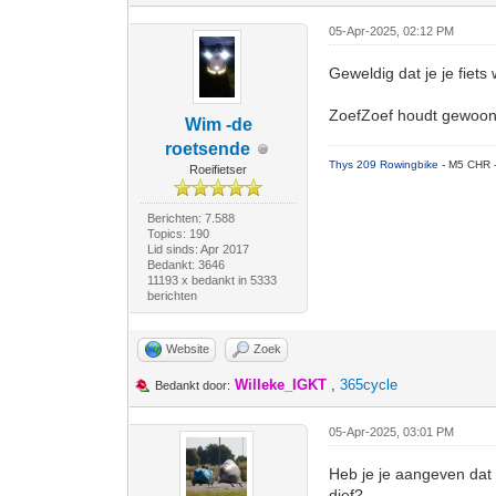
05-Apr-2025, 02:12 PM
Geweldig dat je je fiets
ZoefZoef houdt gewoon a
Wim -de
roetsende
Thys 209 Rowingbike
- M5 CHR 
Roeifietser
Berichten: 7.588
Topics: 190
Lid sinds: Apr 2017
Bedankt: 3646
11193 x bedankt in 5333
berichten
Website
Zoek
Willeke_IGKT
,
365cycle
Bedankt door:
05-Apr-2025, 03:01 PM
Heb je je aangeven dat 
dief?