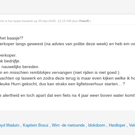
richt is het laatst bewerkt op 05-Apr-2025, 12:15 PM door
PeterR
.)
 het baasje!?
rkoper langs geweest (na advies van politie deze week) en heb em voor
 verkoper.
k bedrijfje.
r nauwelijks bereden.
en misschien remblokjes vervangen (niet rijden is niet goed ).
 wachten op laswerk en zodra deze terug is maar even kijken welke ik ho
 leuke Hurri gekocht, dus kan straks een ligfietsverhuur starten... ?
e alertheid en toch apart dat een fiets na 4 jaar weer boven water komt
oyd Maduro
,
Kapitein Bosui
,
Wim -de roetsende
,
blokdoorn
,
Hardloper
,
Vel