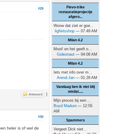
Flevo-trike
#29
restauratieprojectje
afgero...
Woow dat ziet er goe...
ligfietsshop
— 07:49 AM
Milan 4.2
Mooi! en het geeft o...
Gideonaut
— 04:08 AM
Milan 4.2
Iets met info over m...
Arend-Jan
— 01:28 AM
Vandaag ben ik niet blij
omdat.....
}
Antwoord
Mijn proces bij een ...
Boyd Maduro
— 12:55
AM
#30
Spammers
en heler is of wel de
Vergeet Dick niet…