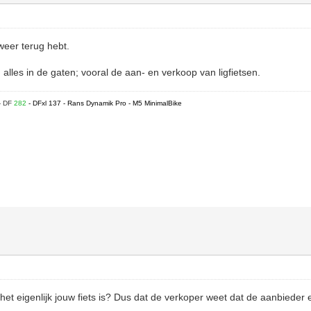
 weer terug hebt.
lles in de gaten; vooral de aan- en verkoop van ligfietsen.
- DF
282
- DFxl 137 - Rans Dynamik Pro - M5 MinimalBike
het eigenlijk jouw fiets is? Dus dat de verkoper weet dat de aanbieder e