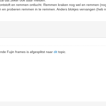
zal dat zeker ook daar melden.
jd ontstoft en remmen ontlucht. Remmen kraken nog wel en remmen (nog
n en proberen remmen in te remmen. Anders blokjes vervangen (heb n
nde Fujin frames is afgesplitst naar
dit
topic.