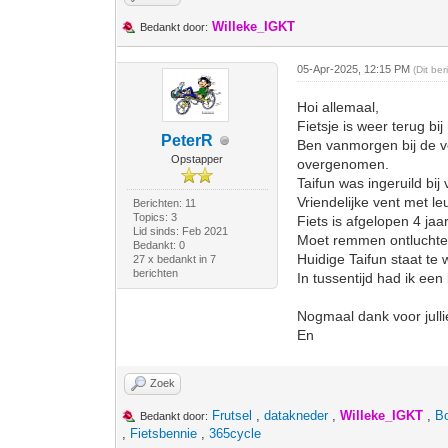
Willeke_IGKT
Bedankt door:
05-Apr-2025, 12:15 PM
(Dit be
Hoi allemaal,
Fietsje is weer terug bij
PeterR
Ben vanmorgen bij de ve
Opstapper
overgenomen.
Taifun was ingeruild bij
Vriendelijke vent met leu
Berichten: 11
Topics: 3
Fiets is afgelopen 4 jaa
Lid sinds: Feb 2021
Moet remmen ontluchten 
Bedankt: 0
Huidige Taifun staat te
27 x bedankt in 7
berichten
In tussentijd had ik een
Nogmaal dank voor julli
En
Zoek
Frutsel
,
datakneder
,
Willeke_IGKT
,
B
Bedankt door:
,
Fietsbennie
,
365cycle