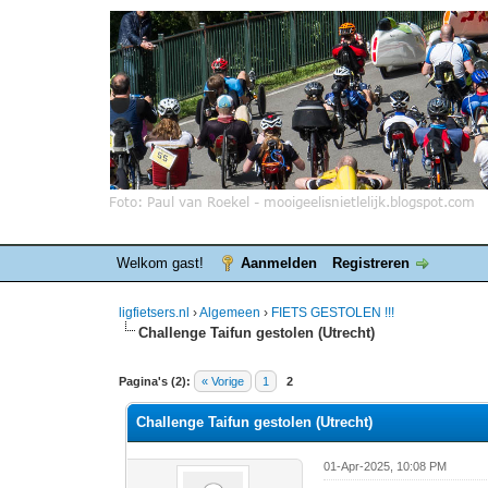
Welkom gast!
Aanmelden
Registreren
ligfietsers.nl
›
Algemeen
›
FIETS GESTOLEN !!!
Challenge Taifun gestolen (Utrecht)
0 stemmen - gemiddelde waardering is 0
1
2
3
4
5
Pagina's (2):
« Vorige
1
2
Challenge Taifun gestolen (Utrecht)
01-Apr-2025, 10:08 PM