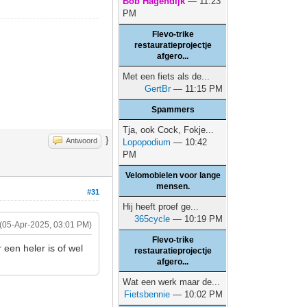
Bob Hagendijk
— 11:23
PM
Flevo-trike
restauratieprojectje
afgero...
Met een fiets als de...
GertBr
— 11:15 PM
Spammers
Tja, ook Cock, Fokje...
}
Antwoord
Lopopodium
— 10:42
PM
Velomobielen voor lange
mensen.
#31
Hij heeft proef ge...
365cycle
— 10:19 PM
(05-Apr-2025, 03:01 PM)
Flevo-trike
 een heler is of wel
restauratieprojectje
afgero...
Wat een werk maar de...
Fietsbennie
— 10:02 PM