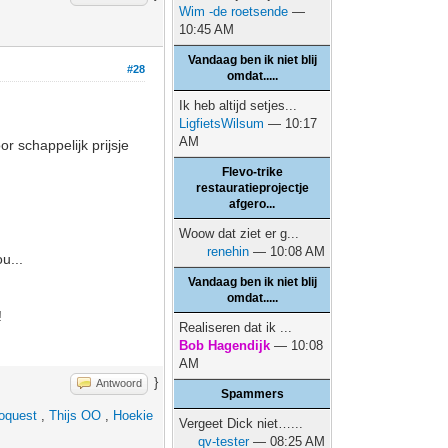
Wim -de roetsende
—
10:45 AM
Vandaag ben ik niet blij
#28
omdat.....
Ik heb altijd setjes...
LigfietsWilsum
— 10:17
AM
 schappelijk prijsje
Flevo-trike
restauratieprojectje
afgero...
Woow dat ziet er g...
renehin
— 10:08 AM
u...
Vandaag ben ik niet blij
omdat.....
!
Realiseren dat ik ...
Bob Hagendijk
— 10:08
AM
}
Antwoord
Spammers
oquest
,
Thijs OO
,
Hoekie
Vergeet Dick niet…...
qv-tester
— 08:25 AM