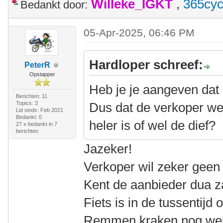
Willeke_IGKT
,
365cyc
Bedankt door:
05-Apr-2025, 06:46 PM
Hardloper schreef:
PeterR
Opstapper
Heb je je aangeven dat h
Berichten: 11
Topics: 3
Dus dat de verkoper we
Lid sinds: Feb 2021
Bedankt: 0
heler is of wel de dief?
27 x bedankt in 7
berichten
Jazeker!
Verkoper wil zeker geen
Kent de aanbieder dua z
Fiets is in de tussentijd
Remmen kraken nog wel 