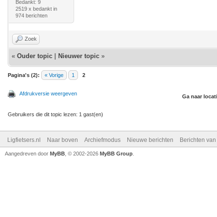
Bedankt: 9
2519 x bedankt in
974 berichten
Zoek
«
Ouder topic
|
Nieuwer topic
»
Pagina's (2):
« Vorige
1
2
Afdrukversie weergeven
Ga naar locat
Gebruikers die dit topic lezen: 1 gast(en)
Ligfietsers.nl
Naar boven
Archiefmodus
Nieuwe berichten
Berichten va
Aangedreven door
MyBB
, © 2002-2026
MyBB Group
.