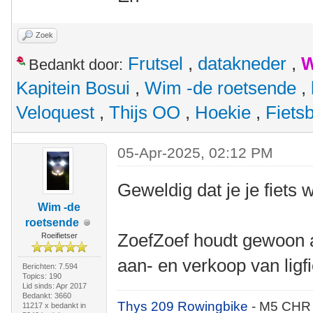
Zoek
Frutsel
,
datakneder
,
W
Bedankt door:
Kapitein Bosui
,
Wim -de roetsende
,
Veloquest
,
Thijs OO
,
Hoekie
,
Fiets
05-Apr-2025, 02:12 PM
Geweldig dat je je fiets 
Wim -de
roetsende
ZoefZoef houdt gewoon al
Roeifietser
aan- en verkoop van ligf
Berichten: 7.594
Topics: 190
Lid sinds: Apr 2017
Bedankt: 3660
Thys 209 Rowingbike
- M5 CHR
11217 x bedankt in