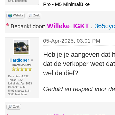
5340 berichten
Pro - M5 MinimalBike
Website
Zoek
Willeke_IGKT
,
365cyc
Bedankt door:
05-Apr-2025, 03:01 PM
Heb je je aangeven dat he
Hardloper
dat de verkoper weet dat
Kilometervreter
wel de dief?
Berichten: 4.192
Topics: 132
Lid sinds: Apr 2023
Bedankt: 4665
Geduld en respect voor d
5491 x bedankt in
3565 berichten
Zoek