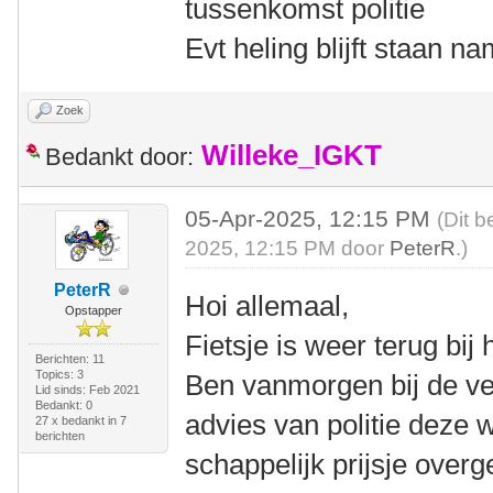
tussenkomst politie
Evt heling blijft staan na
Zoek
Willeke_IGKT
Bedankt door:
05-Apr-2025, 12:15 PM
(Dit b
2025, 12:15 PM door
PeterR
.)
PeterR
Hoi allemaal,
Opstapper
Fietsje is weer terug bij 
Berichten: 11
Topics: 3
Ben vanmorgen bij de ve
Lid sinds: Feb 2021
Bedankt: 0
advies van politie deze
27 x bedankt in 7
berichten
schappelijk prijsje over