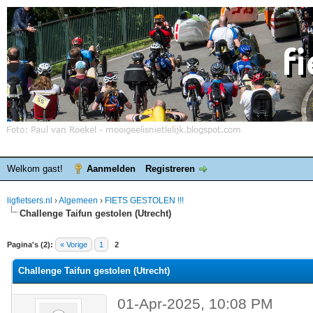
Welkom gast!
Aanmelden
Registreren
ligfietsers.nl
›
Algemeen
›
FIETS GESTOLEN !!!
Challenge Taifun gestolen (Utrecht)
elde waardering is 0
Pagina's (2):
« Vorige
1
2
Challenge Taifun gestolen (Utrecht)
01-Apr-2025, 10:08 PM