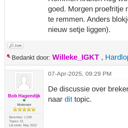
goed. Morgen proefritj
te remmen. Anders blok
nieuw setje liggen).
Zoek
Willeke_IGKT
,
Hardlo
Bedankt door:
07-Apr-2025, 09:29 PM
De discussie over breken
Bob Hagendijk
naar
dit
topic.
Moderator
Berichten: 1.039
Topics: 51
Lid sinds: May 2022