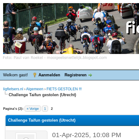
Welkom gast!
Aanmelden
Registreren
ligfietsers.nl
›
Algemeen
›
FIETS GESTOLEN !!!
Challenge Taifun gestolen (Utrecht)
elde waardering is 0
Pagina's (2):
« Vorige
1
2
Challenge Taifun gestolen (Utrecht)
01-Apr-2025, 10:08 PM