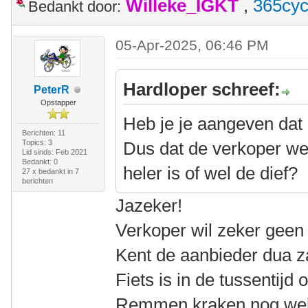
Willeke_IGKT
,
365cyc
Bedankt door:
05-Apr-2025, 06:46 PM
Hardloper schreef:
PeterR
Opstapper
Heb je je aangeven dat h
Berichten: 11
Topics: 3
Dus dat de verkoper we
Lid sinds: Feb 2021
Bedankt: 0
heler is of wel de dief?
27 x bedankt in 7
berichten
Jazeker!
Verkoper wil zeker geen
Kent de aanbieder dua z
Fiets is in de tussentijd
Remmen kraken nog wel 