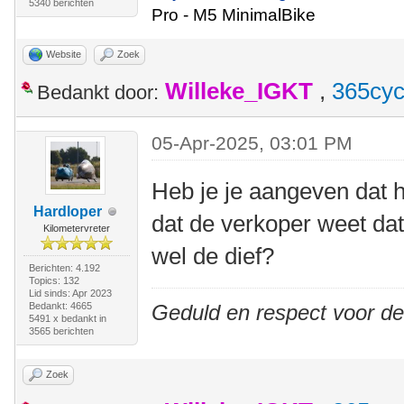
5340 berichten
Pro - M5 MinimalBike
Website
Zoek
Willeke_IGKT
,
365cyc
Bedankt door:
05-Apr-2025, 03:01 PM
Heb je je aangeven dat he
Hardloper
dat de verkoper weet dat
Kilometervreter
wel de dief?
Berichten: 4.192
Topics: 132
Lid sinds: Apr 2023
Bedankt: 4665
Geduld en respect voor d
5491 x bedankt in
3565 berichten
Zoek