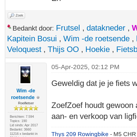
Zoek
Frutsel
,
datakneder
,
W
Bedankt door:
Kapitein Bosui
,
Wim -de roetsende
,
Veloquest
,
Thijs OO
,
Hoekie
,
Fiets
05-Apr-2025, 02:12 PM
Geweldig dat je je fiets 
Wim -de
roetsende
ZoefZoef houdt gewoon al
Roeifietser
aan- en verkoop van ligf
Berichten: 7.594
Topics: 190
Lid sinds: Apr 2017
Bedankt: 3660
Thys 209 Rowingbike
- M5 CHR
11216 x bedankt in