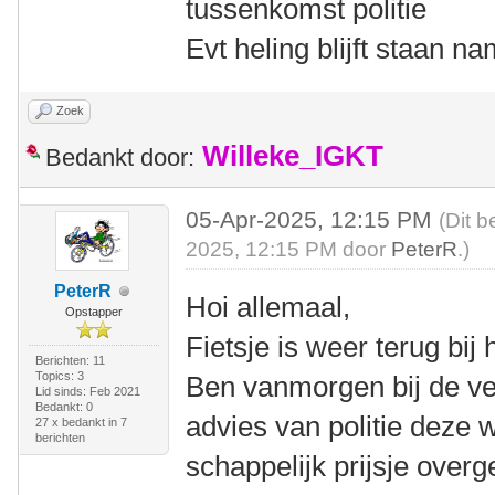
tussenkomst politie
Evt heling blijft staan na
Zoek
Willeke_IGKT
Bedankt door:
05-Apr-2025, 12:15 PM
(Dit b
2025, 12:15 PM door
PeterR
.)
PeterR
Hoi allemaal,
Opstapper
Fietsje is weer terug bij 
Berichten: 11
Topics: 3
Ben vanmorgen bij de ve
Lid sinds: Feb 2021
Bedankt: 0
advies van politie deze
27 x bedankt in 7
berichten
schappelijk prijsje over