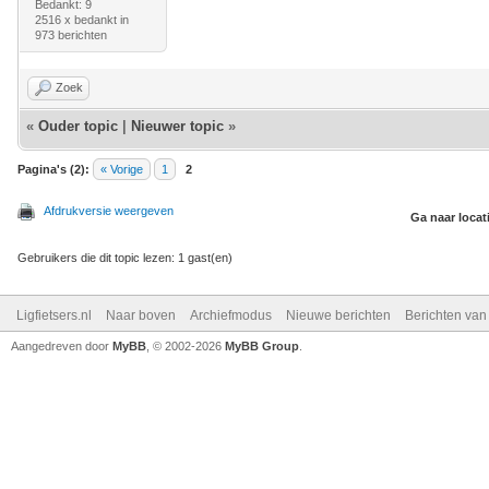
Bedankt: 9
2516 x bedankt in
973 berichten
Zoek
«
Ouder topic
|
Nieuwer topic
»
Pagina's (2):
« Vorige
1
2
Afdrukversie weergeven
Ga naar locat
Gebruikers die dit topic lezen: 1 gast(en)
Ligfietsers.nl
Naar boven
Archiefmodus
Nieuwe berichten
Berichten va
Aangedreven door
MyBB
, © 2002-2026
MyBB Group
.