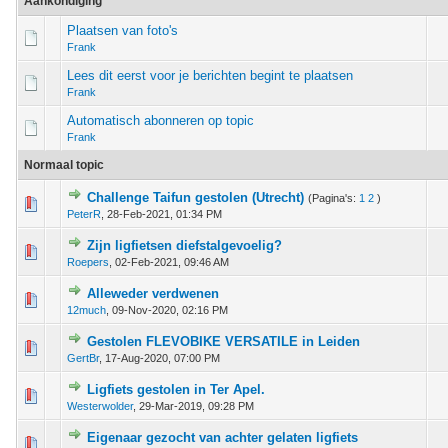
Aankondiging
Plaatsen van foto's
Frank
Lees dit eerst voor je berichten begint te plaatsen
Frank
Automatisch abonneren op topic
Frank
Normaal topic
Challenge Taifun gestolen (Utrecht)
(Pagina's:
1
2
)
tem - 0 van 5 gemiddeld
1
2
3
4
5
PeterR
,
28-Feb-2021, 01:34 PM
Zijn ligfietsen diefstalgevoelig?
tem - 0 van 5 gemiddeld
1
2
3
4
5
Roepers
,
02-Feb-2021, 09:46 AM
Alleweder verdwenen
tem - 0 van 5 gemiddeld
1
2
3
4
5
12much
,
09-Nov-2020, 02:16 PM
Gestolen FLEVOBIKE VERSATILE in Leiden
tem - 0 van 5 gemiddeld
1
2
3
4
5
GertBr
,
17-Aug-2020, 07:00 PM
Ligfiets gestolen in Ter Apel.
tem - 0 van 5 gemiddeld
1
2
3
4
5
Westerwolder
,
29-Mar-2019, 09:28 PM
Eigenaar gezocht van achter gelaten ligfiets
tem - 0 van 5 gemiddeld
1
2
3
4
5