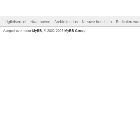
Ligfietsers.nl
Naar boven
Archiefmodus
Nieuwe berichten
Berichten va
Aangedreven door
MyBB
, © 2002-2026
MyBB Group
.