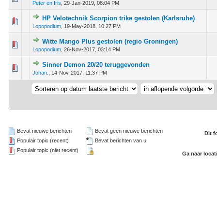
Peter en Iris
,
29-Jan-2019, 08:04 PM
HP Velotechnik Scorpion trike gestolen (Karlsruhe)
tem - 0 van 5 gemiddeld
1
2
3
4
5
Lopopodium
,
19-May-2018, 10:27 PM
Witte Mango Plus gestolen (regio Groningen)
tem - 0 van 5 gemiddeld
1
2
3
4
5
Lopopodium
,
26-Nov-2017, 03:14 PM
Sinner Demon 20/20 teruggevonden
tem - 0 van 5 gemiddeld
1
2
3
4
5
Johan.
,
14-Nov-2017, 11:37 PM
Bevat nieuwe berichten
Bevat geen nieuwe berichten
Dit 
Populair topic (recent)
Bevat berichten van u
Populair topic (niet recent)
Ga naar locat