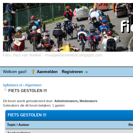
Welkom gast!
Aanmelden
Registreren
ligfietsers.nl
›
Algemeen
FIETS GESTOLEN !!!
Dit forum wordt gemodereerd door:
Administrators, Moderators
Gebruikers die dit forum bekijken: 1 gasten
FIETS GESTOLEN !!!
Topic
/
Auteur
Re