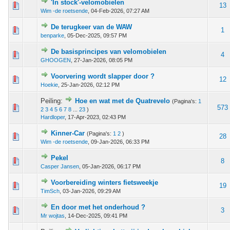
'In stock'-velomobielen
 - 0 van 5 gemiddeld
1
2
3
4
5
13
Wim -de roetsende
,
04-Feb-2026, 07:27 AM
De terugkeer van de WAW
 - 0 van 5 gemiddeld
1
2
3
4
5
1
benparke
,
05-Dec-2025, 09:57 PM
De basisprincipes van velomobielen
 - 0 van 5 gemiddeld
1
2
3
4
5
4
GHOOGEN
,
27-Jan-2026, 08:05 PM
Voorvering wordt slapper door ?
 - 0 van 5 gemiddeld
1
2
3
4
5
12
Hoekie
,
25-Jan-2026, 02:12 PM
Peiling:
Hoe en wat met de Quatrevelo
(Pagina's:
1
1 stem - 5 van 5 gemiddeld
1
2
3
4
5
573
2
3
4
5
6
7
8
...
23
)
Hardloper
,
17-Apr-2023, 02:43 PM
Kinner-Car
(Pagina's:
1
2
)
 - 0 van 5 gemiddeld
1
2
3
4
5
28
Wim -de roetsende
,
09-Jan-2026, 06:33 PM
Pekel
 - 0 van 5 gemiddeld
1
2
3
4
5
8
Casper Jansen
,
05-Jan-2026, 06:17 PM
Voorbereiding winters fietsweekje
 - 0 van 5 gemiddeld
1
2
3
4
5
19
TimSch
,
03-Jan-2026, 09:29 AM
En door met het onderhoud ?
 - 0 van 5 gemiddeld
1
2
3
4
5
3
Mr wojtas
,
14-Dec-2025, 09:41 PM