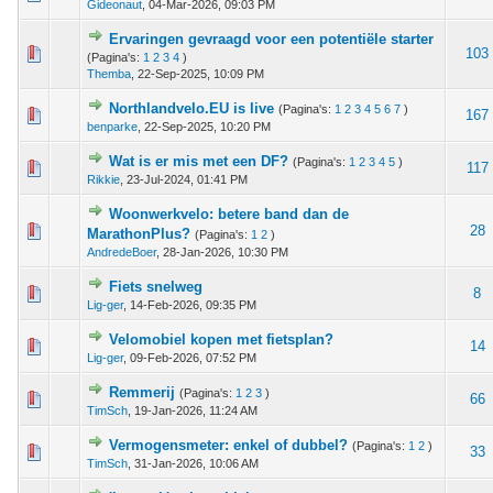
Gideonaut
,
04-Mar-2026, 09:03 PM
Ervaringen gevraagd voor een potentiële starter
m - 1 van 5 gemiddeld
1
2
3
4
5
103
(Pagina's:
1
2
3
4
)
Themba
,
22-Sep-2025, 10:09 PM
Northlandvelo.EU is live
(Pagina's:
1
2
3
4
5
6
7
)
 - 0 van 5 gemiddeld
1
2
3
4
5
167
benparke
,
22-Sep-2025, 10:20 PM
Wat is er mis met een DF?
(Pagina's:
1
2
3
4
5
)
 - 0 van 5 gemiddeld
1
2
3
4
5
117
Rikkie
,
23-Jul-2024, 01:41 PM
Woonwerkvelo: betere band dan de
 stem - 4 van 5 gemiddeld
1
2
3
4
5
28
MarathonPlus?
(Pagina's:
1
2
)
AndredeBoer
,
28-Jan-2026, 10:30 PM
Fiets snelweg
 - 0 van 5 gemiddeld
1
2
3
4
5
8
Lig-ger
,
14-Feb-2026, 09:35 PM
Velomobiel kopen met fietsplan?
 - 0 van 5 gemiddeld
1
2
3
4
5
14
Lig-ger
,
09-Feb-2026, 07:52 PM
Remmerij
(Pagina's:
1
2
3
)
 - 0 van 5 gemiddeld
1
2
3
4
5
66
TimSch
,
19-Jan-2026, 11:24 AM
Vermogensmeter: enkel of dubbel?
(Pagina's:
1
2
)
 - 0 van 5 gemiddeld
1
2
3
4
5
33
TimSch
,
31-Jan-2026, 10:06 AM