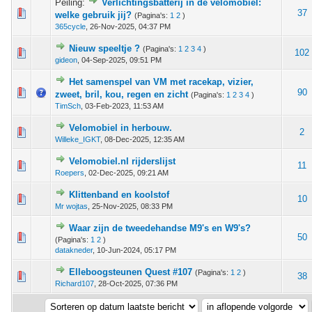
Peiling:
Verlichtingsbatterij in de velomobiel:
 - 0 van 5 gemiddeld
1
2
3
4
5
37
welke gebruik jij?
(Pagina's:
1
2
)
365cycle
,
26-Nov-2025, 04:37 PM
Nieuw speeltje ?
(Pagina's:
1
2
3
4
)
 - 0 van 5 gemiddeld
1
2
3
4
5
102
gideon
,
04-Sep-2025, 09:51 PM
Het samenspel van VM met racekap, vizier,
 - 0 van 5 gemiddeld
1
2
3
4
5
90
zweet, bril, kou, regen en zicht
(Pagina's:
1
2
3
4
)
TimSch
,
03-Feb-2023, 11:53 AM
Velomobiel in herbouw.
 - 0 van 5 gemiddeld
1
2
3
4
5
2
Willeke_IGKT
,
08-Dec-2025, 12:35 AM
Velomobiel.nl rijderslijst
 - 0 van 5 gemiddeld
1
2
3
4
5
11
Roepers
,
02-Dec-2025, 09:21 AM
Klittenband en koolstof
 - 0 van 5 gemiddeld
1
2
3
4
5
10
Mr wojtas
,
25-Nov-2025, 08:33 PM
Waar zijn de tweedehandse M9's en W9's?
 - 0 van 5 gemiddeld
1
2
3
4
5
50
(Pagina's:
1
2
)
datakneder
,
10-Jun-2024, 05:17 PM
Elleboogsteunen Quest #107
(Pagina's:
1
2
)
 - 0 van 5 gemiddeld
1
2
3
4
5
38
Richard107
,
28-Oct-2025, 07:36 PM