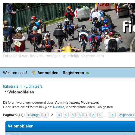
Welkom gast!
Aanmelden
Registreren
ligfietsers.nl
›
Ligfietsers
Velomobielen
Dit forum wordt gemodereerd door:
Administrators, Moderators
Gebruikers die dit forum bekijken:
NielsKo
, 2 onzichtbare leden, 205 gasten
Pagina's (14):
« Vorige
1
2
3
4
5
6
7
8
9
...
14
Volgende »
Velomobielen