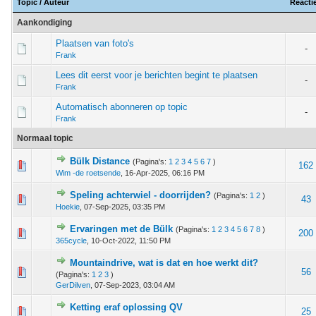
Topic
/
Auteur
Reacti
Aankondiging
Plaatsen van foto's
-
Frank
Lees dit eerst voor je berichten begint te plaatsen
-
Frank
Automatisch abonneren op topic
-
Frank
Normaal topic
Bülk Distance
(Pagina's:
1
2
3
4
5
6
7
)
 - 0 van 5 gemiddeld
1
2
3
4
5
162
Wim -de roetsende
,
16-Apr-2025, 06:16 PM
Speling achterwiel - doorrijden?
(Pagina's:
1
2
)
 - 0 van 5 gemiddeld
1
2
3
4
5
43
Hoekie
,
07-Sep-2025, 03:35 PM
Ervaringen met de Bülk
(Pagina's:
1
2
3
4
5
6
7
8
)
2 stem - 5 van 5 gemiddeld
1
2
3
4
5
200
365cycle
,
10-Oct-2022, 11:50 PM
Mountaindrive, wat is dat en hoe werkt dit?
 - 0 van 5 gemiddeld
1
2
3
4
5
56
(Pagina's:
1
2
3
)
GerDilven
,
07-Sep-2023, 03:04 AM
Ketting eraf oplossing QV
 - 0 van 5 gemiddeld
1
2
3
4
5
25