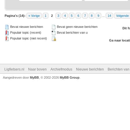
Pagina's (14):
« Vorige
1
2
3
4
5
6
7
8
9
...
14
Volgende 
Bevat nieuwe berichten
Bevat geen nieuwe berichten
Dit 
Populair topic (recent)
Bevat berichten van u
Populair topic (niet recent)
Ga naar locat
Ligfietsers.nl
Naar boven
Archiefmodus
Nieuwe berichten
Berichten va
Aangedreven door
MyBB
, © 2002-2026
MyBB Group
.