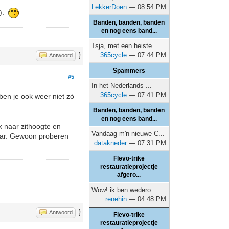
LekkerDoen
— 08:54 PM
e).
Banden, banden, banden
en nog eens band...
Tsja, met een heiste...
}
365cycle
— 07:44 PM
Antwoord
Spammers
#5
In het Nederlands ...
365cycle
— 07:41 PM
ben je ook weer niet zó
Banden, banden, banden
en nog eens band...
ok naar zithoogte en
Vandaag m'n nieuwe C...
baar. Gewoon proberen
datakneder
— 07:31 PM
Flevo-trike
restauratieprojectje
afgero...
Wow! ik ben wedero...
renehin
— 04:48 PM
}
Antwoord
Flevo-trike
restauratieprojectje