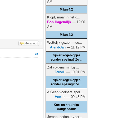
AM
Milan 4.2
Klopt, maar in het d...
Bob Hagendijk
— 12:00
AM
Milan 4.2
Wettelijk gezien moe...
}
Antwoord
Arend-Jan
— 11:12 PM
#4
Zijn er kogelkopjes
zonder speling? Zo ...
Zal volgens mij bij ...
JarnoH
— 10:01 PM
Zijn er kogelkopjes
zonder speling? Zo ...
A Geen voelbare spel...
Hoekie
— 09:48 PM
Kort en krachtig:
Aangenaam!
Jeroen, bedankt voor...