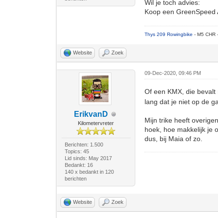
Wil je toch advies:
Koop een GreenSpeed Aer
Thys 209 Rowingbike
- M5 CHR 
Website
Zoek
09-Dec-2020, 09:46 PM
Of een KMX, die bevalt
lang dat je niet op de g
ErikvanD
Mijn trike heeft overige
Kilometervreter
hoek, hoe makkelijk je 
dus, bij Maia of zo.
Berichten: 1.500
Topics: 45
Lid sinds: May 2017
Bedankt: 16
140 x bedankt in 120
berichten
Website
Zoek