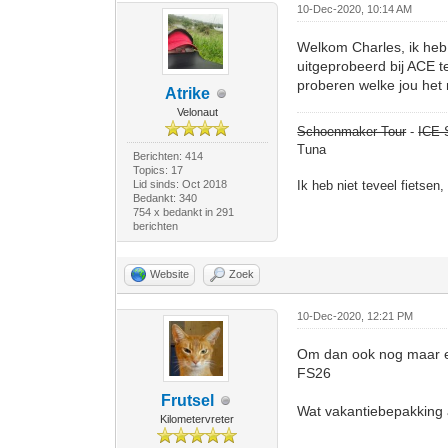
10-Dec-2020, 10:14 AM
Welkom Charles, ik heb 
uitgeprobeerd bij ACE te
proberen welke jou het 
Atrike
Velonaut
Schoenmaker Tour
-
ICE 
Tuna
Berichten: 414
Topics: 17
Lid sinds: Oct 2018
Ik heb niet teveel fietsen
Bedankt: 340
754 x bedankt in 291
berichten
Website
Zoek
10-Dec-2020, 12:21 PM
Om dan ook nog maar eve
FS26
Frutsel
Wat vakantiebepakking a
Kilometervreter