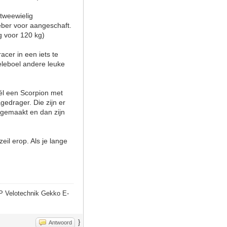
tweewielig
eber voor aangeschaft.
g voor 120 kg)
cer in een iets te
eleboel andere leuke
wél een Scorpion met
edrager. Die zijn er
 gemaakt en dan zijn
eil erop. Als je lange
P Velotechnik Gekko E-
}
Antwoord