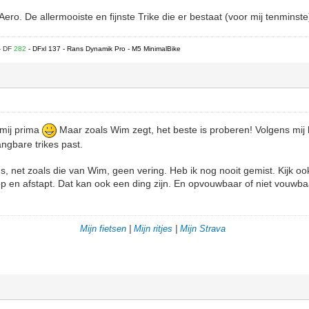
o. De allermooiste en fijnste Trike die er bestaat (voor mij tenminst
- DF
282
- DFxl 137 - Rans Dynamik Pro - M5 MinimalBike
 mij prima
Maar zoals Wim zegt, het beste is proberen! Volgens mij 
angbare trikes past.
ns, net zoals die van Wim, geen vering. Heb ik nog nooit gemist. Kijk o
op en afstapt. Dat kan ook een ding zijn. En opvouwbaar of niet vouw
Mijn fietsen
|
Mijn ritjes
|
Mijn Strava