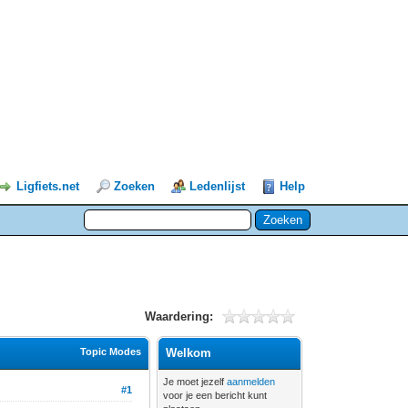
Ligfiets.net
Zoeken
Ledenlijst
Help
Waardering:
Topic Modes
Welkom
Je moet jezelf
aanmelden
#1
voor je een bericht kunt