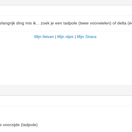
ngrijk ding mis ik... zoek je een tadpole (twee voorwielen) of delta (é
Mijn fietsen
|
Mijn ritjes
|
Mijn Strava
e voorzijde (tadpole)