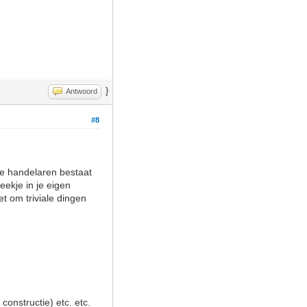
}
Antwoord
#8
nde handelaren bestaat
eekje in je eigen
t om triviale dingen
onstructie) etc. etc.