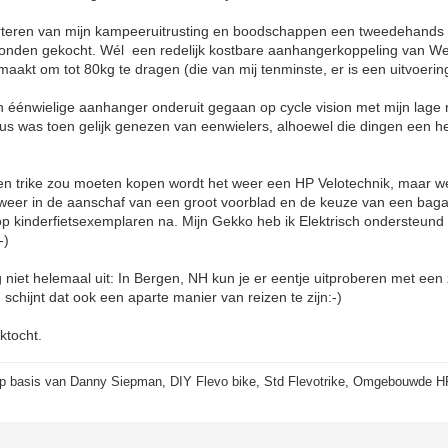
orteren van mijn kampeeruitrusting en boodschappen een tweedehands 
 honden gekocht. Wél een redelijk kostbare aanhangerkoppeling van W
emaakt om tot 80kg te dragen (die van mij tenminste, er is een uitvoerin
 éénwielige aanhanger onderuit gegaan op cycle vision met mijn lage ra
s was toen gelijk genezen van eenwielers, alhoewel die dingen een h
 een trike zou moeten kopen wordt het weer een HP Velotechnik, maar 
 weer in de aanschaf van een groot voorblad en de keuze van een bagag
 op kinderfietsexemplaren na. Mijn Gekko heb ik Elektrisch ondersteund
-)
 niet helemaal uit: In Bergen, NH kun je er eentje uitproberen met een z
schijnt dat ook een aparte manier van reizen te zijn:-)
ktocht.
p basis van Danny Siepman, DIY Flevo bike, Std Flevotrike, Omgebouwde H