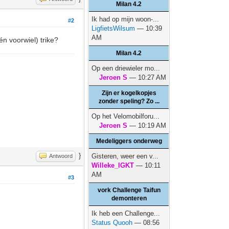
Milan 4.2
Ik had op mijn woon-...
#2
LigfietsWilsum
— 10:39
AM
én voorwiel) trike?
Milan 4.2
Op een driewieler mo...
Jeroen S
— 10:27 AM
Zijn er kogelkopjes
zonder speling? Zo ...
Op het Velomobilforu...
Jeroen S
— 10:19 AM
Medeliggers onderweg
}
Gisteren, weer een v...
Antwoord
Willeke_IGKT
— 10:11
AM
#3
vork Challenge Taifun
demonteren
Ik heb een Challenge...
Status Quooh
— 08:56