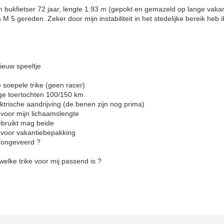
 bukfietser 72 jaar, lengte 1.93 m (gepokt en gemazeld op lange vakan
 M 5 gereden. Zeker door mijn instabiliteit in het stedelijke bereik heb 
nieuw speeltje
e soepele trike (geen racer)
tochten 100/150 km
andrijving (de benen zijn nog prima)
jn lichaamslengte
t mag beide
akantiebepakking
veerd ?
welke trike voor mij passend is ?