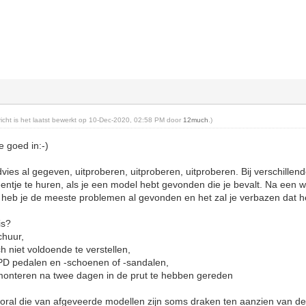
ericht is het laatst bewerkt op 10-Dec-2020, 02:58 PM door
12much
.)
e goed in:-)
dvies al gegeven, uitproberen, uitproberen, uitproberen. Bij verschille
entje te huren, als je een model hebt gevonden die je bevalt. Na een w
heb je de meeste problemen al gevonden en het zal je verbazen dat he
uis?
schuur,
och niet voldoende te verstellen,
SPD pedalen en -schoenen of -sandalen,
monteren na twee dagen in de prut te hebben gereden
ral die van afgeveerde modellen zijn soms draken ten aanzien van de c