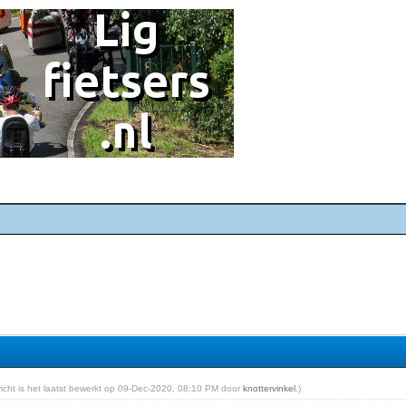
ericht is het laatst bewerkt op 09-Dec-2020, 08:10 PM door
knottervinkel
.)