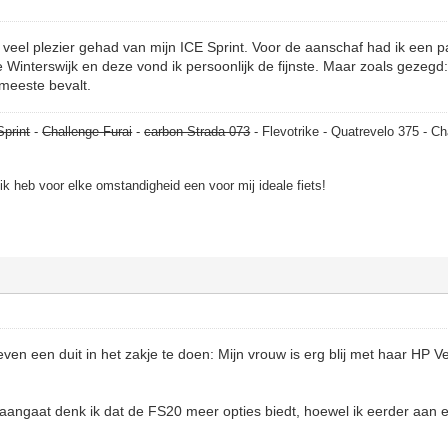
veel plezier gehad van mijn ICE Sprint. Voor de aanschaf had ik een p
 Winterswijk en deze vond ik persoonlijk de fijnste. Maar zoals gezegd: 
meeste bevalt.
Sprint
-
Challenge Furai
-
carbon Strada 073
- Flevotrike - Quatrevelo 375 - Ch
, ik heb voor elke omstandigheid een voor mij ideale fiets!
n een duit in het zakje te doen: Mijn vrouw is erg blij met haar HP V
angaat denk ik dat de FS20 meer opties biedt, hoewel ik eerder aan e