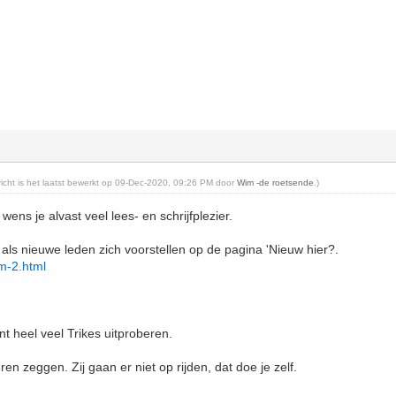
ericht is het laatst bewerkt op 09-Dec-2020, 09:26 PM door
Wim -de roetsende
.)
wens je alvast veel lees- en schrijfplezier.
ls nieuwe leden zich voorstellen op de pagina 'Nieuw hier?.
rum-2.html
t heel veel Trikes uitproberen.
en zeggen. Zij gaan er niet op rijden, dat doe je zelf.