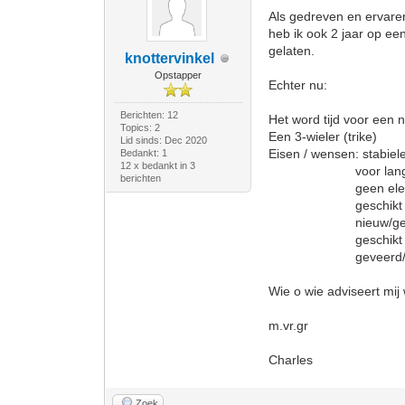
Als gedreven en ervaren
heb ik ook 2 jaar op een
gelaten.
knottervinkel
Opstapper
Echter nu:
Berichten: 12
Het word tijd voor een 
Topics: 2
Een 3-wieler (trike)
Lid sinds: Dec 2020
Eisen / wensen: stabiel
Bedankt: 1
12 x bedankt in 3
voor lange toer
berichten
geen elektrische a
geschikt voor mi
nieuw/gebruik
geschikt voor v
geveerd/onge
Wie o wie adviseert mij 
m.vr.gr
Charles
Zoek