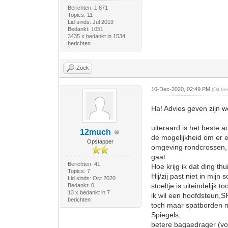
Berichten: 1.871
Topics: 11
Lid sinds: Jul 2019
Bedankt: 1051
3435 x bedankt in 1534
berichten
Zoek
10-Dec-2020, 02:49 PM
(Dit b
Ha! Advies geven zijn w
uiteraard is het beste a
12much
de mogelijkheid om er e
Opstapper
omgeving rondcrossen, 
gaat:
Berichten: 41
Hoe krijg ik dat ding th
Topics: 7
Hij/zij past niet in mijn 
Lid sinds: Oct 2020
stoeltje is uiteindelijk t
Bedankt: 0
13 x bedankt in 7
ik wil een hoofdsteun,
berichten
toch maar spatborden 
Spiegels,
betere bagaedrager (voo