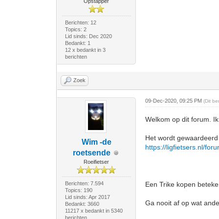
Opstapper
Berichten: 12
Topics: 2
Lid sinds: Dec 2020
Bedankt: 1
12 x bedankt in 3
berichten
Zoek
09-Dec-2020, 09:25 PM
(Dit b
Welkom op dit forum. Ik 
Het wordt gewaardeerd a
Wim -de
https://ligfietsers.nl/fo
roetsende
Roeifietser
Berichten: 7.594
Een Trike kopen beteken
Topics: 190
Lid sinds: Apr 2017
Ga nooit af op wat ander
Bedankt: 3660
11217 x bedankt in 5340
berichten