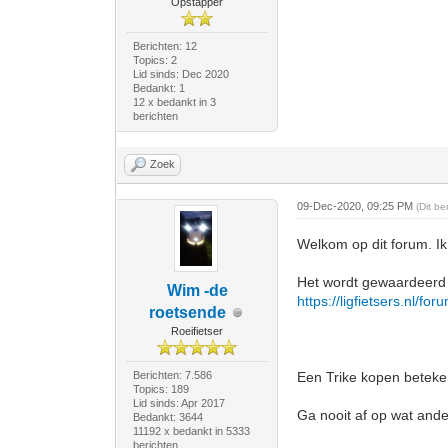
Opstapper
Berichten: 12
Topics: 2
Lid sinds: Dec 2020
Bedankt: 1
12 x bedankt in 3
berichten
Zoek
09-Dec-2020, 09:25 PM
(Dit b
Welkom op dit forum. Ik 
Het wordt gewaardeerd a
Wim -de
https://ligfietsers.nl/fo
roetsende
Roeifietser
Berichten: 7.586
Een Trike kopen beteken
Topics: 189
Lid sinds: Apr 2017
Ga nooit af op wat ander
Bedankt: 3644
11192 x bedankt in 5333
berichten