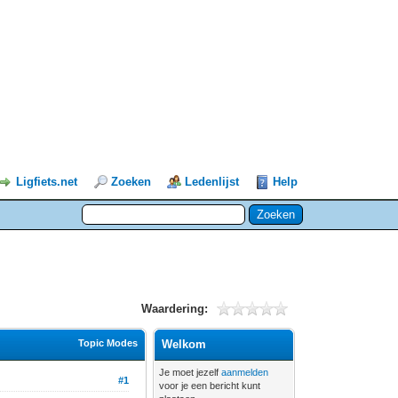
Ligfiets.net
Zoeken
Ledenlijst
Help
Waardering:
Topic Modes
Welkom
Je moet jezelf
aanmelden
#1
voor je een bericht kunt