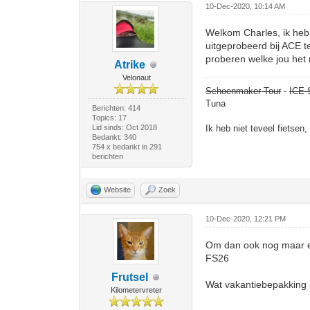
10-Dec-2020, 10:14 AM
Welkom Charles, ik heb 
uitgeprobeerd bij ACE te
proberen welke jou het 
Atrike
Velonaut
Schoenmaker Tour
-
ICE 
Tuna
Berichten: 414
Topics: 17
Lid sinds: Oct 2018
Ik heb niet teveel fietsen
Bedankt: 340
754 x bedankt in 291
berichten
Website
Zoek
10-Dec-2020, 12:21 PM
Om dan ook nog maar eve
FS26
Frutsel
Wat vakantiebepakking a
Kilometervreter