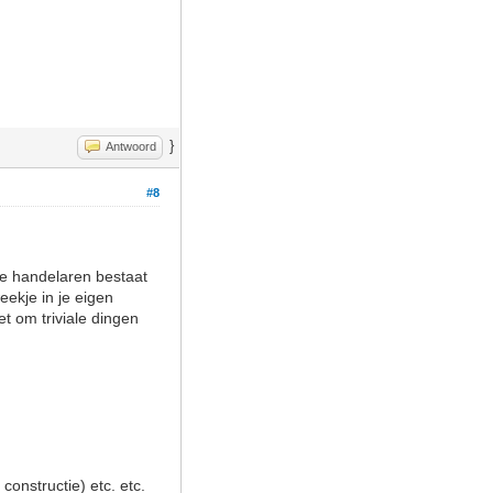
}
Antwoord
#8
nde handelaren bestaat
eekje in je eigen
t om triviale dingen
onstructie) etc. etc.