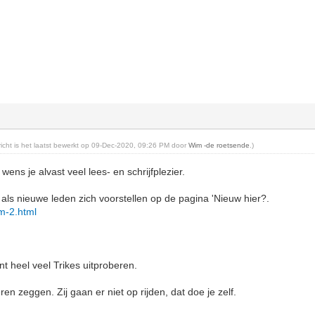
ericht is het laatst bewerkt op 09-Dec-2020, 09:26 PM door
Wim -de roetsende
.)
wens je alvast veel lees- en schrijfplezier.
ls nieuwe leden zich voorstellen op de pagina 'Nieuw hier?.
rum-2.html
t heel veel Trikes uitproberen.
en zeggen. Zij gaan er niet op rijden, dat doe je zelf.