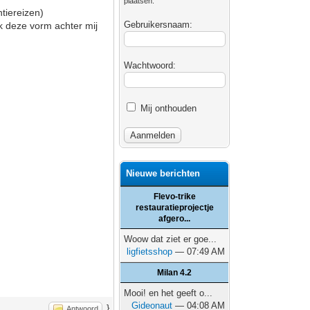
plaatsen.
tiereizen)
Gebruikersnaam:
ik deze vorm achter mij
Wachtwoord:
Mij onthouden
Nieuwe berichten
Flevo-trike
restauratieprojectje
afgero...
Woow dat ziet er goe...
ligfietsshop
— 07:49 AM
Milan 4.2
Mooi! en het geeft o...
Gideonaut
— 04:08 AM
}
Antwoord