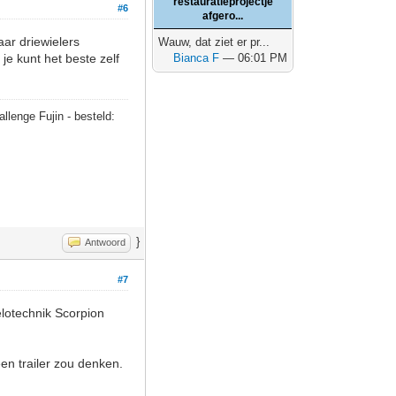
restauratieprojectje
#6
afgero...
aar driewielers
Wauw, dat ziet er pr...
je kunt het beste zelf
Bianca F
— 06:01 PM
allenge Fujin - besteld:
}
Antwoord
#7
elotechnik Scorpion
en trailer zou denken.