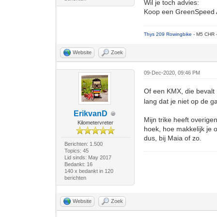
Wil je toch advies:
Koop een GreenSpeed Aer
Thys 209 Rowingbike
- M5 CHR 
Website
Zoek
09-Dec-2020, 09:46 PM
Of een KMX, die bevalt
lang dat je niet op de g
ErikvanD
Mijn trike heeft overige
Kilometervreter
hoek, hoe makkelijk je 
dus, bij Maia of zo.
Berichten: 1.500
Topics: 45
Lid sinds: May 2017
Bedankt: 16
140 x bedankt in 120
berichten
Website
Zoek