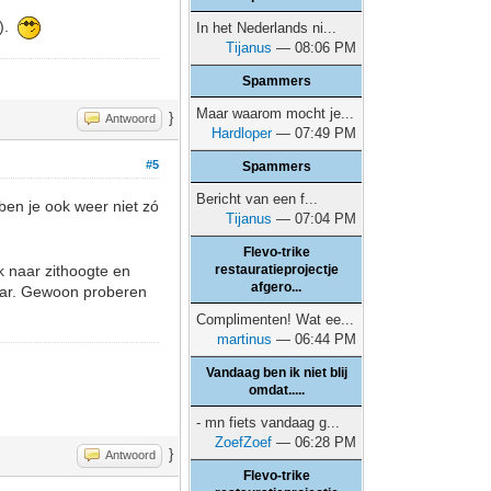
e).
In het Nederlands ni...
Tijanus
— 08:06 PM
Spammers
Maar waarom mocht je...
}
Antwoord
Hardloper
— 07:49 PM
#5
Spammers
Bericht van een f...
ben je ook weer niet zó
Tijanus
— 07:04 PM
Flevo-trike
ok naar zithoogte en
restauratieprojectje
afgero...
baar. Gewoon proberen
Complimenten! Wat ee...
martinus
— 06:44 PM
Vandaag ben ik niet blij
omdat.....
- mn fiets vandaag g...
ZoefZoef
— 06:28 PM
}
Antwoord
Flevo-trike