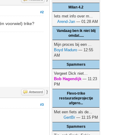
Milan 4.2
#2
Iets met info over m...
Arend-Jan
— 01:28 AM
én voorwiel) trike?
Vandaag ben ik niet blij
omdat.....
Mijn proces bij een ...
Boyd Maduro
— 12:55
AM
Spammers
Vergeet Dick niet…
Bob Hagendijk
— 11:23
PM
}
Antwoord
Flevo-trike
restauratieprojectje
afgero...
#3
Met een fiets als de...
GertBr
— 11:15 PM
Spammers