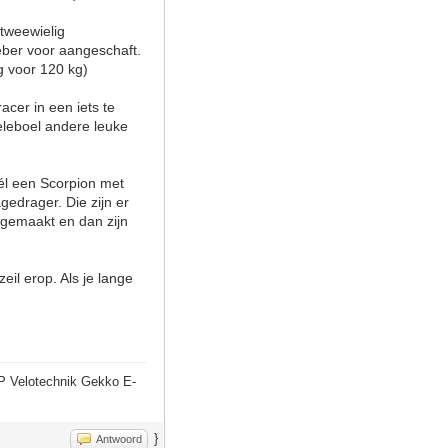
tweewielig
eber voor aangeschaft.
g voor 120 kg)
cer in een iets te
eleboel andere leuke
wél een Scorpion met
edrager. Die zijn er
 gemaakt en dan zijn
eil erop. Als je lange
P Velotechnik Gekko E-
}
Antwoord