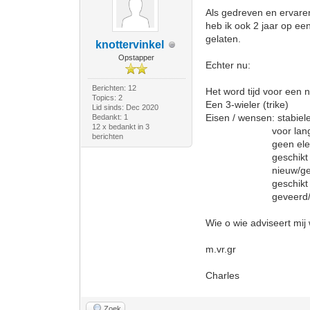
Als gedreven en ervaren
heb ik ook 2 jaar op een
gelaten.
knottervinkel
Opstapper
Echter nu:
Berichten: 12
Het word tijd voor een 
Topics: 2
Een 3-wieler (trike)
Lid sinds: Dec 2020
Eisen / wensen: stabiel
Bedankt: 1
12 x bedankt in 3
voor lange toer
berichten
geen elektrische a
geschikt voor mi
nieuw/gebruik
geschikt voor v
geveerd/onge
Wie o wie adviseert mij 
m.vr.gr
Charles
Zoek