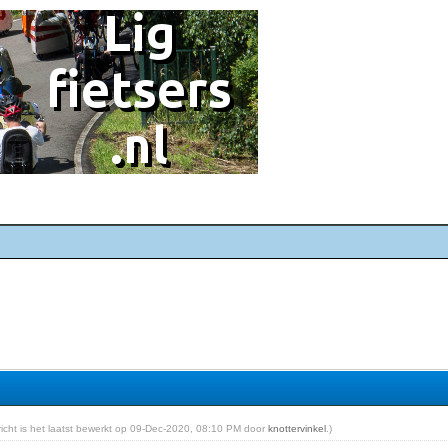
ericht is het laatst bewerkt op 09-Dec-2020, 08:10 PM door
knottervinkel
.)