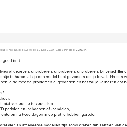
ericht is het laatst bewerkt op 10-Dec-2020, 02:58 PM door
12much
.)
e goed in:-)
dvies al gegeven, uitproberen, uitproberen, uitproberen. Bij verschille
entje te huren, als je een model hebt gevonden die je bevalt. Na een w
heb je de meeste problemen al gevonden en het zal je verbazen dat he
uis?
schuur,
och niet voldoende te verstellen,
SPD pedalen en -schoenen of -sandalen,
monteren na twee dagen in de prut te hebben gereden
ral die van afgeveerde modellen zijn soms draken ten aanzien van de c