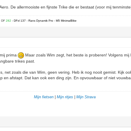
o. De allermooiste en fijnste Trike die er bestaat (voor mij tenminst
- DF
282
- DFxl 137 - Rans Dynamik Pro - M5 MinimalBike
 mij prima
Maar zoals Wim zegt, het beste is proberen! Volgens mij 
angbare trikes past.
ns, net zoals die van Wim, geen vering. Heb ik nog nooit gemist. Kijk o
op en afstapt. Dat kan ook een ding zijn. En opvouwbaar of niet vouw
Mijn fietsen
|
Mijn ritjes
|
Mijn Strava