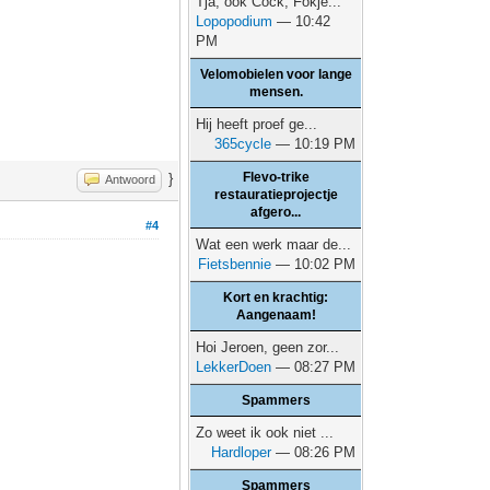
Tja, ook Cock, Fokje...
Lopopodium
— 10:42
PM
Velomobielen voor lange
mensen.
Hij heeft proef ge...
365cycle
— 10:19 PM
Flevo-trike
}
Antwoord
restauratieprojectje
afgero...
#4
Wat een werk maar de...
Fietsbennie
— 10:02 PM
Kort en krachtig:
Aangenaam!
Hoi Jeroen, geen zor...
LekkerDoen
— 08:27 PM
Spammers
Zo weet ik ook niet ...
Hardloper
— 08:26 PM
Spammers