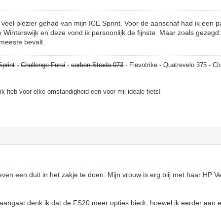
veel plezier gehad van mijn ICE Sprint. Voor de aanschaf had ik een p
 Winterswijk en deze vond ik persoonlijk de fijnste. Maar zoals gezegd: 
meeste bevalt.
Sprint
-
Challenge Furai
-
carbon Strada 073
- Flevotrike - Quatrevelo 375 - Ch
, ik heb voor elke omstandigheid een voor mij ideale fiets!
n een duit in het zakje te doen: Mijn vrouw is erg blij met haar HP V
angaat denk ik dat de FS20 meer opties biedt, hoewel ik eerder aan e