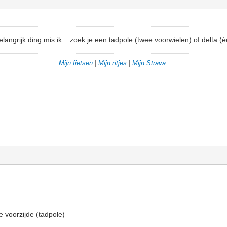
ngrijk ding mis ik... zoek je een tadpole (twee voorwielen) of delta (é
Mijn fietsen
|
Mijn ritjes
|
Mijn Strava
e voorzijde (tadpole)