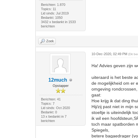
Berichten: 1.870
Topics: 11
Lid sinds: Jul 2019
Bedankt: 1050
3432 x bedankt in 1533
berichten
Zoek
10-Dec-2020, 02:49 PM
(Dit b
Ha! Advies geven zijn w
uiteraard is het beste a
12much
de mogelijkheid om er e
Opstapper
omgeving rondcrossen, 
gaat:
Berichten: 41
Hoe krijg ik dat ding th
Topics: 7
Hij/zij past niet in mijn 
Lid sinds: Oct 2020
stoeltje is uiteindelijk t
Bedankt: 0
13 x bedankt in 7
ik wil een hoofdsteun,
berichten
toch maar spatborden 
Spiegels,
betere bagaedrager (voo