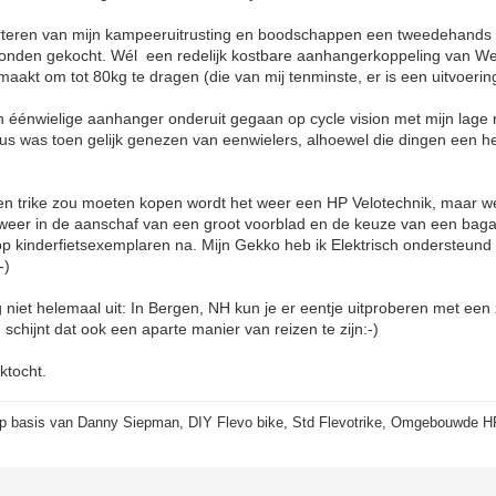
orteren van mijn kampeeruitrusting en boodschappen een tweedehands 
 honden gekocht. Wél een redelijk kostbare aanhangerkoppeling van W
emaakt om tot 80kg te dragen (die van mij tenminste, er is een uitvoerin
 éénwielige aanhanger onderuit gegaan op cycle vision met mijn lage ra
s was toen gelijk genezen van eenwielers, alhoewel die dingen een h
 een trike zou moeten kopen wordt het weer een HP Velotechnik, maar 
 weer in de aanschaf van een groot voorblad en de keuze van een bagag
 op kinderfietsexemplaren na. Mijn Gekko heb ik Elektrisch ondersteund
-)
 niet helemaal uit: In Bergen, NH kun je er eentje uitproberen met een z
schijnt dat ook een aparte manier van reizen te zijn:-)
ktocht.
p basis van Danny Siepman, DIY Flevo bike, Std Flevotrike, Omgebouwde H