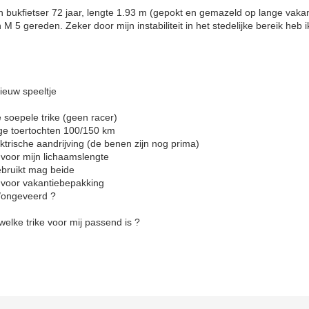
 bukfietser 72 jaar, lengte 1.93 m (gepokt en gemazeld op lange vakan
 M 5 gereden. Zeker door mijn instabiliteit in het stedelijke bereik heb 
nieuw speeltje
e soepele trike (geen racer)
tochten 100/150 km
andrijving (de benen zijn nog prima)
jn lichaamslengte
t mag beide
akantiebepakking
veerd ?
welke trike voor mij passend is ?