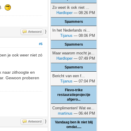
e).
Zo weet ik ook niet ...
Hardloper
— 08:26 PM
Spammers
In het Nederlands ni...
}
Antwoord
Tijanus
— 08:06 PM
#5
Spammers
Maar waarom mocht je...
ben je ook weer niet zó
Hardloper
— 07:49 PM
Spammers
ok naar zithoogte en
Bericht van een f...
baar. Gewoon proberen
Tijanus
— 07:04 PM
Flevo-trike
restauratieprojectje
afgero...
Complimenten! Wat ee...
martinus
— 06:44 PM
}
Antwoord
Vandaag ben ik niet blij
omdat.....