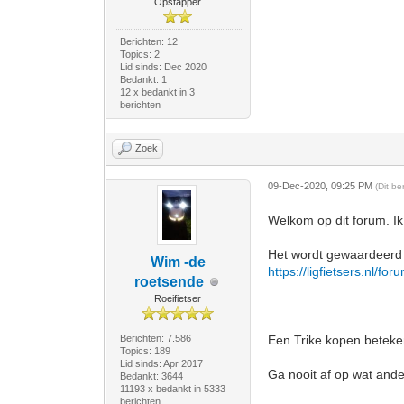
Opstapper
Berichten: 12
Topics: 2
Lid sinds: Dec 2020
Bedankt: 1
12 x bedankt in 3
berichten
Zoek
09-Dec-2020, 09:25 PM
(Dit b
Welkom op dit forum. Ik 
Het wordt gewaardeerd a
Wim -de
https://ligfietsers.nl/fo
roetsende
Roeifietser
Berichten: 7.586
Een Trike kopen beteken
Topics: 189
Lid sinds: Apr 2017
Ga nooit af op wat ander
Bedankt: 3644
11193 x bedankt in 5333
berichten