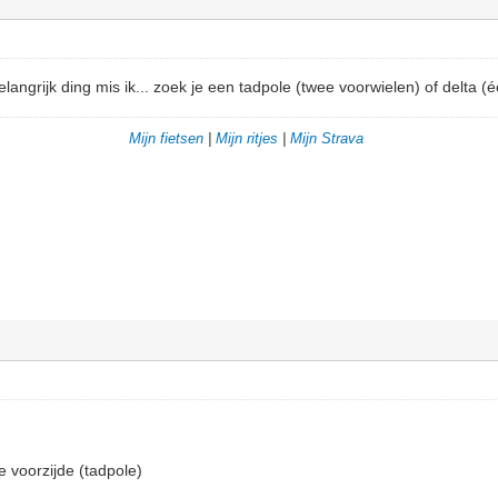
ngrijk ding mis ik... zoek je een tadpole (twee voorwielen) of delta (é
Mijn fietsen
|
Mijn ritjes
|
Mijn Strava
e voorzijde (tadpole)