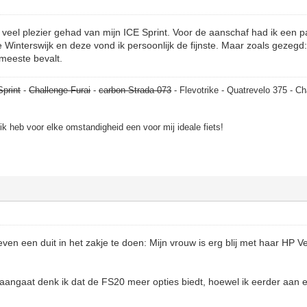
veel plezier gehad van mijn ICE Sprint. Voor de aanschaf had ik een p
 Winterswijk en deze vond ik persoonlijk de fijnste. Maar zoals gezegd: 
meeste bevalt.
Sprint
-
Challenge Furai
-
carbon Strada 073
- Flevotrike - Quatrevelo 375 - Ch
, ik heb voor elke omstandigheid een voor mij ideale fiets!
n een duit in het zakje te doen: Mijn vrouw is erg blij met haar HP V
angaat denk ik dat de FS20 meer opties biedt, hoewel ik eerder aan e