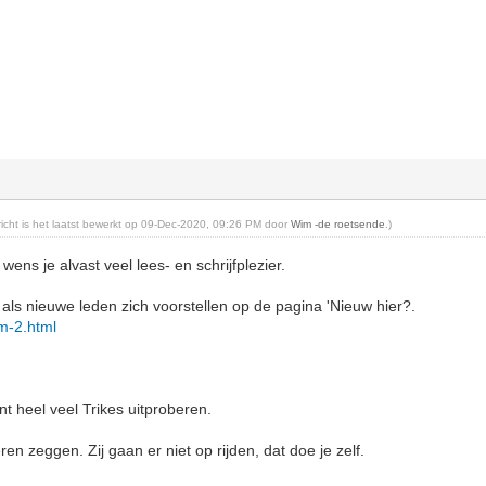
ericht is het laatst bewerkt op 09-Dec-2020, 09:26 PM door
Wim -de roetsende
.)
wens je alvast veel lees- en schrijfplezier.
ls nieuwe leden zich voorstellen op de pagina 'Nieuw hier?.
rum-2.html
t heel veel Trikes uitproberen.
en zeggen. Zij gaan er niet op rijden, dat doe je zelf.