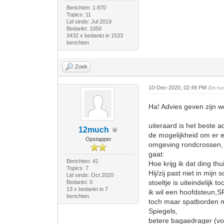
Berichten: 1.870
Topics: 11
Lid sinds: Jul 2019
Bedankt: 1050
3432 x bedankt in 1533
berichten
Zoek
10-Dec-2020, 02:49 PM
(Dit b
Ha! Advies geven zijn w
uiteraard is het beste a
12much
de mogelijkheid om er e
Opstapper
omgeving rondcrossen, 
gaat:
Berichten: 41
Hoe krijg ik dat ding th
Topics: 7
Hij/zij past niet in mijn 
Lid sinds: Oct 2020
stoeltje is uiteindelijk t
Bedankt: 0
13 x bedankt in 7
ik wil een hoofdsteun,
berichten
toch maar spatborden 
Spiegels,
betere bagaedrager (voo