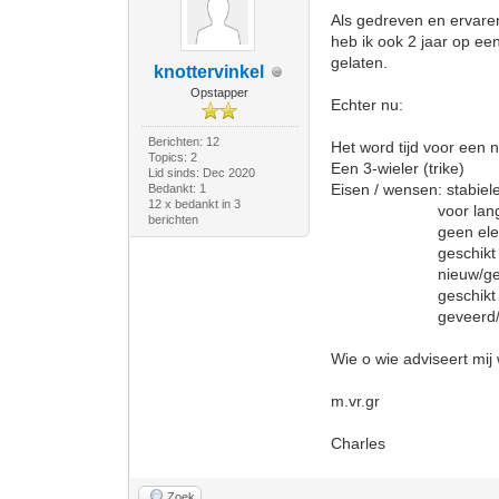
Als gedreven en ervaren
heb ik ook 2 jaar op een
gelaten.
knottervinkel
Opstapper
Echter nu:
Berichten: 12
Het word tijd voor een 
Topics: 2
Een 3-wieler (trike)
Lid sinds: Dec 2020
Eisen / wensen: stabiel
Bedankt: 1
12 x bedankt in 3
voor lange toer
berichten
geen elektrische a
geschikt voor mi
nieuw/gebruik
geschikt voor v
geveerd/onge
Wie o wie adviseert mij 
m.vr.gr
Charles
Zoek