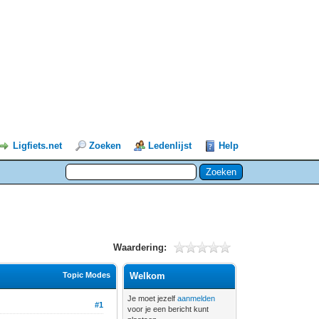
Ligfiets.net
Zoeken
Ledenlijst
Help
Waardering:
Topic Modes
Welkom
Je moet jezelf
aanmelden
#1
voor je een bericht kunt