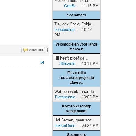
Met een fiets als de...
GertBr
— 11:15 PM
Spammers
Tja, ook Cock, Fokje...
Lopopodium
— 10:42
PM
Velomobielen voor lange
mensen.
}
Antwoord
Hij heeft proef ge...
#4
365cycle
— 10:19 PM
Flevo-trike
restauratieprojectje
afgero...
Wat een werk maar de...
Fietsbennie
— 10:02 PM
Kort en krachtig:
Aangenaam!
Hoi Jeroen, geen zor...
LekkerDoen
— 08:27 PM
Spammers