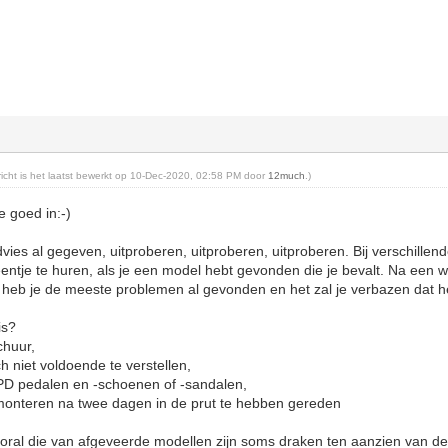
ericht is het laatst bewerkt op 10-Dec-2020, 02:58 PM door
12much
.)
e goed in:-)
dvies al gegeven, uitproberen, uitproberen, uitproberen. Bij verschille
entje te huren, als je een model hebt gevonden die je bevalt. Na een w
heb je de meeste problemen al gevonden en het zal je verbazen dat he
uis?
schuur,
och niet voldoende te verstellen,
SPD pedalen en -schoenen of -sandalen,
monteren na twee dagen in de prut te hebben gereden
ral die van afgeveerde modellen zijn soms draken ten aanzien van de c