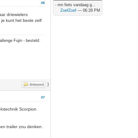
#6
- mn fiets vandaag g...
ZoefZoef
— 06:28 PM
aar driewielers
je kunt het beste zelf
allenge Fujin - besteld:
}
Antwoord
#7
elotechnik Scorpion
en trailer zou denken.