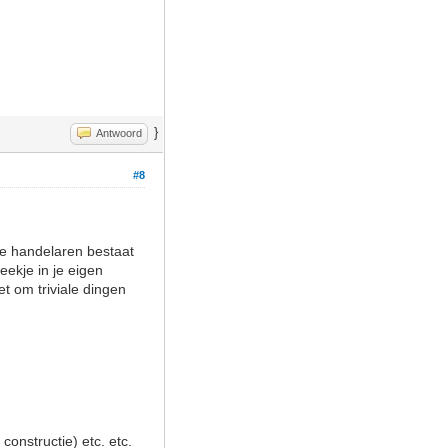
}
Antwoord
#8
nde handelaren bestaat
eekje in je eigen
t om triviale dingen
onstructie) etc. etc.