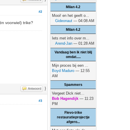
Milan 4.2
#2
Mooi! en het geeft o...
Gideonaut
— 04:08 AM
én voorwiel) trike?
Milan 4.2
Iets met info over m...
Arend-Jan
— 01:28 AM
Vandaag ben ik niet blij
omdat.....
Mijn proces bij een ...
Boyd Maduro
— 12:55
AM
Spammers
}
Antwoord
Vergeet Dick niet…
Bob Hagendijk
— 11:23
#3
PM
Flevo-trike
restauratieprojectje
afgero...