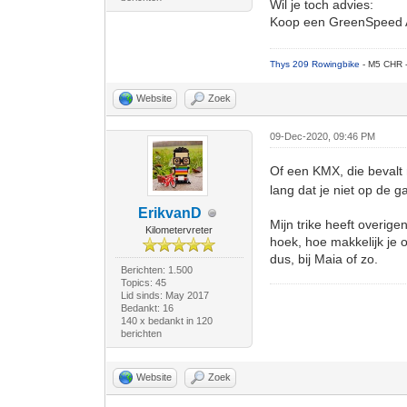
Wil je toch advies:
Koop een GreenSpeed Aer
Thys 209 Rowingbike
- M5 CHR 
Website
Zoek
09-Dec-2020, 09:46 PM
Of een KMX, die bevalt
lang dat je niet op de g
ErikvanD
Mijn trike heeft overige
Kilometervreter
hoek, hoe makkelijk je 
dus, bij Maia of zo.
Berichten: 1.500
Topics: 45
Lid sinds: May 2017
Bedankt: 16
140 x bedankt in 120
berichten
Website
Zoek