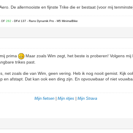
o. De allermooiste en fijnste Trike die er bestaat (voor mij tenminst
- DF
282
- DFxl 137 - Rans Dynamik Pro - M5 MinimalBike
 mij prima
Maar zoals Wim zegt, het beste is proberen! Volgens mij 
angbare trikes past.
ns, net zoals die van Wim, geen vering. Heb ik nog nooit gemist. Kijk o
op en afstapt. Dat kan ook een ding zijn. En opvouwbaar of niet vouw
Mijn fietsen
|
Mijn ritjes
|
Mijn Strava