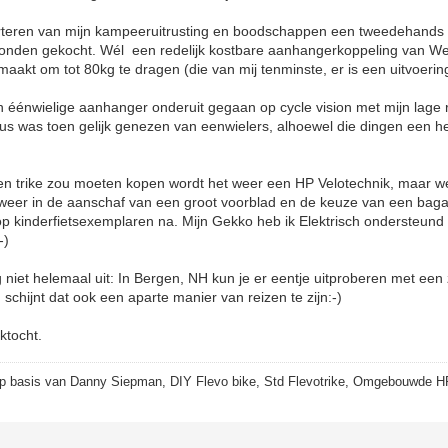
orteren van mijn kampeeruitrusting en boodschappen een tweedehands 
 honden gekocht. Wél een redelijk kostbare aanhangerkoppeling van W
emaakt om tot 80kg te dragen (die van mij tenminste, er is een uitvoerin
 éénwielige aanhanger onderuit gegaan op cycle vision met mijn lage ra
s was toen gelijk genezen van eenwielers, alhoewel die dingen een h
 een trike zou moeten kopen wordt het weer een HP Velotechnik, maar 
 weer in de aanschaf van een groot voorblad en de keuze van een bagag
 op kinderfietsexemplaren na. Mijn Gekko heb ik Elektrisch ondersteund
-)
 niet helemaal uit: In Bergen, NH kun je er eentje uitproberen met een z
schijnt dat ook een aparte manier van reizen te zijn:-)
ktocht.
p basis van Danny Siepman, DIY Flevo bike, Std Flevotrike, Omgebouwde H