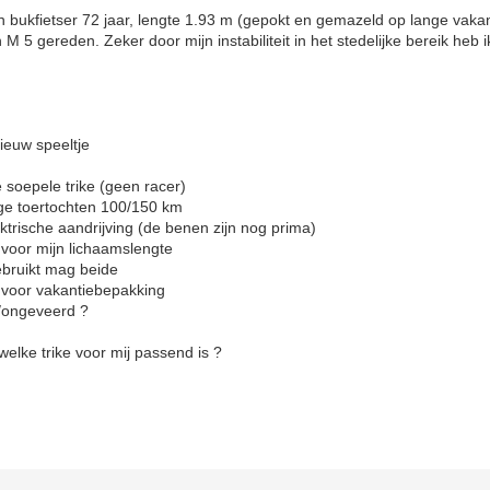
 bukfietser 72 jaar, lengte 1.93 m (gepokt en gemazeld op lange vakan
 M 5 gereden. Zeker door mijn instabiliteit in het stedelijke bereik heb 
nieuw speeltje
e soepele trike (geen racer)
tochten 100/150 km
andrijving (de benen zijn nog prima)
jn lichaamslengte
t mag beide
akantiebepakking
veerd ?
welke trike voor mij passend is ?