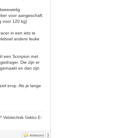
tweewielig
eber voor aangeschaft.
g voor 120 kg)
cer in een iets te
eleboel andere leuke
wél een Scorpion met
edrager. Die zijn er
 gemaakt en dan zijn
eil erop. Als je lange
P Velotechnik Gekko E-
}
Antwoord