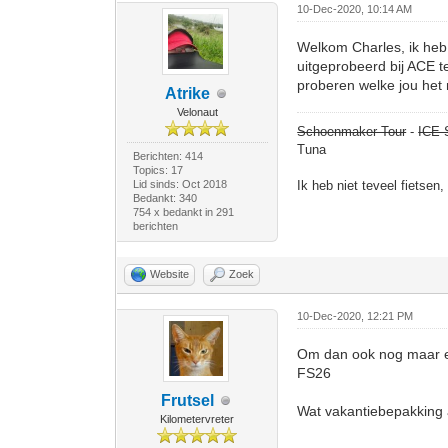
10-Dec-2020, 10:14 AM
Welkom Charles, ik heb 
uitgeprobeerd bij ACE te
proberen welke jou het 
Atrike
Velonaut
Schoenmaker Tour
-
ICE 
Tuna
Berichten: 414
Topics: 17
Lid sinds: Oct 2018
Ik heb niet teveel fietsen
Bedankt: 340
754 x bedankt in 291
berichten
Website
Zoek
10-Dec-2020, 12:21 PM
Om dan ook nog maar eve
FS26
Frutsel
Wat vakantiebepakking a
Kilometervreter