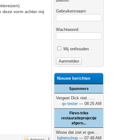
plaatsen.
tiereizen)
Gebruikersnaam:
ik deze vorm achter mij
Wachtwoord:
Mij onthouden
Nieuwe berichten
Spammers
Vergeet Dick niet…...
qv-tester
— 08:25 AM
Flevo-trike
restauratieprojectje
afgero...
Woow dat ziet er goe...
ligfietsshop
— 07:49 AM
}
Antwoord