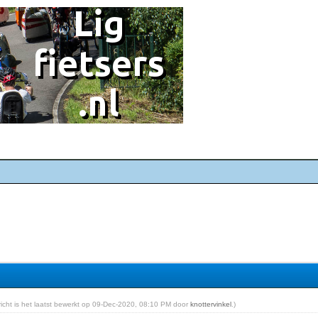
ericht is het laatst bewerkt op 09-Dec-2020, 08:10 PM door
knottervinkel
.)