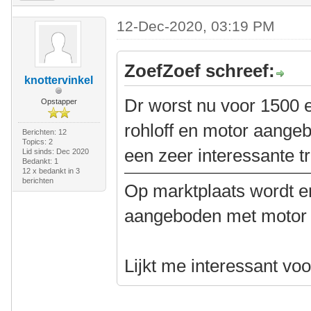
12-Dec-2020, 03:19 PM
ZoefZoef schreef:
knottervinkel
Dr worst nu voor 1500 
Opstapper
rohloff en motor aangeb
Berichten: 12
Topics: 2
een zeer interessante tr
Lid sinds: Dec 2020
Bedankt: 1
12 x bedankt in 3
berichten
Op marktplaats wordt er
aangeboden met motor e
Lijkt me interessant vo