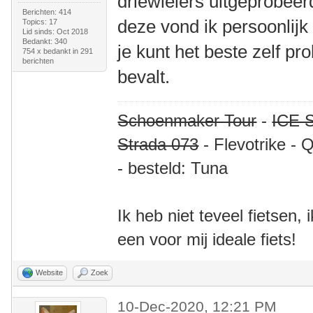
driewielers uitgeprobeer
Berichten: 414
deze vond ik persoonlijk
Topics: 17
Lid sinds: Oct 2018
Bedankt: 340
je kunt het beste zelf p
754 x bedankt in 291
berichten
bevalt.
Schoenmaker Tour
-
ICE S
Strada 073
- Flevotrike - 
- besteld: Tuna
Ik heb niet teveel fietsen,
een voor mij ideale fiets!
Website
Zoek
10-Dec-2020, 12:21 PM