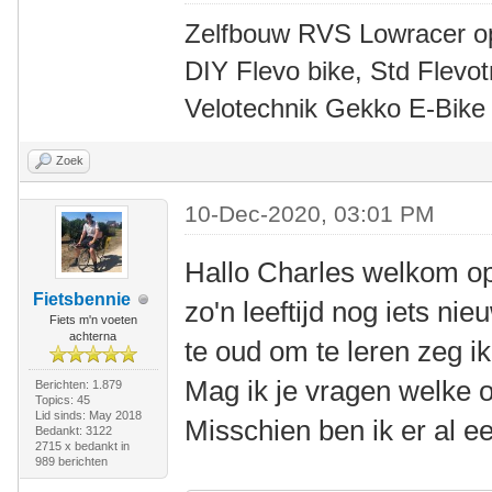
Zelfbouw RVS Lowracer o
DIY Flevo bike, Std Flev
Velotechnik Gekko E-Bike
Zoek
10-Dec-2020, 03:01 PM
Hallo Charles welkom o
Fietsbennie
zo'n leeftijd nog iets ni
Fiets m'n voeten
achterna
te oud om te leren zeg ik
Mag ik je vragen welke o
Berichten: 1.879
Topics: 45
Lid sinds: May 2018
Misschien ben ik er al e
Bedankt: 3122
2715 x bedankt in
989 berichten