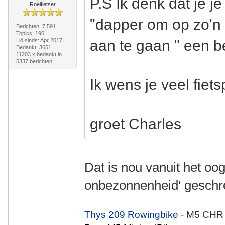
P.S Ik denk dat je j
Roeifietser
"dapper om op zo'n l
Berichten: 7.591
Topics: 190
Lid sinds: Apr 2017
aan te gaan " een be
Bedankt: 3651
11203 x bedankt in
5337 berichten
Ik wens je veel fiets
groet Charles
Dat is nou vanuit het oo
onbezonnenheid' gesch
Thys 209 Rowingbike
- M5 CHR