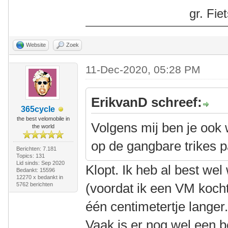
gr. Fi
Website
Zoek
11-Dec-2020, 05:28 PM
ErikvanD schreef:
365cycle
the best velomobile in
Volgens mij ben je ook w
the world
op de gangbare trikes p
Berichten: 7.181
Topics: 131
Lid sinds: Sep 2020
Klopt. Ik heb al best wel
Bedankt: 15596
12270 x bedankt in
(voordat ik een VM koch
5762 berichten
één centimetertje langer
Vaak is er nog wel een b