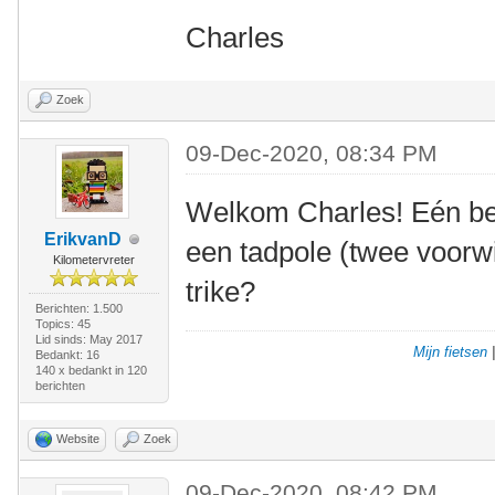
Charles
Zoek
09-Dec-2020, 08:34 PM
Welkom Charles! Eén bela
ErikvanD
een tadpole (twee voorwi
Kilometervreter
trike?
Berichten: 1.500
Topics: 45
Lid sinds: May 2017
Mijn fietsen
Bedankt: 16
140 x bedankt in 120
berichten
Website
Zoek
09-Dec-2020, 08:42 PM