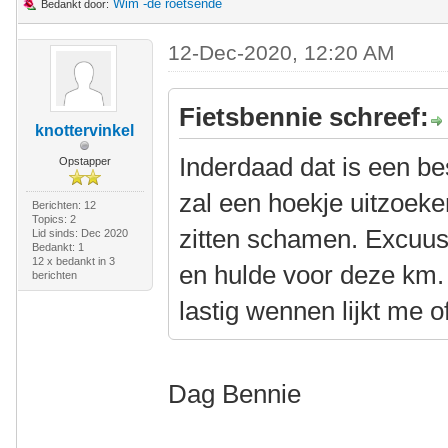
Wim -de roetsende
Bedankt door:
12-Dec-2020, 12:20 AM
Fietsbennie schreef:
knottervinkel
Inderdaad dat is een bes
Opstapper
zal een hoekje uitzoek
Berichten: 12
Topics: 2
zitten schamen. Excuu
Lid sinds: Dec 2020
Bedankt: 1
12 x bedankt in 3
en hulde voor deze km. 
berichten
lastig wennen lijkt me o
Dag Bennie