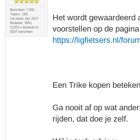
Berichten: 7.591
Topics: 190
Het wordt gewaardeerd a
Lid sinds: Apr 2017
Bedankt: 3651
voorstellen op de pagina
11203 x bedankt in
5337 berichten
https://ligfietsers.nl/for
Een Trike kopen betekent
Ga nooit af op wat ander
rijden, dat doe je zelf.