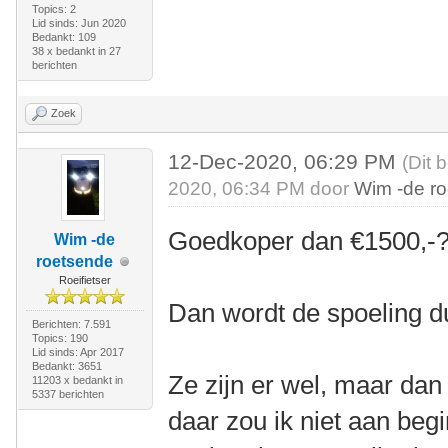
Topics: 2
Lid sinds: Jun 2020
Bedankt: 109
38 x bedankt in 27
berichten
Zoek
12-Dec-2020, 06:29 PM
(Dit 
2020, 06:34 PM door
Wim -de r
Goedkoper dan €1500,-
Wim -de
roetsende
Roeifietser
Dan wordt de spoeling d
Berichten: 7.591
Topics: 190
Lid sinds: Apr 2017
Bedankt: 3651
Ze zijn er wel, maar dan
11203 x bedankt in
5337 berichten
daar zou ik niet aan beg