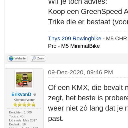
Wil je toch advies:
Koop een GreenSpeed Aer
Trike die er bestaat (vo
Thys 209 Rowingbike
- M5 CHR
Pro - M5 MinimalBike
Website
Zoek
09-Dec-2020, 09:46 PM
Of een KMX, die bevalt 
ErikvanD
zegt, het beste is probe
Kilometervreter
weer niet zó lang dat je 
Berichten: 1.500
past.
Topics: 45
Lid sinds: May 2017
Bedankt: 16