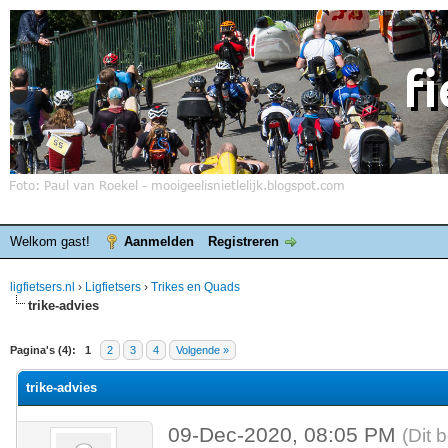
Welkom gast!
Aanmelden
Registreren
ligfietsers.nl
›
Ligfietsers
›
Trikes en Quads
trike-advies
elde waardering is 0
Pagina's (4):
1
2
3
4
Volgende »
trike-advies
09-Dec-2020, 08:05 PM
(Dit 