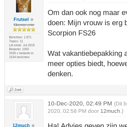
Om dan ook nog maar eve
Frutsel
doen: Mijn vrouw is erg 
Kilometervreter
Scorpion FS26
Berichten: 1.871
Topics: 11
Lid sinds: Jul 2019
Bedankt: 1050
Wat vakantiebepakking a
3435 x bedankt in
1534 berichten
meer opties biedt, hoewe
denken.
Zoek
10-Dec-2020, 02:49 PM
(Dit 
2020, 02:58 PM door
12much
.)
Ha! Advies geven zijn we
12much