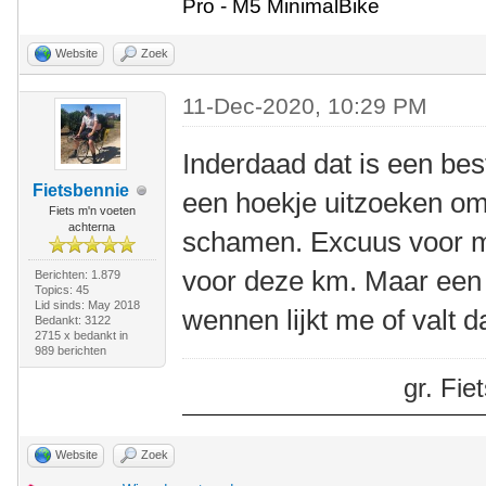
Pro - M5 MinimalBike
Website
Zoek
11-Dec-2020, 10:29 PM
Inderdaad dat is een best
Fietsbennie
een hoekje uitzoeken om 
Fiets m'n voeten
achterna
schamen. Excuus voor m
voor deze km. Maar een t
Berichten: 1.879
Topics: 45
Lid sinds: May 2018
wennen lijkt me of valt 
Bedankt: 3122
2715 x bedankt in
989 berichten
gr. Fi
Website
Zoek