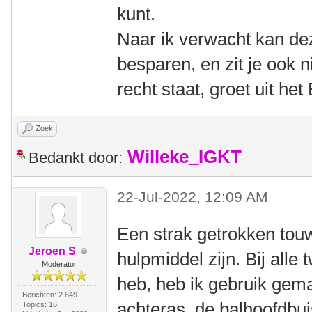
kunt.
Naar ik verwacht kan dez
besparen, en zit je ook n
recht staat, groet uit h
Zoek
Willeke_IGKT
Bedankt door:
22-Jul-2022, 12:09 AM
Een strak getrokken tou
Jeroen S
hulpmiddel zijn. Bij alle
Moderator
heb, heb ik gebruik gem
Berichten: 2.649
achteras, de balhoofdbui
Topics: 16