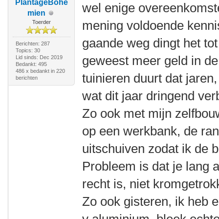
PlantageBohé
wel enige overeenkomsten
mien
mening voldoende kennis
Toerder
gaande weg dingt het tot 
Berichten: 287
Topics: 30
geweest meer geld in de u
Lid sinds: Dec 2019
Bedankt: 495
486 x bedankt in 220
tuinieren duurt dat jaren,
berichten
wat dit jaar dringend ve
Zo ook met mijn zelfbou
op een werkbank, de rand
uitschuiven zodat ik de 
Probleem is dat je lang a
recht is, niet kromgetrok
Zo ook gisteren, ik heb