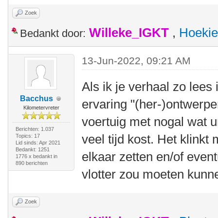
Zoek
Willeke_IGKT
,
Hoekie
Bedankt door:
13-Jun-2022, 09:21 AM
Als ik je verhaal zo lees
Bacchus
ervaring "(her-)ontwerpe
Kilometervreter
voertuig met nogal wat 
Berichten: 1.037
veel tijd kost. Het klink
Topics: 17
Lid sinds: Apr 2021
Bedankt: 1251
elkaar zetten en/of even
1776 x bedankt in
890 berichten
vlotter zou moeten kunn
Zoek