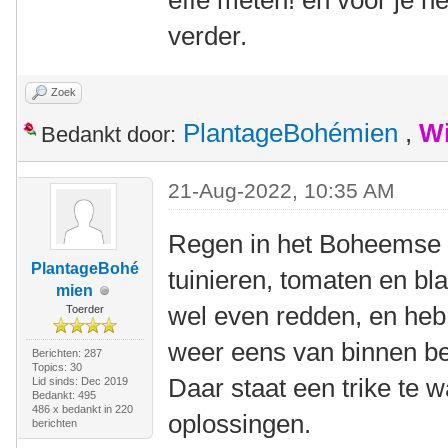
effe meten! en voor je h
verder.
Zoek
PlantageBohémien
,
Wi
Bedankt door:
21-Aug-2022, 10:35 AM
Regen in het Boheemse 
PlantageBohé
tuinieren, tomaten en b
mien
wel even redden, en heb 
Toerder
weer eens van binnen b
Berichten: 287
Topics: 30
Daar staat een trike te 
Lid sinds: Dec 2019
Bedankt: 495
486 x bedankt in 220
oplossingen.
berichten