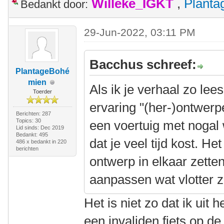
Willeke_IGKT
,
Plant
Bedankt door:
29-Jun-2022, 03:11 PM
Bacchus schreef:
PlantageBohé
mien
Als ik je verhaal zo lee
Toerder
ervaring "(her-)ontwerp
Berichten: 287
Topics: 30
een voertuig met nogal
Lid sinds: Dec 2019
Bedankt: 495
dat je veel tijd kost. H
486 x bedankt in 220
berichten
ontwerp in elkaar zetten
aanpassen wat vlotter
Het is niet zo dat ik uit
een invaliden fiets op de