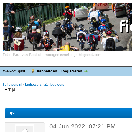
Welkom gast!
Aanmelden
Registreren
ligfietsers.nl
›
Ligfietsers
›
Zelfbouwers
Tijd
elde waardering is 0
Tijd
04-Jun-2022, 07:21 PM