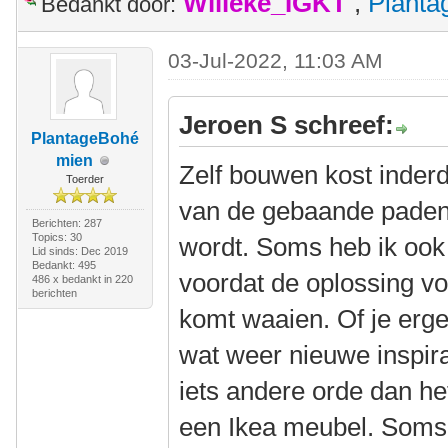
Willeke_IGKT
,
Plant
Bedankt door:
03-Jul-2022, 11:03 AM
Jeroen S schreef:
PlantageBohé
mien
Zelf bouwen kost inderd
Toerder
van de gebaande paden a
Berichten: 287
Topics: 30
wordt. Soms heb ik ook
Lid sinds: Dec 2019
Bedankt: 495
voordat de oplossing v
486 x bedankt in 220
berichten
komt waaien. Of je ergen
wat weer nieuwe inspira
iets andere orde dan he
een Ikea meubel. Soms 