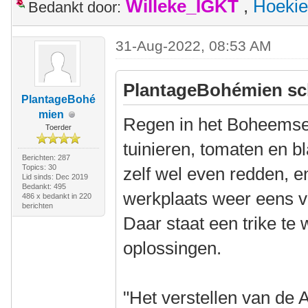
Willeke_IGKT
,
Hoekie
Bedankt door:
31-Aug-2022, 08:53 AM
PlantageBohémien sc
PlantageBohé
mien
Regen in het Boheemse
Toerder
tuinieren, tomaten en 
Berichten: 287
Topics: 30
zelf wel even redden, e
Lid sinds: Dec 2019
Bedankt: 495
werkplaats weer eens 
486 x bedankt in 220
berichten
Daar staat een trike te
oplossingen.
"Het verstellen van de A