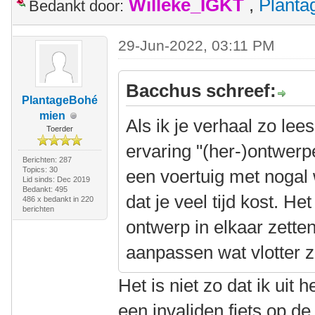
Willeke_IGKT
,
Plant
Bedankt door:
29-Jun-2022, 03:11 PM
Bacchus schreef:
PlantageBohé
mien
Als ik je verhaal zo lee
Toerder
ervaring "(her-)ontwerp
Berichten: 287
Topics: 30
een voertuig met nogal
Lid sinds: Dec 2019
Bedankt: 495
dat je veel tijd kost. H
486 x bedankt in 220
berichten
ontwerp in elkaar zetten
aanpassen wat vlotter
Het is niet zo dat ik uit
een invaliden fiets op de