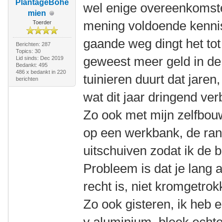
PlantageBohé
wel enige overeenkomsten
mien
mening voldoende kennis
Toerder
gaande weg dingt het tot 
Berichten: 287
Topics: 30
geweest meer geld in de u
Lid sinds: Dec 2019
Bedankt: 495
486 x bedankt in 220
tuinieren duurt dat jaren,
berichten
wat dit jaar dringend ve
Zo ook met mijn zelfbou
op een werkbank, de rand
uitschuiven zodat ik de 
Probleem is dat je lang a
recht is, niet kromgetrok
Zo ook gisteren, ik heb