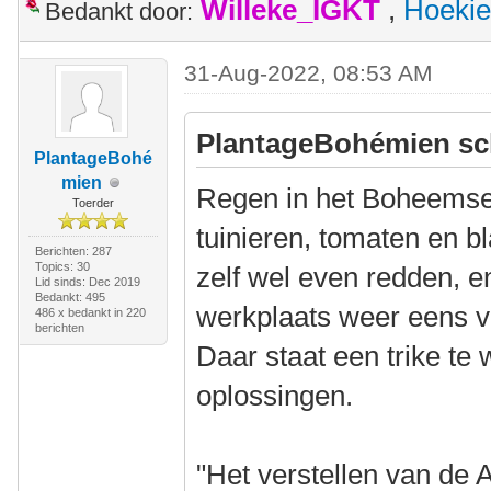
Willeke_IGKT
,
Hoekie
Bedankt door:
31-Aug-2022, 08:53 AM
PlantageBohémien sc
PlantageBohé
mien
Regen in het Boheemse
Toerder
tuinieren, tomaten en 
Berichten: 287
Topics: 30
zelf wel even redden, e
Lid sinds: Dec 2019
Bedankt: 495
werkplaats weer eens 
486 x bedankt in 220
berichten
Daar staat een trike te
oplossingen.
"Het verstellen van de A