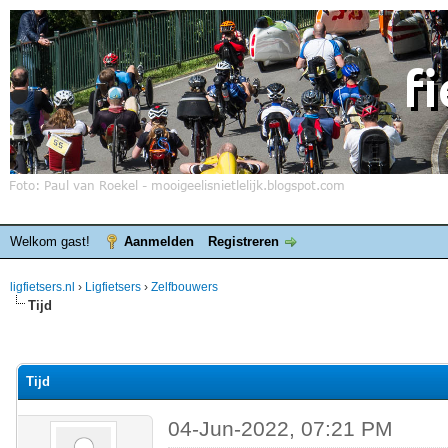
Welkom gast!
Aanmelden
Registreren
ligfietsers.nl
›
Ligfietsers
›
Zelfbouwers
Tijd
elde waardering is 0
Tijd
04-Jun-2022, 07:21 PM