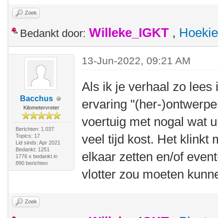
Zoek
Willeke_IGKT
,
Hoekie
Bedankt door:
13-Jun-2022, 09:21 AM
Als ik je verhaal zo lees
Bacchus
ervaring "(her-)ontwerpe
Kilometervreter
voertuig met nogal wat 
Berichten: 1.037
veel tijd kost. Het klink
Topics: 17
Lid sinds: Apr 2021
Bedankt: 1251
elkaar zetten en/of even
1776 x bedankt in
890 berichten
vlotter zou moeten kunn
Zoek