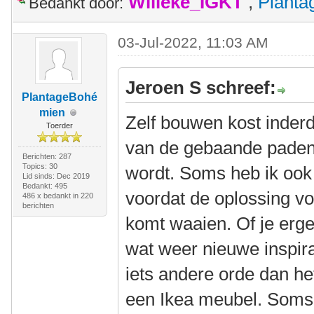
Willeke_IGKT
,
Plant
Bedankt door:
03-Jul-2022, 11:03 AM
Jeroen S schreef:
PlantageBohé
mien
Zelf bouwen kost inderd
Toerder
van de gebaande paden a
Berichten: 287
Topics: 30
wordt. Soms heb ik ook
Lid sinds: Dec 2019
Bedankt: 495
voordat de oplossing v
486 x bedankt in 220
berichten
komt waaien. Of je ergen
wat weer nieuwe inspira
iets andere orde dan he
een Ikea meubel. Soms 