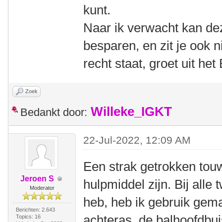
kunt.
Naar ik verwacht kan dez
besparen, en zit je ook n
recht staat, groet uit h
Zoek
Willeke_IGKT
Bedankt door:
22-Jul-2022, 12:09 AM
Een strak getrokken tou
Jeroen S
hulpmiddel zijn. Bij alle
Moderator
heb, heb ik gebruik gem
Berichten: 2.643
achteras, de balhoofdbui
Topics: 16