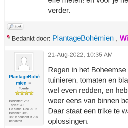
effe meten! en voor je h
verder.
Zoek
PlantageBohémien
,
Wi
Bedankt door:
21-Aug-2022, 10:35 AM
Regen in het Boheemse 
PlantageBohé
tuinieren, tomaten en b
mien
wel even redden, en heb 
Toerder
weer eens van binnen b
Berichten: 287
Topics: 30
Daar staat een trike te 
Lid sinds: Dec 2019
Bedankt: 495
486 x bedankt in 220
oplossingen.
berichten