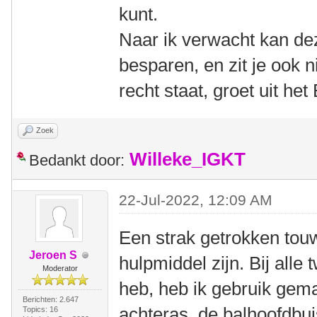
kunt.
Naar ik verwacht kan dez
besparen, en zit je ook n
recht staat, groet uit h
Zoek
Willeke_IGKT
Bedankt door:
22-Jul-2022, 12:09 AM
Een strak getrokken tou
Jeroen S
hulpmiddel zijn. Bij alle
Moderator
heb, heb ik gebruik gem
Berichten: 2.647
achteras, de balhoofdbui
Topics: 16