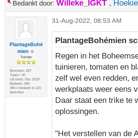
Willeke_IGKT
,
Hoekie
Bedankt door:
31-Aug-2022, 08:53 AM
PlantageBohémien sc
PlantageBohé
mien
Regen in het Boheemse
Toerder
tuinieren, tomaten en 
Berichten: 287
Topics: 30
zelf wel even redden, e
Lid sinds: Dec 2019
Bedankt: 495
werkplaats weer eens 
486 x bedankt in 220
berichten
Daar staat een trike te
oplossingen.
"Het verstellen van de A