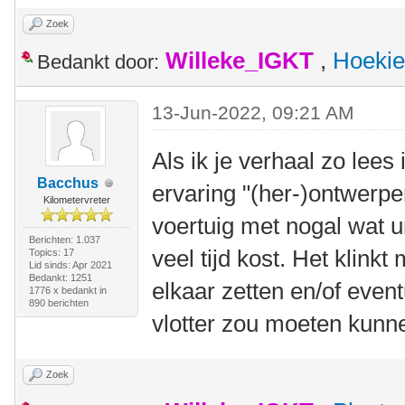
Zoek
Willeke_IGKT
,
Hoekie
Bedankt door:
13-Jun-2022, 09:21 AM
Als ik je verhaal zo lees
Bacchus
ervaring "(her-)ontwerpe
Kilometervreter
voertuig met nogal wat 
Berichten: 1.037
veel tijd kost. Het klink
Topics: 17
Lid sinds: Apr 2021
Bedankt: 1251
elkaar zetten en/of even
1776 x bedankt in
890 berichten
vlotter zou moeten kunn
Zoek