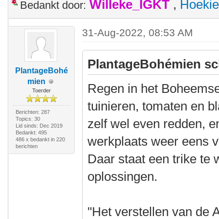
Willeke_IGKT
,
Hoekie
Bedankt door:
31-Aug-2022, 08:53 AM
PlantageBohémien sc
PlantageBohé
mien
Regen in het Boheemse
Toerder
tuinieren, tomaten en 
Berichten: 287
Topics: 30
zelf wel even redden, e
Lid sinds: Dec 2019
Bedankt: 495
werkplaats weer eens 
486 x bedankt in 220
berichten
Daar staat een trike te
oplossingen.
"Het verstellen van de A