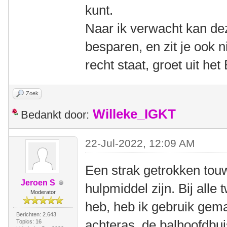
kunt.
Naar ik verwacht kan dez
besparen, en zit je ook n
recht staat, groet uit h
Zoek
Willeke_IGKT
Bedankt door:
22-Jul-2022, 12:09 AM
Een strak getrokken tou
Jeroen S
hulpmiddel zijn. Bij alle
Moderator
heb, heb ik gebruik gem
Berichten: 2.643
achteras, de balhoofdbui
Topics: 16