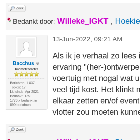
Zoek
Willeke_IGKT
,
Hoekie
Bedankt door:
13-Jun-2022, 09:21 AM
Als ik je verhaal zo lees
Bacchus
ervaring "(her-)ontwerpe
Kilometervreter
voertuig met nogal wat 
Berichten: 1.037
veel tijd kost. Het klink
Topics: 17
Lid sinds: Apr 2021
Bedankt: 1251
elkaar zetten en/of even
1776 x bedankt in
890 berichten
vlotter zou moeten kunn
Zoek