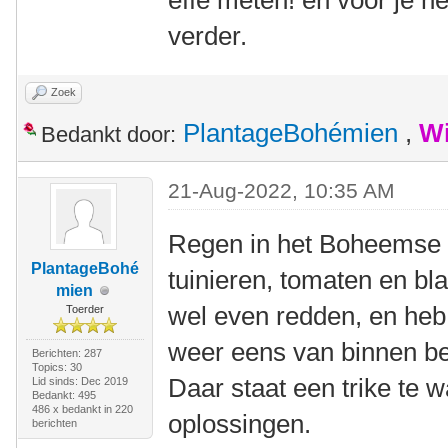
effe meten! en voor je h
verder.
Zoek
PlantageBohémien
,
Wi
Bedankt door:
21-Aug-2022, 10:35 AM
Regen in het Boheemse 
PlantageBohé
tuinieren, tomaten en b
mien
wel even redden, en heb 
Toerder
weer eens van binnen b
Berichten: 287
Topics: 30
Daar staat een trike te 
Lid sinds: Dec 2019
Bedankt: 495
486 x bedankt in 220
oplossingen.
berichten