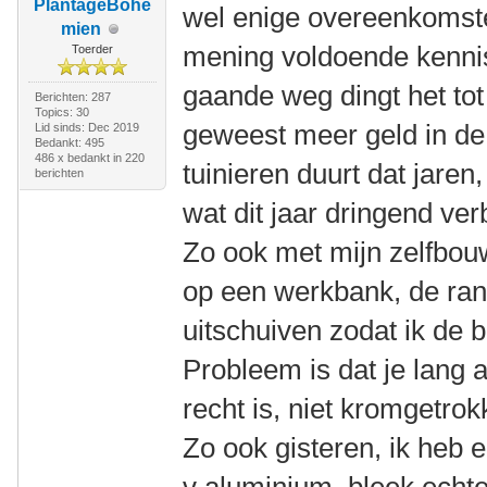
PlantageBohé
wel enige overeenkomsten
mien
mening voldoende kennis
Toerder
gaande weg dingt het tot 
Berichten: 287
Topics: 30
geweest meer geld in de u
Lid sinds: Dec 2019
Bedankt: 495
486 x bedankt in 220
tuinieren duurt dat jaren,
berichten
wat dit jaar dringend ve
Zo ook met mijn zelfbou
op een werkbank, de rand
uitschuiven zodat ik de 
Probleem is dat je lang a
recht is, niet kromgetrok
Zo ook gisteren, ik heb