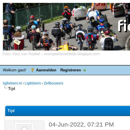
Welkom gast!
Aanmelden
Registreren
ligfietsers.nl
›
Ligfietsers
›
Zelfbouwers
Tijd
elde waardering is 0
Tijd
04-Jun-2022, 07:21 PM