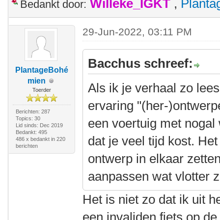
Willeke_IGKT
,
Plant
Bedankt door:
29-Jun-2022, 03:11 PM
Bacchus schreef:
PlantageBohé
mien
Als ik je verhaal zo lee
Toerder
ervaring "(her-)ontwerp
Berichten: 287
Topics: 30
een voertuig met nogal
Lid sinds: Dec 2019
Bedankt: 495
dat je veel tijd kost. H
486 x bedankt in 220
berichten
ontwerp in elkaar zetten
aanpassen wat vlotter
Het is niet zo dat ik uit
een invaliden fiets op de