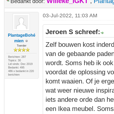
Willeke_IGKT
,
Plant
Bedankt door:
03-Jul-2022, 11:03 AM
Jeroen S schreef:
PlantageBohé
mien
Zelf bouwen kost inderd
Toerder
van de gebaande paden a
Berichten: 287
Topics: 30
wordt. Soms heb ik ook
Lid sinds: Dec 2019
Bedankt: 495
voordat de oplossing v
486 x bedankt in 220
berichten
komt waaien. Of je ergen
wat weer nieuwe inspira
iets andere orde dan he
een Ikea meubel. Soms 