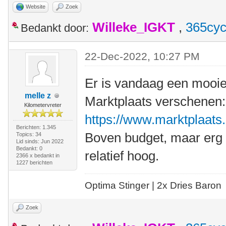
Website
Zoek
Willeke_IGKT
,
365cyc
Bedankt door:
22-Dec-2022, 10:27 PM
Er is vandaag een mooi
melle z
Marktplaats verschenen:
Kilometervreter
https://www.marktplaats.n
Berichten: 1.345
Boven budget, maar erg c
Topics: 34
Lid sinds: Jun 2022
Bedankt: 0
relatief hoog.
2366 x bedankt in
1227 berichten
Optima Stinger |
2x Dries Baron
Zoek