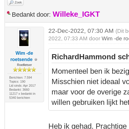
Zoek
Willeke_IGKT
Bedankt door:
22-Dec-2022, 07:30 AM
(Dit 
2022, 07:33 AM door
Wim -de r
Wim -de
RichardHammond sch
roetsende
Roeifietser
Momenteel ben ik bezig
Berichten: 7.594
Misschien niet ideaal vo
Topics: 190
Lid sinds: Apr 2017
maar voor de overige z
Bedankt: 3660
11217 x bedankt in
5340 berichten
willen gebruiken lijkt h
Heb ik gehad. Prachtige e