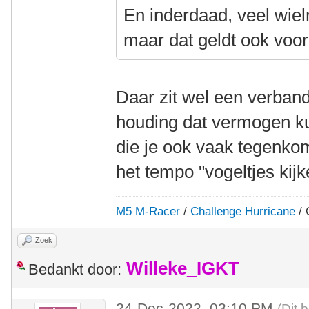
En inderdaad, veel wielr
maar dat geldt ook voor
Daar zit wel een verband
houding dat vermogen k
die je ook vaak tegenkom
het tempo "vogeltjes kij
M5 M-Racer
/
Challenge Hurricane
/ 
Zoek
Willeke_IGKT
Bedankt door:
24-Dec-2022, 03:10 PM
(Dit 