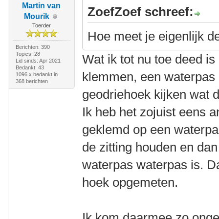
Martin van
ZoefZoef schreef:
Mourik
Toerder
Hoe meet je eigenlijk d
Berichten: 390
Topics: 28
Wat ik tot nu toe deed is 
Lid sinds: Apr 2021
Bedankt: 43
klemmen, een waterpas 
1096 x bedankt in
368 berichten
geodriehoek kijken wat 
Ik heb het zojuist eens 
geklemd op een waterpas,
de zitting houden en dan 
waterpas waterpas is. D
hoek opgemeten.
Ik kom daarmee zo ong