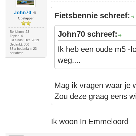
John70
Fietsbennie schreef:
Opstapper
John70 schreef:
Berichten: 23
Topics: 0
Lid sinds: Dec 2019
Bedankt: 380
Ik heb een oude m5 -l
88 x bedankt in 23
berichten
weg....
Mag ik vragen waar je 
Zou deze graag eens wi
Ik woon In Emmeloord