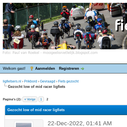
Welkom gast!
Aanmelden
Registreren
ligfietsers.nl
›
Prikbord
›
Gevraagd
›
Fiets gezocht
Gezocht low of mid racer ligfiets
elde waardering is 0
Pagina's (2):
« Vorige
1
2
Gezocht low of mid racer ligfiets
22-Dec-2022, 01:41 AM