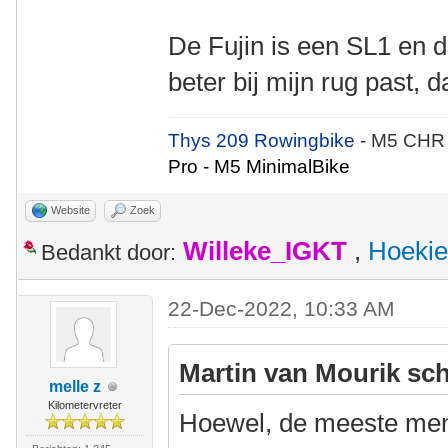
De Fujin is een SL1 en di
beter bij mijn rug past, 
Thys 209 Rowingbike
- M5 CHR
Pro - M5 MinimalBike
Website
Zoek
Willeke_IGKT
,
Hoekie
Bedankt door:
22-Dec-2022, 10:33 AM
Martin van Mourik sch
melle z
Kilometervreter
Hoewel, de meeste mens