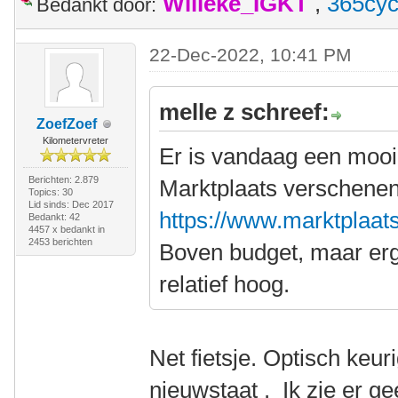
Willeke_IGKT
,
365cyc
Bedankt door:
22-Dec-2022, 10:41 PM
melle z schreef:
ZoefZoef
Kilometervreter
Er is vandaag een mooi
Berichten: 2.879
Marktplaats verschenen
Topics: 30
Lid sinds: Dec 2017
https://www.marktplaats.
Bedankt: 42
4457 x bedankt in
2453 berichten
Boven budget, maar erg 
relatief hoog.
Net fietsje. Optisch keu
nieuwstaat . Ik zie er gee