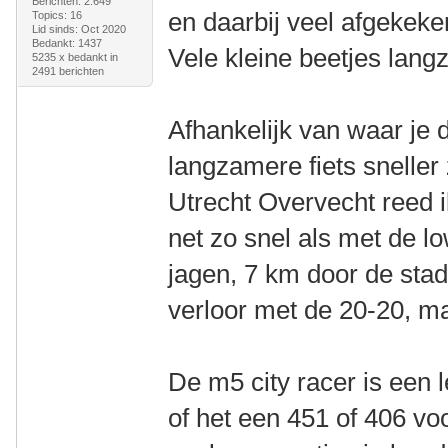
Berichten: 2.649
en daarbij veel afgekeke
Topics: 16
Lid sinds: Oct 2020
Bedankt: 1437
Vele kleine beetjes lang
5235 x bedankt in
2491 berichten
Afhankelijk van waar je d
langzamere fiets sneller
Utrecht Overvecht reed 
net zo snel als met de l
jagen, 7 km door de stad
verloor met de 20-20, ma
De m5 city racer is een 
of het een 451 of 406 voo