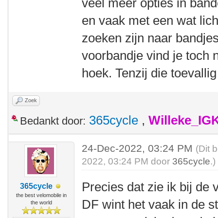
veel meer opties in bande
en vaak met een wat lich
zoeken zijn naar bandjes
voorbandje vind je toch n
hoek. Tenzij die toevalli
Zoek
365cycle
,
Willeke_IG
Bedankt door:
24-Dec-2022, 03:24 PM
(Dit 
2022, 03:24 PM door
365cycle
.)
Precies dat zie ik bij d
365cycle
the best velomobile in
DF wint het vaak in de 
the world