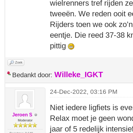
wielrenners tref rijden z
tweeën. We reden ooit ee
Rijders toen we ook zo’
eentje. Die reed 37-38 k
pittig
Zoek
Willeke_IGKT
Bedankt door:
24-Dec-2022, 03:16 PM
Niet iedere ligfiets is e
Jeroen S
Relax moet je geen won
Moderator
jaar of 5 redelijk intensi