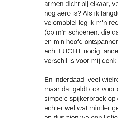
armen dicht bij elkaar, 
nog aero is? Als ik langd
velomobiel leg ik m'n re
(op m'n schoenen, die da
en m'n hoofd ontspannen
echt LUCHT nodig, ande
verschil is voor mij denk
En inderdaad, veel wielre
maar dat geldt ook voor 
simpele spijkerbroek op 
echter wel wat minder geb
en dus zien we een ligfie