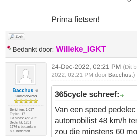
Prima fietsen!
Zoek
Willeke_IGKT
Bedankt door:
24-Dec-2022, 02:21 PM
(Dit 
2022, 02:21 PM door
Bacchus
.)
Bacchus
365cycle schreef:
Kilometervreter
Van een speed pedelec
Berichten: 1.037
Topics: 17
automobilist 48 km/h ten
Lid sinds: Apr 2021
Bedankt: 1251
1776 x bedankt in
zou die minstens 60 mo
890 berichten