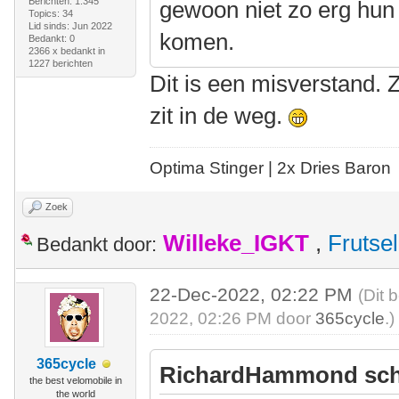
Berichten: 1.345
gewoon niet zo erg hun 
Topics: 34
Lid sinds: Jun 2022
komen.
Bedankt: 0
2366 x bedankt in
1227 berichten
Dit is een misverstand. 
zit in de weg.
Optima Stinger |
2x Dries Baron
Zoek
Willeke_IGKT
,
Frutsel
Bedankt door:
22-Dec-2022, 02:22 PM
(Dit 
2022, 02:26 PM door
365cycle
.)
365cycle
RichardHammond sch
the best velomobile in
the world