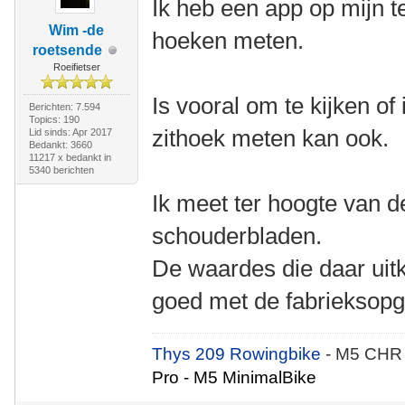
Ik heb een app op mijn t
Wim -de
hoeken meten.
roetsende
Roeifietser
Is vooral om te kijken of
Berichten: 7.594
Topics: 190
zithoek meten kan ook.
Lid sinds: Apr 2017
Bedankt: 3660
11217 x bedankt in
5340 berichten
Ik meet ter hoogte van d
schouderbladen.
De waardes die daar uit
goed met de fabrieksopg
Thys 209 Rowingbike
- M5 CHR
Pro - M5 MinimalBike