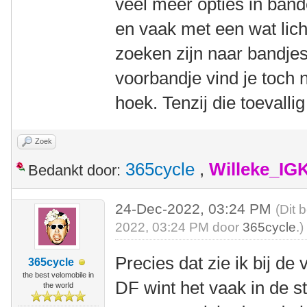
veel meer opties in bande
en vaak met een wat lich
zoeken zijn naar bandjes
voorbandje vind je toch n
hoek. Tenzij die toevalli
Zoek
365cycle
,
Willeke_IG
Bedankt door:
24-Dec-2022, 03:24 PM
(Dit 
2022, 03:24 PM door
365cycle
.)
Precies dat zie ik bij d
365cycle
the best velomobile in
DF wint het vaak in de 
the world