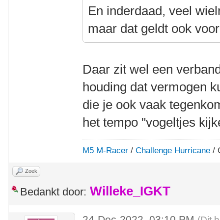
En inderdaad, veel wielr
maar dat geldt ook voor
Daar zit wel een verband
houding dat vermogen k
die je ook vaak tegenkom
het tempo "vogeltjes kij
M5 M-Racer
/
Challenge Hurricane
/ 
Zoek
Willeke_IGKT
Bedankt door:
24-Dec-2022, 03:10 PM
(Dit 