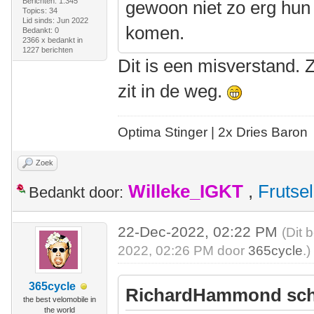
Berichten: 1.345
gewoon niet zo erg hun 
Topics: 34
Lid sinds: Jun 2022
komen.
Bedankt: 0
2366 x bedankt in
1227 berichten
Dit is een misverstand. 
zit in de weg.
Optima Stinger |
2x Dries Baron
Zoek
Willeke_IGKT
,
Frutsel
Bedankt door:
22-Dec-2022, 02:22 PM
(Dit 
2022, 02:26 PM door
365cycle
.)
365cycle
RichardHammond sch
the best velomobile in
the world