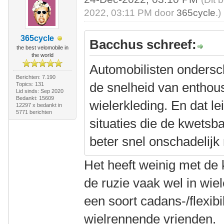
2022, 03:11 PM door
365cycle
.)
365cycle
Bacchus schreef:
the best velomobile in
the world
Automobilisten ondersc
Berichten: 7.190
de snelheid van enthous
Topics: 131
Lid sinds: Sep 2020
Bedankt: 15609
wielerkleding. En dat le
12297 x bedankt in
5771 berichten
situaties die de kwets
beter snel onschadelijk
Het heeft weinig met de 
de ruzie vaak wel in wiel
een soort cadans-/flexibil
wielrennende vrienden.