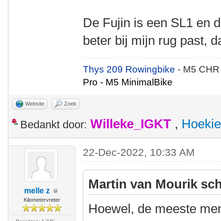
De Fujin is een SL1 en di
beter bij mijn rug past, 
Thys 209 Rowingbike
- M5 CHR
Pro - M5 MinimalBike
Website
Zoek
Willeke_IGKT
,
Hoekie
Bedankt door:
22-Dec-2022, 10:33 AM
Martin van Mourik sch
melle z
Kilometervreter
Hoewel, de meeste mens