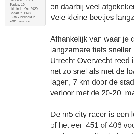
Berichten: 2.649
en daarbij veel afgekeke
Topics: 16
Lid sinds: Oct 2020
Bedankt: 1438
Vele kleine beetjes lang
5238 x bedankt in
2491 berichten
Afhankelijk van waar je d
langzamere fiets sneller
Utrecht Overvecht reed 
net zo snel als met de l
jagen, 7 km door de stad
verloor met de 20-20, ma
De m5 city racer is een 
of het een 451 of 406 voo