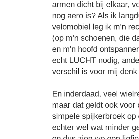
armen dicht bij elkaar, 
nog aero is? Als ik langd
velomobiel leg ik m'n re
(op m'n schoenen, die da
en m'n hoofd ontspannen
echt LUCHT nodig, ande
verschil is voor mij denk
En inderdaad, veel wielre
maar dat geldt ook voor 
simpele spijkerbroek op 
echter wel wat minder geb
en dus zien we een ligfie