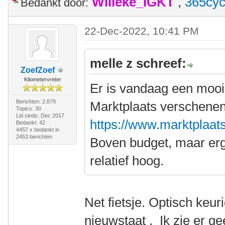
Willeke_IGKT
,
365cyc
Bedankt door:
22-Dec-2022, 10:41 PM
melle z schreef:
ZoefZoef
Kilometervreter
Er is vandaag een mooi
Berichten: 2.879
Marktplaats verschenen
Topics: 30
Lid sinds: Dec 2017
https://www.marktplaats.
Bedankt: 42
4457 x bedankt in
2453 berichten
Boven budget, maar erg 
relatief hoog.
Net fietsje. Optisch keu
nieuwstaat . Ik zie er gee