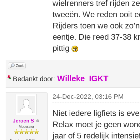
wielrenners tref rijden z
tweeën. We reden ooit ee
Rijders toen we ook zo’
eentje. Die reed 37-38 k
pittig
Zoek
Willeke_IGKT
Bedankt door:
24-Dec-2022, 03:16 PM
Niet iedere ligfiets is e
Jeroen S
Relax moet je geen won
Moderator
jaar of 5 redelijk intensi