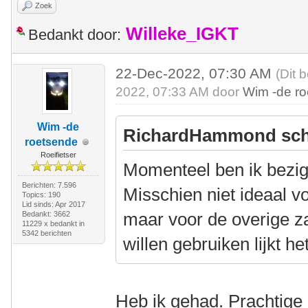
Zoek
Willeke_IGKT
Bedankt door:
22-Dec-2022, 07:30 AM
(Dit 
2022, 07:33 AM door
Wim -de r
Wim -de
RichardHammond sch
roetsende
Roeifietser
Momenteel ben ik bezig
Berichten: 7.596
Misschien niet ideaal vo
Topics: 190
Lid sinds: Apr 2017
maar voor de overige z
Bedankt: 3662
11229 x bedankt in
5342 berichten
willen gebruiken lijkt h
Heb ik gehad. Prachtige e