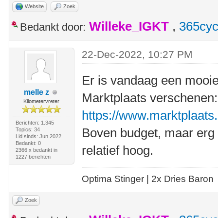
Website
Zoek
Willeke_IGKT
,
365cyc
Bedankt door:
22-Dec-2022, 10:27 PM
Er is vandaag een mooi
melle z
Marktplaats verschenen:
Kilometervreter
https://www.marktplaats.n
Berichten: 1.345
Boven budget, maar erg c
Topics: 34
Lid sinds: Jun 2022
Bedankt: 0
relatief hoog.
2366 x bedankt in
1227 berichten
Optima Stinger |
2x Dries Baron
Zoek