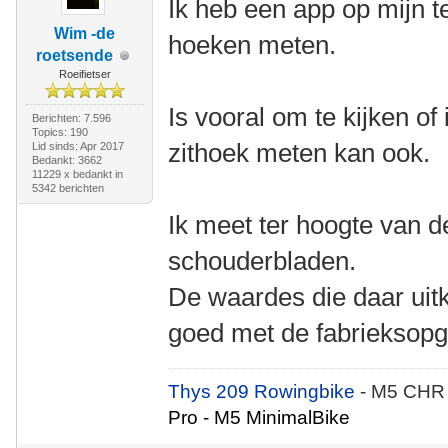
Ik heb een app op mijn t
Wim -de
hoeken meten.
roetsende
Roeifietser
Is vooral om te kijken of
Berichten: 7.596
Topics: 190
zithoek meten kan ook.
Lid sinds: Apr 2017
Bedankt: 3662
11229 x bedankt in
5342 berichten
Ik meet ter hoogte van d
schouderbladen.
De waardes die daar uit
goed met de fabrieksopg
Thys 209 Rowingbike
- M5 CHR
Pro - M5 MinimalBike