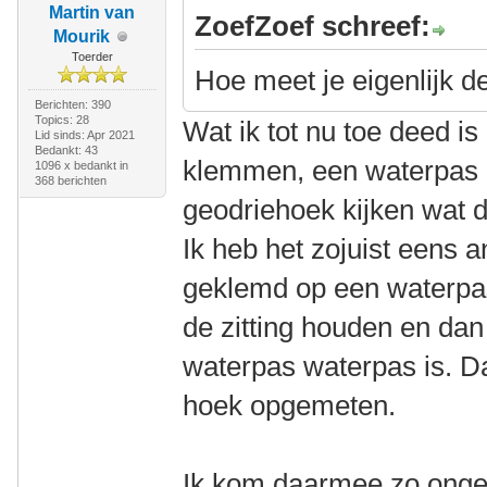
Martin van
ZoefZoef schreef:
Mourik
Toerder
Hoe meet je eigenlijk d
Berichten: 390
Topics: 28
Wat ik tot nu toe deed is 
Lid sinds: Apr 2021
Bedankt: 43
klemmen, een waterpas 
1096 x bedankt in
368 berichten
geodriehoek kijken wat 
Ik heb het zojuist eens 
geklemd op een waterpas,
de zitting houden en dan 
waterpas waterpas is. D
hoek opgemeten.
Ik kom daarmee zo ong