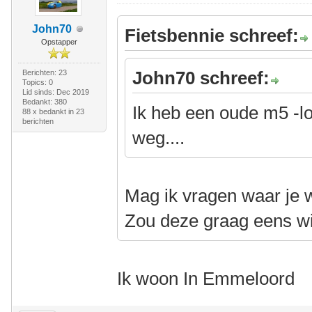
John70
Fietsbennie schreef:
Opstapper
John70 schreef:
Berichten: 23
Topics: 0
Lid sinds: Dec 2019
Bedankt: 380
Ik heb een oude m5 -l
88 x bedankt in 23
berichten
weg....
Mag ik vragen waar je 
Zou deze graag eens wi
Ik woon In Emmeloord