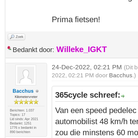
Prima fietsen!
Zoek
Willeke_IGKT
Bedankt door:
24-Dec-2022, 02:21 PM
(Dit 
2022, 02:21 PM door
Bacchus
.)
Bacchus
365cycle schreef:
Kilometervreter
Van een speed pedelec
Berichten: 1.037
Topics: 17
automobilist 48 km/h ten
Lid sinds: Apr 2021
Bedankt: 1251
1776 x bedankt in
zou die minstens 60 mo
890 berichten