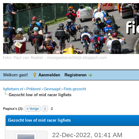
Welkom gast!
Aanmelden
Registreren
ligfietsers.nl
›
Prikbord
›
Gevraagd
›
Fiets gezocht
Gezocht low of mid racer ligfiets
elde waardering is 0
Pagina's (2):
« Vorige
1
2
Gezocht low of mid racer ligfiets
22-Dec-2022, 01:41 AM