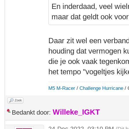
En inderdaad, veel wielr
maar dat geldt ook voor
Daar zit wel een verband
houding dat vermogen k
die je ook vaak tegenkom
het tempo "vogeltjes kij
M5 M-Racer
/
Challenge Hurricane
/ 
Zoek
Willeke_IGKT
Bedankt door:
24-Dec-2022, 03:10 PM
(Dit 