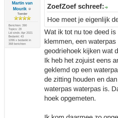
Martin van
ZoefZoef schreef:
Mourik
Toerder
Hoe meet je eigenlijk d
Berichten: 390
Topics: 28
Wat ik tot nu toe deed is 
Lid sinds: Apr 2021
Bedankt: 43
klemmen, een waterpas 
1096 x bedankt in
368 berichten
geodriehoek kijken wat 
Ik heb het zojuist eens 
geklemd op een waterpas,
de zitting houden en dan 
waterpas waterpas is. D
hoek opgemeten.
Ik kom daarmee zo ong