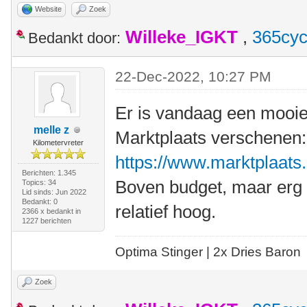
Website
Zoek
Willeke_IGKT
,
365cyc
Bedankt door:
22-Dec-2022, 10:27 PM
Er is vandaag een mooi
melle z
Marktplaats verschenen:
Kilometervreter
https://www.marktplaats.n
Berichten: 1.345
Boven budget, maar erg c
Topics: 34
Lid sinds: Jun 2022
Bedankt: 0
relatief hoog.
2366 x bedankt in
1227 berichten
Optima Stinger |
2x Dries Baron
Zoek