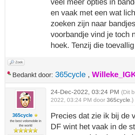
veel meer opties in bande
en vaak met een wat lich
zoeken zijn naar bandjes
voorbandje vind je toch n
hoek. Tenzij die toevalli
Zoek
365cycle
,
Willeke_IG
Bedankt door:
24-Dec-2022, 03:24 PM
(Dit 
2022, 03:24 PM door
365cycle
.)
Precies dat zie ik bij d
365cycle
the best velomobile in
DF wint het vaak in de 
the world