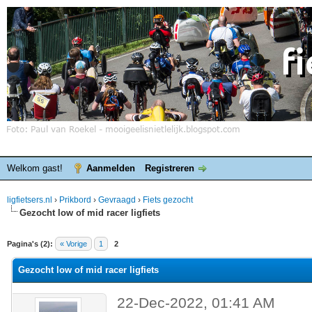
Welkom gast!
Aanmelden
Registreren
ligfietsers.nl
›
Prikbord
›
Gevraagd
›
Fiets gezocht
Gezocht low of mid racer ligfiets
elde waardering is 0
Pagina's (2):
« Vorige
1
2
Gezocht low of mid racer ligfiets
22-Dec-2022, 01:41 AM