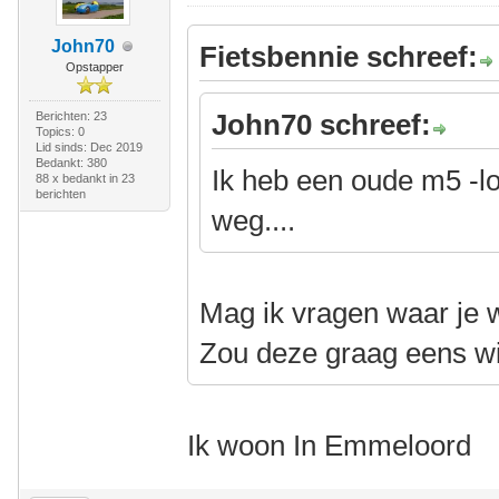
John70
Fietsbennie schreef:
Opstapper
John70 schreef:
Berichten: 23
Topics: 0
Lid sinds: Dec 2019
Bedankt: 380
Ik heb een oude m5 -l
88 x bedankt in 23
berichten
weg....
Mag ik vragen waar je 
Zou deze graag eens wi
Ik woon In Emmeloord