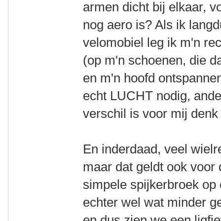
armen dicht bij elkaar, 
nog aero is? Als ik langd
velomobiel leg ik m'n re
(op m'n schoenen, die da
en m'n hoofd ontspannen
echt LUCHT nodig, ande
verschil is voor mij denk
En inderdaad, veel wielre
maar dat geldt ook voor 
simpele spijkerbroek op 
echter wel wat minder geb
en dus zien we een ligfie