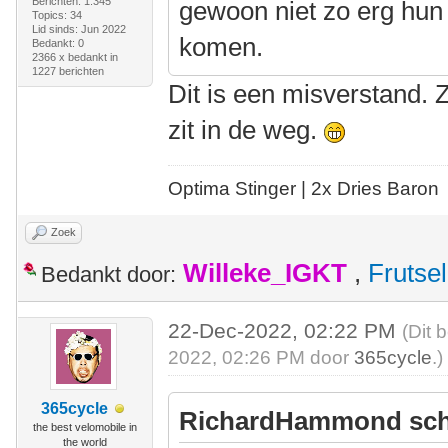
Berichten: 1.345
gewoon niet zo erg hun 
Topics: 34
Lid sinds: Jun 2022
komen.
Bedankt: 0
2366 x bedankt in
1227 berichten
Dit is een misverstand. 
zit in de weg.
Optima Stinger |
2x Dries Baron
Zoek
Willeke_IGKT
,
Frutsel
Bedankt door:
22-Dec-2022, 02:22 PM
(Dit 
2022, 02:26 PM door
365cycle
.)
365cycle
RichardHammond sch
the best velomobile in
the world