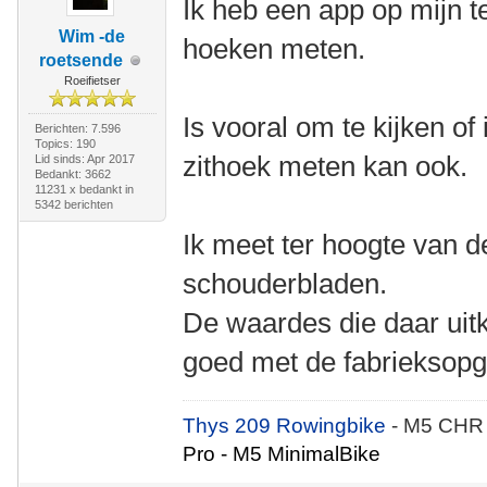
Ik heb een app op mijn t
Wim -de
hoeken meten.
roetsende
Roeifietser
Is vooral om te kijken of
Berichten: 7.596
Topics: 190
zithoek meten kan ook.
Lid sinds: Apr 2017
Bedankt: 3662
11231 x bedankt in
5342 berichten
Ik meet ter hoogte van d
schouderbladen.
De waardes die daar uit
goed met de fabrieksopg
Thys 209 Rowingbike
- M5 CHR
Pro - M5 MinimalBike