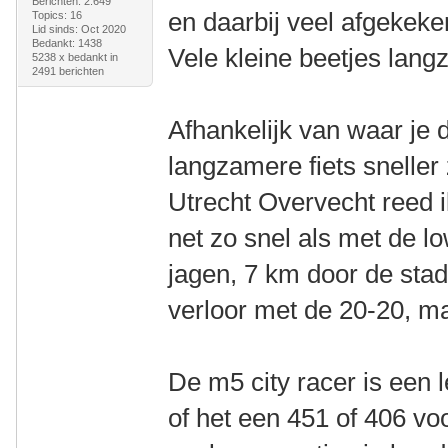
Berichten: 2.649
en daarbij veel afgekeke
Topics: 16
Lid sinds: Oct 2020
Bedankt: 1438
Vele kleine beetjes lang
5238 x bedankt in
2491 berichten
Afhankelijk van waar je d
langzamere fiets sneller
Utrecht Overvecht reed 
net zo snel als met de l
jagen, 7 km door de stad
verloor met de 20-20, ma
De m5 city racer is een 
of het een 451 of 406 voo