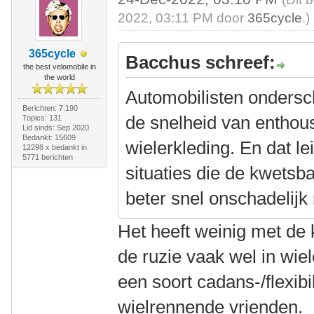
2022, 03:11 PM door
365cycle
.)
365cycle
Bacchus schreef:
the best velomobile in
the world
Automobilisten ondersc
Berichten: 7.190
de snelheid van enthous
Topics: 131
Lid sinds: Sep 2020
Bedankt: 15609
wielerkleding. En dat le
12298 x bedankt in
5771 berichten
situaties die de kwets
beter snel onschadelijk
Het heeft weinig met de 
de ruzie vaak wel in wiel
een soort cadans-/flexibil
wielrennende vrienden.