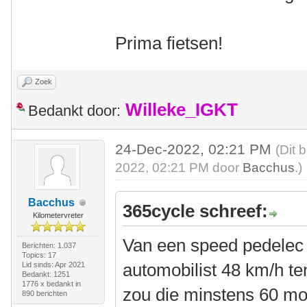
Prima fietsen!
Zoek
Willeke_IGKT
Bedankt door:
24-Dec-2022, 02:21 PM
(Dit 
2022, 02:21 PM door
Bacchus
.)
Bacchus
365cycle schreef:
Kilometervreter
Van een speed pedelec
Berichten: 1.037
Topics: 17
automobilist 48 km/h ten
Lid sinds: Apr 2021
Bedankt: 1251
1776 x bedankt in
zou die minstens 60 mo
890 berichten