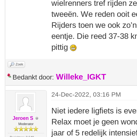
wielrenners tref rijden z
tweeën. We reden ooit ee
Rijders toen we ook zo’
eentje. Die reed 37-38 k
pittig
Zoek
Willeke_IGKT
Bedankt door:
24-Dec-2022, 03:16 PM
Niet iedere ligfiets is e
Jeroen S
Relax moet je geen won
Moderator
jaar of 5 redelijk intensi