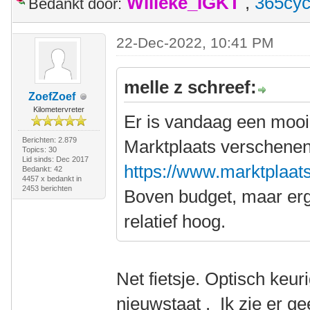
Willeke_IGKT
,
365cyc
Bedankt door:
22-Dec-2022, 10:41 PM
melle z schreef:
ZoefZoef
Kilometervreter
Er is vandaag een mooi
Berichten: 2.879
Marktplaats verschenen
Topics: 30
Lid sinds: Dec 2017
https://www.marktplaats.
Bedankt: 42
4457 x bedankt in
2453 berichten
Boven budget, maar erg 
relatief hoog.
Net fietsje. Optisch keu
nieuwstaat . Ik zie er gee