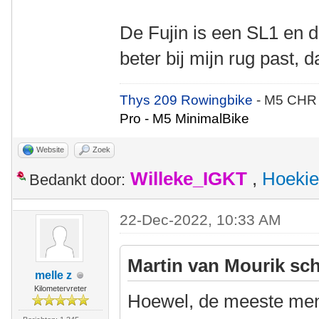
De Fujin is een SL1 en di
beter bij mijn rug past, 
Thys 209 Rowingbike
- M5 CHR
Pro - M5 MinimalBike
Website
Zoek
Willeke_IGKT
,
Hoekie
Bedankt door:
22-Dec-2022, 10:33 AM
Martin van Mourik sch
melle z
Kilometervreter
Hoewel, de meeste mens