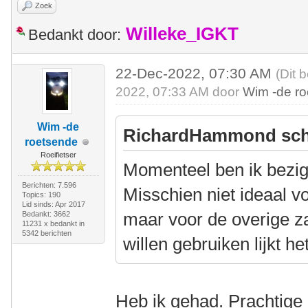
Zoek
Willeke_IGKT
Bedankt door:
22-Dec-2022, 07:30 AM
(Dit 
2022, 07:33 AM door
Wim -de r
Wim -de
RichardHammond sch
roetsende
Roeifietser
Momenteel ben ik bezig
Berichten: 7.596
Misschien niet ideaal vo
Topics: 190
Lid sinds: Apr 2017
maar voor de overige z
Bedankt: 3662
11231 x bedankt in
5342 berichten
willen gebruiken lijkt h
Heb ik gehad. Prachtige e