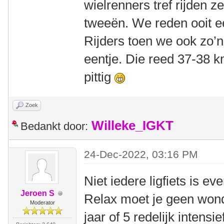
wielrenners tref rijden z
tweeën. We reden ooit ee
Rijders toen we ook zo’
eentje. Die reed 37-38 k
pittig
Zoek
Willeke_IGKT
Bedankt door:
24-Dec-2022, 03:16 PM
Niet iedere ligfiets is e
Jeroen S
Relax moet je geen won
Moderator
jaar of 5 redelijk intensi