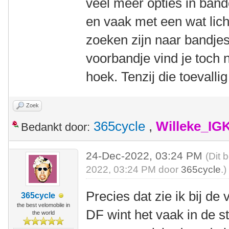
veel meer opties in bande
en vaak met een wat lich
zoeken zijn naar bandjes
voorbandje vind je toch n
hoek. Tenzij die toevalli
Zoek
365cycle
,
Willeke_IG
Bedankt door:
24-Dec-2022, 03:24 PM
(Dit 
2022, 03:24 PM door
365cycle
.)
Precies dat zie ik bij d
365cycle
the best velomobile in
DF wint het vaak in de 
the world