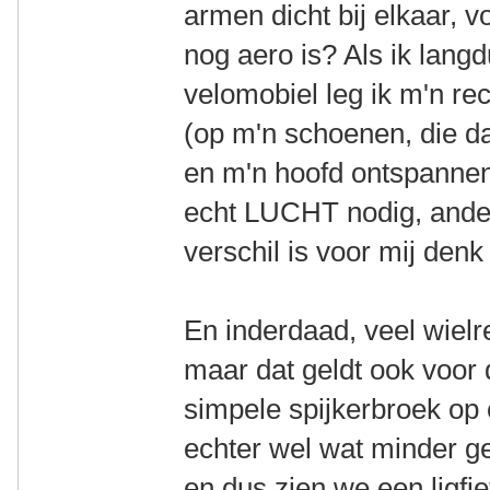
armen dicht bij elkaar, 
nog aero is? Als ik langd
velomobiel leg ik m'n re
(op m'n schoenen, die da
en m'n hoofd ontspannen
echt LUCHT nodig, ande
verschil is voor mij denk
En inderdaad, veel wielre
maar dat geldt ook voor 
simpele spijkerbroek op 
echter wel wat minder geb
en dus zien we een ligfie