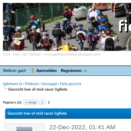
Welkom gast!
Aanmelden
Registreren
ligfietsers.nl
›
Prikbord
›
Gevraagd
›
Fiets gezocht
Gezocht low of mid racer ligfiets
elde waardering is 0
Pagina's (2):
« Vorige
1
2
Gezocht low of mid racer ligfiets
22-Dec-2022, 01:41 AM