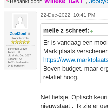
Willeke_IGKT
,
365cyc
Bedankt door:
22-Dec-2022, 10:41 PM
melle z schreef:
ZoefZoef
Kilometervreter
Er is vandaag een mooi
Berichten: 2.879
Marktplaats verschenen
Topics: 30
Lid sinds: Dec 2017
https://www.marktplaats.
Bedankt: 42
4457 x bedankt in
2453 berichten
Boven budget, maar erg 
relatief hoog.
Net fietsje. Optisch keu
nieuwstaat . Ik zie er gee