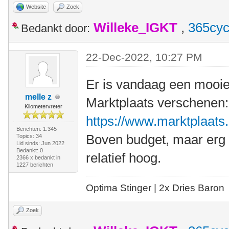
Website
Zoek
Willeke_IGKT
,
365cyc
Bedankt door:
22-Dec-2022, 10:27 PM
Er is vandaag een mooi
melle z
Marktplaats verschenen:
Kilometervreter
https://www.marktplaats.n
Berichten: 1.345
Boven budget, maar erg c
Topics: 34
Lid sinds: Jun 2022
Bedankt: 0
relatief hoog.
2366 x bedankt in
1227 berichten
Optima Stinger |
2x Dries Baron
Zoek