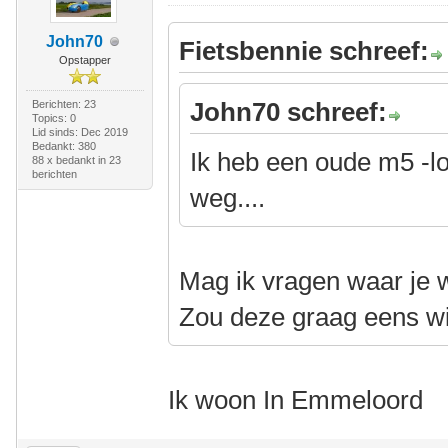
John70
Fietsbennie schreef:
Opstapper
John70 schreef:
Berichten: 23
Topics: 0
Lid sinds: Dec 2019
Bedankt: 380
Ik heb een oude m5 -l
88 x bedankt in 23
berichten
weg....
Mag ik vragen waar je 
Zou deze graag eens wi
Ik woon In Emmeloord