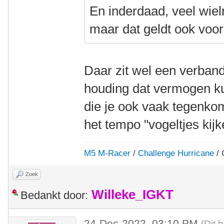
En inderdaad, veel wielr
maar dat geldt ook voor
Daar zit wel een verband
houding dat vermogen k
die je ook vaak tegenkom
het tempo "vogeltjes kij
M5 M-Racer
/
Challenge Hurricane
/ 
Zoek
Willeke_IGKT
Bedankt door:
24-Dec-2022, 03:10 PM
(Dit 