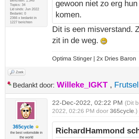
Berichten: 1.345
gewoon niet zo erg hun 
Topics: 34
Lid sinds: Jun 2022
komen.
Bedankt: 0
2366 x bedankt in
1227 berichten
Dit is een misverstand. 
zit in de weg.
Optima Stinger |
2x Dries Baron
Zoek
Willeke_IGKT
,
Frutsel
Bedankt door:
22-Dec-2022, 02:22 PM
(Dit 
2022, 02:26 PM door
365cycle
.)
365cycle
RichardHammond sch
the best velomobile in
the world