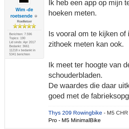
Ik heb een app op mijn t
Wim -de
hoeken meten.
roetsende
Roeifietser
Is vooral om te kijken of
Berichten: 7.596
Topics: 190
zithoek meten kan ook.
Lid sinds: Apr 2017
Bedankt: 3661
11218 x bedankt in
5341 berichten
Ik meet ter hoogte van d
schouderbladen.
De waardes die daar uit
goed met de fabrieksopg
Thys 209 Rowingbike
- M5 CHR
Pro - M5 MinimalBike