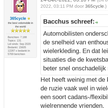
2022, 03:11 PM door
365cycle
.)
365cycle
Bacchus schreef:
the best velomobile in
the world
Automobilisten ondersc
Berichten: 7.188
de snelheid van enthous
Topics: 131
Lid sinds: Sep 2020
Bedankt: 15605
wielerkleding. En dat le
12287 x bedankt in
5769 berichten
situaties die de kwets
beter snel onschadelijk
Het heeft weinig met de 
de ruzie vaak wel in wiel
een soort cadans-/flexibil
wielrennende vrienden.