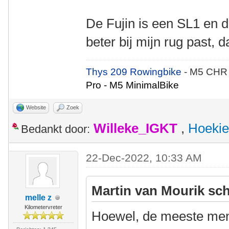
De Fujin is een SL1 en di
beter bij mijn rug past, 
Thys 209 Rowingbike
- M5 CHR
Pro - M5 MinimalBike
Website
Zoek
Willeke_IGKT
,
Hoekie
Bedankt door:
22-Dec-2022, 10:33 AM
Martin van Mourik sch
melle z
Kilometervreter
Hoewel, de meeste mens