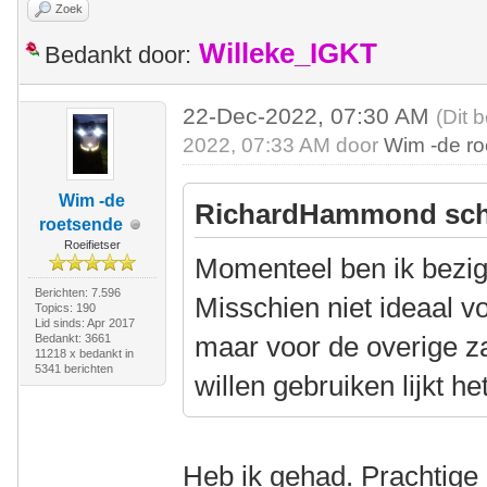
Zoek
Willeke_IGKT
Bedankt door:
22-Dec-2022, 07:30 AM
(Dit 
2022, 07:33 AM door
Wim -de r
Wim -de
RichardHammond sch
roetsende
Roeifietser
Momenteel ben ik bezig
Berichten: 7.596
Misschien niet ideaal vo
Topics: 190
Lid sinds: Apr 2017
maar voor de overige z
Bedankt: 3661
11218 x bedankt in
5341 berichten
willen gebruiken lijkt h
Heb ik gehad. Prachtige e