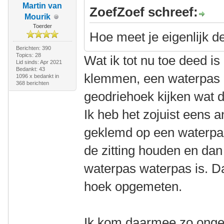
Martin van
ZoefZoef schreef:
Mourik
Toerder
Hoe meet je eigenlijk d
Berichten: 390
Topics: 28
Wat ik tot nu toe deed is 
Lid sinds: Apr 2021
Bedankt: 43
klemmen, een waterpas 
1096 x bedankt in
368 berichten
geodriehoek kijken wat 
Ik heb het zojuist eens 
geklemd op een waterpas,
de zitting houden en dan 
waterpas waterpas is. D
hoek opgemeten.
Ik kom daarmee zo ong