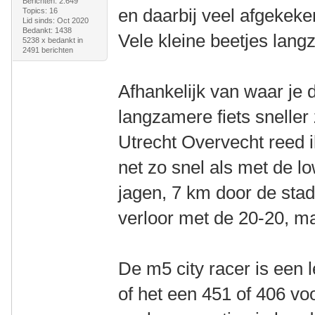
Berichten: 2.649
en daarbij veel afgekeke
Topics: 16
Lid sinds: Oct 2020
Bedankt: 1438
Vele kleine beetjes lang
5238 x bedankt in
2491 berichten
Afhankelijk van waar je d
langzamere fiets sneller
Utrecht Overvecht reed 
net zo snel als met de l
jagen, 7 km door de stad
verloor met de 20-20, ma
De m5 city racer is een 
of het een 451 of 406 voo