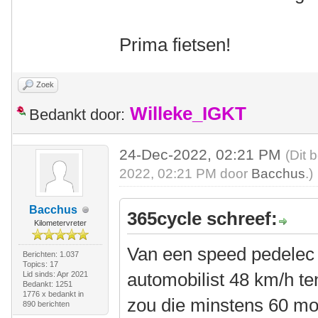
Prima fietsen!
Zoek
Willeke_IGKT
Bedankt door:
24-Dec-2022, 02:21 PM
(Dit 
2022, 02:21 PM door
Bacchus
.)
Bacchus
365cycle schreef:
Kilometervreter
Van een speed pedelec
Berichten: 1.037
Topics: 17
automobilist 48 km/h ten
Lid sinds: Apr 2021
Bedankt: 1251
1776 x bedankt in
zou die minstens 60 mo
890 berichten