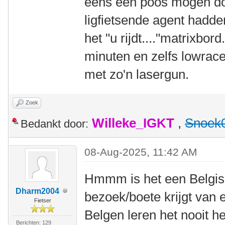
eens een poos mogen do
ligfietsende agent hadde
het "u rijdt...."matrixbo
minuten en zelfs lowrac
met zo'n lasergun.
Zoek
Willeke_IGKT
,
Snoek
Bedankt door:
08-Aug-2025, 11:42 AM
Hmmm is het een Belgis
Dharm2004
bezoek/boete krijgt van 
Fietser
Belgen leren het nooit he
Berichten: 129