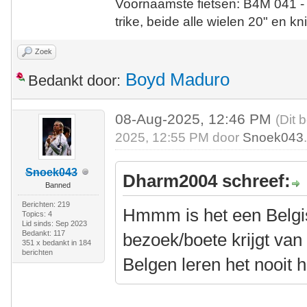
Voornaamste fietsen: B4M 041 -
trike, beide alle wielen 20" en kn
Zoek
Boyd Maduro
Bedankt door:
08-Aug-2025, 12:46 PM
(Dit 
2025, 12:55 PM door
Snoek043
Snoek043
Dharm2004 schreef:
Banned
Berichten: 219
Hmmm is het een Belgi
Topics: 4
Lid sinds: Sep 2023
Bedankt: 117
bezoek/boete krijgt van
351 x bedankt in 184
berichten
Belgen leren het nooit h