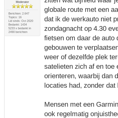
Moderator
globale route met een aa
Berichten: 2.647
dat ik de werkauto niet p
Topics: 16
Lid sinds: Oct 2020
Bedankt: 1434
zondagnacht op 4.30 ev
5233 x bedankt in
2490 berichten
fietsen om daar de auto
gebouwen te verplaatsen
weer of dezelfde plek te
satelieten zich af en to
orienteren, waarbij dan 
locaties had, zonder dat
Mensen met een Garmin o
ook regelmatig onjuisth