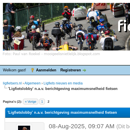
Welkom gast!
Aanmelden
Registreren
ligfietsers.nl
›
Algemeen
›
Ligfiets nieuws en media
'Ligfietslobby' n.a.v. berichtgeving maximumsnelheid fietsen
elde waardering is 0
Pagina's (2):
« Vorige
1
2
'Ligfietslobby' n.a.v. berichtgeving maximumsnelheid fietsen
08-Aug-2025, 09:07 AM
(Dit 