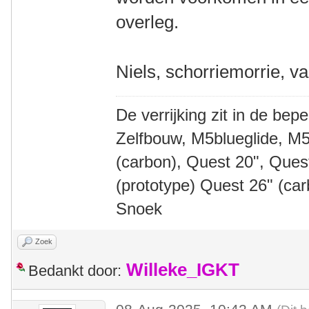
overleg.
Niels, schorriemorrie, v
De verrijking zit in de bep
Zelfbouw, M5blueglide, M5
(carbon), Quest 20", Que
(prototype) Quest 26" (ca
Snoek
Zoek
Willeke_IGKT
Bedankt door: