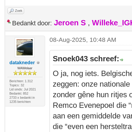
Zoek
Jeroen S
,
Willeke_I
Bedankt door:
08-Aug-2025, 10:48 AM
Snoek043 schreef:
datakneder
WAWelaar
O ja, nog iets. Belgisch
Berichten: 1.312
zeggen: onze nationale 
Topics: 32
Lid sinds: Jul 2021
zonder gêne hun ritjes 
Bedankt: 852
2733 x bedankt in
1235 berichten
Remco Evenepoel die “ru
aan een gemiddelde va
die “even een hersteltra