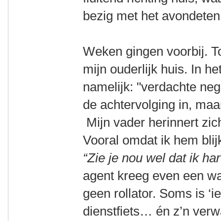
bezig met het avondeten
Weken gingen voorbij. To
mijn ouderlijk huis. In h
namelijk: "verdachte neg
de achtervolging in, maa
Mijn vader herinnert zic
Vooral omdat ik hem blijk
“Zie je nou wel dat ik h
agent kreeg even een wak
geen rollator. Soms is ‘
dienstfiets… én z’n verw