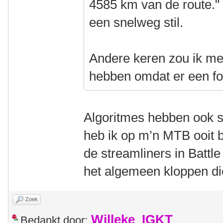
4585 km van de route." 
een snelweg stil.
Andere keren zou ik m
hebben omdat er een fou
Algoritmes hebben ook 
heb ik op m’n MTB ooit b
de streamliners in Batt
het algemeen kloppen di
Zoek
Willeke_IGKT
Bedankt door: