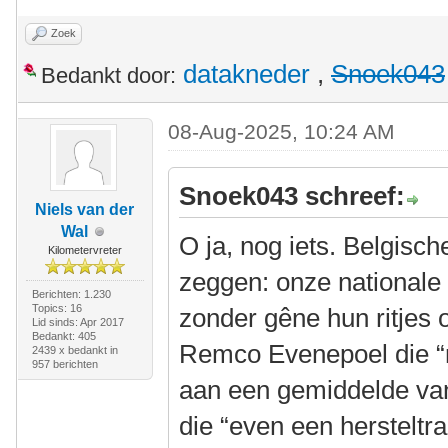
Zoek
datakneder
,
Snoek043
Bedankt door:
08-Aug-2025, 10:24 AM
Snoek043 schreef:
Niels van der
Wal
O ja, nog iets. Belgisch
Kilometervreter
zeggen: onze nationale 
Berichten: 1.230
Topics: 16
zonder gêne hun ritjes 
Lid sinds: Apr 2017
Bedankt: 405
Remco Evenepoel die “ru
2439 x bedankt in
957 berichten
aan een gemiddelde va
die “even een hersteltra