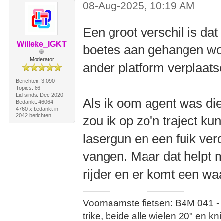
08-Aug-2025, 10:19 AM
Een groot verschil is dat 
Willeke_IGKT
boetes aan gehangen wo
Moderator
ander platform verplaats
Berichten: 3.090
Topics: 86
Lid sinds: Dec 2020
Als ik oom agent was die
Bedankt: 46064
4760 x bedankt in
2042 berichten
zou ik op zo'n traject k
lasergun en een fuik ver
vangen. Maar dat helpt 
rijder en er komt een wa
Voornaamste fietsen: B4M 041 -
trike, beide alle wielen 20" en kn