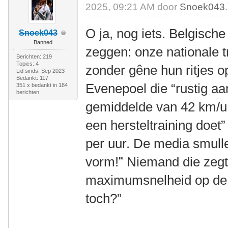
2025, 09:21 AM door
Snoek043
.
O ja, nog iets. Belgische
Snoek043
Banned
zeggen: onze nationale t
Berichten: 219
Topics: 4
zonder gêne hun ritjes 
Lid sinds: Sep 2023
Bedankt: 117
Evenepoel die “rustig aan
351 x bedankt in 184
berichten
gemiddelde van 42 km/u.
een hersteltraining doe
per uur. De media smulle
vorm!” Niemand die zeg
maximumsnelheid op de 
toch?”