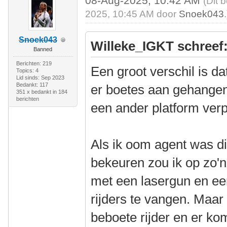
08-Aug-2025, 10:42 AM
(Dit 
2025, 10:45 AM door
Snoek043
.
Snoek043
Willeke_IGKT schreef
Banned
Berichten: 219
Een groot verschil is dat
Topics: 4
Lid sinds: Sep 2023
Bedankt: 117
er boetes aan gehangen
351 x bedankt in 184
berichten
een ander platform verp
Als ik oom agent was di
bekeuren zou ik op zo'n
met een lasergun en ee
rijders te vangen. Maar
beboete rijder en er k