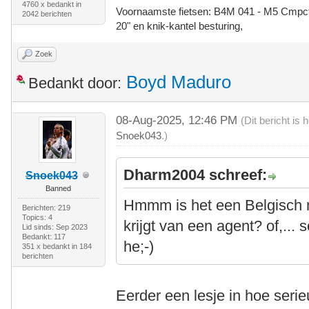
4760 x bedankt in
Voornaamste fietsen: B4M 041 - M5 Cmpct -
2042 berichten
20" en knik-kantel besturing,
Zoek
Boyd Maduro
Bedankt door:
08-Aug-2025, 12:46 PM
(Dit bericht is
Snoek043
.)
Dharm2004 schreef:
Snoek043
Banned
Hmmm is het een Belgisch 
Berichten: 219
Topics: 4
krijgt van een agent? of,...
Lid sinds: Sep 2023
Bedankt: 117
he;-)
351 x bedankt in 184
berichten
Eerder een lesje in hoe se