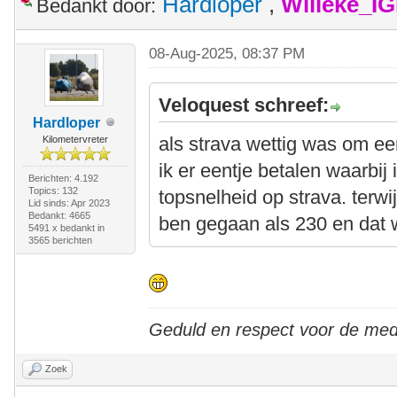
Hardloper
,
Willeke_I
Bedankt door:
08-Aug-2025, 08:37 PM
Veloquest schreef:
Hardloper
als strava wettig was om ee
Kilometervreter
ik er eentje betalen waarbij 
Berichten: 4.192
Topics: 132
topsnelheid op strava. terwij
Lid sinds: Apr 2023
Bedankt: 4665
ben gegaan als 230 en dat 
5491 x bedankt in
3565 berichten
Geduld en respect voor de me
Zoek