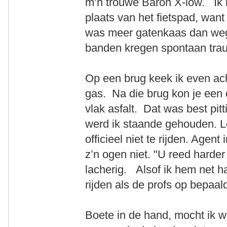
m’n trouwe Baron X-low. Ik b
plaats van het fietspad, want 
was meer gatenkaas dan wegd
banden kregen spontaan tra
Op een brug keek ik even ach
gas. Na die brug kon je een d
vlak asfalt. Dat was best pitt
werd ik staande gehouden. L
officieel niet te rijden. Agent
z’n ogen niet. "U reed harder
lacherig. Alsof ik hem net h
rijden als de profs op bepaal
Boete in de hand, mocht ik w