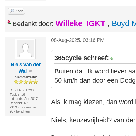
Zoek
Willeke_IGKT
,
Boyd 
Bedankt door:
08-Aug-2025, 03:16 PM
365cycle schreef:
Niels van der
Buiten dat. Ik word liever 
Wal
Kilometervreter
50 km/h dan door een Dod
Berichten: 1.230
Topics: 16
Lid sinds: Apr 2017
Als ik mag kiezen, dan word 
Bedankt: 405
2439 x bedankt in
957 berichten
Niels, keuzevrijheid? van de