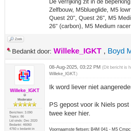
De verrijking zit in de beperking
Zelfbouw, M5blueglide, M5 lowr
Quest 20", Quest 26", M5 Medi
26" (carbon), M5 Medium racer
Zoek
Willeke_IGKT
,
Boyd 
Bedankt door:
08-Aug-2025, 03:22 PM
(Dit bericht is
Willeke_IGKT
.)
Ik word liever niet aangerede
Willeke_IGKT
Moderator
PS gepost voor ik Niels pos
twee keer hier.
Berichten: 3.090
Topics: 86
Lid sinds: Dec 2020
Bedankt: 46060
Voornaamste fietsen: B4M 041 - M5 Cmpct -
4760 x bedankt in