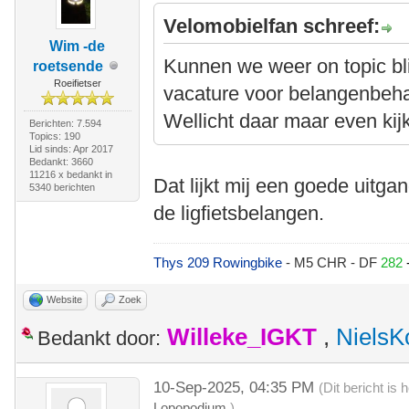
Velomobielfan schreef:
Wim -de
Kunnen we weer on topic bl
roetsende
Roeifietser
vacature voor belangenbehar
Wellicht daar maar even kijk
Berichten: 7.594
Topics: 190
Lid sinds: Apr 2017
Bedankt: 3660
11216 x bedankt in
Dat lijkt mij een goede uitg
5340 berichten
de ligfietsbelangen.
Thys 209 Rowingbike
- M5 CHR - DF
282
Website
Zoek
Willeke_IGKT
,
NielsK
Bedankt door:
10-Sep-2025, 04:35 PM
(Dit bericht is
Lopopodium
.)