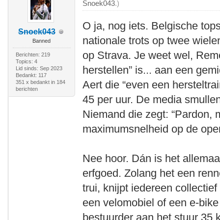
Snoek043
.)
O ja, nog iets. Belgische to
Snoek043
nationale trots op twee wiele
Banned
op Strava. Je weet wel, Remc
Berichten: 219
Topics: 4
herstellen” is... aan een ge
Lid sinds: Sep 2023
Bedankt: 117
Aert die “even een hersteltr
351 x bedankt in 184
berichten
45 per uur. De media smullen
Niemand die zegt: “Pardon,
maximumsnelheid op de open
Nee hoor. Dán is het allemaal
erfgoed. Zolang het een renne
trui, knijpt iedereen collecti
een velomobiel of een e-bike
bestuurder aan het stuur 35 k