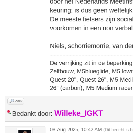
door het Nederlands Meetinsti
keuring; is dus geen wettelij
De meeste fietsers zijn soci
voorkomen in een non verbal
Niels, schorriemorrie, van de
De verrijking zit in de beperking
Zelfbouw, M5blueglide, M5 lowr
Quest 20", Quest 26", M5 Medi
26" (carbon), M5 Medium racer
Zoek
Willeke_IGKT
Bedankt door:
08-Aug-2025, 10:42 AM
(Dit bericht is