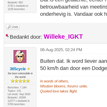
Bedankt: 852
betrouwbaarheid van meetins
2733 x bedankt in
1235 berichten
onderhevig is. Vandaar ook h
Zoek
Willeke_IGKT
Bedankt door:
08-Aug-2025, 02:24 PM
Buiten dat. Ik word liever a
50 km/h dan door een Dodg
365cycle
the best velomobile in
the world
In words of others,
Wisdom blooms, forums unite,
Berichten: 7.184
Quoted love takes flight.
Topics: 131
Lid sinds: Sep 2020
Bedankt: 15599
12277 x bedankt in
5765 berichten