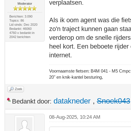
verplaatsen.
Moderator
Berichten: 3.090
Als ik oom agent was die fie
Topics: 86
Lid sinds: Dec 2020
zo'n traject kunnen gaan sta
Bedankt: 46060
4760 x bedankt in
verderop om de snelle rijder
2042 berichten
heel kort. Een beboete rijde
internet.
Voornaamste fietsen: B4M 041 - M5 Cmpct -
20" en knik-kantel besturing,
Zoek
datakneder
,
Snoek043
Bedankt door:
08-Aug-2025, 10:24 AM