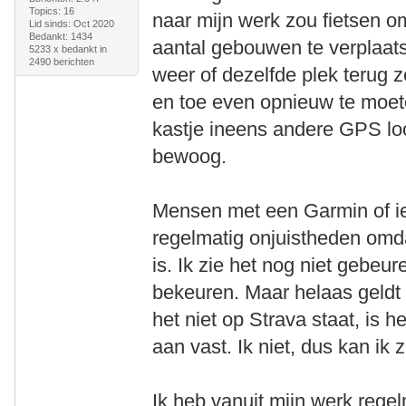
Topics: 16
naar mijn werk zou fietsen 
Lid sinds: Oct 2020
Bedankt: 1434
aantal gebouwen te verplaat
5233 x bedankt in
2490 berichten
weer of dezelfde plek terug z
en toe even opnieuw te moete
kastje ineens andere GPS loc
bewoog.
Mensen met een Garmin of iet
regelmatig onjuistheden omda
is. Ik zie het nog niet gebeu
bekeuren. Maar helaas geldt b
het niet op Strava staat, is h
aan vast. Ik niet, dus kan ik z
Ik heb vanuit mijn werk regelm