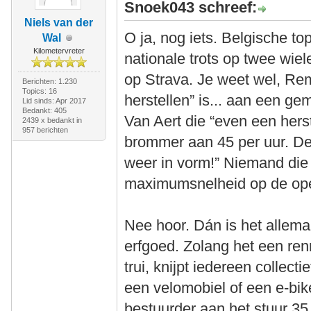
Snoek043 schreef:
Niels van der
O ja, nog iets. Belgische t
Wal
Kilometervreter
nationale trots op twee wie
op Strava. Je weet wel, Re
Berichten: 1.230
Topics: 16
herstellen” is... aan een g
Lid sinds: Apr 2017
Bedankt: 405
Van Aert die “even een herst
2439 x bedankt in
957 berichten
brommer aan 45 per uur. De
weer in vorm!” Niemand die
maximumsnelheid op de ope
Nee hoor. Dán is het allema
erfgoed. Zolang het een ren
trui, knijpt iedereen collect
een velomobiel of een e-bik
bestuurder aan het stuur 35