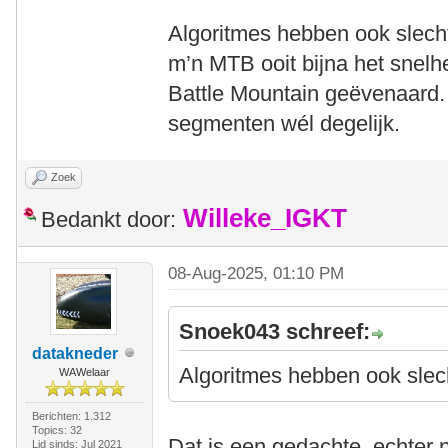
Algoritmes hebben ook slech
m’n MTB ooit bijna het snelh
Battle Mountain geëvenaard.
segmenten wél degelijk.
Zoek
Willeke_IGKT
Bedankt door:
08-Aug-2025, 01:10 PM
Snoek043 schreef:
datakneder
Algoritmes hebben ook sle
WAWelaar
Berichten: 1.312
Topics: 32
Dat is een gedachte, echter n
Lid sinds: Jul 2021