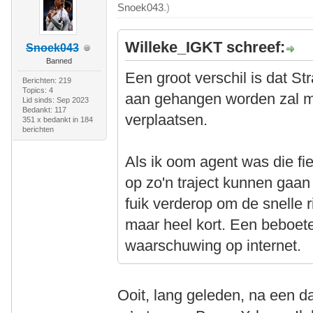
Snoek043
.)
Willeke_IGKT schreef:
Snoek043
Banned
Een groot verschil is dat Str
Berichten: 219
Topics: 4
aan gehangen worden zal me
Lid sinds: Sep 2023
Bedankt: 117
verplaatsen.
351 x bedankt in 184
berichten
Als ik oom agent was die fi
op zo'n traject kunnen gaa
fuik verderop om de snelle r
maar heel kort. Een beboete
waarschuwing op internet.
Ooit, lang geleden, na een d