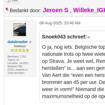
Zoek
Jeroen S
,
Willeke_I
Bedankt door:
08-Aug-2025, 10:48 AM
Snoek043 schreef:
datakneder
O ja, nog iets. Belgische t
WAWelaar
nationale trots op twee wie
Berichten: 1.312
op Strava. Je weet wel, Re
Topics: 32
Lid sinds: Jul 2021
Bedankt: 852
herstellen” is... aan een g
2733 x bedankt in
1235 berichten
Van Aert die “even een herst
brommer aan 45 per uur. De
weer in vorm!” Niemand die
maximumsnelheid op de ope