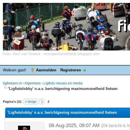
Welkom gast!
Aanmelden
Registreren
ligfietsers.nl
›
Algemeen
›
Ligfiets nieuws en media
'Ligfietslobby' n.a.v. berichtgeving maximumsnelheid fietsen
elde waardering is 0
Pagina's (2):
« Vorige
1
2
'Ligfietslobby' n.a.v. berichtgeving maximumsnelheid fietsen
08-Aug-2025, 09:07 AM
(Dit bericht is