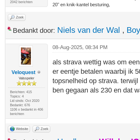
2042 berichten
20" en knik-kantel besturing,
Zoek
Niels van der Wal
,
Boy
Bedankt door:
08-Aug-2025, 08:34 PM
als strava wettig was om een 
er eentje betalen waarbij ik 5
Veloquest
Valsspeler
topsnelheid op strava. terwijl
ben gegaan als 230 en dat w
Berichten: 415
Topics: 4
Lid sinds: Oct 2020
Bedankt: 676
1106 x bedankt in 406
berichten
Website
Zoek