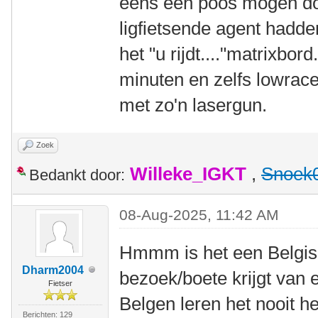
eens een poos mogen do
ligfietsende agent hadde
het "u rijdt...."matrixbo
minuten en zelfs lowrac
met zo'n lasergun.
Zoek
Willeke_IGKT
,
Snoek
Bedankt door:
08-Aug-2025, 11:42 AM
Hmmm is het een Belgis
Dharm2004
bezoek/boete krijgt van 
Fietser
Belgen leren het nooit he
Berichten: 129