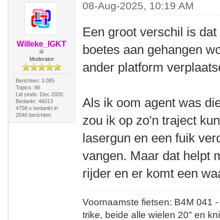
08-Aug-2025, 10:19 AM
Een groot verschil is dat 
Willeke_IGKT
boetes aan gehangen wo
Moderator
ander platform verplaats
Berichten: 3.085
Topics: 86
Lid sinds: Dec 2020
Als ik oom agent was die
Bedankt: 46013
4758 x bedankt in
2040 berichten
zou ik op zo'n traject k
lasergun en een fuik ver
vangen. Maar dat helpt 
rijder en er komt een wa
Voornaamste fietsen: B4M 041 -
trike, beide alle wielen 20" en kn