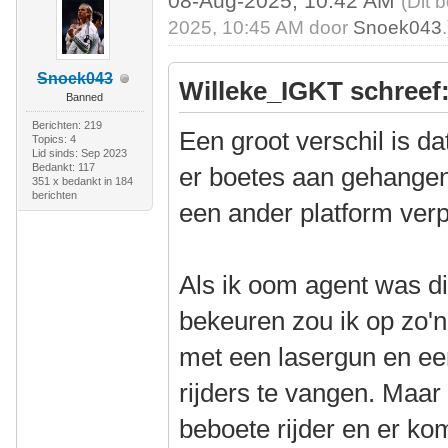
08-Aug-2025, 10:42 AM
(Dit 
2025, 10:45 AM door
Snoek043
.
Snoek043
Willeke_IGKT schreef
Banned
Berichten: 219
Een groot verschil is dat
Topics: 4
Lid sinds: Sep 2023
Bedankt: 117
er boetes aan gehangen
351 x bedankt in 184
berichten
een ander platform verp
Als ik oom agent was di
bekeuren zou ik op zo'n
met een lasergun en ee
rijders te vangen. Maar
beboete rijder en er k