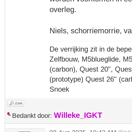
overleg.
Niels, schorriemorrie, v
De verrijking zit in de bep
Zelfbouw, M5blueglide, M5
(carbon), Quest 20", Que
(prototype) Quest 26" (ca
Snoek
Zoek
Willeke_IGKT
Bedankt door: