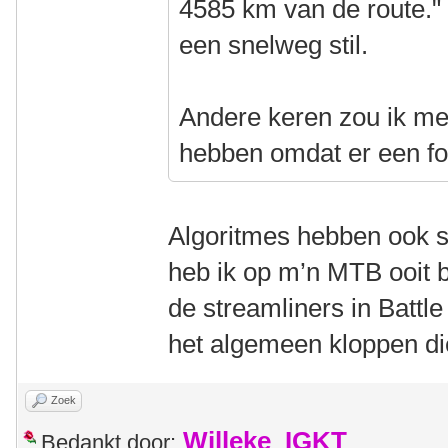
4585 km van de route." 
een snelweg stil.
Andere keren zou ik m
hebben omdat er een fou
Algoritmes hebben ook 
heb ik op m’n MTB ooit b
de streamliners in Batt
het algemeen kloppen di
Zoek
Willeke_IGKT
Bedankt door: