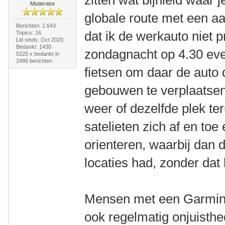
Moderator
globale route met een aa
Berichten: 2.643
dat ik de werkauto niet p
Topics: 16
Lid sinds: Oct 2020
Bedankt: 1430
zondagnacht op 4.30 ev
5225 x bedankt in
2486 berichten
fietsen om daar de auto
gebouwen te verplaatsen
weer of dezelfde plek te
satelieten zich af en to
orienteren, waarbij dan 
locaties had, zonder dat
Mensen met een Garmin o
ook regelmatig onjuisth