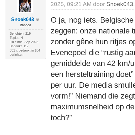
2025, 09:21 AM door
Snoek043
.
O ja, nog iets. Belgische
Snoek043
Banned
zeggen: onze nationale t
Berichten: 219
Topics: 4
zonder gêne hun ritjes 
Lid sinds: Sep 2023
Bedankt: 117
Evenepoel die “rustig aan
351 x bedankt in 184
berichten
gemiddelde van 42 km/u.
een hersteltraining doe
per uur. De media smulle
vorm!” Niemand die zeg
maximumsnelheid op de 
toch?”