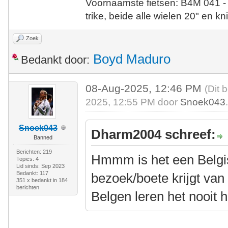
Voornaamste fietsen: B4M 041 -
trike, beide alle wielen 20" en kn
Zoek
Boyd Maduro
Bedankt door:
08-Aug-2025, 12:46 PM
(Dit 
2025, 12:55 PM door
Snoek043
Snoek043
Dharm2004 schreef:
Banned
Berichten: 219
Hmmm is het een Belgi
Topics: 4
Lid sinds: Sep 2023
Bedankt: 117
bezoek/boete krijgt van
351 x bedankt in 184
berichten
Belgen leren het nooit h