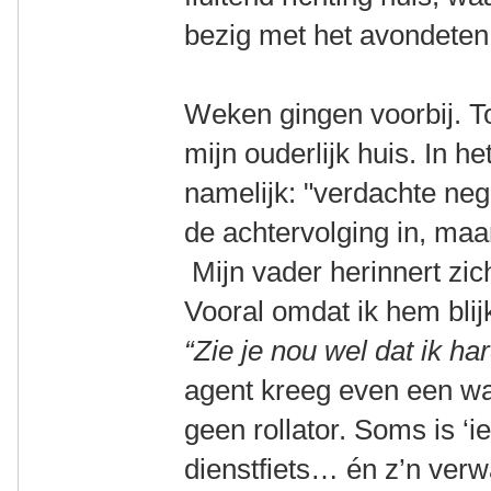
bezig met het avondeten
Weken gingen voorbij. To
mijn ouderlijk huis. In h
namelijk: "verdachte neg
de achtervolging in, maa
Mijn vader herinnert zic
Vooral omdat ik hem blijk
“Zie je nou wel dat ik h
agent kreeg even een wak
geen rollator. Soms is ‘
dienstfiets… én z’n verw