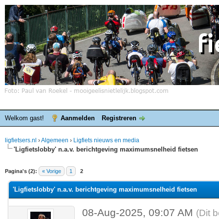
Welkom gast!
Aanmelden
Registreren
ligfietsers.nl
›
Algemeen
›
Ligfiets nieuws en media
'Ligfietslobby' n.a.v. berichtgeving maximumsnelheid fietsen
elde waardering is 0
Pagina's (2):
« Vorige
1
2
'Ligfietslobby' n.a.v. berichtgeving maximumsnelheid fietsen
08-Aug-2025, 09:07 AM
(Dit 