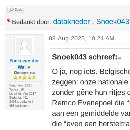
Zoek
datakneder
,
Snoek043
Bedankt door:
08-Aug-2025, 10:24 AM
Snoek043 schreef:
Niels van der
Wal
O ja, nog iets. Belgisch
Kilometervreter
zeggen: onze nationale 
Berichten: 1.228
Topics: 16
zonder gêne hun ritjes 
Lid sinds: Apr 2017
Bedankt: 401
Remco Evenepoel die “ru
2435 x bedankt in
955 berichten
aan een gemiddelde va
die “even een hersteltra