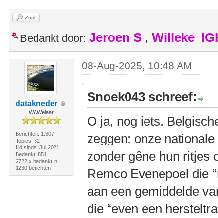
Zoek
Jeroen S
,
Willeke_I
Bedankt door:
08-Aug-2025, 10:48 AM
Snoek043 schreef:
datakneder
WAWelaar
O ja, nog iets. Belgisch
Berichten: 1.307
zeggen: onze nationale 
Topics: 32
Lid sinds: Jul 2021
zonder gêne hun ritjes 
Bedankt: 851
2722 x bedankt in
1230 berichten
Remco Evenepoel die “ru
aan een gemiddelde va
die “even een hersteltra