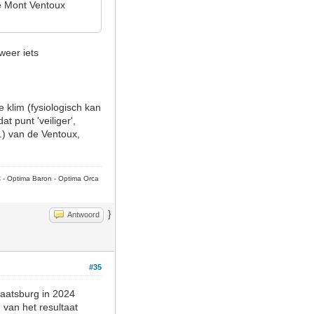
de Mont Ventoux
weer iets
 klim (fysiologisch kan
t punt 'veiliger',
.) van de Ventoux,
C - Optima Baron - Optima Orca
}
Antwoord
#35
raatsburg in 2024
van het resultaat