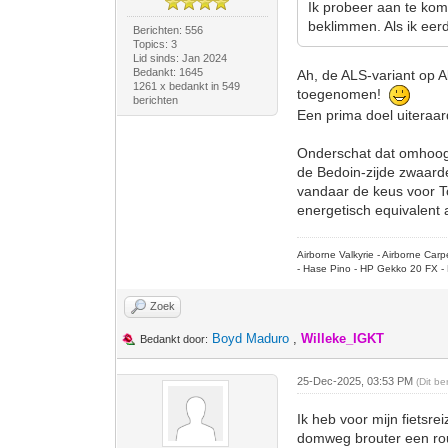
Ik probeer aan te kom
beklimmen. Als ik eer
Berichten: 556
Topics: 3
Lid sinds: Jan 2024
Bedankt: 1645
Ah, de ALS-variant op A
1261 x bedankt in 549
toegenomen!
berichten
Een prima doel uiteraar
Onderschat dat omhoog '
de Bedoin-zijde zwaarder
vandaar de keus voor To
energetisch equivalent
Airborne Valkyrie - Airborne Ca
- Hase Pino - HP Gekko 20 FX - 
Zoek
Boyd Maduro
,
Willeke_IGKT
Bedankt door:
25-Dec-2025, 03:53 PM
(Dit b
Ik heb voor mijn fietsr
domweg brouter een rou