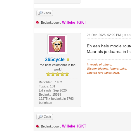
Zoek
Willeke_IGKT
Bedankt door:
24-Dec-2025, 02:20 PM
(Dit b
En een hele mooie rout
Maar als je daarna in h
365cycle
In words of others,
the best velomobile in the
Wisdom blooms, forums unite,
world
Quoted love takes flight.
Berichten: 7.182
Topics: 131
Lid sinds: Sep 2020
Bedankt: 15599
12275 x bedankt in 5763
berichten
Zoek
Willeke_IGKT
Bedankt door: