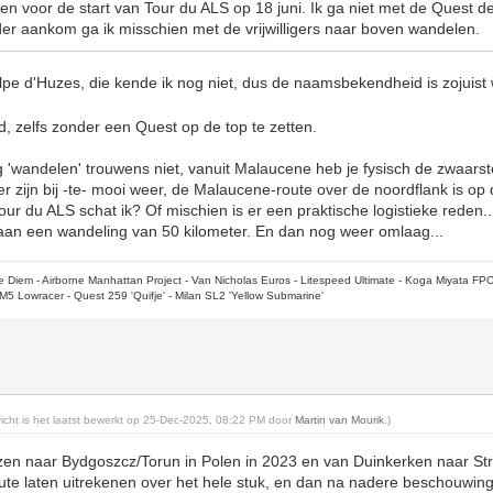
en voor de start van Tour du ALS op 18 juni. Ik ga niet met de Quest 
der aankom ga ik misschien met de vrijwilligers naar boven wandelen.
lpe d'Huzes, die kende ik nog niet, dus de naamsbekendheid is zojuist 
d, zelfs zonder een Quest op de top te zetten.
wandelen' trouwens niet, vanuit Malaucene heb je fysisch de zwaarste
 zijn bij -te- mooi weer, de Malaucene-route over de noordflank is op da
ur du ALS schat ik? Of mischien is er een praktische logistieke reden..
 aan een wandeling van 50 kilometer. En dan nog weer omlaag...
rpe Diem - Airborne Manhattan Project - Van Nicholas Euros - Litespeed Ultimate - Koga Miyata FP
M5 Lowracer - Quest 259 'Quifje' - Milan SL2 'Yellow Submarine'
ericht is het laatst bewerkt op 25-Dec-2025, 08:22 PM door
Martin van Mourik
.)
eizen naar Bydgoszcz/Torun in Polen in 2023 en van Duinkerken naar St
te laten uitrekenen over het hele stuk, en dan na nadere beschouwing 