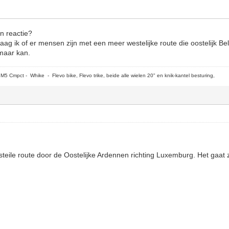
en reactie?
vraag ik of er mensen zijn met een meer westelijke route die oostelijk B
 maar kan.
5 Cmpct - Whike - Flevo bike, Flevo trike, beide alle wielen 20" en knik-kantel besturing,
 steile route door de Oostelijke Ardennen richting Luxemburg. Het gaat 