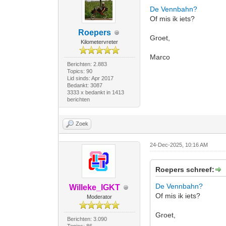
De Vennbahn?
Of mis ik iets?
Roepers
Groet,
Kilometervreter
Marco
Berichten: 2.883
Topics: 90
Lid sinds: Apr 2017
Bedankt: 3087
3333 x bedankt in 1413
berichten
Zoek
24-Dec-2025, 10:16 AM
Roepers schreef:
De Vennbahn?
Willeke_IGKT
Of mis ik iets?
Moderator
Groet,
Berichten: 3.090