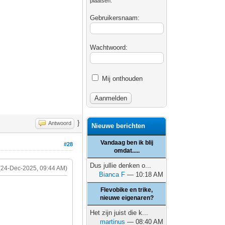
plaatsen.
Gebruikersnaam:
Wachtwoord:
Mij onthouden
}
Antwoord
Nieuwe berichten
Vandaag ben ik blij
#28
omdat.....
Dus jullie denken o...
(24-Dec-2025, 09:44 AM)
Bianca F
— 10:18 AM
Flevobike en trike,
nieuwe eigenaren?
Het zijn juist die k...
martinus
— 08:40 AM