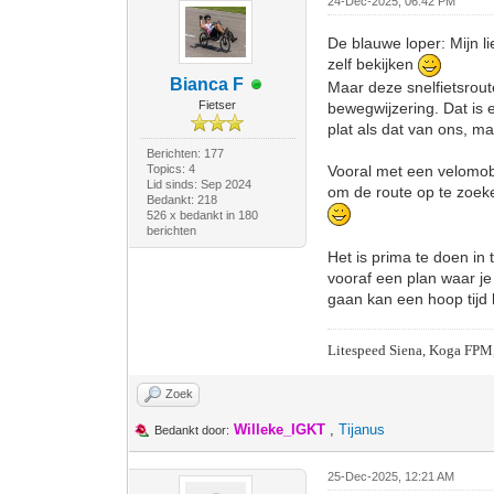
24-Dec-2025, 06:42 PM
De blauwe loper: Mijn 
zelf bekijken
Bianca F
Maar deze snelfietsroute
Fietser
bewegwijzering. Dat is ei
plat als dat van ons, m
Berichten: 177
Topics: 4
Vooral met een velomobi
Lid sinds: Sep 2024
om de route op te zoeke
Bedankt: 218
526 x bedankt in 180
berichten
Het is prima te doen in 
vooraf een plan waar j
gaan kan een hoop tijd 
Litespeed Siena, Koga FPM
Zoek
Willeke_IGKT
,
Tijanus
Bedankt door:
25-Dec-2025, 12:21 AM