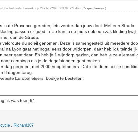
ericht is het laatst bewerkt op 24-Dec-2025, 03:02 PM door
Casper Jansen
.)
s in de Provence gereden, iets verder dan jouw doel. Met een Strada.
kleding passen er goed in. Je kan in de muts ook een zak kleding kwijt
ruimer dan de Strada.
de veloroute du soleil genomen. Deze is samengesteld uit meerdere do
ral na Lyon gaat het nogal eens door wijdorpen, daar heb ik uiteindelijk
n neer gaat daar. En heb je 1 wijndorp gezien, dan heb je ze allemaal 
 naar campings als je de dagafstanden gaat maken.
r dag gereden, met 2000 hoogtemeters. Dat is te doen, als je conditie
en 8 dagen terug.
website Europafietsers, boekje te bestellen.
ing, ik was toen 64
cycle
,
Richard107