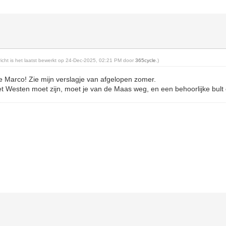
ericht is het laatst bewerkt op 24-Dec-2025, 02:21 PM door
365cycle
.)
e Marco! Zie mijn verslagje van afgelopen zomer.
et Westen moet zijn, moet je van de Maas weg, en een behoorlijke bult 