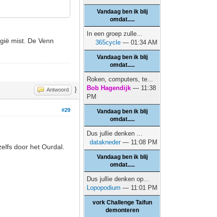
Vandaag ben ik blij
omdat.....
In een groep zulle...
elgië mist. De Venn
365cycle
— 01:34 AM
Vandaag ben ik blij
omdat.....
Roken, computers, te...
Bob Hagendijk
— 11:38
}
Antwoord
PM
#29
Vandaag ben ik blij
omdat.....
Dus jullie denken ...
datakneder
— 11:08 PM
zelfs door het Ourdal.
Vandaag ben ik blij
omdat.....
Dus jullie denken op...
Lopopodium
— 11:01 PM
vork Challenge Taifun
demonteren