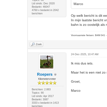
Topics: 86
Lid sinds: Dec 2020
Marco
Bedankt: 46047
4760 x bedankt in 2042
berichten
Op welk bericht is dit e
In mijn laatste bericht 
bahn is zo oostelijk als
Voornaamste fietsen: B4M 041 - M
Zoek
24-Dec-2025, 10:47 AM
Ik mis dus iets.
Maar het is een niet zo
Roepers
Kilometervreter
Groet,
Berichten: 2.883
Marco
Topics: 90
Lid sinds: Apr 2017
Bedankt: 3087
3333 x bedankt in 1413
berichten