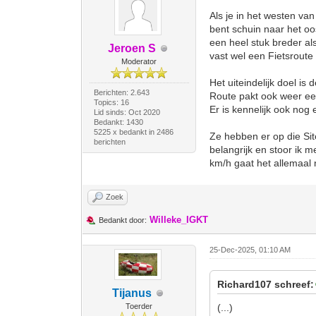
Als je in het westen va
bent schuin naar het oos
een heel stuk breder al
Jeroen S
vast wel een Fietsroute 
Moderator
Het uiteindelijk doel is
Berichten: 2.643
Route pakt ook weer e
Topics: 16
Er is kennelijk ook nog
Lid sinds: Oct 2020
Bedankt: 1430
5225 x bedankt in 2486
Ze hebben er op die Sit
berichten
belangrijk en stoor ik m
km/h gaat het allemaal n
Zoek
Willeke_IGKT
Bedankt door:
25-Dec-2025, 01:10 AM
Richard107 schreef:
Tijanus
Toerder
(...)