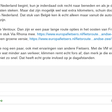
n Nederland begint, kun je inderdaad ook recht naar beneden en als je da
ten steken. Maar dat zijn mogelijk wel wat extra kilometers, schuin door
s Nederland. Dat stuk van België ken ik echt alleen maar vanuit de aut
zijn.
 de Ventoux. Dan zijn er een paar lange route opties in het oosten van F
en stuk Via Rhona mee.
https://www.europafietsers.nl/fietsroute...andse
 een groene versie;
https://www.europafietsers.nl/fietsroute...andse-zee/
e nog een paar, ook met ervaringen van andere Fietsers. Met de VM vin
e wat minder aan verkeer, klimmen remt echt fors af, dan merk je die ex
iet zo snel. Dat heeft echt grote invloed op je dagafstanden.