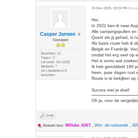
24-Dec-2025, 03:01 PM
(Dit b
Hoi,
In 2022 ben ik naar Aup
Alle campingspullen en 
Casper Jansen
Quest als jij gehad, is 
Opstapper
Als basis route heb ik 
België en Frankrijk. Voo
Berichten: 12
omdat het erg veel op e
Topics: 3
Het is soms wat zoeken
Lid sinds: Oct 2025
Ik heb gemiddeld 180 pe
Bedankt: 7
16 x bedankt in 9
heen, paar dagen rust 
berichten
Route is te bekijken op 
Succes met je doel!
Oh ja, voor de vergelijk
Zoek
Willeke_IGKT
,
Wim -de roetsende
,
365
Bedankt door: