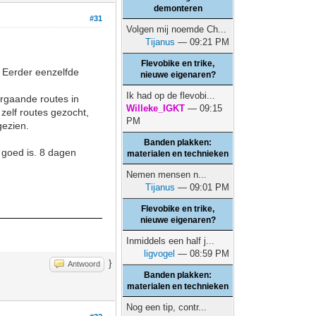
demonteren
#31
Volgen mij noemde Ch...
Tijanus
— 09:21 PM
Flevobike en trike,
. Eerder eenzelfde
nieuwe eigenaren?
Ik had op de flevobi...
orgaande routes in
Willeke_IGKT
— 09:15
 zelf routes gezocht,
PM
gezien.
Banden plakken:
 goed is. 8 dagen
materialen en technieken
Nemen mensen n...
Tijanus
— 09:01 PM
Flevobike en trike,
nieuwe eigenaren?
Inmiddels een half j...
ligvogel
— 08:59 PM
}
Antwoord
Banden plakken:
materialen en technieken
Nog een tip, contr...