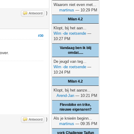
Waarom niet even met...
martinus
— 10:29 PM
}
Antwoord
Milan 4.2
Klopt, bij het aan...
Wim -de roetsende
—
#30
10:27 PM
Vandaag ben ik blij
over.
omdat.....
De jeugd van teg...
Wim -de roetsende
—
10:24 PM
Milan 4.2
Klopt, bij het aanze...
Arend-Jan
— 10:21 PM
Flevobike en trike,
nieuwe eigenaren?
Als je knieën beginn...
}
Antwoord
martinus
— 09:35 PM
vork Challenge Taifun