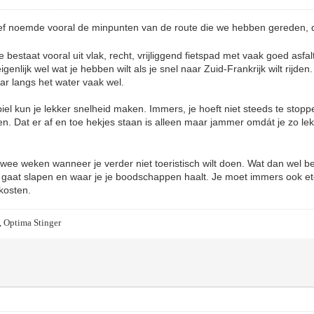
lief noemde vooral de minpunten van de route die we hebben gereden, 
 bestaat vooral uit vlak, recht, vrijliggend fietspad met vaak goed asfa
genlijk wel wat je hebben wilt als je snel naar Zuid-Frankrijk wilt rijden.
aar langs het water vaak wel.
el kun je lekker snelheid maken. Immers, je hoeft niet steeds te stopp
n. Dat er af en toe hekjes staan is alleen maar jammer omdát je zo lekk
twee weken wanneer je verder niet toeristisch wilt doen. Wat dan wel be
e gaat slapen en waar je je boodschappen haalt. Je moet immers ook e
kosten.
, Optima Stinger