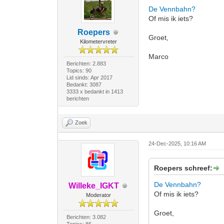
De Vennbahn?
Of mis ik iets?
Roepers
Groet,
Kilometervreter
Marco
Berichten: 2.883
Topics: 90
Lid sinds: Apr 2017
Bedankt: 3087
3333 x bedankt in 1413
berichten
Zoek
24-Dec-2025, 10:16 AM
Roepers schreef:
De Vennbahn?
Willeke_IGKT
Of mis ik iets?
Moderator
Groet,
Berichten: 3.082