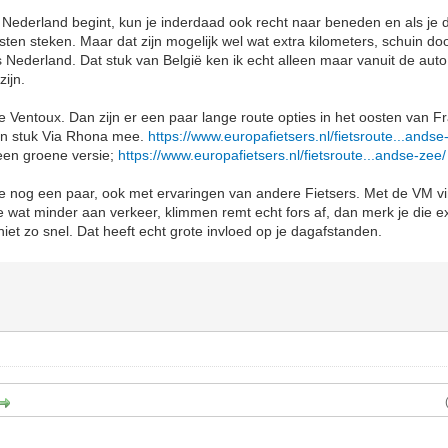
n Nederland begint, kun je inderdaad ook recht naar beneden en als je da
ten steken. Maar dat zijn mogelijk wel wat extra kilometers, schuin door
s Nederland. Dat stuk van België ken ik echt alleen maar vanuit de aut
zijn.
 de Ventoux. Dan zijn er een paar lange route opties in het oosten van F
en stuk Via Rhona mee.
https://www.europafietsers.nl/fietsroute...andse
 een groene versie;
https://www.europafietsers.nl/fietsroute...andse-zee/
e nog een paar, ook met ervaringen van andere Fietsers. Met de VM vin
e wat minder aan verkeer, klimmen remt echt fors af, dan merk je die ex
iet zo snel. Dat heeft echt grote invloed op je dagafstanden.