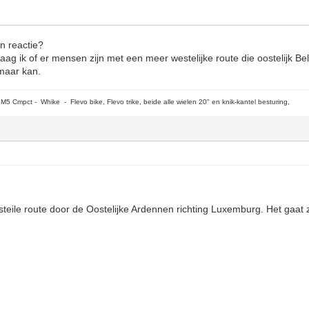
en reactie?
vraag ik of er mensen zijn met een meer westelijke route die oostelijk B
 maar kan.
5 Cmpct - Whike - Flevo bike, Flevo trike, beide alle wielen 20" en knik-kantel besturing,
 steile route door de Oostelijke Ardennen richting Luxemburg. Het gaat 