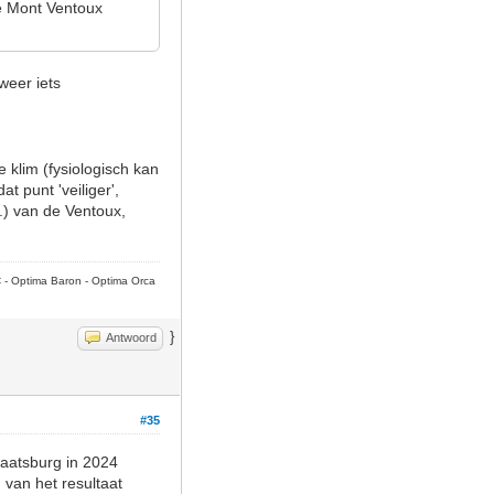
de Mont Ventoux
weer iets
 klim (fysiologisch kan
t punt 'veiliger',
.) van de Ventoux,
C - Optima Baron - Optima Orca
}
Antwoord
#35
raatsburg in 2024
van het resultaat