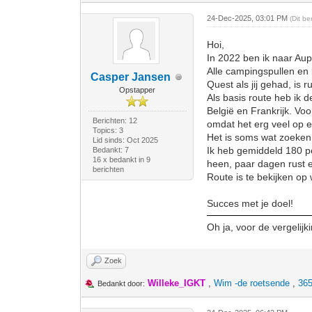
24-Dec-2025, 03:01 PM
(Dit b
Hoi,
In 2022 ben ik naar Aup
Alle campingspullen en 
Casper Jansen
Quest als jij gehad, is 
Opstapper
Als basis route heb ik 
België en Frankrijk. Voo
Berichten: 12
omdat het erg veel op e
Topics: 3
Het is soms wat zoeken
Lid sinds: Oct 2025
Ik heb gemiddeld 180 pe
Bedankt: 7
16 x bedankt in 9
heen, paar dagen rust 
berichten
Route is te bekijken op 
Succes met je doel!
Oh ja, voor de vergelijk
Zoek
Willeke_IGKT
,
Wim -de roetsende
,
365
Bedankt door: