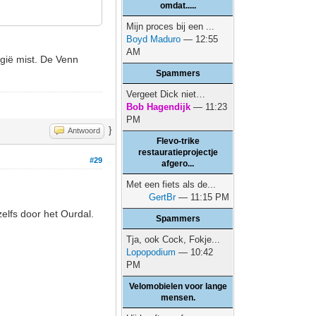
omdat.....
Mijn proces bij een ...
Boyd Maduro
— 12:55
AM
elgië mist. De Venn
Spammers
Vergeet Dick niet…
Bob Hagendijk
— 11:23
PM
}
Antwoord
Flevo-trike
restauratieprojectje
#29
afgero...
Met een fiets als de...
GertBr
— 11:15 PM
zelfs door het Ourdal.
Spammers
Tja, ook Cock, Fokje...
Lopopodium
— 10:42
PM
Velomobielen voor lange
mensen.