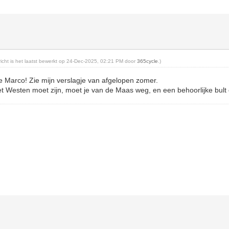
ericht is het laatst bewerkt op 24-Dec-2025, 02:21 PM door
365cycle
.)
e Marco! Zie mijn verslagje van afgelopen zomer.
et Westen moet zijn, moet je van de Maas weg, en een behoorlijke bult 