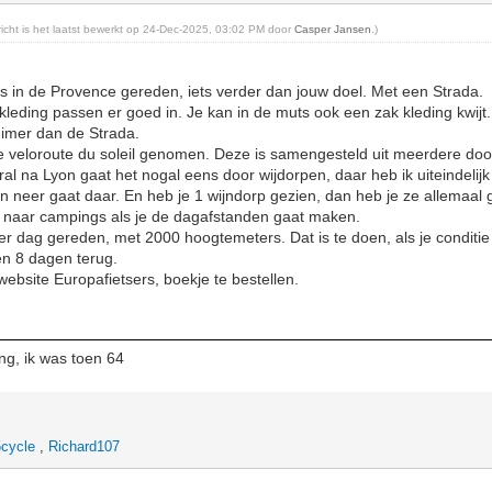
ericht is het laatst bewerkt op 24-Dec-2025, 03:02 PM door
Casper Jansen
.)
s in de Provence gereden, iets verder dan jouw doel. Met een Strada.
kleding passen er goed in. Je kan in de muts ook een zak kleding kwijt
ruimer dan de Strada.
de veloroute du soleil genomen. Deze is samengesteld uit meerdere do
ral na Lyon gaat het nogal eens door wijdorpen, daar heb ik uiteindelijk
n neer gaat daar. En heb je 1 wijndorp gezien, dan heb je ze allemaal 
 naar campings als je de dagafstanden gaat maken.
r dag gereden, met 2000 hoogtemeters. Dat is te doen, als je conditie
en 8 dagen terug.
website Europafietsers, boekje te bestellen.
ing, ik was toen 64
cycle
,
Richard107