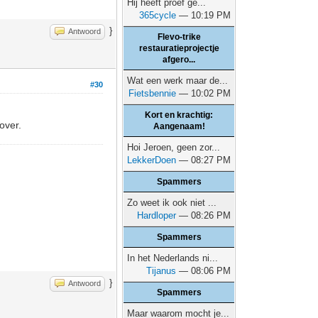
Hij heeft proef ge...
365cycle
— 10:19 PM
}
Antwoord
Flevo-trike
restauratieprojectje
afgero...
Wat een werk maar de...
#30
Fietsbennie
— 10:02 PM
Kort en krachtig:
over.
Aangenaam!
Hoi Jeroen, geen zor...
LekkerDoen
— 08:27 PM
Spammers
Zo weet ik ook niet ...
Hardloper
— 08:26 PM
Spammers
In het Nederlands ni...
Tijanus
— 08:06 PM
}
Antwoord
Spammers
Maar waarom mocht je...