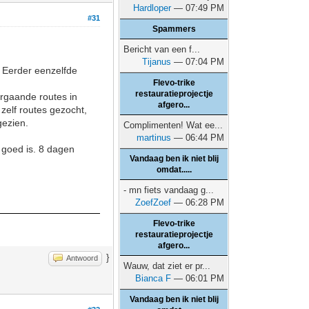
Hardloper
— 07:49 PM
#31
Spammers
Bericht van een f...
Tijanus
— 07:04 PM
. Eerder eenzelfde
Flevo-trike
restauratieprojectje
orgaande routes in
afgero...
 zelf routes gezocht,
gezien.
Complimenten! Wat ee...
martinus
— 06:44 PM
 goed is. 8 dagen
Vandaag ben ik niet blij
omdat.....
- mn fiets vandaag g...
ZoefZoef
— 06:28 PM
Flevo-trike
restauratieprojectje
afgero...
}
Antwoord
Wauw, dat ziet er pr...
Bianca F
— 06:01 PM
Vandaag ben ik niet blij