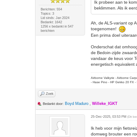
Ik probeer aan te kom
beklimmen. Als ik eer
Berichten: 554
Topics: 3
Lid sinds: Jan 2024
Bedankt: 1642
Ah, de ALS-variant op A
1256 x bedankt in 547
toegenomen!
berichten
Een prima doel uiteraar
Onderschat dat omhoog '
de Bedoin-zijde zwaarder
vandaar de keus voor To
energetisch equivalent
Airborne Valkyrie - Airborne Ca
- Hase Pino - HP Gekko 20 FX - 
Zoek
Boyd Maduro
,
Willeke_IGKT
Bedankt door:
25-Dec-2025, 03:53 PM
(Dit b
Ik heb voor mijn fietsr
domweg brouter een rou