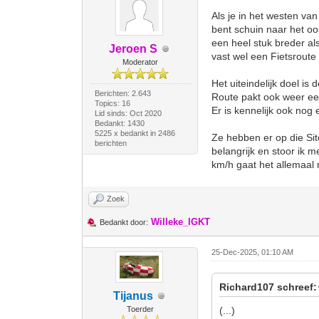
Als je in het westen va
bent schuin naar het oos
een heel stuk breder al
Jeroen S
vast wel een Fietsroute 
Moderator
Het uiteindelijk doel is
Berichten: 2.643
Route pakt ook weer e
Topics: 16
Er is kennelijk ook nog
Lid sinds: Oct 2020
Bedankt: 1430
5225 x bedankt in 2486
Ze hebben er op die Sit
berichten
belangrijk en stoor ik m
km/h gaat het allemaal n
Zoek
Willeke_IGKT
Bedankt door:
25-Dec-2025, 01:10 AM
Richard107 schreef:
Tijanus
Toerder
(...)