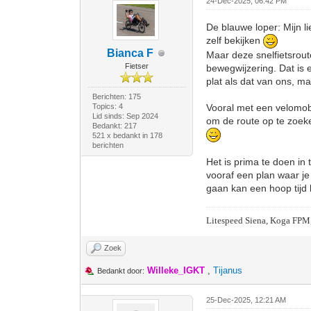
24-Dec-2025, 06:42 PM
De blauwe loper: Mijn 
zelf bekijken
Bianca F
Maar deze snelfietsroute
Fietser
bewegwijzering. Dat is ei
plat als dat van ons, m
Berichten: 175
Topics: 4
Vooral met een velomobi
Lid sinds: Sep 2024
om de route op te zoeke
Bedankt: 217
521 x bedankt in 178
berichten
Het is prima te doen in 
vooraf een plan waar j
gaan kan een hoop tijd 
Litespeed Siena, Koga FPM
Zoek
Willeke_IGKT
,
Tijanus
Bedankt door:
25-Dec-2025, 12:21 AM