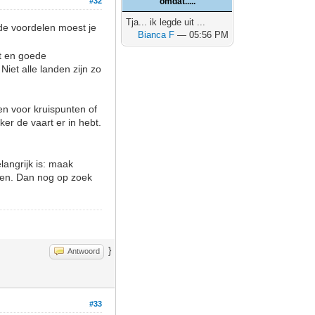
#32
omdat.....
Tja... ik legde uit ...
de voordelen moest je
Bianca F
— 05:56 PM
lt en goede
 Niet alle landen zijn zo
en voor kruispunten of
er de vaart er in hebt.
langrijk is: maak
ten. Dan nog op zoek
}
Antwoord
#33