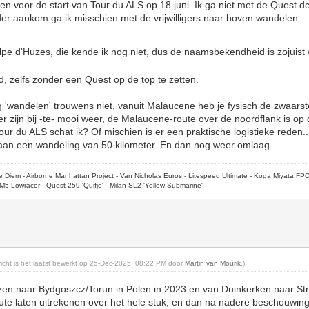
en voor de start van Tour du ALS op 18 juni. Ik ga niet met de Quest 
der aankom ga ik misschien met de vrijwilligers naar boven wandelen.
lpe d'Huzes, die kende ik nog niet, dus de naamsbekendheid is zojuist 
d, zelfs zonder een Quest op de top te zetten.
wandelen' trouwens niet, vanuit Malaucene heb je fysisch de zwaarste
 zijn bij -te- mooi weer, de Malaucene-route over de noordflank is op da
ur du ALS schat ik? Of mischien is er een praktische logistieke reden..
 aan een wandeling van 50 kilometer. En dan nog weer omlaag...
rpe Diem - Airborne Manhattan Project - Van Nicholas Euros - Litespeed Ultimate - Koga Miyata FP
M5 Lowracer - Quest 259 'Quifje' - Milan SL2 'Yellow Submarine'
ericht is het laatst bewerkt op 25-Dec-2025, 08:22 PM door
Martin van Mourik
.)
eizen naar Bydgoszcz/Torun in Polen in 2023 en van Duinkerken naar St
te laten uitrekenen over het hele stuk, en dan na nadere beschouwing 