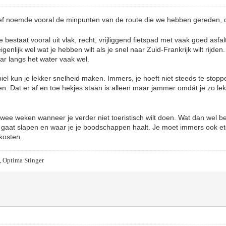
lief noemde vooral de minpunten van de route die we hebben gereden, 
 bestaat vooral uit vlak, recht, vrijliggend fietspad met vaak goed asfa
genlijk wel wat je hebben wilt als je snel naar Zuid-Frankrijk wilt rijden.
aar langs het water vaak wel.
el kun je lekker snelheid maken. Immers, je hoeft niet steeds te stopp
n. Dat er af en toe hekjes staan is alleen maar jammer omdát je zo lekk
twee weken wanneer je verder niet toeristisch wilt doen. Wat dan wel be
e gaat slapen en waar je je boodschappen haalt. Je moet immers ook e
kosten.
, Optima Stinger