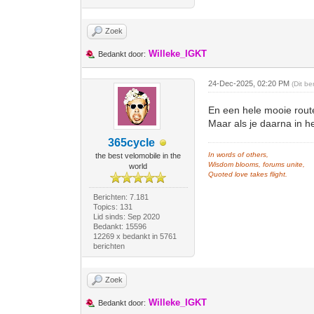
Zoek
Willeke_IGKT
Bedankt door:
24-Dec-2025, 02:20 PM
(Dit b
En een hele mooie rout
Maar als je daarna in h
365cycle
In words of others,
the best velomobile in the
Wisdom blooms, forums unite,
world
Quoted love takes flight.
Berichten: 7.181
Topics: 131
Lid sinds: Sep 2020
Bedankt: 15596
12269 x bedankt in 5761
berichten
Zoek
Willeke_IGKT
Bedankt door: