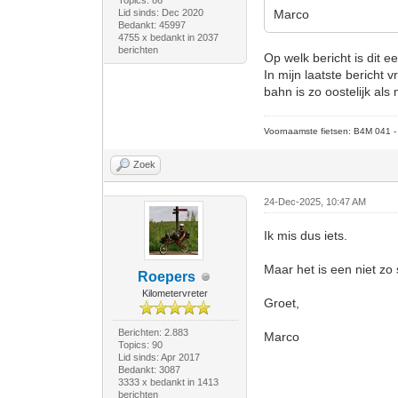
Topics: 86
Lid sinds: Dec 2020
Marco
Bedankt: 45997
4755 x bedankt in 2037
berichten
Op welk bericht is dit e
In mijn laatste bericht 
bahn is zo oostelijk als
Voornaamste fietsen: B4M 041 - M
Zoek
24-Dec-2025, 10:47 AM
Ik mis dus iets.
Maar het is een niet zo
Roepers
Kilometervreter
Groet,
Berichten: 2.883
Marco
Topics: 90
Lid sinds: Apr 2017
Bedankt: 3087
3333 x bedankt in 1413
berichten