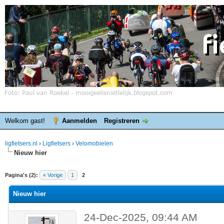
Welkom gast!
Aanmelden
Registreren
ligfietsers.nl
›
Ligfietsers
›
Velomobielen
Nieuw hier
elde waardering is 0
Pagina's (2):
« Vorige
1
2
Nieuw hier
24-Dec-2025, 09:44 AM