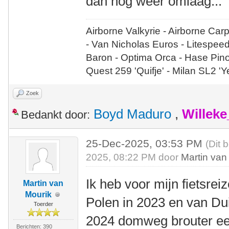
dan nog weer omlaag...
Airborne Valkyrie - Airborne Car
- Van Nicholas Euros - Litespee
Baron - Optima Orca - Hase Pin
Quest 259 'Quifje' - Milan SL2 '
Zoek
Boyd Maduro
,
Willek
Bedankt door:
25-Dec-2025, 03:53 PM
(Dit 
2025, 08:22 PM door
Martin van
Ik heb voor mijn fietsre
Martin van
Mourik
Polen in 2023 en van Du
Toerder
2024 domweg brouter een
Berichten: 390