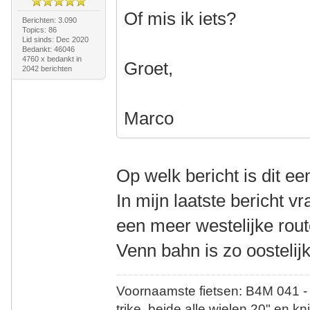
Of mis ik iets?
Berichten: 3.090
Topics: 86
Lid sinds: Dec 2020
Bedankt: 46046
4760 x bedankt in
Groet,
2042 berichten
Marco
Op welk bericht is dit ee
In mijn laatste bericht v
een meer westelijke route
Venn bahn is zo oostelij
Voornaamste fietsen: B4M 041 -
trike, beide alle wielen 20" en kn