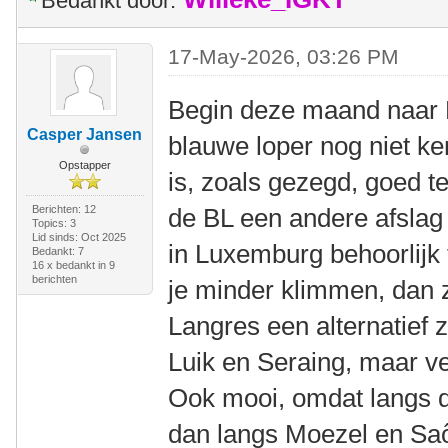
Bedankt door:
17-May-2026, 03:26 PM
Begin deze maand naar F
Casper Jansen
blauwe loper nog niet k
Opstapper
is, zoals gezegd, goed 
Berichten: 12
de BL een andere afslag 
Topics: 3
Lid sinds: Oct 2025
in Luxemburg behoorlijk 
Bedankt: 7
16 x bedankt in 9
berichten
je minder klimmen, dan z
Langres een alternatief 
Luik en Seraing, maar ve
Ook mooi, omdat langs d
dan langs Moezel en Sa