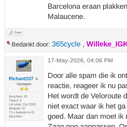
Barcelona eraan plakken 
Malaucene.
Zoek
365cycle
,
Willeke_IG
Bedankt door:
17-May-2026, 04:06 PM
Door alle spam die ik o
Richard107
reactie, reageer ik nu p
Opstapper
Het wordt de Veloroute d
Berichten: 45
Topics: 9
niet exact waar ik het g
Lid sinds: Oct 2025
Bedankt: 67
71 x bedankt in 42
goed. Maar dan moet ik 
berichten
Zaan nog aanpassen. Op