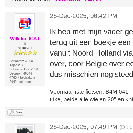
25-Dec-2025, 06:42 PM
Ik heb met mijn vader ge
Willeke_IGKT
terug uit een boekje een 
Moderator
vanuit Noord Holland via
Berichten: 3.090
over, door België over ee
Topics: 86
Lid sinds: Dec 2020
dus misschien nog steed
Bedankt: 46046
4760 x bedankt in
2042 berichten
Voornaamste fietsen: B4M 041 -
trike, beide alle wielen 20" en kn
Zoek
25-Dec-2025, 07:49 PM
(Dit 