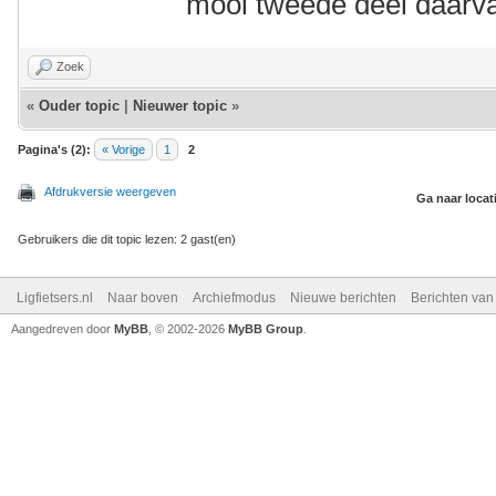
mooi tweede deel daarva
Zoek
«
Ouder topic
|
Nieuwer topic
»
Pagina's (2):
« Vorige
1
2
Afdrukversie weergeven
Ga naar locat
Gebruikers die dit topic lezen: 2 gast(en)
Ligfietsers.nl
Naar boven
Archiefmodus
Nieuwe berichten
Berichten va
Aangedreven door
MyBB
, © 2002-2026
MyBB Group
.