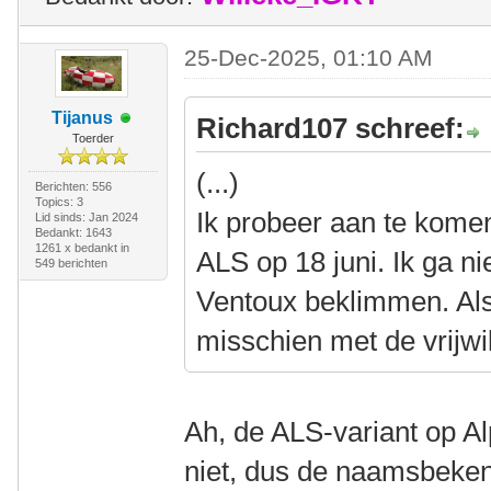
25-Dec-2025, 01:10 AM
Tijanus
Richard107 schreef:
Toerder
(...)
Berichten: 556
Topics: 3
Ik probeer aan te komen
Lid sinds: Jan 2024
Bedankt: 1643
1261 x bedankt in
ALS op 18 juni. Ik ga n
549 berichten
Ventoux beklimmen. Als
misschien met de vrijwi
Ah, de ALS-variant op Al
niet, dus de naamsbekend