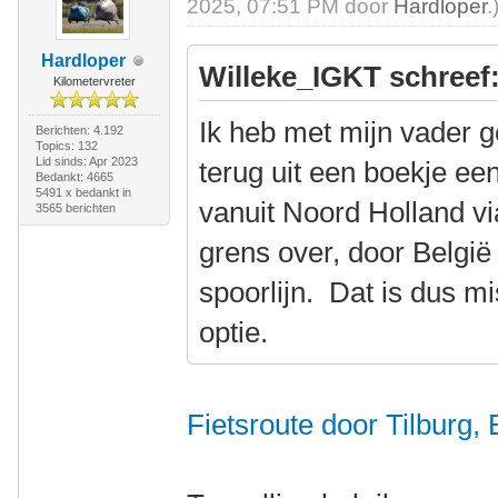
2025, 07:51 PM door
Hardloper
.
Hardloper
Willeke_IGKT schreef
Kilometervreter
Ik heb met mijn vader g
Berichten: 4.192
Topics: 132
Lid sinds: Apr 2023
terug uit een boekje een
Bedankt: 4665
5491 x bedankt in
vanuit Noord Holland vi
3565 berichten
grens over, door België
spoorlijn. Dat is dus m
optie.
Fietsroute door Tilburg,