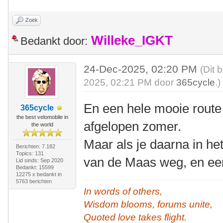
Zoek
Willeke_IGKT
Bedankt door:
24-Dec-2025, 02:20 PM
(Dit 
2025, 02:21 PM door
365cycle
.)
En een hele mooie route
365cycle
the best velomobile in
afgelopen zomer.
the world
Maar als je daarna in he
Berichten: 7.182
Topics: 131
van de Maas weg, en een 
Lid sinds: Sep 2020
Bedankt: 15599
12275 x bedankt in
5763 berichten
In words of others,
Wisdom blooms, forums unite,
Quoted love takes flight.