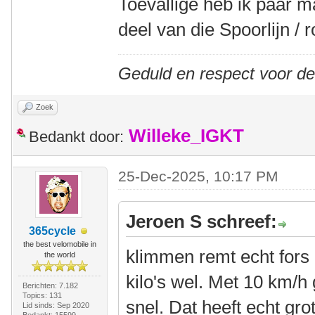
Toevallige heb ik paar 
deel van die Spoorlijn /
Geduld en respect voor d
Zoek
Willeke_IGKT
Bedankt door:
25-Dec-2025, 10:17 PM
Jeroen S schreef:
365cycle
the best velomobile in
klimmen remt echt fors 
the world
kilo's wel. Met 10 km/h 
Berichten: 7.182
Topics: 131
snel. Dat heeft echt gro
Lid sinds: Sep 2020