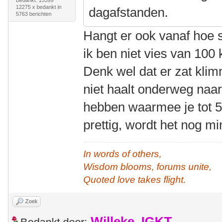
Bedankt: 15599
12275 x bedankt in
dagafstanden.
5763 berichten
Hangt er ook vanaf hoe sn
ik ben niet vies van 100
Denk wel dat er zat klim
niet haalt onderweg naar
hebben waarmee je tot 5
prettig, wordt het nog m
In words of others,
Wisdom blooms, forums unite,
Quoted love takes flight.
Zoek
Willeke_IGKT