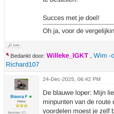
Succes met je doel!
Oh ja, voor de vergelijki
Zoek
Willeke_IGKT
,
Wim -d
Bedankt door:
Richard107
24-Dec-2025, 06:42 PM
De blauwe loper: Mijn li
Bianca F
minpunten van de route 
Fietser
voordelen moest je zelf 
Berichten: 177