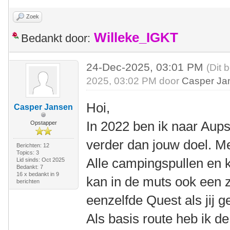
Zoek
Willeke_IGKT
Bedankt door:
24-Dec-2025, 03:01 PM
(Dit 
2025, 03:02 PM door
Casper Ja
Hoi,
Casper Jansen
In 2022 ben ik naar Aups
Opstapper
verder dan jouw doel. M
Berichten: 12
Topics: 3
Alle campingspullen en k
Lid sinds: Oct 2025
Bedankt: 7
16 x bedankt in 9
kan in de muts ook een z
berichten
eenzelfde Quest als jij g
Als basis route heb ik d