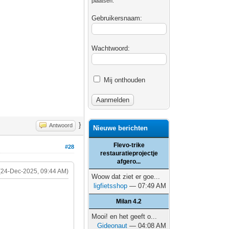
plaatsen.
Gebruikersnaam:
Wachtwoord:
Mij onthouden
}
Antwoord
Nieuwe berichten
Flevo-trike
#28
restauratieprojectje
afgero...
(24-Dec-2025, 09:44 AM)
Woow dat ziet er goe...
ligfietsshop
— 07:49 AM
Milan 4.2
Mooi! en het geeft o...
Gideonaut
— 04:08 AM