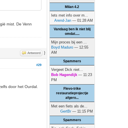
Milan 4.2
Iets met info over m...
Arend-Jan
— 01:28 AM
elgië mist. De Venn
Vandaag ben ik niet blij
omdat.....
Mijn proces bij een ...
Boyd Maduro
— 12:55
AM
}
Antwoord
Spammers
#29
Vergeet Dick niet…
Bob Hagendijk
— 11:23
PM
zelfs door het Ourdal.
Flevo-trike
restauratieprojectje
afgero...
Met een fiets als de...
GertBr
— 11:15 PM
Spammers