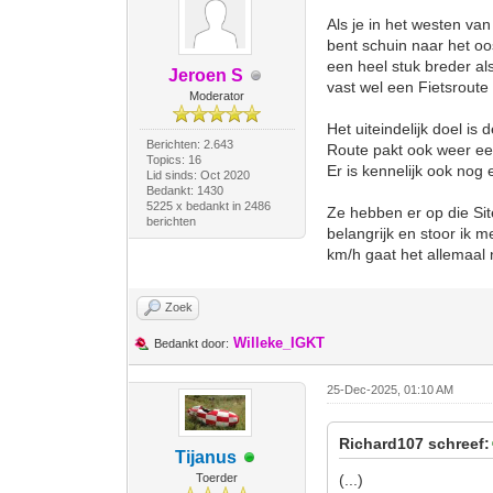
Als je in het westen va
bent schuin naar het oos
een heel stuk breder al
Jeroen S
vast wel een Fietsroute 
Moderator
Het uiteindelijk doel is
Berichten: 2.643
Route pakt ook weer e
Topics: 16
Er is kennelijk ook nog
Lid sinds: Oct 2020
Bedankt: 1430
5225 x bedankt in 2486
Ze hebben er op die Sit
berichten
belangrijk en stoor ik m
km/h gaat het allemaal n
Zoek
Willeke_IGKT
Bedankt door:
25-Dec-2025, 01:10 AM
Richard107 schreef:
Tijanus
Toerder
(...)