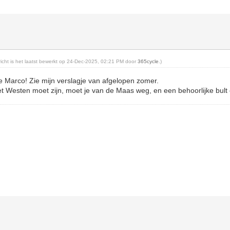
ericht is het laatst bewerkt op 24-Dec-2025, 02:21 PM door
365cycle
.)
e Marco! Zie mijn verslagje van afgelopen zomer.
et Westen moet zijn, moet je van de Maas weg, en een behoorlijke bult 