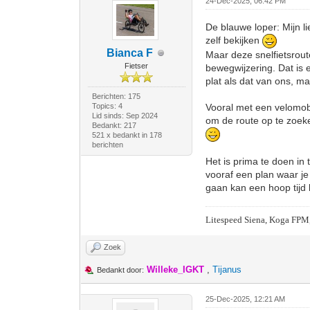
24-Dec-2025, 06:42 PM
De blauwe loper: Mijn 
zelf bekijken
Bianca F
Maar deze snelfietsroute
Fietser
bewegwijzering. Dat is ei
plat als dat van ons, m
Berichten: 175
Topics: 4
Vooral met een velomobi
Lid sinds: Sep 2024
om de route op te zoeke
Bedankt: 217
521 x bedankt in 178
berichten
Het is prima te doen in 
vooraf een plan waar j
gaan kan een hoop tijd 
Litespeed Siena, Koga FPM
Zoek
Willeke_IGKT
,
Tijanus
Bedankt door:
25-Dec-2025, 12:21 AM