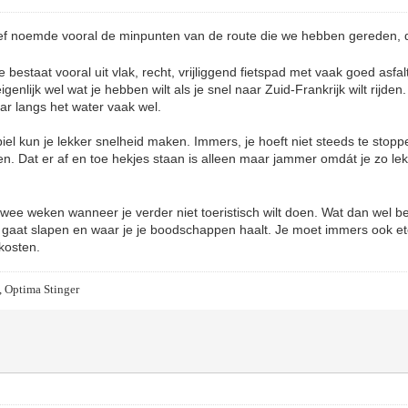
lief noemde vooral de minpunten van de route die we hebben gereden, 
 bestaat vooral uit vlak, recht, vrijliggend fietspad met vaak goed asfa
genlijk wel wat je hebben wilt als je snel naar Zuid-Frankrijk wilt rijden.
aar langs het water vaak wel.
el kun je lekker snelheid maken. Immers, je hoeft niet steeds te stopp
n. Dat er af en toe hekjes staan is alleen maar jammer omdát je zo lekk
twee weken wanneer je verder niet toeristisch wilt doen. Wat dan wel be
e gaat slapen en waar je je boodschappen haalt. Je moet immers ook e
kosten.
, Optima Stinger