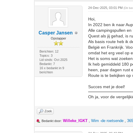
24-Dec-2025, 03:01 PM
(Dit b
Hoi,
In 2022 ben ik naar Aup
Alle campingspullen en 
Casper Jansen
Quest als jij gehad, is 
Opstapper
Als basis route heb ik 
België en Frankrijk. Voo
Berichten: 12
omdat het erg veel op e
Topics: 3
Het is soms wat zoeken
Lid sinds: Oct 2025
Ik heb gemiddeld 180 pe
Bedankt: 7
16 x bedankt in 9
heen, paar dagen rust 
berichten
Route is te bekijken op 
Succes met je doel!
Oh ja, voor de vergelijk
Zoek
Willeke_IGKT
,
Wim -de roetsende
,
365
Bedankt door: