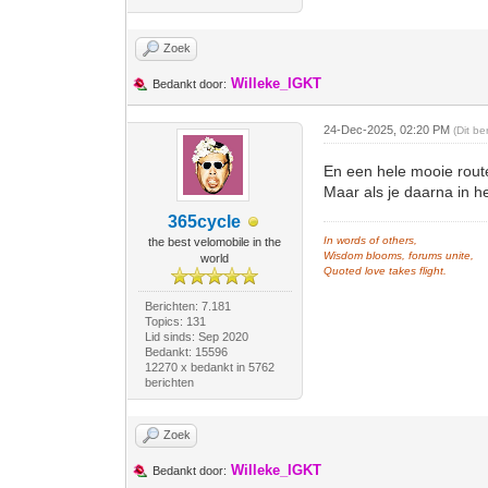
Zoek
Willeke_IGKT
Bedankt door:
24-Dec-2025, 02:20 PM
(Dit b
En een hele mooie rout
Maar als je daarna in h
365cycle
In words of others,
the best velomobile in the
Wisdom blooms, forums unite,
world
Quoted love takes flight.
Berichten: 7.181
Topics: 131
Lid sinds: Sep 2020
Bedankt: 15596
12270 x bedankt in 5762
berichten
Zoek
Willeke_IGKT
Bedankt door: