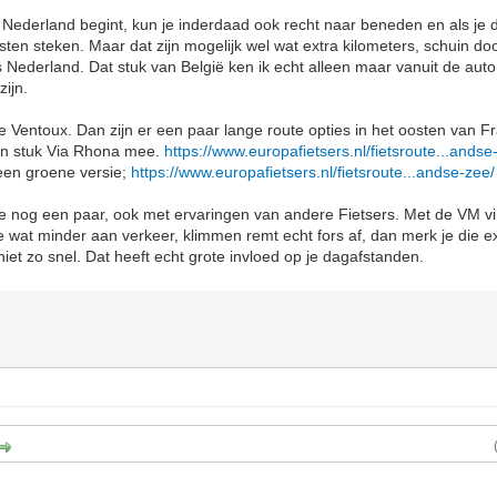
n Nederland begint, kun je inderdaad ook recht naar beneden en als je da
ten steken. Maar dat zijn mogelijk wel wat extra kilometers, schuin door
s Nederland. Dat stuk van België ken ik echt alleen maar vanuit de aut
zijn.
 de Ventoux. Dan zijn er een paar lange route opties in het oosten van F
en stuk Via Rhona mee.
https://www.europafietsers.nl/fietsroute...andse
 een groene versie;
https://www.europafietsers.nl/fietsroute...andse-zee/
e nog een paar, ook met ervaringen van andere Fietsers. Met de VM vin
e wat minder aan verkeer, klimmen remt echt fors af, dan merk je die ex
iet zo snel. Dat heeft echt grote invloed op je dagafstanden.