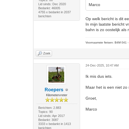
Topics: 86
Lid sinds: Dec 2020
Marco
Bedankt: 46005
4755 x bedankt in 2037
berichten
Op welk bericht is dit e
In mijn laatste bericht 
bahn is zo oostelijk als
Voornaamste fietsen: B4M 041 - M
Zoek
24-Dec-2025, 10:47 AM
Ik mis dus iets.
Maar het is een niet zo
Roepers
Kilometervreter
Groet,
Berichten: 2.883
Marco
Topics: 90
Lid sinds: Apr 2017
Bedankt: 3087
3333 x bedankt in 1413
berichten