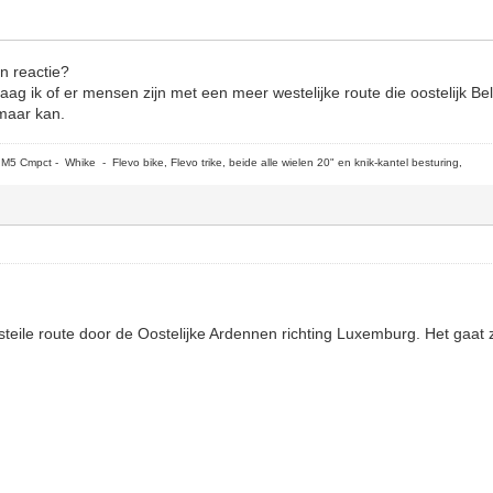
en reactie?
vraag ik of er mensen zijn met een meer westelijke route die oostelijk B
 maar kan.
5 Cmpct - Whike - Flevo bike, Flevo trike, beide alle wielen 20" en knik-kantel besturing,
 steile route door de Oostelijke Ardennen richting Luxemburg. Het gaat 