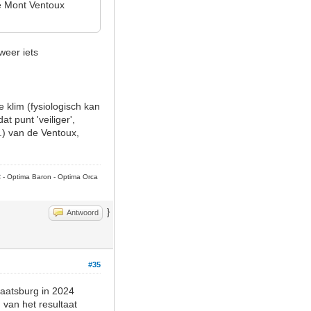
de Mont Ventoux
weer iets
 klim (fysiologisch kan
t punt 'veiliger',
.) van de Ventoux,
C - Optima Baron - Optima Orca
}
Antwoord
#35
raatsburg in 2024
van het resultaat