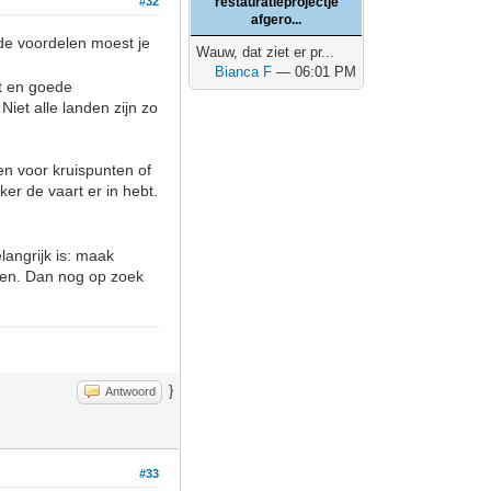
#32
restauratieprojectje
afgero...
de voordelen moest je
Wauw, dat ziet er pr...
Bianca F
— 06:01 PM
lt en goede
 Niet alle landen zijn zo
en voor kruispunten of
er de vaart er in hebt.
langrijk is: maak
ten. Dan nog op zoek
}
Antwoord
#33