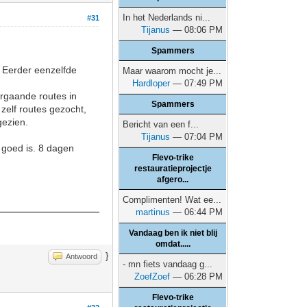
In het Nederlands ni...
#31
Tijanus
— 08:06 PM
Spammers
. Eerder eenzelfde
Maar waarom mocht je...
Hardloper
— 07:49 PM
orgaande routes in
Spammers
 zelf routes gezocht,
gezien.
Bericht van een f...
Tijanus
— 07:04 PM
 goed is. 8 dagen
Flevo-trike
restauratieprojectje
afgero...
Complimenten! Wat ee...
martinus
— 06:44 PM
Vandaag ben ik niet blij
omdat.....
}
Antwoord
- mn fiets vandaag g...
ZoefZoef
— 06:28 PM
Flevo-trike