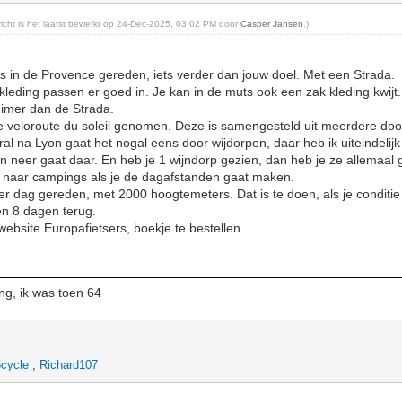
ericht is het laatst bewerkt op 24-Dec-2025, 03:02 PM door
Casper Jansen
.)
s in de Provence gereden, iets verder dan jouw doel. Met een Strada.
kleding passen er goed in. Je kan in de muts ook een zak kleding kwijt
ruimer dan de Strada.
de veloroute du soleil genomen. Deze is samengesteld uit meerdere do
ral na Lyon gaat het nogal eens door wijdorpen, daar heb ik uiteindelijk
n neer gaat daar. En heb je 1 wijndorp gezien, dan heb je ze allemaal 
 naar campings als je de dagafstanden gaat maken.
r dag gereden, met 2000 hoogtemeters. Dat is te doen, als je conditie
en 8 dagen terug.
website Europafietsers, boekje te bestellen.
ing, ik was toen 64
cycle
,
Richard107