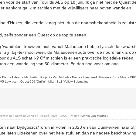
en voor de start van Tour du ALS op 18 juni. Ik ga niet met de Quest 
der aankom ga ik misschien met de vrijwilligers naar boven wandelen.
lpe d'Huzes, die kende ik nog niet, dus de naamsbekendheid is zojuist 
d, zelfs zonder een Quest op de top te zetten.
wandelen' trouwens niet, vanuit Malaucene heb je fysisch de zwaarste
 zijn bij -te- mooi weer, de Malaucene-route over de noordflank is op da
ur du ALS schat ik? Of mischien is er een praktische logistieke reden..
 aan een wandeling van 50 kilometer. En dan nog weer omlaag...
rpe Diem - Airborne Manhattan Project - Van Nicholas Euros - Litespeed Ultimate - Koga Miyata FP
M5 Lowracer - Quest 259 'Quifje' - Milan SL2 'Yellow Submarine'
ericht is het laatst bewerkt op 25-Dec-2025, 08:22 PM door
Martin van Mourik
.)
eizen naar Bydgoszcz/Torun in Polen in 2023 en van Duinkerken naar St
te laten uitrekenen over het hele stuk, en dan na nadere beschouwing 