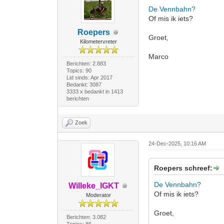
De Vennbahn?
Of mis ik iets?
Roepers
Groet,
Kilometervreter
Marco
Berichten: 2.883
Topics: 90
Lid sinds: Apr 2017
Bedankt: 3087
3333 x bedankt in 1413
berichten
Zoek
24-Dec-2025, 10:16 AM
Roepers schreef:
De Vennbahn?
Willeke_IGKT
Of mis ik iets?
Moderator
Groet,
Berichten: 3.082