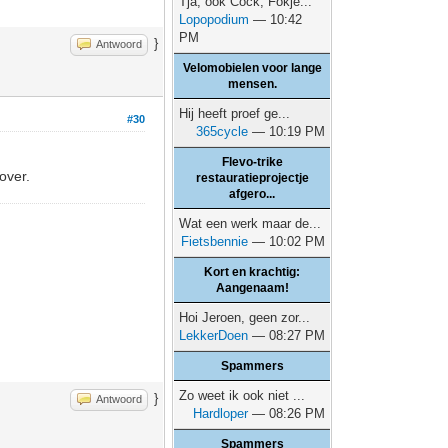
Tja, ook Cock, Fokje...
Lopopodium
— 10:42
PM
}
Antwoord
Velomobielen voor lange
mensen.
Hij heeft proef ge...
#30
365cycle
— 10:19 PM
Flevo-trike
over.
restauratieprojectje
afgero...
Wat een werk maar de...
Fietsbennie
— 10:02 PM
Kort en krachtig:
Aangenaam!
Hoi Jeroen, geen zor...
LekkerDoen
— 08:27 PM
Spammers
Zo weet ik ook niet ...
}
Antwoord
Hardloper
— 08:26 PM
Spammers