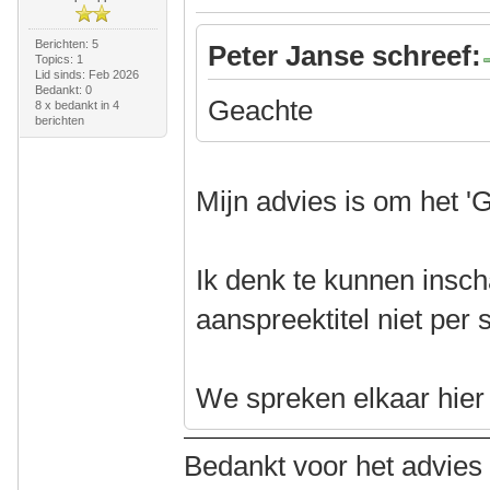
Berichten: 5
Peter Janse schreef:
Topics: 1
Lid sinds: Feb 2026
Bedankt: 0
Geachte
8 x bedankt in 4
berichten
Mijn advies is om het '
Ik denk te kunnen insch
aanspreektitel niet per 
We spreken elkaar hier a
Bedankt voor het advies i