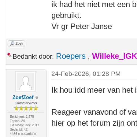
ik had het niet met een b
gebruikt.
Vr gr Peter Janse
Zoek
Roepers
,
Willeke_IG
Bedankt door:
24-Feb-2026, 01:28 PM
Ik hou idd meer van het 
ZoefZoef
Kilometervreter
Reageer vanavond of van
Berichten: 2.879
hier op het forum zijn o
Topics: 30
Lid sinds: Dec 2017
Bedankt: 42
4456 x bedankt in