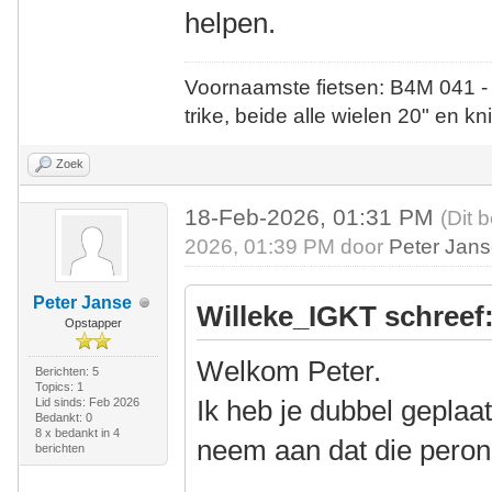
helpen.
Voornaamste fietsen: B4M 041 -
trike, beide alle wielen 20" en kn
Zoek
18-Feb-2026, 01:31 PM
(Dit 
2026, 01:39 PM door
Peter Jan
Peter Janse
Willeke_IGKT schreef
Opstapper
Welkom Peter.
Berichten: 5
Topics: 1
Ik heb je dubbel geplaat
Lid sinds: Feb 2026
Bedankt: 0
8 x bedankt in 4
neem aan dat die peron
berichten