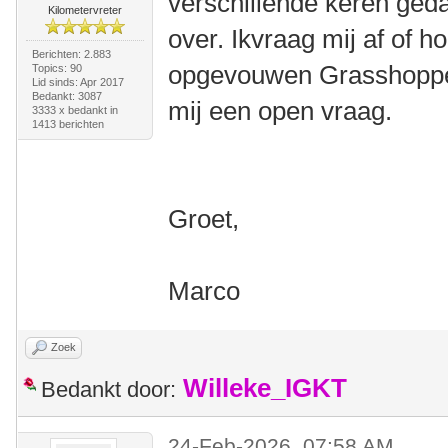
verschillende keren ged
Kilometervreter
over. Ikvraag mij af of h
Berichten: 2.883
opgevouwen Grasshopper 
Topics: 90
Lid sinds: Apr 2017
Bedankt: 3087
mij een open vraag.
3333 x bedankt in
1413 berichten
Groet,
Marco
Zoek
Willeke_IGKT
Bedankt door:
24-Feb-2026, 07:58 AM