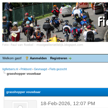
Welkom gast!
Aanmelden
Registreren
ligfietsers.nl
›
Prikbord
›
Gevraagd
›
Fiets gezocht
grasshopper vouwbaar
elde waardering is 0
grasshopper vouwbaar
18-Feb-2026, 12:07 PM