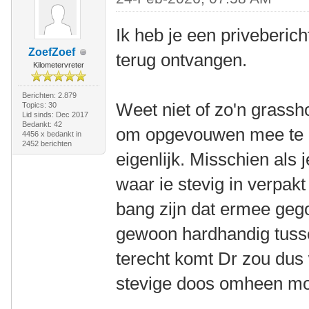
Ik heb je een priveberic
ZoefZoef
terug ontvangen.
Kilometervreter
Berichten: 2.879
Weet niet of zo'n grassho
Topics: 30
Lid sinds: Dec 2017
Bedankt: 42
om opgevouwen mee te n
4456 x bedankt in
2452 berichten
eigenlijk. Misschien als
waar ie stevig in verpak
bang zijn dat ermee gego
gewoon hardhandig tusse
terecht komt Dr zou dus 
stevige doos omheen mo