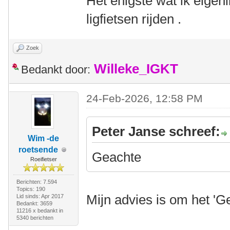
Het enigste wat ik eigenl
ligfietsen rijden .
Zoek
Willeke_IGKT
Bedankt door:
24-Feb-2026, 12:58 PM
Peter Janse schreef:
Wim -de
roetsende
Geachte
Roeifietser
Berichten: 7.594
Topics: 190
Mijn advies is om het 'G
Lid sinds: Apr 2017
Bedankt: 3659
11216 x bedankt in
5340 berichten