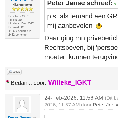
Peter Janse schreef:
Kilometervreter
p.s. als iemand een GR
Berichten: 2.879
Topics: 30
mij aanbevolen
Lid sinds: Dec 2017
Bedankt: 42
4456 x bedankt in
2452 berichten
Daar ging mn priveberic
Rechtsboven, bij 'persoon
moeten kunnen terugvin
Zoek
Willeke_IGKT
Bedankt door:
24-Feb-2026, 11:56 AM
(Dit b
2026, 11:57 AM door
Peter Jans