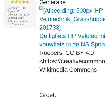
Generatie
Berichten: 2.883
Topics: 90
Lid sinds: Apr 2017
Bedankt: 3087
3333 x bedankt in
1413 berichten
De ligfiets HP Velotechn
vouwfiets in de NS Spri
Roepers, CC BY 4.0
<https://creativecommons
Wikimedia Commons
Groet,