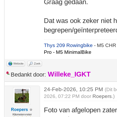
Graag gedaan.
Dat was ook zeker niet h
begrepen/geïnterpreteer
Thys 209 Rowingbike
- M5 CHR
Pro - M5 MinimalBike
Website
Zoek
Willeke_IGKT
Bedankt door:
24-Feb-2026, 10:25 PM
(Dit 
2026, 07:22 PM door
Roepers
.)
Foto van afgelopen zate
Roepers
Kilometervreter