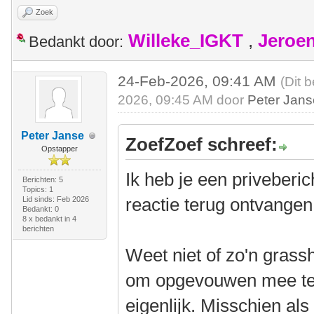
Zoek
Willeke_IGKT
,
Jeroe
Bedankt door:
24-Feb-2026, 09:41 AM
(Dit 
2026, 09:45 AM door
Peter Jan
Peter Janse
ZoefZoef schreef:
Opstapper
Ik heb je een priveberi
Berichten: 5
Topics: 1
reactie terug ontvangen
Lid sinds: Feb 2026
Bedankt: 0
8 x bedankt in 4
berichten
Weet niet of zo'n grassh
om opgevouwen mee te 
eigenlijk. Misschien al