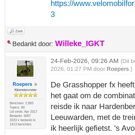
https://www.velomobilfo
3
Zoek
Willeke_IGKT
Bedankt door:
24-Feb-2026, 09:26 AM
(Dit 
2026, 01:27 PM door
Roepers
.)
De Grasshopper fx heeft
Roepers
Kilometervreter
het gaat om de combinati
Berichten: 2.883
reisde ik naar Hardenb
Topics: 90
Lid sinds: Apr 2017
Leeuwarden, met de tre
Bedankt: 3087
3333 x bedankt in
1413 berichten
ik heerlijk gefietst. 's A