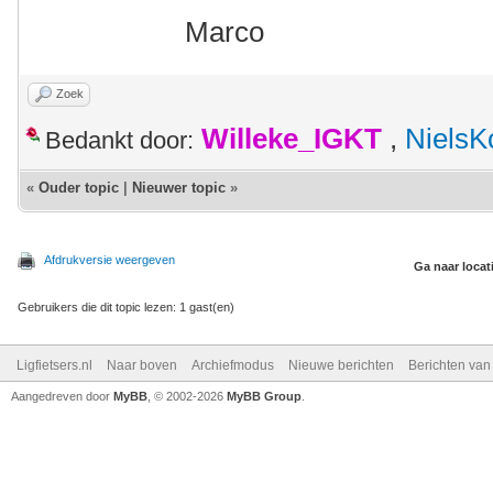
Marco
Zoek
Willeke_IGKT
,
NielsK
Bedankt door:
«
Ouder topic
|
Nieuwer topic
»
Afdrukversie weergeven
Ga naar locat
Gebruikers die dit topic lezen: 1 gast(en)
Ligfietsers.nl
Naar boven
Archiefmodus
Nieuwe berichten
Berichten va
Aangedreven door
MyBB
, © 2002-2026
MyBB Group
.