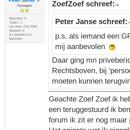
Peter Janse
ZoefZoef schreef:
Opstapper
Berichten: 5
Peter Janse schreef:
Topics: 1
Lid sinds: Feb 2026
Bedankt: 0
p.s. als iemand een G
8 x bedankt in 4
berichten
mij aanbevolen
Daar ging mn priveberi
Rechtsboven, bij 'persoo
moeten kunnen terugvi
Geachte Zoef Zoef ik heb
een teruggestuurd ik ben
forum ik zit er nog maar 