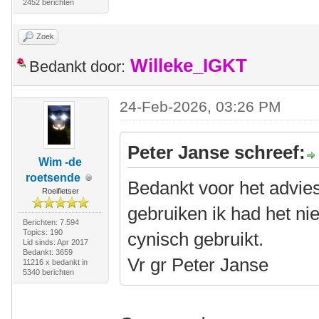
2452 berichten
Zoek
Willeke_IGKT
Bedankt door:
24-Feb-2026, 03:26 PM
Peter Janse schreef:
Wim -de
roetsende
Bedankt voor het advies 
Roeifietser
gebruiken ik had het nie
Berichten: 7.594
Topics: 190
cynisch gebruikt.
Lid sinds: Apr 2017
Bedankt: 3659
Vr gr Peter Janse
11216 x bedankt in
5340 berichten