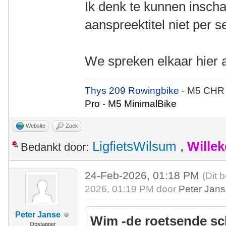
Ik denk te kunnen inscha
aanspreektitel niet per s
We spreken elkaar hier aa
Thys 209 Rowingbike
- M5 CHR
Pro - M5 MinimalBike
Website
Zoek
LigfietsWilsum
,
Wille
Bedankt door:
24-Feb-2026, 01:18 PM
(Dit 
2026, 01:19 PM door
Peter Jan
Peter Janse
Wim -de roetsende sc
Opstapper