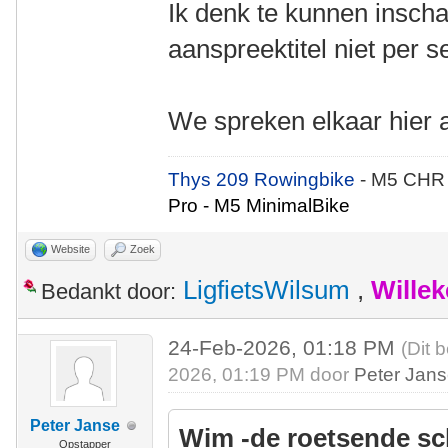
Ik denk te kunnen inscha
aanspreektitel niet per s
We spreken elkaar hier aa
Thys 209 Rowingbike
- M5 CHR
Pro - M5 MinimalBike
Website
Zoek
LigfietsWilsum
,
Wille
Bedankt door:
24-Feb-2026, 01:18 PM
(Dit 
2026, 01:19 PM door
Peter Jan
Peter Janse
Wim -de roetsende sc
Opstapper