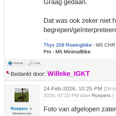
Graag gedaan.
Dat was ook zeker niet h
begrepen/geïnterpreteer
Thys 209 Rowingbike
- M5 CHR
Pro - M5 MinimalBike
Website
Zoek
Willeke_IGKT
Bedankt door:
24-Feb-2026, 10:25 PM
(Dit 
2026, 07:22 PM door
Roepers
.)
Foto van afgelopen zate
Roepers
Kilometervreter