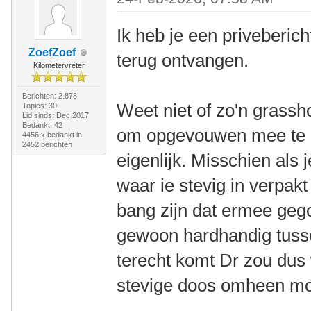
Ik heb je een priveberic
ZoefZoef
terug ontvangen.
Kilometervreter
Berichten: 2.878
Weet niet of zo'n grassho
Topics: 30
Lid sinds: Dec 2017
Bedankt: 42
om opgevouwen mee te n
4456 x bedankt in
2452 berichten
eigenlijk. Misschien als
waar ie stevig in verpak
bang zijn dat ermee gego
gewoon hardhandig tusse
terecht komt Dr zou dus 
stevige doos omheen mo