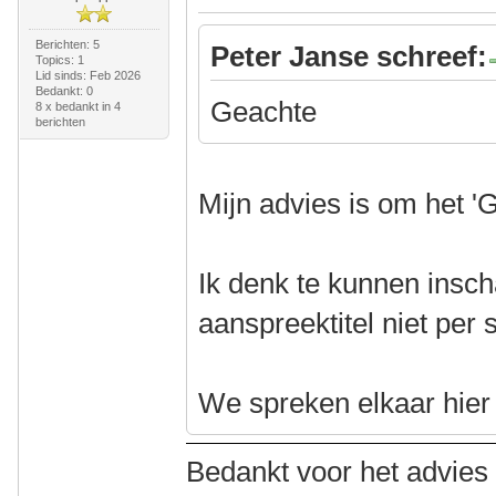
Berichten: 5
Peter Janse schreef:
Topics: 1
Lid sinds: Feb 2026
Bedankt: 0
Geachte
8 x bedankt in 4
berichten
Mijn advies is om het '
Ik denk te kunnen insch
aanspreektitel niet per 
We spreken elkaar hier a
Bedankt voor het advies i