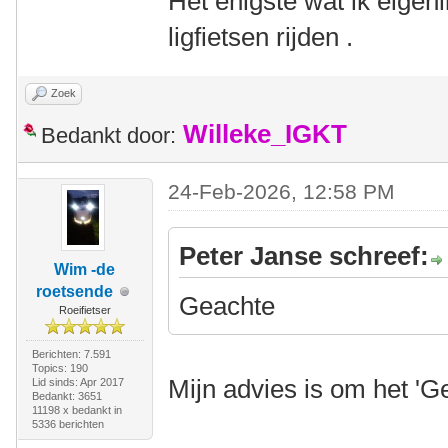
Het enigste wat ik eigenl
ligfietsen rijden .
Zoek
Willeke_IGKT
Bedankt door:
24-Feb-2026, 12:58 PM
Peter Janse schreef:
Wim -de
roetsende
Geachte
Roeifietser
Berichten: 7.591
Topics: 190
Mijn advies is om het 'G
Lid sinds: Apr 2017
Bedankt: 3651
11198 x bedankt in
5336 berichten