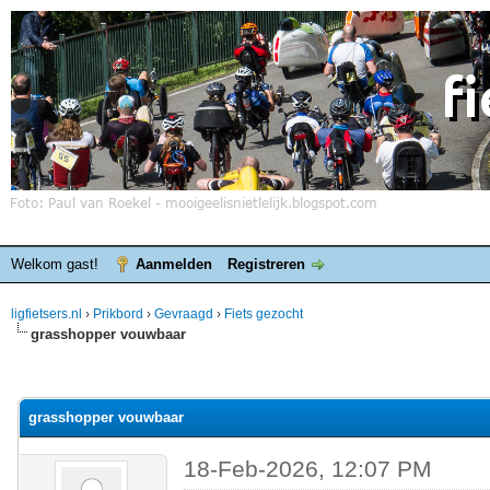
Welkom gast!
Aanmelden
Registreren
ligfietsers.nl
›
Prikbord
›
Gevraagd
›
Fiets gezocht
grasshopper vouwbaar
elde waardering is 0
grasshopper vouwbaar
18-Feb-2026, 12:07 PM