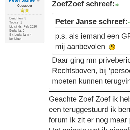
Peter Janse
ZoefZoef schreef:
Opstapper
Berichten: 5
Peter Janse schreef:
Topics: 1
Lid sinds: Feb 2026
Bedankt: 0
p.s. als iemand een G
8 x bedankt in 4
berichten
mij aanbevolen
Daar ging mn priveberi
Rechtsboven, bij 'persoo
moeten kunnen terugvi
Geachte Zoef Zoef ik heb
een teruggestuurd ik ben
forum ik zit er nog maar 