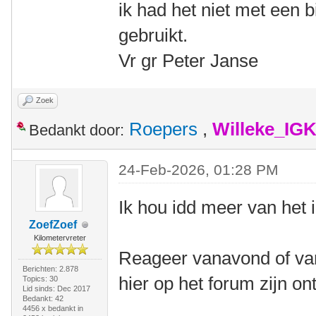
ik had het niet met een b
gebruikt.
Vr gr Peter Janse
Zoek
Roepers
,
Willeke_IG
Bedankt door:
24-Feb-2026, 01:28 PM
Ik hou idd meer van het 
ZoefZoef
Kilometervreter
Reageer vanavond of van
Berichten: 2.878
hier op het forum zijn o
Topics: 30
Lid sinds: Dec 2017
Bedankt: 42
4456 x bedankt in