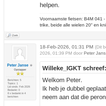
helpen.
Voornaamste fietsen: B4M 041 -
trike, beide alle wielen 20" en kn
Zoek
18-Feb-2026, 01:31 PM
(Dit 
2026, 01:39 PM door
Peter Jan
Peter Janse
Willeke_IGKT schreef
Opstapper
Welkom Peter.
Berichten: 5
Topics: 1
Ik heb je dubbel geplaat
Lid sinds: Feb 2026
Bedankt: 0
8 x bedankt in 4
neem aan dat die peron
berichten