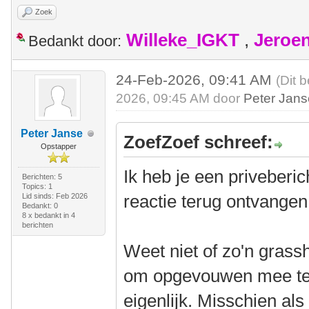
Zoek
Willeke_IGKT
,
Jeroe
Bedankt door:
24-Feb-2026, 09:41 AM
(Dit 
2026, 09:45 AM door
Peter Jan
Peter Janse
ZoefZoef schreef:
Opstapper
Ik heb je een priveberi
Berichten: 5
Topics: 1
reactie terug ontvangen
Lid sinds: Feb 2026
Bedankt: 0
8 x bedankt in 4
berichten
Weet niet of zo'n grassh
om opgevouwen mee te 
eigenlijk. Misschien al