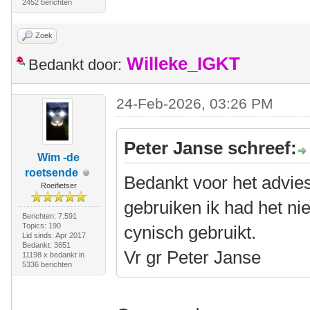
2452 berichten
Zoek
Willeke_IGKT
Bedankt door:
24-Feb-2026, 03:26 PM
Peter Janse schreef:
Wim -de
roetsende
Bedankt voor het advies 
Roeifietser
gebruiken ik had het nie
Berichten: 7.591
Topics: 190
cynisch gebruikt.
Lid sinds: Apr 2017
Bedankt: 3651
Vr gr Peter Janse
11198 x bedankt in
5336 berichten