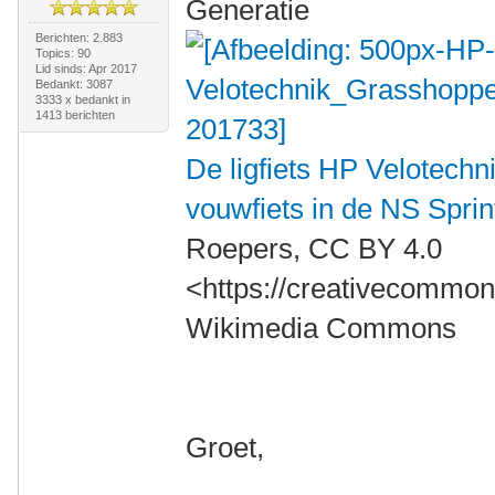
Generatie
Berichten: 2.883
Topics: 90
Lid sinds: Apr 2017
Bedankt: 3087
3333 x bedankt in
1413 berichten
De ligfiets HP Velotechn
vouwfiets in de NS Spri
Roepers, CC BY 4.0
<https://creativecommons
Wikimedia Commons
Groet,