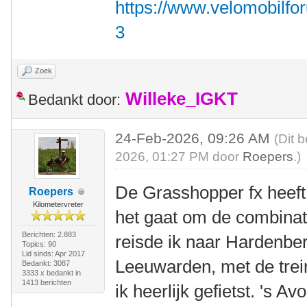
https://www.velomobilfo
3
Zoek
Willeke_IGKT
Bedankt door:
24-Feb-2026, 09:26 AM
(Dit 
2026, 01:27 PM door
Roepers
.)
De Grasshopper fx heeft
Roepers
Kilometervreter
het gaat om de combinati
Berichten: 2.883
reisde ik naar Hardenb
Topics: 90
Lid sinds: Apr 2017
Leeuwarden, met de tre
Bedankt: 3087
3333 x bedankt in
1413 berichten
ik heerlijk gefietst. 's A