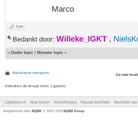
Marco
Zoek
Willeke_IGKT
,
NielsK
Bedankt door:
«
Ouder topic
|
Nieuwer topic
»
Afdrukversie weergeven
Ga naar locat
Gebruikers die dit topic lezen: 2 gast(en)
Ligfietsers.nl
Naar boven
Archiefmodus
Nieuwe berichten
Berichten va
Aangedreven door
MyBB
, © 2002-2026
MyBB Group
.