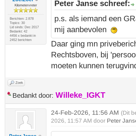
Peter Janse schreef:
Kilometervreter
p.s. als iemand een GR
Berichten: 2.878
Topics: 30
mij aanbevolen
Lid sinds: Dec 2017
Bedankt: 42
4456 x bedankt in
2452 berichten
Daar ging mn priveberic
Rechtsboven, bij 'persoon
moeten kunnen terugvin
Zoek
Willeke_IGKT
Bedankt door:
24-Feb-2026, 11:56 AM
(Dit b
2026, 11:57 AM door
Peter Jans