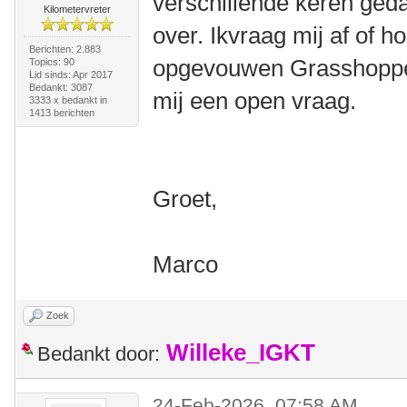
verschillende keren ged
Kilometervreter
over. Ikvraag mij af of h
Berichten: 2.883
opgevouwen Grasshopper 
Topics: 90
Lid sinds: Apr 2017
Bedankt: 3087
mij een open vraag.
3333 x bedankt in
1413 berichten
Groet,
Marco
Zoek
Willeke_IGKT
Bedankt door:
24-Feb-2026, 07:58 AM