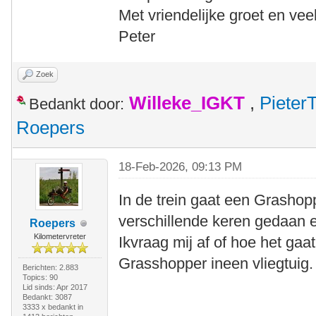
Met vriendelijke groet en ve
Peter
Zoek
Willeke_IGKT
,
Pieter
Bedankt door:
Roepers
18-Feb-2026, 09:13 PM
In de trein gaat een Grashopp
verschillende keren gedaan e
Roepers
Kilometervreter
Ikvraag mij af of hoe het g
Grasshopper ineen vliegtuig.
Berichten: 2.883
Topics: 90
Lid sinds: Apr 2017
Bedankt: 3087
3333 x bedankt in