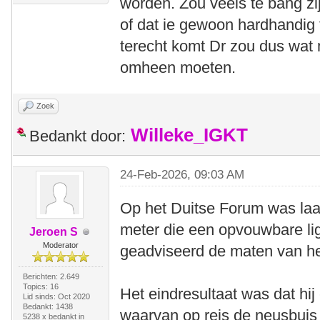
worden. Zou veels te bang z
of dat ie gewoon hardhandig 
terecht komt Dr zou dus wat 
omheen moeten.
Zoek
Willeke_IGKT
Bedankt door:
24-Feb-2026, 09:03 AM
Op het Duitse Forum was laa
meter die een opvouwbare ligf
Jeroen S
Moderator
geadviseerd de maten van he
Berichten: 2.649
Topics: 16
Het eindresultaat was dat hij
Lid sinds: Oct 2020
Bedankt: 1438
waarvan op reis de neusbuis 
5238 x bedankt in