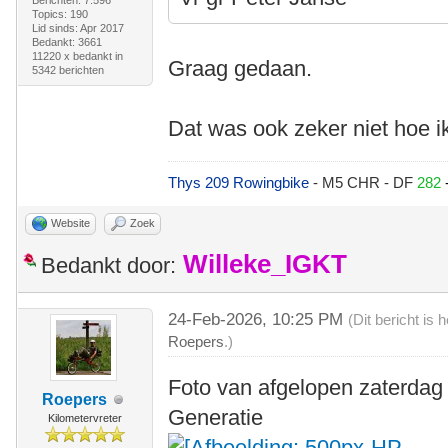
Berichten: 7.596
Topics: 190
Lid sinds: Apr 2017
Bedankt: 3661
11220 x bedankt in
Graag gedaan.
5342 berichten
Dat was ook zeker niet hoe i
Thys 209 Rowingbike
- M5 CHR - DF
282
Website
Zoek
Willeke_IGKT
Bedankt door:
24-Feb-2026, 10:25 PM
(Dit bericht is
Roepers
.)
Foto van afgelopen zaterdag
Roepers
Generatie
Kilometervreter