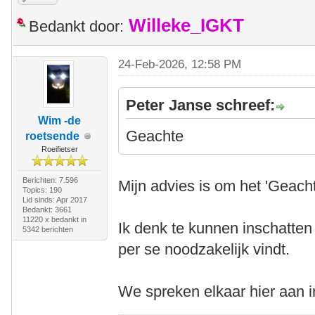
Willeke_IGKT
Bedankt door:
24-Feb-2026, 12:58 PM
Peter Janse schreef:
Wim -de
Geachte
roetsende
Roeifietser
Berichten: 7.596
Mijn advies is om het 'Geacht
Topics: 190
Lid sinds: Apr 2017
Bedankt: 3661
11220 x bedankt in
Ik denk te kunnen inschatten 
5342 berichten
per se noodzakelijk vindt.
We spreken elkaar hier aan in