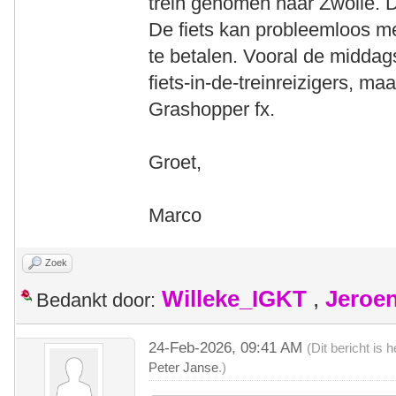
trein genomen naar Zwolle. D
De fiets kan probleemloos mee
te betalen. Vooral de middags
fiets-in-de-treinreizigers, ma
Grashopper fx.
Groet,
Marco
Zoek
Willeke_IGKT
,
Jeroe
Bedankt door:
24-Feb-2026, 09:41 AM
(Dit bericht is
Peter Janse
.)