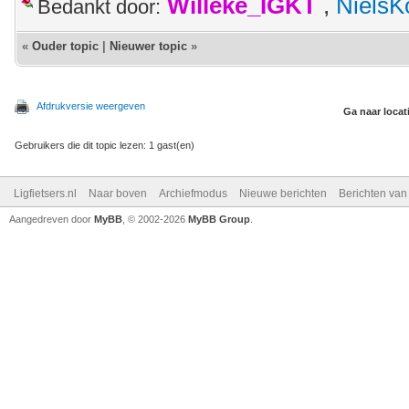
Willeke_IGKT
,
NielsK
Bedankt door:
«
Ouder topic
|
Nieuwer topic
»
Afdrukversie weergeven
Ga naar locat
Gebruikers die dit topic lezen: 1 gast(en)
Ligfietsers.nl
Naar boven
Archiefmodus
Nieuwe berichten
Berichten va
Aangedreven door
MyBB
, © 2002-2026
MyBB Group
.