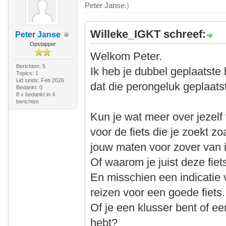
Peter Janse
.)
Willeke_IGKT schreef:
Peter Janse
Opstapper
Welkom Peter.
Berichten: 5
Ik heb je dubbel geplaatste 
Topics: 1
Lid sinds: Feb 2026
dat die perongeluk geplaats
Bedankt: 0
8 x bedankt in 4
berichten
Kun je wat meer over jezelf 
voor de fiets die je zoekt zo
jouw maten voor zover van i
Of waarom je juist deze fiet
En misschien een indicatie v
reizen voor een goede fiets.
Of je een klusser bent of een
hebt?