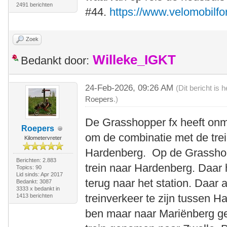
2491 berichten
#44.
https://www.velomobilfo
Zoek
Willeke_IGKT
Bedankt door:
24-Feb-2026, 09:26 AM
(Dit bericht is
Roepers
.)
De Grasshopper fx heeft onm
Roepers
om de combinatie met de trei
Kilometervreter
Hardenberg. Op de Grassho
Berichten: 2.883
trein naar Hardenberg. Daar h
Topics: 90
Lid sinds: Apr 2017
terug naar het station. Daa
Bedankt: 3087
3333 x bedankt in
treinverkeer te zijn tussen 
1413 berichten
ben maar naar Mariënberg gef