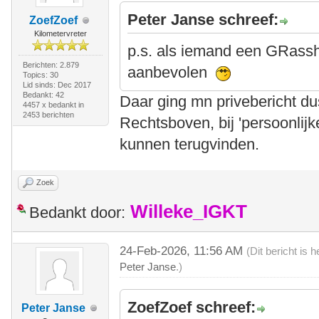
Peter Janse schreef:
ZoefZoef
Kilometervreter
p.s. als iemand een GRassho
Berichten: 2.879
aanbevolen
Topics: 30
Lid sinds: Dec 2017
Bedankt: 42
Daar ging mn privebericht d
4457 x bedankt in
2453 berichten
Rechtsboven, bij 'persoonlijk
kunnen terugvinden.
Zoek
Willeke_IGKT
Bedankt door:
24-Feb-2026, 11:56 AM
(Dit bericht is
Peter Janse
.)
ZoefZoef schreef:
Peter Janse