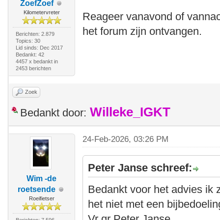
ZoefZoef
Kilometervreter
Reageer vanavond of vannacht
het forum zijn ontvangen.
Berichten: 2.879
Topics: 30
Lid sinds: Dec 2017
Bedankt: 42
4457 x bedankt in
2453 berichten
Zoek
Willeke_IGKT
Bedankt door:
24-Feb-2026, 03:26 PM
Peter Janse schreef:
Wim -de
Bedankt voor het advies ik z
roetsende
Roeifietser
het niet met een bijbedoelin
Vr gr Peter Janse