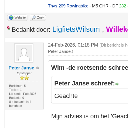
Thys 209 Rowingbike
- M5 CHR - DF
282
Website
Zoek
LigfietsWilsum
,
Wille
Bedankt door:
24-Feb-2026, 01:18 PM
(Dit bericht is
Peter Janse
.)
Wim -de roetsende schree
Peter Janse
Opstapper
Peter Janse schreef:
Berichten: 5
Topics: 1
Lid sinds: Feb 2026
Geachte
Bedankt: 0
8 x bedankt in 4
berichten
Mijn advies is om het 'Geac