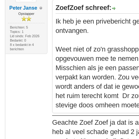
ZoefZoef schreef:
Peter Janse
Opstapper
Ik heb je een privebericht g
Berichten: 5
ontvangen.
Topics: 1
Lid sinds: Feb 2026
Bedankt: 0
8 x bedankt in 4
Weet niet of zo'n grasshoppe
berichten
opgevouwen mee te nemen in
Misschien als je een passen
verpakt kan worden. Zou ve
wordt anders of dat ie gewo
het ruim terecht komt Dr zo
stevige doos omheen moet
Geachte Zoef Zoef ja dat is alt
heb al veel schade gehad 2 j