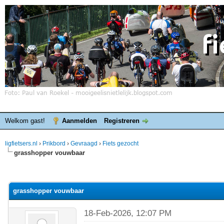
Welkom gast!
Aanmelden
Registreren
ligfietsers.nl
›
Prikbord
›
Gevraagd
›
Fiets gezocht
grasshopper vouwbaar
elde waardering is 0
grasshopper vouwbaar
18-Feb-2026, 12:07 PM