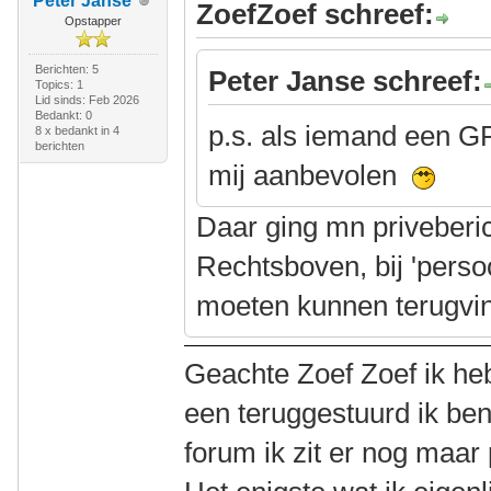
Peter Janse
ZoefZoef schreef:
Opstapper
Berichten: 5
Peter Janse schreef:
Topics: 1
Lid sinds: Feb 2026
Bedankt: 0
p.s. als iemand een G
8 x bedankt in 4
berichten
mij aanbevolen
Daar ging mn priveberi
Rechtsboven, bij 'persoo
moeten kunnen terugvi
Geachte Zoef Zoef ik heb
een teruggestuurd ik ben
forum ik zit er nog maar 