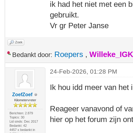
ik had het niet met een b
gebruikt.
Vr gr Peter Janse
Zoek
Roepers
,
Willeke_IG
Bedankt door:
24-Feb-2026, 01:28 PM
Ik hou idd meer van het 
ZoefZoef
Kilometervreter
Reageer vanavond of van
Berichten: 2.879
hier op het forum zijn o
Topics: 30
Lid sinds: Dec 2017
Bedankt: 42
4457 x bedankt in