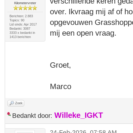
verschillende keren ged
Kilometervreter
over. Ikvraag mij af of h
Berichten: 2.883
opgevouwen Grasshopper 
Topics: 90
Lid sinds: Apr 2017
Bedankt: 3087
mij een open vraag.
3333 x bedankt in
1413 berichten
Groet,
Marco
Zoek
Willeke_IGKT
Bedankt door:
24-Feb-2026, 07:58 AM