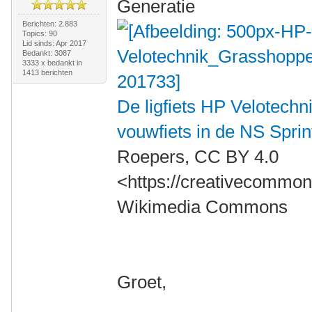
Generatie
Berichten: 2.883
Topics: 90
Lid sinds: Apr 2017
Bedankt: 3087
3333 x bedankt in
1413 berichten
De ligfiets HP Velotechn
vouwfiets in de NS Spri
Roepers, CC BY 4.0
<https://creativecommons
Wikimedia Commons
Groet,