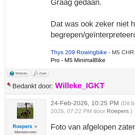
Graag gedaan.
Dat was ook zeker niet h
begrepen/geïnterpreteer
Thys 209 Rowingbike
- M5 CHR
Pro - M5 MinimalBike
Website
Zoek
Willeke_IGKT
Bedankt door:
24-Feb-2026, 10:25 PM
(Dit 
2026, 07:22 PM door
Roepers
.)
Foto van afgelopen zate
Roepers
Kilometervreter