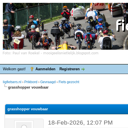
Welkom gast!
Aanmelden
Registreren
ligfietsers.nl
›
Prikbord
›
Gevraagd
›
Fiets gezocht
grasshopper vouwbaar
elde waardering is 0
grasshopper vouwbaar
18-Feb-2026, 12:07 PM