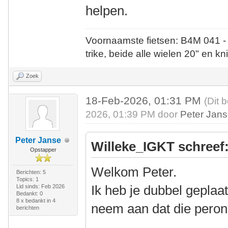
helpen.
Voornaamste fietsen: B4M 041 -
trike, beide alle wielen 20" en kn
Zoek
18-Feb-2026, 01:31 PM
(Dit 
2026, 01:39 PM door
Peter Jan
Peter Janse
Willeke_IGKT schreef
Opstapper
Welkom Peter.
Berichten: 5
Topics: 1
Ik heb je dubbel geplaat
Lid sinds: Feb 2026
Bedankt: 0
8 x bedankt in 4
neem aan dat die peron
berichten