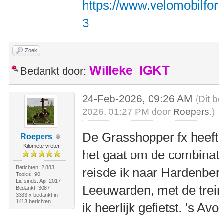
https://www.velomobilfo
3
Zoek
Willeke_IGKT
Bedankt door:
24-Feb-2026, 09:26 AM
(Dit 
2026, 01:27 PM door
Roepers
.)
De Grasshopper fx heeft
Roepers
Kilometervreter
het gaat om de combinati
Berichten: 2.883
reisde ik naar Hardenb
Topics: 90
Lid sinds: Apr 2017
Leeuwarden, met de tre
Bedankt: 3087
3333 x bedankt in
1413 berichten
ik heerlijk gefietst. 's A