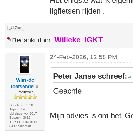
Het enigste wat ik eigenl
ligfietsen rijden .
Zoek
Willeke_IGKT
Bedankt door:
24-Feb-2026, 12:58 PM
Peter Janse schreef:
Wim -de
roetsende
Geachte
Roeifietser
Berichten: 7.596
Topics: 190
Mijn advies is om het 'G
Lid sinds: Apr 2017
Bedankt: 3662
11231 x bedankt in
5342 berichten