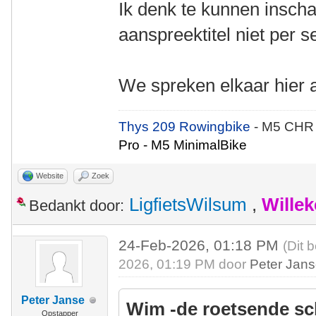
Ik denk te kunnen inscha
aanspreektitel niet per s
We spreken elkaar hier aa
Thys 209 Rowingbike
- M5 CHR
Pro - M5 MinimalBike
Website
Zoek
LigfietsWilsum
,
Wille
Bedankt door:
24-Feb-2026, 01:18 PM
(Dit 
2026, 01:19 PM door
Peter Jan
Peter Janse
Wim -de roetsende sc
Opstapper