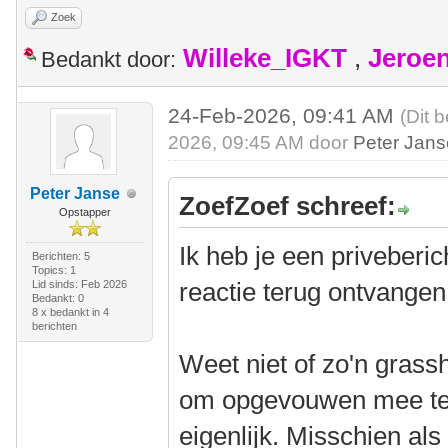
Zoek
Willeke_IGKT
,
Jeroe
Bedankt door:
24-Feb-2026, 09:41 AM
(Dit 
2026, 09:45 AM door
Peter Jan
Peter Janse
ZoefZoef schreef:
Opstapper
Ik heb je een priveberi
Berichten: 5
Topics: 1
reactie terug ontvangen
Lid sinds: Feb 2026
Bedankt: 0
8 x bedankt in 4
berichten
Weet niet of zo'n grassh
om opgevouwen mee te 
eigenlijk. Misschien al