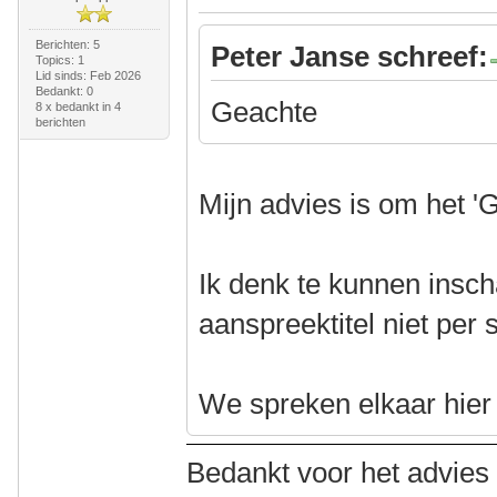
Berichten: 5
Peter Janse schreef:
Topics: 1
Lid sinds: Feb 2026
Bedankt: 0
Geachte
8 x bedankt in 4
berichten
Mijn advies is om het '
Ik denk te kunnen insch
aanspreektitel niet per 
We spreken elkaar hier a
Bedankt voor het advies i