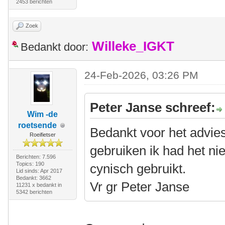
2453 berichten
Zoek
Willeke_IGKT
Bedankt door:
24-Feb-2026, 03:26 PM
Peter Janse schreef:
Wim -de
roetsende
Bedankt voor het advies 
Roeifietser
gebruiken ik had het nie
Berichten: 7.596
Topics: 190
cynisch gebruikt.
Lid sinds: Apr 2017
Bedankt: 3662
Vr gr Peter Janse
11231 x bedankt in
5342 berichten