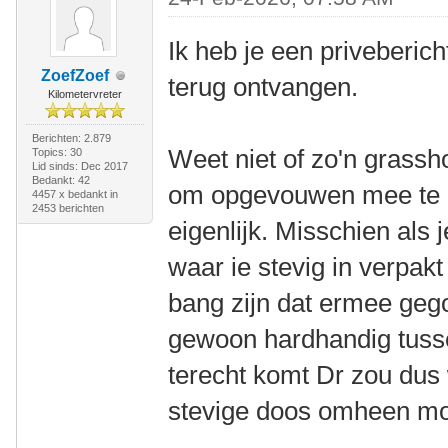
Ik heb je een priveberic
ZoefZoef
terug ontvangen.
Kilometervreter
Berichten: 2.879
Weet niet of zo'n grassho
Topics: 30
Lid sinds: Dec 2017
Bedankt: 42
om opgevouwen mee te n
4457 x bedankt in
2453 berichten
eigenlijk. Misschien als
waar ie stevig in verpak
bang zijn dat ermee gego
gewoon hardhandig tusse
terecht komt Dr zou dus 
stevige doos omheen mo