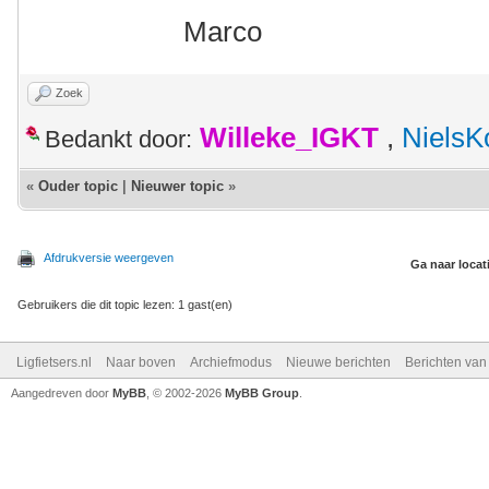
Marco
Zoek
Willeke_IGKT
,
NielsK
Bedankt door:
«
Ouder topic
|
Nieuwer topic
»
Afdrukversie weergeven
Ga naar locat
Gebruikers die dit topic lezen: 1 gast(en)
Ligfietsers.nl
Naar boven
Archiefmodus
Nieuwe berichten
Berichten va
Aangedreven door
MyBB
, © 2002-2026
MyBB Group
.