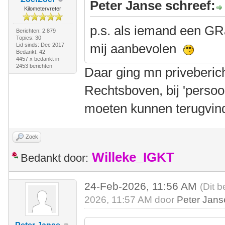
Peter Janse schreef:
Kilometervreter
p.s. als iemand een GR
Berichten: 2.879
Topics: 30
mij aanbevolen
Lid sinds: Dec 2017
Bedankt: 42
4457 x bedankt in
2453 berichten
Daar ging mn priveberic
Rechtsboven, bij 'persoon
moeten kunnen terugvin
Zoek
Willeke_IGKT
Bedankt door:
24-Feb-2026, 11:56 AM
(Dit b
2026, 11:57 AM door
Peter Jans