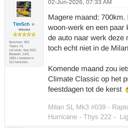
02-Jun-2026, 07:33 AM
Magere maand: 700km. 
TimSch
woon-werk en een paar
Velonaut
de auto naar werk deze 
Berichten: 963
toch echt niet in de Mil
Topics: 51
Lid sinds: Sep 2021
Bedankt: 1341
2865 x bedankt in
913 berichten
Komende maand zou iets
Climate Classic op het
feestdagen tot de kerst
Milan SL Mk3 #039 - Rapto
Hurricane - Thys 222 -
Li