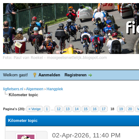
Welkom gast!
Aanmelden
Registreren
ligfietsers.nl
›
Algemeen
›
Hangplek
Kilometer topic
elde waardering is 0
Pagina's (20):
« Vorige
1
...
12
13
14
15
16
17
18
19
20
V
Kilometer topic
02-Apr-2026, 11:40 PM