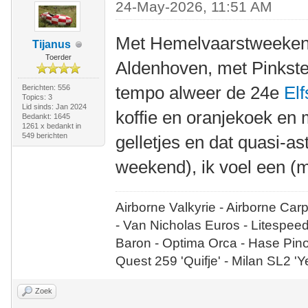
24-May-2026, 11:51 AM
Met Hemelvaarstweeke
Tijanus
Toerder
Aldenhoven, met Pinkste
tempo alweer de 24e
Elf
Berichten: 556
Topics: 3
Lid sinds: Jan 2024
koffie en oranjekoek en m
Bedankt: 1645
1261 x bedankt in
549 berichten
gelletjes en dat quasi-a
weekend), ik voel een 
Airborne Valkyrie - Airborne Car
- Van Nicholas Euros - Litespee
Baron - Optima Orca - Hase Pin
Quest 259 'Quifje' - Milan SL2 '
Zoek