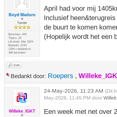
April had voor mij 1405
Boyd Maduro
Inclusief heen&terugreis
Toerder
de buurt te komen kom
Berichten: 493
(Hopelijk wordt het een 
Topics: 25
Lid sinds: Mar 2024
Bedankt: 2243
1284 x bedankt in
486 berichten
Zoek
Roepers
,
Willeke_IG
Bedankt door:
24-May-2026, 11:23 AM
(Dit 
May-2026, 11:45 PM door
Wille
Een week met net over 2
Willeke_IGKT