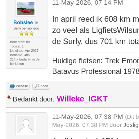
11-May-2026, 07:14 PM
In april reed ik 608 km m
Bobslee
zo veel als LigfietsWil
Semi pensionado
de Surly, dus 701 km tot
Berichten: 89
Topics: 1
Lid sinds: Apr 2017
Bedankt: 485
Huidige fietsen: Trek Emon
214 x bedankt in 89
berichten
Batavus Professional 1978
Website
Zoek
Willeke_IGKT
Bedankt door:
11-May-2026, 07:38 PM
(Dit 
May-2026, 07:38 PM door
Joslig