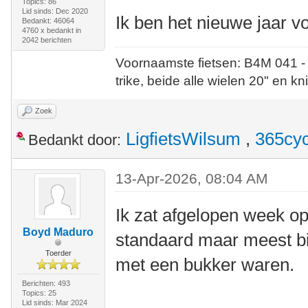
Topics: 86
Lid sinds: Dec 2020
Ik ben het nieuwe jaar vo
Bedankt: 46064
4760 x bedankt in
2042 berichten
Voornaamste fietsen: B4M 041 -
trike, beide alle wielen 20" en kn
Zoek
LigfietsWilsum
,
365cyc
Bedankt door:
13-Apr-2026, 08:04 AM
Ik zat afgelopen week op
Boyd Maduro
standaard maar meest bi
Toerder
met een bukker waren.
Berichten: 493
Topics: 25
Lid sinds: Mar 2024