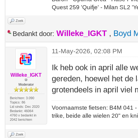
Quest 259 'Quifje' - Milan SL2 '
Zoek
Willeke_IGKT
,
Boyd 
Bedankt door:
11-May-2026, 02:08 PM
Ik heb ook in april alle
Willeke_IGKT
gereden, hoewel het de 
Moderator
grotendeels in april vie
Berichten: 3.090
Topics: 86
Voornaamste fietsen: B4M 041 -
Lid sinds: Dec 2020
Bedankt: 46064
trike, beide alle wielen 20" en kn
4760 x bedankt in
2042 berichten
Zoek