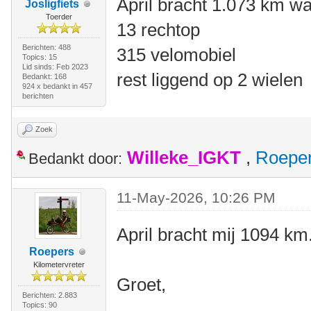
April bracht 1.073 km w
Josligfiets
Toerder
13 rechtop
Berichten: 488
315 velomobiel
Topics: 15
Lid sinds: Feb 2023
rest liggend op 2 wielen
Bedankt: 168
924 x bedankt in 457
berichten
Zoek
Willeke_IGKT
,
Roepe
Bedankt door:
11-May-2026, 10:26 PM
April bracht mij 1094 km.
Roepers
Kilometervreter
Groet,
Berichten: 2.883
Topics: 90