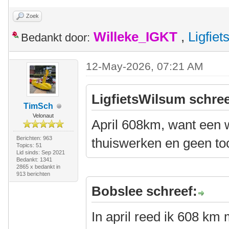
Zoek
Willeke_IGKT
,
Ligfie
Bedankt door:
12-May-2026, 07:21 AM
LigfietsWilsum schree
TimSch
Velonaut
April 608km, want een 
Berichten: 963
thuiswerken en geen to
Topics: 51
Lid sinds: Sep 2021
Bedankt: 1341
2865 x bedankt in
913 berichten
Bobslee schreef:
In april reed ik 608 km 