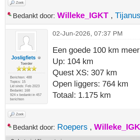
Zoek
Willeke_IGKT
,
Tijanu
Bedankt door:
02-Jun-2026, 07:37 PM
Een goede 100 km meer 
Josligfiets
Up: 104 km
Toerder
Quest XS: 307 km
Berichten: 488
Open liggers: 764 km
Topics: 15
Lid sinds: Feb 2023
Bedankt: 168
Totaal: 1.175 km
924 x bedankt in 457
berichten
Zoek
Roepers
,
Willeke_IG
Bedankt door: