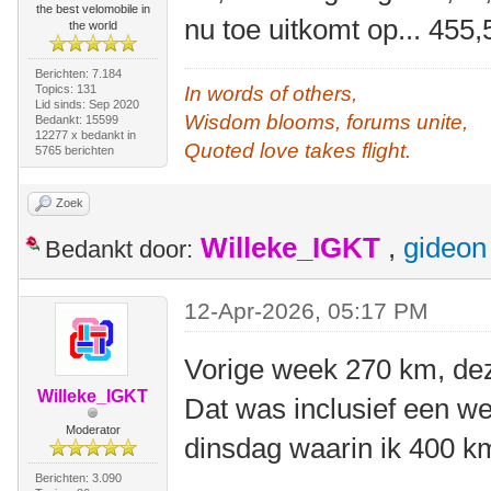
the best velomobile in
nu toe uitkomt op... 455
the world
Berichten: 7.184
Topics: 131
In words of others,
Lid sinds: Sep 2020
Wisdom blooms, forums unite,
Bedankt: 15599
12277 x bedankt in
Quoted love takes flight.
5765 berichten
Zoek
Willeke_IGKT
,
gideon
Bedankt door:
12-Apr-2026, 05:17 PM
Vorige week 270 km, de
Willeke_IGKT
Dat was inclusief een 
Moderator
dinsdag waarin ik 400 
Berichten: 3.090