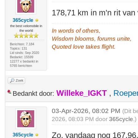
178,71 km in m'n rit va
365cycle
the best velomobile in
In words of others,
the world
Wisdom blooms, forums unite,
Berichten: 7.184
Quoted love takes flight.
Topics: 131
Lid sinds: Sep 2020
Bedankt: 15599
12277 x bedankt in
5765 berichten
Zoek
Willeke_IGKT
,
Roepe
Bedankt door:
03-Apr-2026, 08:02 PM
(Dit b
2026, 08:03 PM door
365cycle
.)
Zo, vandaag nog 167,96,
365cycle