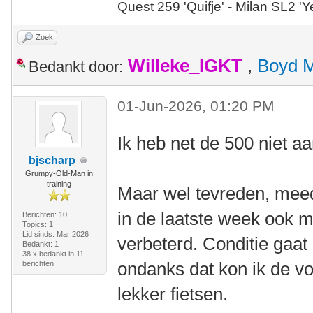
Quest 259 'Quifje' - Milan SL2 '
Zoek
Willeke_IGKT
,
Boyd 
Bedankt door:
01-Jun-2026, 01:20 PM
Ik heb net de 500 niet a
bjscharp
Grumpy-Old-Man in
training
Maar wel tevreden, meed
in de laatste week ook m'
Berichten: 10
Topics: 1
Lid sinds: Mar 2026
verbeterd. Conditie gaat 
Bedankt: 1
38 x bedankt in 11
ondanks dat kon ik de 
berichten
lekker fietsen.