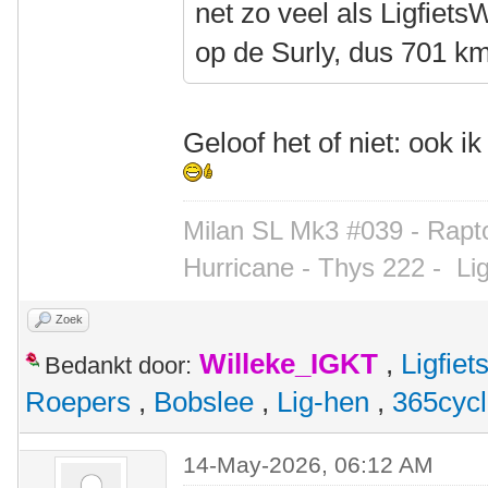
net zo veel als Ligfiet
op de Surly, dus 701 km
Geloof het of niet: ook i
Milan SL Mk3 #039 - Rapto
Hurricane - Thys 222 -
Li
Zoek
Willeke_IGKT
,
Ligfie
Bedankt door:
Roepers
,
Bobslee
,
Lig-hen
,
365cyc
14-May-2026, 06:12 AM