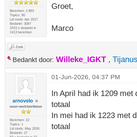
Groet,
Berichten: 2.883
Topics: 90
Lid sinds: Apr 2017
Bedankt: 3087
Marco
3333 x bedankt in
1413 berichten
Zoek
Willeke_IGKT
,
Tijanu
Bedankt door:
01-Jun-2026, 04:37 PM
In April had ik 1209 met 
arnovelo
totaal
woon-werk/toerfietser
In mei had ik 1223 met d
Berichten: 22
totaal
Topics: 1
Lid sinds: May 2026
Bedankt: 27