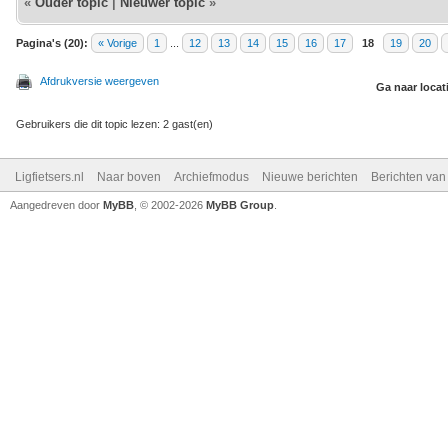
«
Ouder topic
|
Nieuwer topic
»
Pagina's (20):
« Vorige
1
...
12
13
14
15
16
17
18
19
20
Afdrukversie weergeven
Ga naar locat
Gebruikers die dit topic lezen: 2 gast(en)
Ligfietsers.nl
Naar boven
Archiefmodus
Nieuwe berichten
Berichten va
Aangedreven door
MyBB
, © 2002-2026
MyBB Group
.