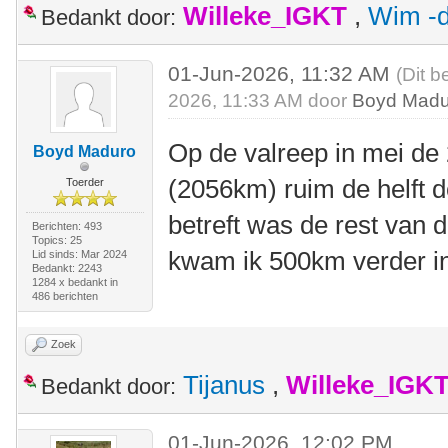
Willeke_IGKT
,
Wim -d
Bedankt door:
01-Jun-2026, 11:32 AM
(Dit b
2026, 11:33 AM door
Boyd Madu
Op de valreep in mei d
Boyd Maduro
(2056km) ruim de helft d
Toerder
betreft was de rest van 
Berichten: 493
Topics: 25
kwam ik 500km verder i
Lid sinds: Mar 2024
Bedankt: 2243
1284 x bedankt in
486 berichten
Zoek
Tijanus
,
Willeke_IGK
Bedankt door:
01-Jun-2026, 12:02 PM