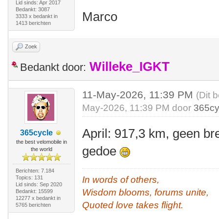
Lid sinds: Apr 2017
Bedankt: 3087
Marco
3333 x bedankt in
1413 berichten
Zoek
Willeke_IGKT
Bedankt door:
11-May-2026, 11:39 PM
(Dit 
May-2026, 11:39 PM door
365cy
April: 917,3 km, geen br
365cycle
the best velomobile in
gedoe
the world
Berichten: 7.184
Topics: 131
In words of others,
Lid sinds: Sep 2020
Wisdom blooms, forums unite,
Bedankt: 15599
12277 x bedankt in
Quoted love takes flight.
5765 berichten