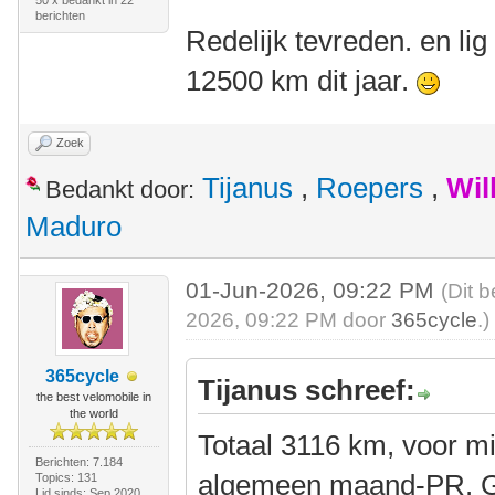
50 x bedankt in 22
berichten
Redelijk tevreden. en li
12500 km dit jaar.
Zoek
Tijanus
,
Roepers
,
Wil
Bedankt door:
Maduro
01-Jun-2026, 09:22 PM
(Dit 
2026, 09:22 PM door
365cycle
.)
365cycle
Tijanus schreef:
the best velomobile in
the world
Totaal 3116 km, voor m
Berichten: 7.184
algemeen maand-PR. Gi
Topics: 131
Lid sinds: Sep 2020