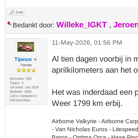
Zoek
Willeke_IGKT
,
Jeroe
Bedankt door:
11-May-2026, 01:56 PM
Al tien dagen voorbij in 
Tijanus
Toerder
aprilkilometers aan het o
Berichten: 556
Topics: 3
Lid sinds: Jan 2024
Het was inderdaad een p
Bedankt: 1645
1261 x bedankt in
549 berichten
Weer 1799 km erbij.
Airborne Valkyrie - Airborne Car
- Van Nicholas Euros - Litespee
Baron - Optima Orca - Hase Pin