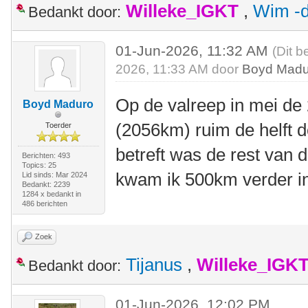
Willeke_IGKT
,
Wim -d
Bedankt door:
01-Jun-2026, 11:32 AM
(Dit b
2026, 11:33 AM door
Boyd Madu
Op de valreep in mei d
Boyd Maduro
(2056km) ruim de helft d
Toerder
betreft was de rest van 
Berichten: 493
Topics: 25
kwam ik 500km verder i
Lid sinds: Mar 2024
Bedankt: 2239
1284 x bedankt in
486 berichten
Zoek
Tijanus
,
Willeke_IGK
Bedankt door:
01-Jun-2026, 12:02 PM