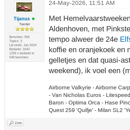
24-May-2026, 11:51 AM
Met Hemelvaarstweeke
Tijanus
Toerder
Aldenhoven, met Pinkste
tempo alweer de 24e
Elf
Berichten: 556
Topics: 3
Lid sinds: Jan 2024
koffie en oranjekoek en m
Bedankt: 1643
1259 x bedankt in
549 berichten
gelletjes en dat quasi-a
weekend), ik voel een 
Airborne Valkyrie - Airborne Car
- Van Nicholas Euros - Litespee
Baron - Optima Orca - Hase Pin
Quest 259 'Quifje' - Milan SL2 '
Zoek