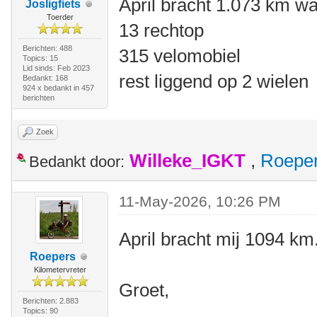
April bracht 1.073 km w
Josligfiets
Toerder
13 rechtop
Berichten: 488
315 velomobiel
Topics: 15
Lid sinds: Feb 2023
rest liggend op 2 wielen
Bedankt: 168
924 x bedankt in 457
berichten
Zoek
Willeke_IGKT
,
Roepe
Bedankt door:
11-May-2026, 10:26 PM
April bracht mij 1094 km.
Roepers
Kilometervreter
Groet,
Berichten: 2.883
Topics: 90