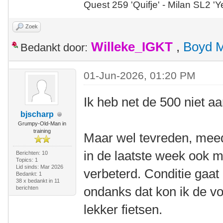
Quest 259 'Quifje' - Milan SL2 '
Zoek
Willeke_IGKT
,
Boyd 
Bedankt door:
01-Jun-2026, 01:20 PM
Ik heb net de 500 niet a
bjscharp
Grumpy-Old-Man in
training
Maar wel tevreden, meed
in de laatste week ook m'
Berichten: 10
Topics: 1
Lid sinds: Mar 2026
verbeterd. Conditie gaat 
Bedankt: 1
38 x bedankt in 11
ondanks dat kon ik de 
berichten
lekker fietsen.