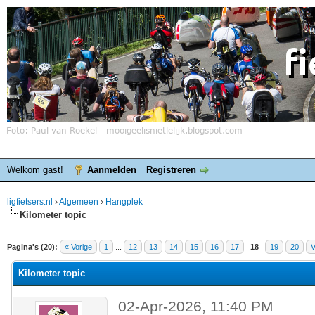
Welkom gast!
Aanmelden
Registreren
ligfietsers.nl
›
Algemeen
›
Hangplek
Kilometer topic
elde waardering is 0
Pagina's (20):
« Vorige
1
...
12
13
14
15
16
17
18
19
20
V
Kilometer topic
02-Apr-2026, 11:40 PM