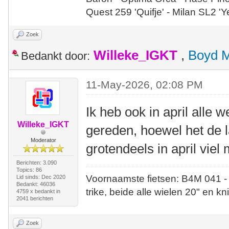
Quest 259 'Quifje' - Milan SL2 '
Zoek
Willeke_IGKT
,
Boyd 
Bedankt door:
11-May-2026, 02:08 PM
Ik heb ook in april alle
Willeke_IGKT
gereden, hoewel het de 
Moderator
grotendeels in april vie
Berichten: 3.090
Topics: 86
Voornaamste fietsen: B4M 041 -
Lid sinds: Dec 2020
Bedankt: 46036
trike, beide alle wielen 20" en kn
4759 x bedankt in
2041 berichten
Zoek