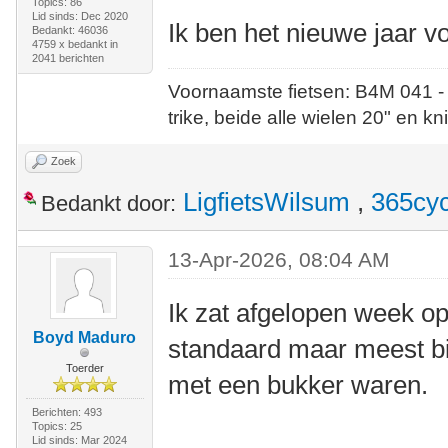
Topics: 86
Lid sinds: Dec 2020
Ik ben het nieuwe jaar vo
Bedankt: 46036
4759 x bedankt in
2041 berichten
Voornaamste fietsen: B4M 041 -
trike, beide alle wielen 20" en kn
Zoek
LigfietsWilsum
,
365cyc
Bedankt door:
13-Apr-2026, 08:04 AM
Ik zat afgelopen week op
Boyd Maduro
standaard maar meest bi
Toerder
met een bukker waren.
Berichten: 493
Topics: 25
Lid sinds: Mar 2024