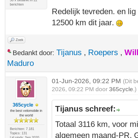
50 x bedankt in 22
berichten
Redelijk tevreden. en li
12500 km dit jaar.
Zoek
Tijanus
,
Roepers
,
Wil
Bedankt door:
Maduro
01-Jun-2026, 09:22 PM
(Dit 
2026, 09:22 PM door
365cycle
.)
365cycle
Tijanus schreef:
the best velomobile in
the world
Totaal 3116 km, voor m
Berichten: 7.181
algemeen maand-PR. Gi
Topics: 131
Lid sinds: Sep 2020