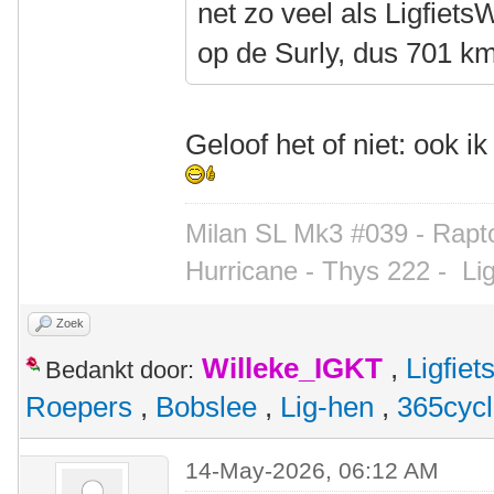
net zo veel als Ligfiet
op de Surly, dus 701 km
Geloof het of niet: ook i
Milan SL Mk3 #039 - Rapto
Hurricane - Thys 222 -
Li
Zoek
Willeke_IGKT
,
Ligfie
Bedankt door:
Roepers
,
Bobslee
,
Lig-hen
,
365cyc
14-May-2026, 06:12 AM