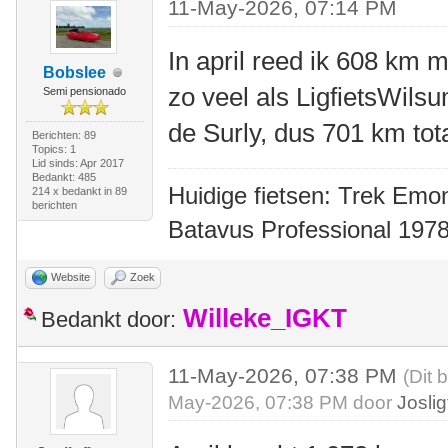
11-May-2026, 07:14 PM
In april reed ik 608 km m
Bobslee
zo veel als LigfietsWil
Semi pensionado
de Surly, dus 701 km tot
Berichten: 89
Topics: 1
Lid sinds: Apr 2017
Bedankt: 485
Huidige fietsen: Trek Emon
214 x bedankt in 89
berichten
Batavus Professional 1978
Website
Zoek
Willeke_IGKT
Bedankt door:
11-May-2026, 07:38 PM
(Dit 
May-2026, 07:38 PM door
Joslig