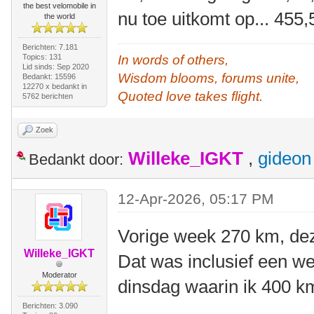
the best velomobile in
nu toe uitkomt op... 455
the world
Berichten: 7.181
Topics: 131
In words of others,
Lid sinds: Sep 2020
Wisdom blooms, forums unite,
Bedankt: 15596
12270 x bedankt in
Quoted love takes flight.
5762 berichten
Zoek
Willeke_IGKT
,
gideon
Bedankt door:
12-Apr-2026, 05:17 PM
Vorige week 270 km, de
Willeke_IGKT
Dat was inclusief een 
Moderator
dinsdag waarin ik 400 
Berichten: 3.090