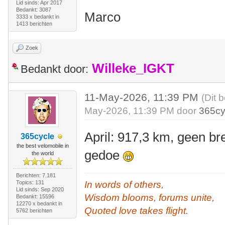
Lid sinds: Apr 2017
Bedankt: 3087
Marco
3333 x bedankt in
1413 berichten
Zoek
Willeke_IGKT
Bedankt door:
11-May-2026, 11:39 PM
(Dit 
May-2026, 11:39 PM door
365cy
April: 917,3 km, geen br
365cycle
the best velomobile in
gedoe
the world
Berichten: 7.181
Topics: 131
In words of others,
Lid sinds: Sep 2020
Wisdom blooms, forums unite,
Bedankt: 15596
12270 x bedankt in
Quoted love takes flight.
5762 berichten