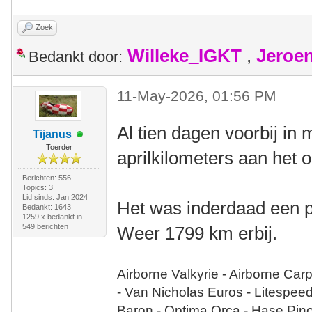
Zoek
Willeke_IGKT
,
Jeroe
Bedankt door:
11-May-2026, 01:56 PM
Al tien dagen voorbij in 
Tijanus
Toerder
aprilkilometers aan het o
Berichten: 556
Topics: 3
Lid sinds: Jan 2024
Het was inderdaad een p
Bedankt: 1643
1259 x bedankt in
549 berichten
Weer 1799 km erbij.
Airborne Valkyrie - Airborne Car
- Van Nicholas Euros - Litespee
Baron - Optima Orca - Hase Pin