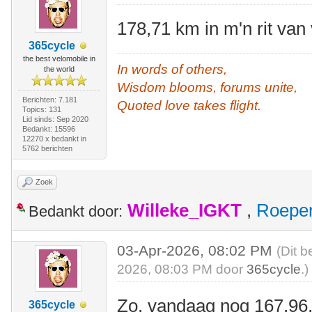
178,71 km in m'n rit va
365cycle
the best velomobile in
In words of others,
the world
Wisdom blooms, forums unite,
Berichten: 7.181
Quoted love takes flight.
Topics: 131
Lid sinds: Sep 2020
Bedankt: 15596
12270 x bedankt in
5762 berichten
Zoek
Willeke_IGKT
,
Roepe
Bedankt door:
03-Apr-2026, 08:02 PM
(Dit b
2026, 08:03 PM door
365cycle
.)
Zo, vandaag nog 167,96,
365cycle