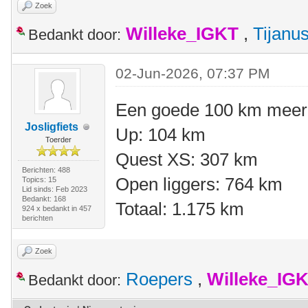
Zoek
Willeke_IGKT
,
Tijanu
Bedankt door:
02-Jun-2026, 07:37 PM
Een goede 100 km meer 
Josligfiets
Up: 104 km
Toerder
Quest XS: 307 km
Berichten: 488
Open liggers: 764 km
Topics: 15
Lid sinds: Feb 2023
Bedankt: 168
Totaal: 1.175 km
924 x bedankt in 457
berichten
Zoek
Roepers
,
Willeke_IG
Bedankt door: