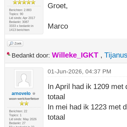
Groet,
Berichten: 2.883
Topics: 90
Lid sinds: Apr 2017
Bedankt: 3087
Marco
3333 x bedankt in
1413 berichten
Zoek
Willeke_IGKT
,
Tijanu
Bedankt door:
01-Jun-2026, 04:37 PM
In April had ik 1209 met 
arnovelo
totaal
woon-werk/toerfietser
In mei had ik 1223 met d
Berichten: 22
totaal
Topics: 1
Lid sinds: May 2026
Bedankt: 27