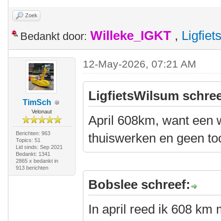
Zoek
Willeke_IGKT
,
Ligfie
Bedankt door:
12-May-2026, 07:21 AM
LigfietsWilsum schree
TimSch
Velonaut
April 608km, want een 
Berichten: 963
thuiswerken en geen to
Topics: 51
Lid sinds: Sep 2021
Bedankt: 1341
2865 x bedankt in
913 berichten
Bobslee schreef:
In april reed ik 608 km 