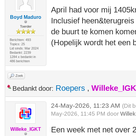
April had voor mij 1405
Boyd Maduro
Inclusief heen&terugreis
Toerder
de buurt te komen kom
Berichten: 493
(Hopelijk wordt het een 
Topics: 25
Lid sinds: Mar 2024
Bedankt: 2239
1284 x bedankt in
486 berichten
Zoek
Roepers
,
Willeke_IG
Bedankt door:
24-May-2026, 11:23 AM
(Dit 
May-2026, 11:45 PM door
Wille
Een week met net over 2
Willeke_IGKT