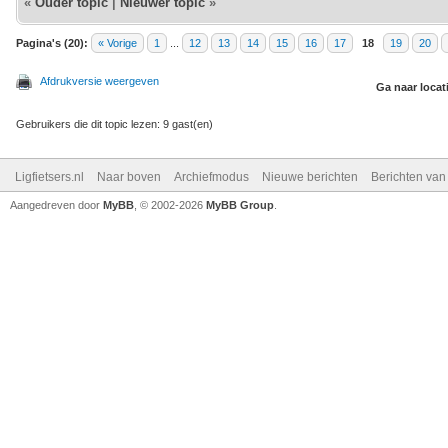
«
Ouder topic
|
Nieuwer topic
»
Pagina's (20):
« Vorige
1
...
12
13
14
15
16
17
18
19
20
Afdrukversie weergeven
Ga naar locat
Gebruikers die dit topic lezen: 9 gast(en)
Ligfietsers.nl
Naar boven
Archiefmodus
Nieuwe berichten
Berichten va
Aangedreven door
MyBB
, © 2002-2026
MyBB Group
.