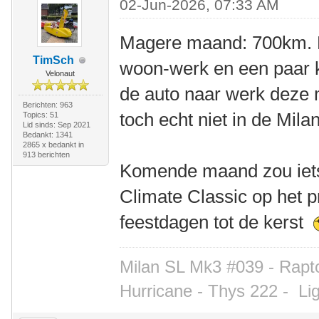
02-Jun-2026, 07:33 AM
Magere maand: 700km. 
TimSch
woon-werk en een paar
Velonaut
de auto naar werk deze 
Berichten: 963
toch echt niet in de Mil
Topics: 51
Lid sinds: Sep 2021
Bedankt: 1341
2865 x bedankt in
913 berichten
Komende maand zou iets
Climate Classic op het
feestdagen tot de kerst
Milan SL Mk3 #039 - Rapto
Hurricane - Thys 222 -
Li