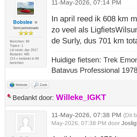
11-May-2026, 07:14 PM
In april reed ik 608 km m
Bobslee
zo veel als LigfietsWil
Semi pensionado
de Surly, dus 701 km tot
Berichten: 89
Topics: 1
Lid sinds: Apr 2017
Bedankt: 485
Huidige fietsen: Trek Emon
214 x bedankt in 89
berichten
Batavus Professional 1978
Website
Zoek
Willeke_IGKT
Bedankt door:
11-May-2026, 07:38 PM
(Dit 
May-2026, 07:38 PM door
Joslig