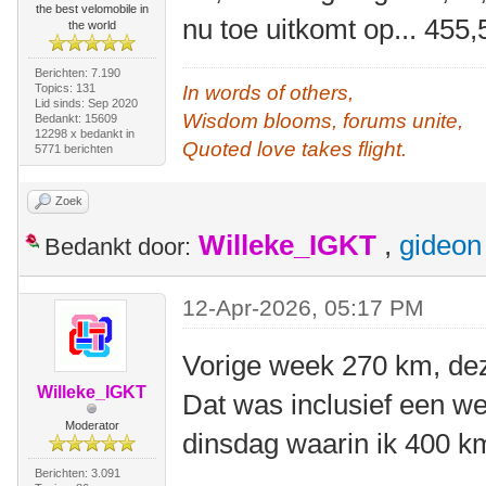
the best velomobile in
nu toe uitkomt op... 455
the world
Berichten: 7.190
Topics: 131
In words of others,
Lid sinds: Sep 2020
Wisdom blooms, forums unite,
Bedankt: 15609
12298 x bedankt in
Quoted love takes flight.
5771 berichten
Zoek
Willeke_IGKT
,
gideon
Bedankt door:
12-Apr-2026, 05:17 PM
Vorige week 270 km, de
Willeke_IGKT
Dat was inclusief een 
Moderator
dinsdag waarin ik 400 
Berichten: 3.091