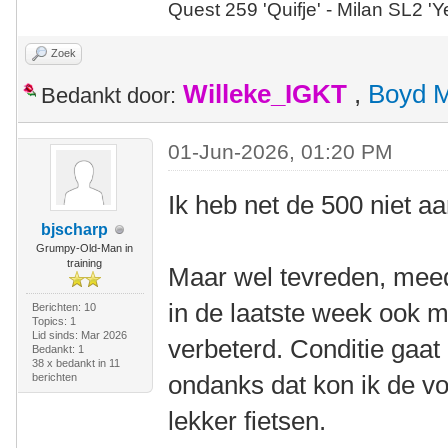
Quest 259 'Quifje' - Milan SL2 '
Zoek
Willeke_IGKT
,
Boyd 
Bedankt door:
01-Jun-2026, 01:20 PM
Ik heb net de 500 niet a
bjscharp
Grumpy-Old-Man in
training
Maar wel tevreden, meed
in de laatste week ook m'
Berichten: 10
Topics: 1
Lid sinds: Mar 2026
verbeterd. Conditie gaat 
Bedankt: 1
38 x bedankt in 11
ondanks dat kon ik de 
berichten
lekker fietsen.