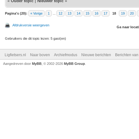
«
Ouder topic
|
Nieuwer topic
»
Pagina's (20):
« Vorige
1
...
12
13
14
15
16
17
18
19
20
Afdrukversie weergeven
Ga naar locat
Gebruikers die dit topic lezen: 5 gast(en)
Ligfietsers.nl
Naar boven
Archiefmodus
Nieuwe berichten
Berichten va
Aangedreven door
MyBB
, © 2002-2026
MyBB Group
.