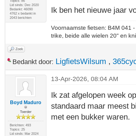
Topics: 86
Lid sinds: Dec 2020
Ik ben het nieuwe jaar vo
Bedankt: 46090
4762 x bedankt in
2043 berichten
Voornaamste fietsen: B4M 041 -
trike, beide alle wielen 20" en kn
Zoek
LigfietsWilsum
,
365cyc
Bedankt door:
13-Apr-2026, 08:04 AM
Ik zat afgelopen week op
Boyd Maduro
standaard maar meest bi
Toerder
met een bukker waren.
Berichten: 493
Topics: 25
Lid sinds: Mar 2024