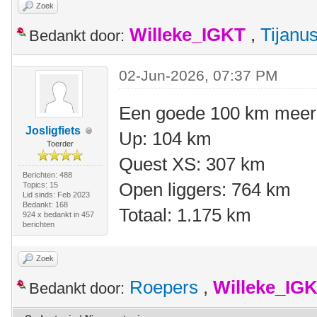
Zoek
Willeke_IGKT
,
Tijanu
Bedankt door:
02-Jun-2026, 07:37 PM
Een goede 100 km meer 
Josligfiets
Up: 104 km
Toerder
Quest XS: 307 km
Berichten: 488
Open liggers: 764 km
Topics: 15
Lid sinds: Feb 2023
Bedankt: 168
Totaal: 1.175 km
924 x bedankt in 457
berichten
Zoek
Roepers
,
Willeke_IG
Bedankt door: