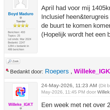
April had voor mij 1405
Boyd Maduro
Inclusief heen&terugreis
Toerder
de buurt te komen kom
Berichten: 493
(Hopelijk wordt het een 
Topics: 25
Lid sinds: Mar 2024
Bedankt: 2247
1284 x bedankt in
486 berichten
Zoek
Roepers
,
Willeke_IG
Bedankt door:
24-May-2026, 11:23 AM
(Dit 
May-2026, 11:45 PM door
Wille
Een week met net over 2
Willeke_IGKT