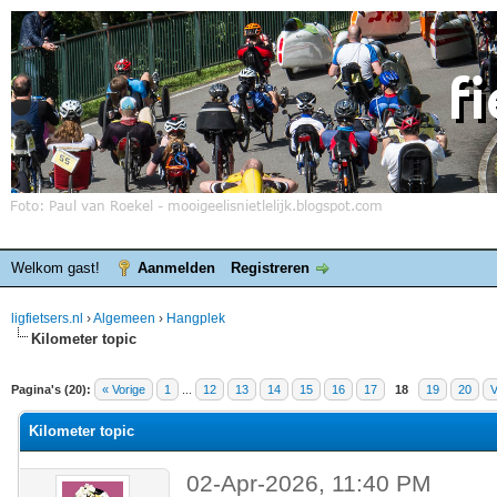
Welkom gast!
Aanmelden
Registreren
ligfietsers.nl
›
Algemeen
›
Hangplek
Kilometer topic
elde waardering is 0
Pagina's (20):
« Vorige
1
...
12
13
14
15
16
17
18
19
20
V
Kilometer topic
02-Apr-2026, 11:40 PM