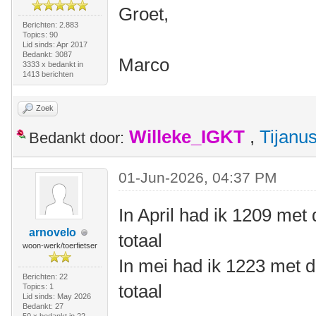
Groet,
Berichten: 2.883
Topics: 90
Lid sinds: Apr 2017
Bedankt: 3087
Marco
3333 x bedankt in
1413 berichten
Zoek
Willeke_IGKT
,
Tijanu
Bedankt door:
01-Jun-2026, 04:37 PM
In April had ik 1209 met 
arnovelo
totaal
woon-werk/toerfietser
In mei had ik 1223 met d
Berichten: 22
totaal
Topics: 1
Lid sinds: May 2026
Bedankt: 27