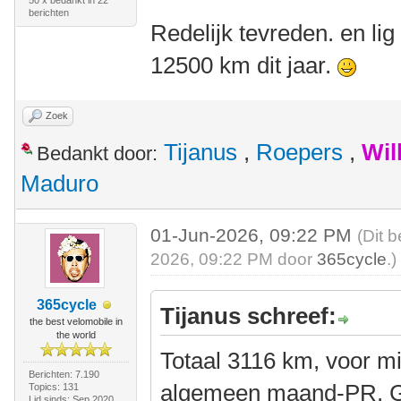
50 x bedankt in 22
berichten
Redelijk tevreden. en li
12500 km dit jaar.
Zoek
Tijanus
,
Roepers
,
Wil
Bedankt door:
Maduro
01-Jun-2026, 09:22 PM
(Dit 
2026, 09:22 PM door
365cycle
.)
365cycle
Tijanus schreef:
the best velomobile in
the world
Totaal 3116 km, voor m
Berichten: 7.190
algemeen maand-PR. Gi
Topics: 131
Lid sinds: Sep 2020