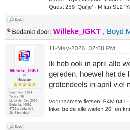
Quest 259 'Quifje' - Milan SL2 '
Zoek
Willeke_IGKT
,
Boyd 
Bedankt door:
11-May-2026, 02:08 PM
Ik heb ook in april alle
Willeke_IGKT
gereden, hoewel het de 
Moderator
grotendeels in april vie
Berichten: 3.091
Topics: 86
Voornaamste fietsen: B4M 041 -
Lid sinds: Dec 2020
Bedankt: 46090
trike, beide alle wielen 20" en kn
4762 x bedankt in
2043 berichten
Zoek