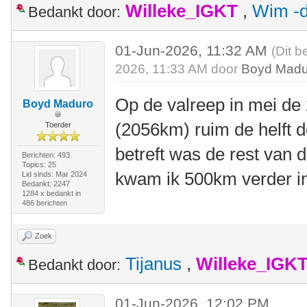
Willeke_IGKT
,
Wim -d
Bedankt door:
01-Jun-2026, 11:32 AM
(Dit b
2026, 11:33 AM door
Boyd Madu
Op de valreep in mei d
Boyd Maduro
(2056km) ruim de helft d
Toerder
betreft was de rest van 
Berichten: 493
Topics: 25
kwam ik 500km verder i
Lid sinds: Mar 2024
Bedankt: 2247
1284 x bedankt in
486 berichten
Zoek
Tijanus
,
Willeke_IGK
Bedankt door:
01-Jun-2026, 12:02 PM