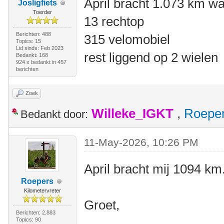
April bracht 1.073 km w
Josligfiets
Toerder
13 rechtop
Berichten: 488
315 velomobiel
Topics: 15
Lid sinds: Feb 2023
rest liggend op 2 wielen
Bedankt: 168
924 x bedankt in 457
berichten
Zoek
Willeke_IGKT
,
Roepe
Bedankt door:
11-May-2026, 10:26 PM
April bracht mij 1094 km.
Roepers
Kilometervreter
Groet,
Berichten: 2.883
Topics: 90