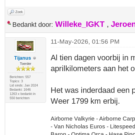
Zoek
Willeke_IGKT
,
Jeroe
Bedankt door:
11-May-2026, 01:56 PM
Al tien dagen voorbij in 
Tijanus
Toerder
aprilkilometers aan het o
Berichten: 557
Topics: 3
Lid sinds: Jan 2024
Het was inderdaad een p
Bedankt: 1646
1263 x bedankt in
550 berichten
Weer 1799 km erbij.
Airborne Valkyrie - Airborne Car
- Van Nicholas Euros - Litespee
Baron - Optima Orca - Hase Pin