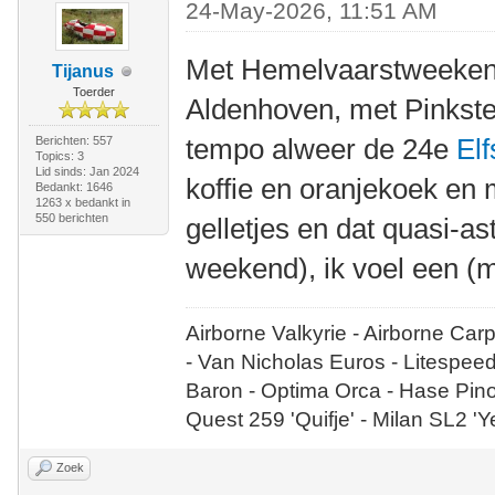
24-May-2026, 11:51 AM
Met Hemelvaarstweeke
Tijanus
Toerder
Aldenhoven, met Pinkste
tempo alweer de 24e
Elf
Berichten: 557
Topics: 3
Lid sinds: Jan 2024
koffie en oranjekoek en m
Bedankt: 1646
1263 x bedankt in
550 berichten
gelletjes en dat quasi-a
weekend), ik voel een 
Airborne Valkyrie - Airborne Car
- Van Nicholas Euros - Litespee
Baron - Optima Orca - Hase Pin
Quest 259 'Quifje' - Milan SL2 '
Zoek