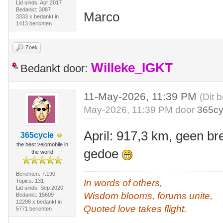
Lid sinds: Apr 2017
Bedankt: 3087
Marco
3333 x bedankt in
1413 berichten
Zoek
Willeke_IGKT
Bedankt door:
11-May-2026, 11:39 PM
(Dit 
May-2026, 11:39 PM door
365cy
April: 917,3 km, geen br
365cycle
the best velomobile in
gedoe
the world
Berichten: 7.190
Topics: 131
In words of others,
Lid sinds: Sep 2020
Wisdom blooms, forums unite,
Bedankt: 15609
12298 x bedankt in
Quoted love takes flight.
5771 berichten