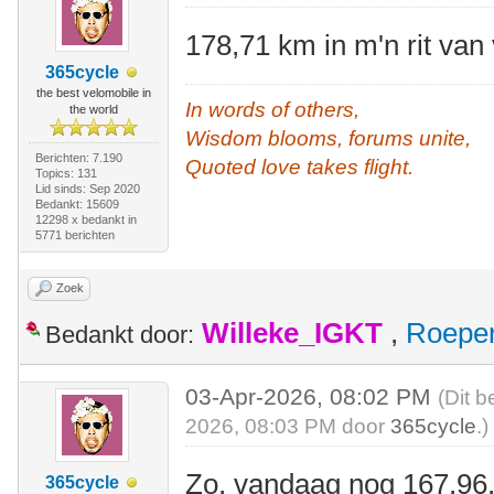
178,71 km in m'n rit va
365cycle
the best velomobile in
In words of others,
the world
Wisdom blooms, forums unite,
Berichten: 7.190
Quoted love takes flight.
Topics: 131
Lid sinds: Sep 2020
Bedankt: 15609
12298 x bedankt in
5771 berichten
Zoek
Willeke_IGKT
,
Roepe
Bedankt door:
03-Apr-2026, 08:02 PM
(Dit b
2026, 08:03 PM door
365cycle
.)
Zo, vandaag nog 167,96,
365cycle