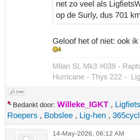
net zo veel als Ligfiet
op de Surly, dus 701 km
Geloof het of niet: ook i
Milan SL Mk3 #039 - Rapto
Hurricane - Thys 222 -
Li
Zoek
Willeke_IGKT
,
Ligfie
Bedankt door:
Roepers
,
Bobslee
,
Lig-hen
,
365cyc
14-May-2026, 06:12 AM