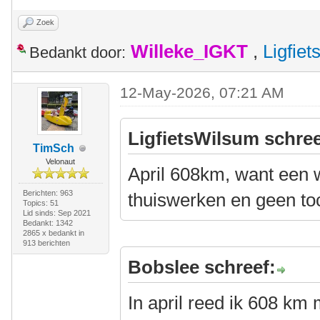
Zoek
Willeke_IGKT
,
Ligfie
Bedankt door:
12-May-2026, 07:21 AM
LigfietsWilsum schree
TimSch
Velonaut
April 608km, want een 
Berichten: 963
thuiswerken en geen to
Topics: 51
Lid sinds: Sep 2021
Bedankt: 1342
2865 x bedankt in
913 berichten
Bobslee schreef:
In april reed ik 608 km 