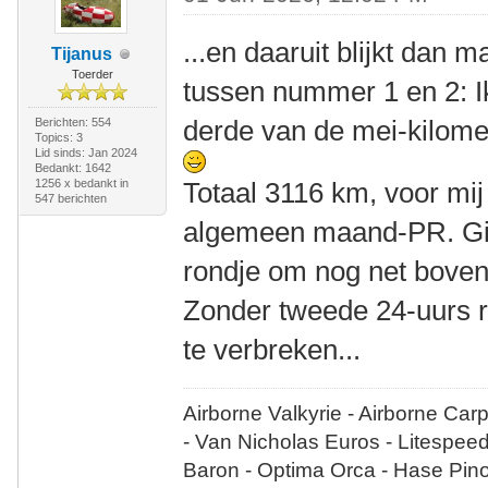
...en daaruit blijkt dan
Tijanus
Toerder
tussen nummer 1 en 2: I
derde van de mei-kilome
Berichten: 554
Topics: 3
Lid sinds: Jan 2024
Bedankt: 1642
1256 x bedankt in
Totaal 3116 km, voor mi
547 berichten
algemeen maand-PR. Gis
rondje om nog net boven
Zonder tweede 24-uurs r
te verbreken...
Airborne Valkyrie - Airborne Car
- Van Nicholas Euros - Litespee
Baron - Optima Orca - Hase Pin