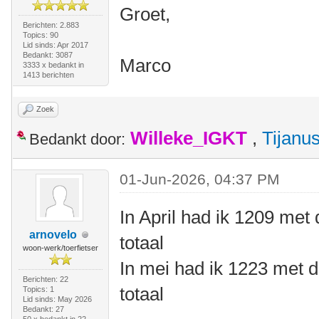
Groet,
Berichten: 2.883
Topics: 90
Lid sinds: Apr 2017
Bedankt: 3087
Marco
3333 x bedankt in
1413 berichten
Zoek
Willeke_IGKT
,
Tijanu
Bedankt door:
01-Jun-2026, 04:37 PM
In April had ik 1209 met 
arnovelo
totaal
woon-werk/toerfietser
In mei had ik 1223 met d
Berichten: 22
totaal
Topics: 1
Lid sinds: May 2026
Bedankt: 27