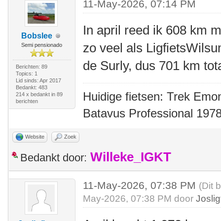
11-May-2026, 07:14 PM
In april reed ik 608 km m
Bobslee
zo veel als LigfietsWil
Semi pensionado
de Surly, dus 701 km tot
Berichten: 89
Topics: 1
Lid sinds: Apr 2017
Bedankt: 483
Huidige fietsen: Trek Emon
214 x bedankt in 89
berichten
Batavus Professional 1978
Website
Zoek
Willeke_IGKT
Bedankt door:
11-May-2026, 07:38 PM
(Dit 
May-2026, 07:38 PM door
Joslig