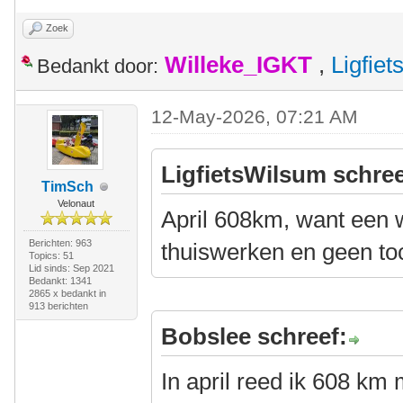
Zoek
Willeke_IGKT
,
Ligfie
Bedankt door:
12-May-2026, 07:21 AM
LigfietsWilsum schree
TimSch
Velonaut
April 608km, want een 
Berichten: 963
thuiswerken en geen to
Topics: 51
Lid sinds: Sep 2021
Bedankt: 1341
2865 x bedankt in
913 berichten
Bobslee schreef:
In april reed ik 608 km 