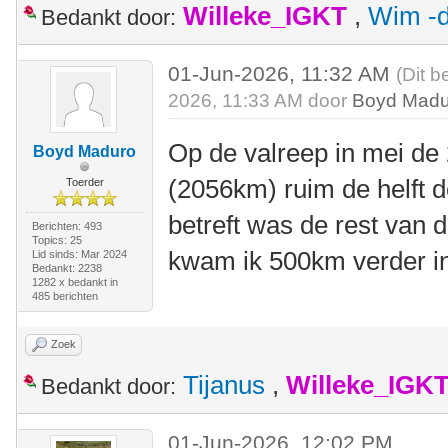
Willeke_IGKT
,
Wim -d
Bedankt door:
01-Jun-2026, 11:32 AM
(Dit b
2026, 11:33 AM door
Boyd Madu
Op de valreep in mei d
Boyd Maduro
(2056km) ruim de helft d
Toerder
betreft was de rest van 
Berichten: 493
Topics: 25
kwam ik 500km verder i
Lid sinds: Mar 2024
Bedankt: 2238
1282 x bedankt in
485 berichten
Zoek
Tijanus
,
Willeke_IGK
Bedankt door:
01-Jun-2026, 12:02 PM