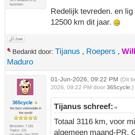
50 x bedankt in 22
berichten
Redelijk tevreden. en li
12500 km dit jaar.
Zoek
Tijanus
,
Roepers
,
Wil
Bedankt door:
Maduro
01-Jun-2026, 09:22 PM
(Dit 
2026, 09:22 PM door
365cycle
.)
365cycle
Tijanus schreef:
the best velomobile in
the world
Totaal 3116 km, voor m
Berichten: 7.181
algemeen maand-PR. Gi
Topics: 131
Lid sinds: Sep 2020