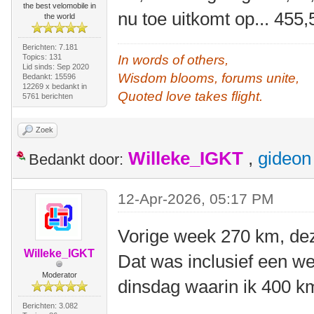
the best velomobile in
nu toe uitkomt op... 455
the world
Berichten: 7.181
Topics: 131
In words of others,
Lid sinds: Sep 2020
Wisdom blooms, forums unite,
Bedankt: 15596
12269 x bedankt in
Quoted love takes flight.
5761 berichten
Zoek
Willeke_IGKT
,
gideon
Bedankt door:
12-Apr-2026, 05:17 PM
Vorige week 270 km, de
Willeke_IGKT
Dat was inclusief een 
Moderator
dinsdag waarin ik 400 
Berichten: 3.082