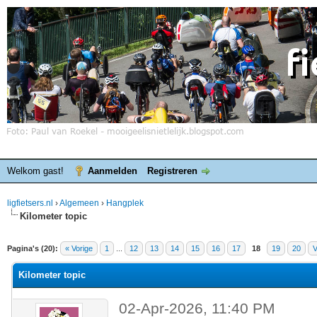
Welkom gast!
Aanmelden
Registreren
ligfietsers.nl
›
Algemeen
›
Hangplek
Kilometer topic
elde waardering is 0
Pagina's (20):
« Vorige
1
...
12
13
14
15
16
17
18
19
20
V
Kilometer topic
02-Apr-2026, 11:40 PM