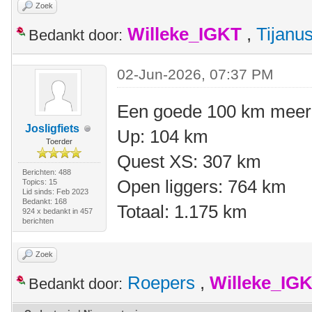
Zoek
Willeke_IGKT
,
Tijanu
Bedankt door:
02-Jun-2026, 07:37 PM
Een goede 100 km meer 
Josligfiets
Up: 104 km
Toerder
Quest XS: 307 km
Berichten: 488
Open liggers: 764 km
Topics: 15
Lid sinds: Feb 2023
Bedankt: 168
Totaal: 1.175 km
924 x bedankt in 457
berichten
Zoek
Roepers
,
Willeke_IG
Bedankt door: