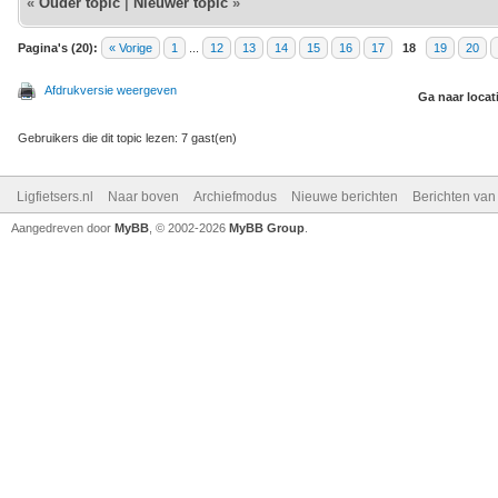
«
Ouder topic
|
Nieuwer topic
»
Pagina's (20):
« Vorige
1
...
12
13
14
15
16
17
18
19
20
Afdrukversie weergeven
Ga naar locat
Gebruikers die dit topic lezen: 7 gast(en)
Ligfietsers.nl
Naar boven
Archiefmodus
Nieuwe berichten
Berichten va
Aangedreven door
MyBB
, © 2002-2026
MyBB Group
.