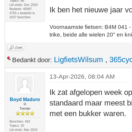
Topics: 86
Lid sinds: Dec 2020
Ik ben het nieuwe jaar vo
Bedankt: 45997
4755 x bedankt in
2037 berichten
Voornaamste fietsen: B4M 041 -
trike, beide alle wielen 20" en kn
Zoek
LigfietsWilsum
,
365cyc
Bedankt door:
13-Apr-2026, 08:04 AM
Ik zat afgelopen week op
Boyd Maduro
standaard maar meest bi
Toerder
met een bukker waren.
Berichten: 493
Topics: 25
Lid sinds: Mar 2024