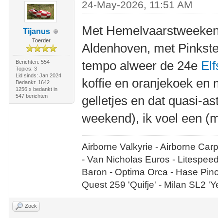
24-May-2026, 11:51 AM
Met Hemelvaarstweeke
Tijanus
Toerder
Aldenhoven, met Pinkste
tempo alweer de 24e
Elf
Berichten: 554
Topics: 3
Lid sinds: Jan 2024
koffie en oranjekoek en m
Bedankt: 1642
1256 x bedankt in
547 berichten
gelletjes en dat quasi-a
weekend), ik voel een 
Airborne Valkyrie - Airborne Car
- Van Nicholas Euros - Litespee
Baron - Optima Orca - Hase Pin
Quest 259 'Quifje' - Milan SL2 '
Zoek