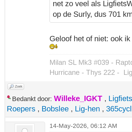
net zo veel als Ligfiet
op de Surly, dus 701 km
Geloof het of niet: ook i
Milan SL Mk3 #039 - Rapto
Hurricane - Thys 222 -
Li
Zoek
Willeke_IGKT
,
Ligfie
Bedankt door:
Roepers
,
Bobslee
,
Lig-hen
,
365cyc
14-May-2026, 06:12 AM