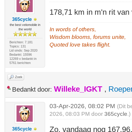
178,71 km in m'n rit va
365cycle
the best velomobile in
In words of others,
the world
Wisdom blooms, forums unite,
Berichten: 7.181
Quoted love takes flight.
Topics: 131
Lid sinds: Sep 2020
Bedankt: 15596
12269 x bedankt in
5761 berichten
Zoek
Willeke_IGKT
,
Roepe
Bedankt door:
03-Apr-2026, 08:02 PM
(Dit b
2026, 08:03 PM door
365cycle
.)
Zo, vandaag nog 167,96,
365cycle