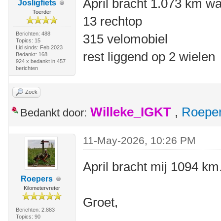
April bracht 1.073 km w
Josligfiets
Toerder
13 rechtop
Berichten: 488
315 velomobiel
Topics: 15
Lid sinds: Feb 2023
rest liggend op 2 wielen
Bedankt: 168
924 x bedankt in 457
berichten
Zoek
Willeke_IGKT
,
Roepe
Bedankt door:
11-May-2026, 10:26 PM
April bracht mij 1094 km.
Roepers
Kilometervreter
Groet,
Berichten: 2.883
Topics: 90