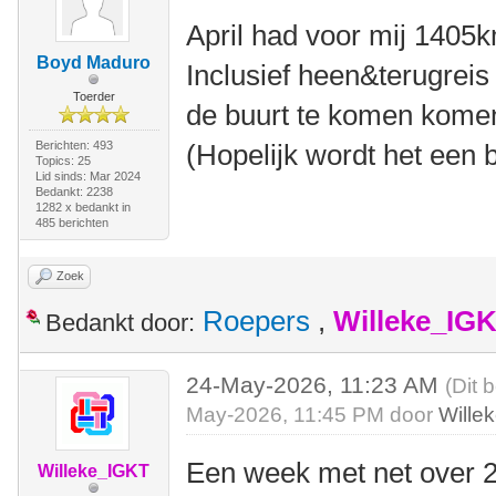
April had voor mij 1405
Boyd Maduro
Inclusief heen&terugreis
Toerder
de buurt te komen kom
Berichten: 493
(Hopelijk wordt het een 
Topics: 25
Lid sinds: Mar 2024
Bedankt: 2238
1282 x bedankt in
485 berichten
Zoek
Roepers
,
Willeke_IG
Bedankt door:
24-May-2026, 11:23 AM
(Dit 
May-2026, 11:45 PM door
Wille
Een week met net over 2
Willeke_IGKT