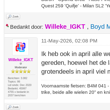
Quest 259 'Quifje' - Milan SL2 '
Zoek
Willeke_IGKT
,
Boyd 
Bedankt door:
11-May-2026, 02:08 PM
Ik heb ook in april alle
Willeke_IGKT
gereden, hoewel het de 
Moderator
grotendeels in april vie
Berichten: 3.082
Topics: 86
Voornaamste fietsen: B4M 041 -
Lid sinds: Dec 2020
Bedankt: 45997
trike, beide alle wielen 20" en kn
4755 x bedankt in
2037 berichten
Zoek