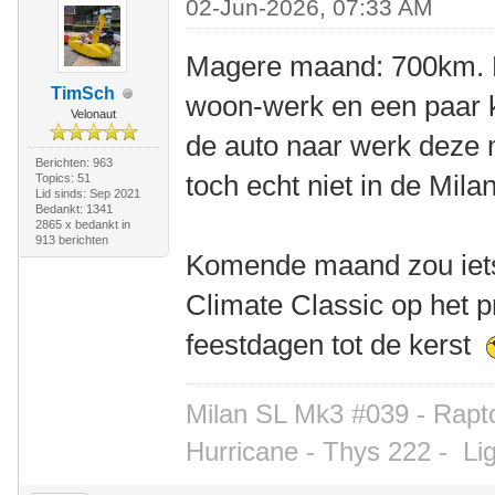
02-Jun-2026, 07:33 AM
Magere maand: 700km. 
TimSch
woon-werk en een paar
Velonaut
de auto naar werk deze 
Berichten: 963
toch echt niet in de Mil
Topics: 51
Lid sinds: Sep 2021
Bedankt: 1341
2865 x bedankt in
913 berichten
Komende maand zou iets
Climate Classic op het
feestdagen tot de kerst
Milan SL Mk3 #039 - Rapto
Hurricane - Thys 222 -
Li