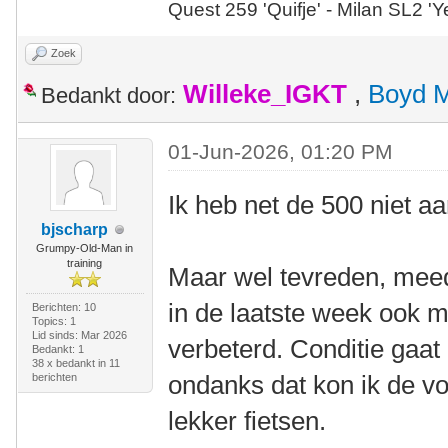
Quest 259 'Quifje' - Milan SL2 '
Zoek
Willeke_IGKT
,
Boyd 
Bedankt door:
01-Jun-2026, 01:20 PM
Ik heb net de 500 niet a
bjscharp
Grumpy-Old-Man in
training
Maar wel tevreden, meed
in de laatste week ook m'
Berichten: 10
Topics: 1
Lid sinds: Mar 2026
verbeterd. Conditie gaat 
Bedankt: 1
38 x bedankt in 11
ondanks dat kon ik de 
berichten
lekker fietsen.