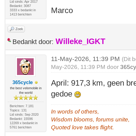
Lid sinds: Apr 2017
Bedankt: 3087
Marco
3333 x bedankt in
1413 berichten
Zoek
Willeke_IGKT
Bedankt door:
11-May-2026, 11:39 PM
(Dit 
May-2026, 11:39 PM door
365cy
April: 917,3 km, geen br
365cycle
the best velomobile in
gedoe
the world
Berichten: 7.181
Topics: 131
In words of others,
Lid sinds: Sep 2020
Wisdom blooms, forums unite,
Bedankt: 15596
12269 x bedankt in
Quoted love takes flight.
5761 berichten