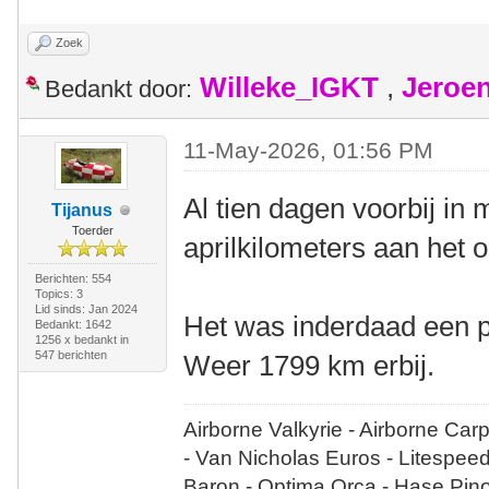
Zoek
Willeke_IGKT
,
Jeroe
Bedankt door:
11-May-2026, 01:56 PM
Al tien dagen voorbij in 
Tijanus
Toerder
aprilkilometers aan het o
Berichten: 554
Topics: 3
Lid sinds: Jan 2024
Het was inderdaad een p
Bedankt: 1642
1256 x bedankt in
547 berichten
Weer 1799 km erbij.
Airborne Valkyrie - Airborne Car
- Van Nicholas Euros - Litespee
Baron - Optima Orca - Hase Pin