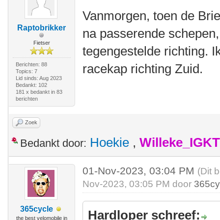
Vanmorgen, toen de Bri
Raptobrikker
na passerende schepen, 
Fietser
tegengestelde richting. 
Berichten: 88
racekap richting Zuid.
Topics: 7
Lid sinds: Aug 2023
Bedankt: 102
181 x bedankt in 83
berichten
Zoek
Hoekie
,
Willeke_IGKT
Bedankt door:
01-Nov-2023, 03:04 PM
(Dit 
Nov-2023, 03:05 PM door
365cy
365cycle
Hardloper schreef:
the best velomobile in