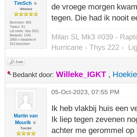
TimSch
de vroege morgen kwam i
Velonaut
tegen. Die had ik nooit 
Berichten: 963
Topics: 51
Lid sinds: Sep 2021
Milan SL Mk3 #039 - Rapto
Bedankt: 1341
2865 x bedankt in
913 berichten
Hurricane - Thys 222 -
Li
Zoek
Willeke_IGKT
,
Hoekie
Bedankt door:
05-Oct-2023, 07:55 PM
Ik heb vlakbij huis een 
Martin van
Ik liep tegen zevenen no
Mourik
achter me gerommel op h
Toerder