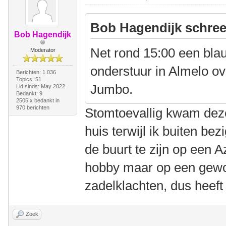
Bob Hagendijk schree
Bob Hagendijk
Net rond 15:00 een bla
Moderator
onderstuur in Almelo ov
Berichten: 1.036
Topics: 51
Jumbo.
Lid sinds: May 2022
Bedankt: 9
2505 x bedankt in
970 berichten
Stomtoevallig kwam deze
huis terwijl ik buiten be
de buurt te zijn op een A
hobby maar op een gewone
zadelklachten, dus heeft h
Zoek