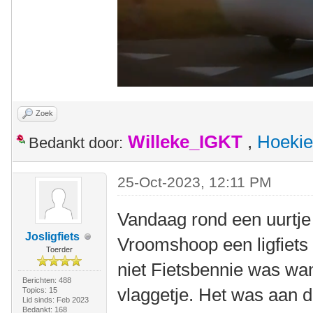
Zoek
Willeke_IGKT
,
Hoekie
Bedankt door:
25-Oct-2023, 12:11 PM
Vandaag rond een uurtje 
Josligfiets
Vroomshoop een ligfiets
Toerder
niet Fietsbennie was wan
Berichten: 488
vlaggetje. Het was aan 
Topics: 15
Lid sinds: Feb 2023
Bedankt: 168