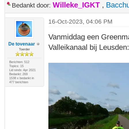
Willeke_IGKT
,
Bacch
Bedankt door:
16-Oct-2023, 04:06 PM
Vanmiddag een Greenmac
De tovenaar
Valleikanaal bij Leusden
Toerder
Berichten: 512
Topics: 15
Lid sinds: Apr 2021
Bedankt: 269
1538 x bedankt in
477 berichten