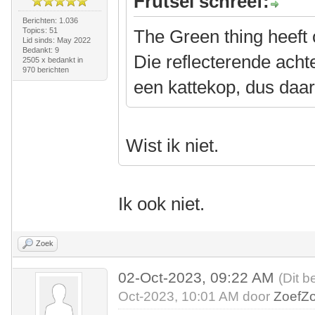
Frutsel schreef:
Berichten: 1.036
Topics: 51
The Green thing heeft 
Lid sinds: May 2022
Bedankt: 9
Die reflecterende acht
2505 x bedankt in
970 berichten
een kattekop, dus daa
Wist ik niet.
Ik ook niet.
Zoek
02-Oct-2023, 09:22 AM
(Dit b
Oct-2023, 10:01 AM door
ZoefZo