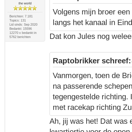
the world
Volgens mijn broer een
Berichten: 7.181
langs het kanaal in Ein
Topics: 131
Lid sinds: Sep 2020
Bedankt: 15596
12270 x bedankt in
Dat kon Jules nog weleen
5762 berichten
Raptobrikker schreef:
Vanmorgen, toen de Br
na passerende schepen,
tegengestelde richting.
met racekap richting Zu
Ah, jij was het! Dat was
kwartiertje voor de open 