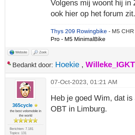
Volgens mij woont hij in
ook hier op het forum zit
Thys 209 Rowingbike
- M5 CHR
Pro - M5 MinimalBike
Website
Zoek
Hoekie
,
Willeke_IGKT
Bedankt door:
07-Oct-2023, 01:21 AM
Heb je goed Wim, dat is
365cycle
OBT in Limburg.
the best velomobile in
the world
Berichten: 7.181
Topics: 131