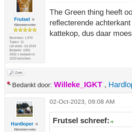
The Green thing heeft oo
Frutsel
reflecterende achterkant
Kilometervreter
kattekop, dus daar moes
Berichten: 1.870
Topics: 11
Lid sinds: Jul 2019
Bedankt: 1050
3432 x bedankt in
1533 berichten
Zoek
Willeke_IGKT
,
Hardlo
Bedankt door:
02-Oct-2023, 09:08 AM
Frutsel schreef:
Hardloper
Kilometervreter