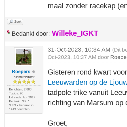
maal zonder racekap (en
Zoek
Willeke_IGKT
Bedankt door:
31-Oct-2023, 10:34 AM
(Dit b
Oct-2023, 10:37 AM door
Roepe
Gisteren rond kwart voo
Roepers
Kilometervreter
Leeuwarden op de Ljouw
Berichten: 2.883
tadpole trike vanuit Lee
Topics: 90
Lid sinds: Apr 2017
richting van Marsum op
Bedankt: 3087
3333 x bedankt in
1413 berichten
Groet,