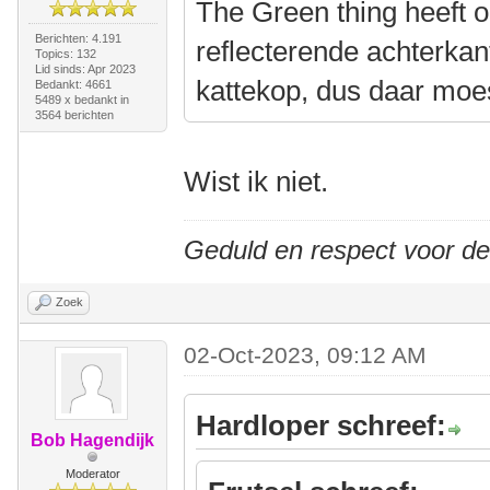
The Green thing heeft o
Berichten: 4.191
reflecterende achterkan
Topics: 132
Lid sinds: Apr 2023
kattekop, dus daar moe
Bedankt: 4661
5489 x bedankt in
3564 berichten
Wist ik niet.
Geduld en respect voor d
Zoek
02-Oct-2023, 09:12 AM
Hardloper schreef:
Bob Hagendijk
Moderator