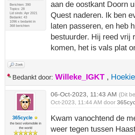
aan de oostkant Doorn u
Berichten: 390
Topics: 28
Quest naderen. Ik ben e
Lid sinds: Apr 2021
Bedankt: 43
1096 x bedankt in
laten passeren, en heb 
368 berichten
bestuurder. Hij reed vrij
komen, het is vals plat 
Zoek
Willeke_IGKT
,
Hoekie
Bedankt door:
06-Oct-2023, 11:43 AM
(Dit b
Oct-2023, 11:44 AM door
365cyc
Kwam vanochtend de me
365cycle
the best velomobile in
weer tegen tussen Haas
the world