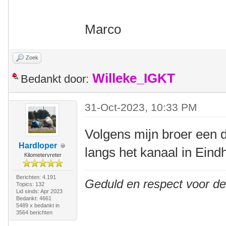
Marco
Zoek
Willeke_IGKT
Bedankt door:
31-Oct-2023, 10:33 PM
Volgens mijn broer een 
Hardloper
langs het kanaal in Eind
Kilometervreter
Berichten: 4.191
Geduld en respect voor d
Topics: 132
Lid sinds: Apr 2023
Bedankt: 4661
5489 x bedankt in
3564 berichten