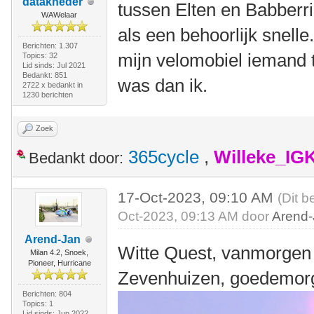
datakneder
tussen Elten en Babberri
WAWelaar
als een behoorlijk snelle
Berichten: 1.307
mijn velomobiel iemand t
Topics: 32
Lid sinds: Jul 2021
Bedankt: 851
was dan ik.
2722 x bedankt in
1230 berichten
Zoek
365cycle
,
Willeke_IG
Bedankt door:
17-Oct-2023, 09:10 AM
(Dit b
Oct-2023, 09:13 AM door
Arend
Arend-Jan
Witte Quest, vanmorgen 
Milan 4.2, Snoek,
Pioneer, Hurricane
Zevenhuizen, goedemorg
Berichten: 804
Topics: 1
Lid sinds: Jun 2022