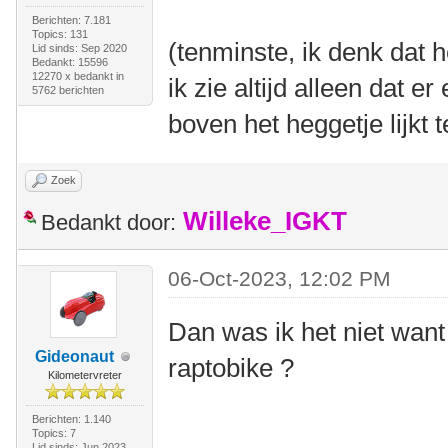
Berichten: 7.181
Topics: 131
(tenminste, ik denk dat 
Lid sinds: Sep 2020
Bedankt: 15596
12270 x bedankt in
ik zie altijd alleen dat 
5762 berichten
boven het heggetje lijkt
Zoek
Willeke_IGKT
Bedankt door:
06-Oct-2023, 12:02 PM
Dan was ik het niet want
Gideonaut
raptobike ?
Kilometervreter
Berichten: 1.140
Topics: 7
Lid sinds: Jun 2023