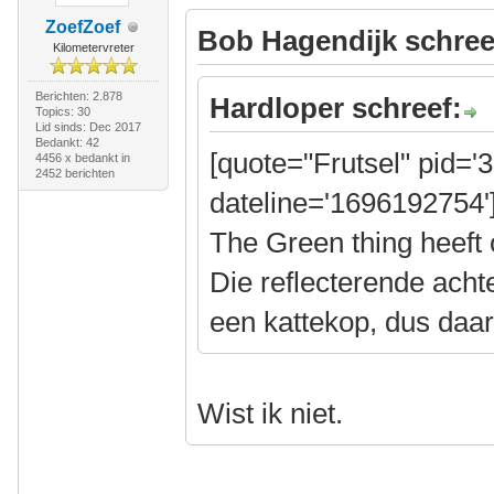
ZoefZoef
Bob Hagendijk schree
Kilometervreter
Berichten: 2.878
Hardloper schreef:
Topics: 30
Lid sinds: Dec 2017
Bedankt: 42
[quote="Frutsel" pid='
4456 x bedankt in
2452 berichten
dateline='1696192754'
The Green thing heeft 
Die reflecterende acht
een kattekop, dus daa
Wist ik niet.