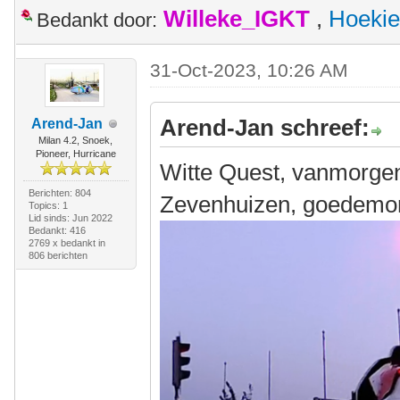
Willeke_IGKT
,
Hoekie
Bedankt door:
31-Oct-2023, 10:26 AM
Arend-Jan schreef:
Arend-Jan
Milan 4.2, Snoek,
Pioneer, Hurricane
Witte Quest, vanmorgen
Berichten: 804
Zevenhuizen, goedemor
Topics: 1
Lid sinds: Jun 2022
Bedankt: 416
2769 x bedankt in
806 berichten