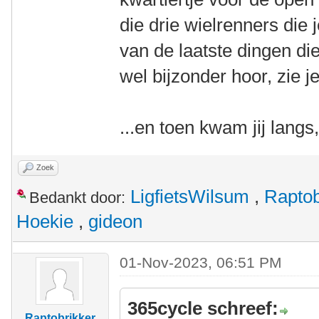
die drie wielrenners die
van de laatste dingen die 
wel bijzonder hoor, zie je
...en toen kwam jij lang
Zoek
LigfietsWilsum
,
Raptob
Bedankt door:
Hoekie
,
gideon
01-Nov-2023, 06:51 PM
365cycle schreef:
Raptobrikker