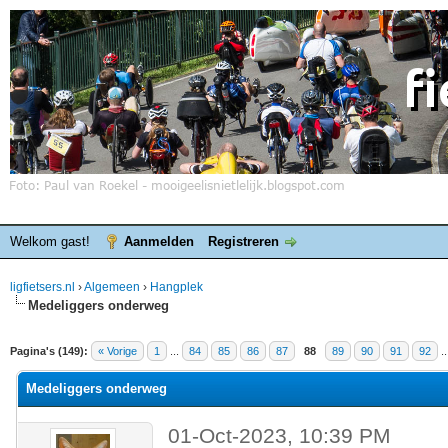
Welkom gast!
Aanmelden
Registreren
ligfietsers.nl
›
Algemeen
›
Hangplek
Medeliggers onderweg
elde waardering is 3.86
Pagina's (149):
« Vorige
1
...
84
85
86
87
88
89
90
91
92
.
Medeliggers onderweg
01-Oct-2023, 10:39 PM