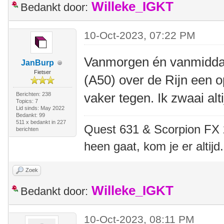
Willeke_IGKT
Bedankt door:
10-Oct-2023, 07:22 PM
Vanmorgen én vanmiddag
JanBurp
Fietser
(A50) over de Rijn een o
vaker tegen. Ik zwaai alt
Berichten: 238
Topics: 7
Lid sinds: May 2022
Bedankt: 99
511 x bedankt in 227
Quest 631 & Scorpion FX 20
berichten
heen gaat, kom je er altijd.
Zoek
Willeke_IGKT
Bedankt door:
10-Oct-2023, 08:11 PM