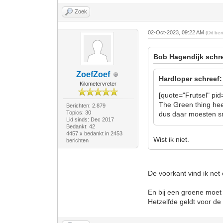
Zoek
02-Oct-2023, 09:22 AM
(Dit be
Bob Hagendijk schre
ZoefZoef
Hardloper schreef:
Kilometervreter
[quote="Frutsel" pi
The Green thing hee
Berichten: 2.879
Topics: 30
dus daar moesten s
Lid sinds: Dec 2017
Bedankt: 42
4457 x bedankt in 2453
Wist ik niet.
berichten
De voorkant vind ik net 
En bij een groene moet
Hetzelfde geldt voor d