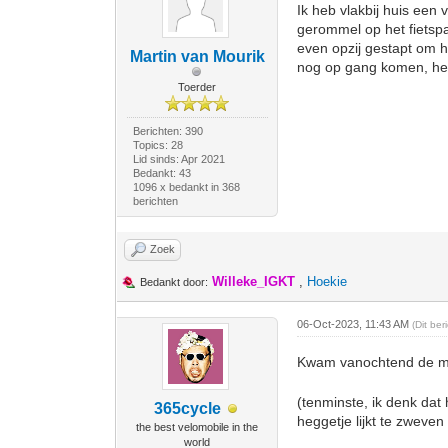
Ik heb vlakbij huis een
gerommel op het fietsp
even opzij gestapt om h
Martin van Mourik
nog op gang komen, het
Toerder
Berichten: 390
Topics: 28
Lid sinds: Apr 2021
Bedankt: 43
1096 x bedankt in 368
berichten
Zoek
Willeke_IGKT
,
Hoekie
Bedankt door:
06-Oct-2023, 11:43 AM
(Dit be
Kwam vanochtend de me
(tenminste, ik denk dat
365cycle
heggetje lijkt te zweve
the best velomobile in the
world