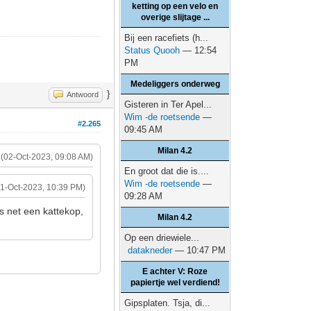
ketting op een velo en
overige slijtage ...
Bij een racefiets (h...
Status Quooh
— 12:54
PM
Medeliggers onderweg
}
Antwoord
Gisteren in Ter Apel...
Wim -de roetsende
—
#2.265
09:45 AM
Milan 4.2
(02-Oct-2023, 09:08 AM)
En groot dat die is....
Wim -de roetsende
—
01-Oct-2023, 10:39 PM)
09:28 AM
s net een kattekop,
Milan 4.2
Op een driewiele...
datakneder
— 10:47 PM
E achter V: Roze
papiertje wel verdiend!
Gipsplaten. Tsja, di...