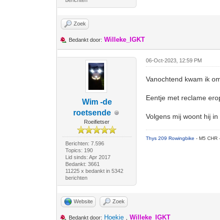
berichten
Zoek
Willeke_IGKT
Bedankt door:
06-Oct-2023, 12:59 PM
Vanochtend kwam ik om 
Eentje met reclame erop 
Wim -de
roetsende
Volgens mij woont hij in
Roeifietser
Thys 209 Rowingbike
- M5 CHR 
Berichten: 7.596
Topics: 190
Lid sinds: Apr 2017
Bedankt: 3661
11225 x bedankt in 5342
berichten
Website
Zoek
Hoekie
,
Willeke_IGKT
Bedankt door: