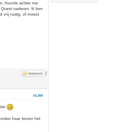
 in, hoorde achter me
 Quest naderen. Ik ben
vrij rustig, of moest
}
Antwoord
#2.269
ater
 donker haar boven het