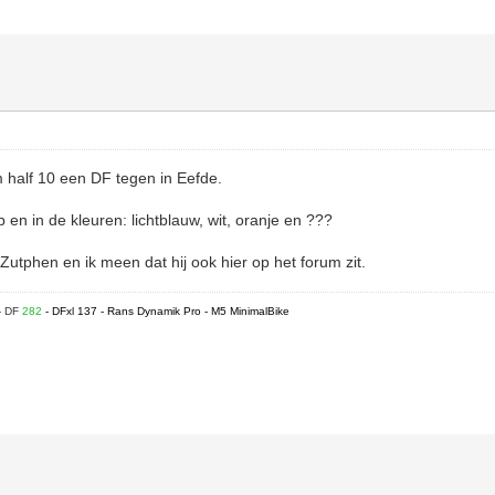
half 10 een DF tegen in Eefde.
en in de kleuren: lichtblauw, wit, oranje en ???
 Zutphen en ik meen dat hij ook hier op het forum zit.
- DF
282
- DFxl 137 - Rans Dynamik Pro - M5 MinimalBike