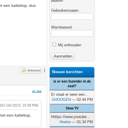
plaatsen.
et een kattekop, dus
Gebruikersnaam:
Wachtwoord:
Mij onthouden
}
Antwoord
Nieuwe berichten
is er een Sunrider in de
zaal?
#2.264
Er staat er weer een...
GHOOGEN
— 02:44 PM
(01-Oct-2023, 10:39 PM)
Slow TV
net een kattekop,
hhttps://www.youtube...
Hoekie
— 01:34 PM