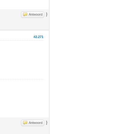
}
Antwoord
#2.271
}
Antwoord