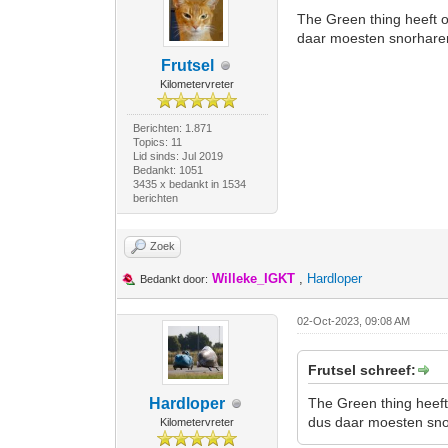
The Green thing heeft o
daar moesten snorhare
Frutsel
Kilometervreter
Berichten: 1.871
Topics: 11
Lid sinds: Jul 2019
Bedankt: 1051
3435 x bedankt in 1534
berichten
Zoek
Willeke_IGKT
,
Hardloper
Bedankt door:
02-Oct-2023, 09:08 AM
Frutsel schreef:
Hardloper
The Green thing heeft
dus daar moesten sno
Kilometervreter