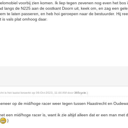
 velomobiel voorbij zien komen. Ik liep tegen zevenen nog even het bos
ad langs de N225 aan de oostkant Doorn uit, keek om, en zag een gele
em te laten passeren, en heb hoi geroepen naar de bestuurder. Hij reed 
 is vals plat omhoog daar.
richt is het laatst bewerkt op 06-Oct-2023, 11:44 AM door
365cycle
.)
neer op de mid/hoge racer weer tegen tussen Haastrecht en Oudew
 het een mid/hoge racer is, want ik zie altijd alleen dat er een man met
n
)