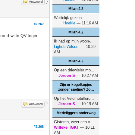
}
Antwoord
Milan 4.2
Wettelijk gezien.....
Hoekie
— 11:16 AM
#2.267
Milan 4.2
rood-witte QV tegen.
Ik had op mijn woon-...
LigfietsWilsum
— 10:39
AM
Milan 4.2
Op een driewieler mo...
Jeroen S
— 10:27 AM
Zijn er kogelkopjes
zonder speling? Zo ...
Op het Velomobilforu...
}
Jeroen S
— 10:19 AM
Antwoord
Medeliggers onderweg
Gisteren, weer een v...
#2.268
Willeke_IGKT
— 10:11
AM