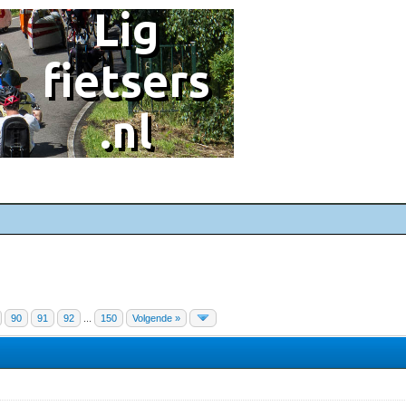
90
91
92
...
150
Volgende »