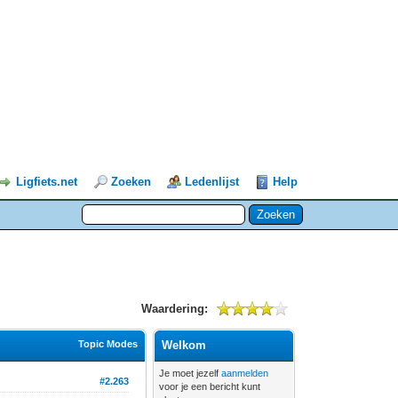
Ligfiets.net
Zoeken
Ledenlijst
Help
Waardering:
Topic Modes
Welkom
Je moet jezelf
aanmelden
#2.263
voor je een bericht kunt