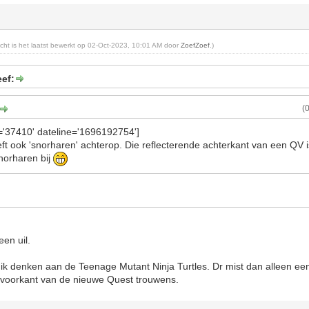
richt is het laatst bewerkt op 02-Oct-2023, 10:01 AM door
ZoefZoef
.)
ef:
(
d='37410' dateline='1696192754']
ft ook 'snorharen' achterop. Die reflecterende achterkant van een QV i
norharen bij
een uil.
 ik denken aan de Teenage Mutant Ninja Turtles. Dr mist dan alleen ee
e voorkant van de nieuwe Quest trouwens.