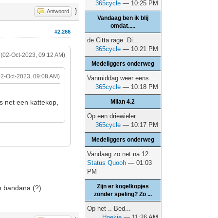
365cycle
— 10:25 PM
}
Antwoord
Vandaag ben ik blij
omdat.....
#2.266
de Citta rage Di...
365cycle
— 10:21 PM
(02-Oct-2023, 09:12 AM)
Medeliggers onderweg
02-Oct-2023, 09:08 AM)
Vanmiddag weer eens ...
365cycle
— 10:18 PM
s net een kattekop,
Milan 4.2
Op een driewieler ...
365cycle
— 10:17 PM
Medeliggers onderweg
Vandaag zo net na 12...
Status Quooh
— 01:03
PM
Zijn er kogelkopjes
n bandana (?)
zonder speling? Zo ...
Op het .. Bed...
Hoekie
— 11:26 AM