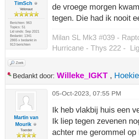
TimSch
de vroege morgen kwam i
Velonaut
tegen. Die had ik nooit 
Berichten: 963
Topics: 51
Lid sinds: Sep 2021
Milan SL Mk3 #039 - Rapto
Bedankt: 1341
2865 x bedankt in
913 berichten
Hurricane - Thys 222 -
Li
Zoek
Willeke_IGKT
,
Hoekie
Bedankt door:
05-Oct-2023, 07:55 PM
Ik heb vlakbij huis een 
Martin van
Ik liep tegen zevenen no
Mourik
achter me gerommel op h
Toerder