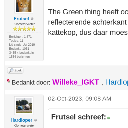
The Green thing heeft oo
Frutsel
reflecterende achterkant
Kilometervreter
kattekop, dus daar moes
Berichten: 1.871
Topics: 11
Lid sinds: Jul 2019
Bedankt: 1051
3435 x bedankt in
1534 berichten
Zoek
Willeke_IGKT
,
Hardlo
Bedankt door:
02-Oct-2023, 09:08 AM
Frutsel schreef:
Hardloper
Kilometervreter