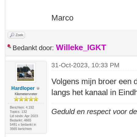
Marco
Zoek
Willeke_IGKT
Bedankt door:
31-Oct-2023, 10:33 PM
Volgens mijn broer een 
Hardloper
langs het kanaal in Eind
Kilometervreter
Berichten: 4.192
Geduld en respect voor d
Topics: 132
Lid sinds: Apr 2023
Bedankt: 4665
5491 x bedankt in
3565 berichten