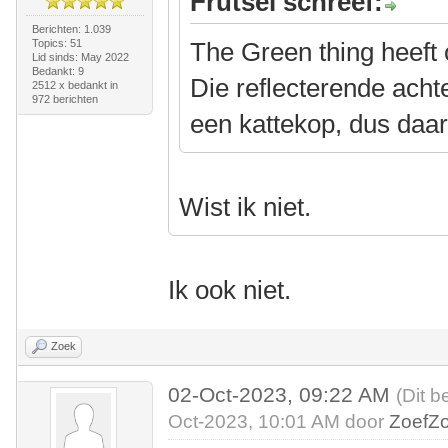
Frutsel schreef:
Berichten: 1.039
Topics: 51
The Green thing heeft 
Lid sinds: May 2022
Bedankt: 9
Die reflecterende acht
2512 x bedankt in
972 berichten
een kattekop, dus daa
Wist ik niet.
Ik ook niet.
Zoek
02-Oct-2023, 09:22 AM
(Dit b
Oct-2023, 10:01 AM door
ZoefZo