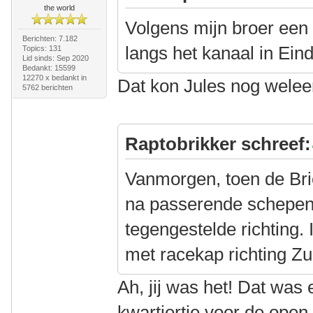
the world
Volgens mijn broer een
Berichten: 7.182
langs het kanaal in Ein
Topics: 131
Lid sinds: Sep 2020
Bedankt: 15599
12270 x bedankt in
Dat kon Jules nog weleen
5762 berichten
Raptobrikker schreef:
Vanmorgen, toen de Br
na passerende schepen,
tegengestelde richting.
met racekap richting Zu
Ah, jij was het! Dat was
kwartiertje voor de open 