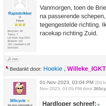
Vanmorgen, toen de Bri
Raptobrikker
na passerende schepen, 
Fietser
tegengestelde richting. 
Berichten: 88
racekap richting Zuid.
Topics: 7
Lid sinds: Aug 2023
Bedankt: 102
181 x bedankt in 83
berichten
Zoek
Hoekie
,
Willeke_IGKT
Bedankt door:
01-Nov-2023, 03:04 PM
(Dit 
Nov-2023, 03:05 PM door
365cy
365cycle
Hardloper schreef:
the best velomobile in