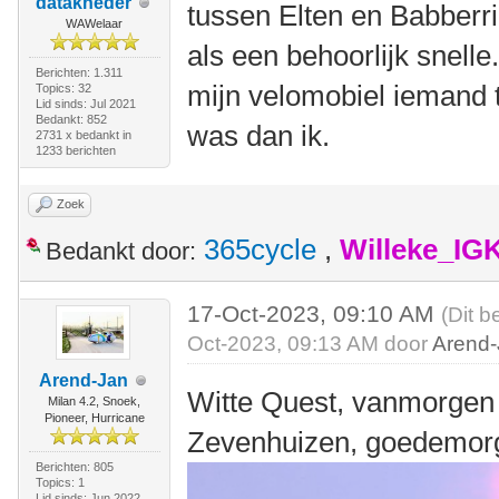
datakneder
tussen Elten en Babberri
WAWelaar
als een behoorlijk snelle
Berichten: 1.311
mijn velomobiel iemand t
Topics: 32
Lid sinds: Jul 2021
Bedankt: 852
was dan ik.
2731 x bedankt in
1233 berichten
Zoek
365cycle
,
Willeke_IG
Bedankt door:
17-Oct-2023, 09:10 AM
(Dit b
Oct-2023, 09:13 AM door
Arend
Arend-Jan
Witte Quest, vanmorgen 
Milan 4.2, Snoek,
Pioneer, Hurricane
Zevenhuizen, goedemorg
Berichten: 805
Topics: 1
Lid sinds: Jun 2022