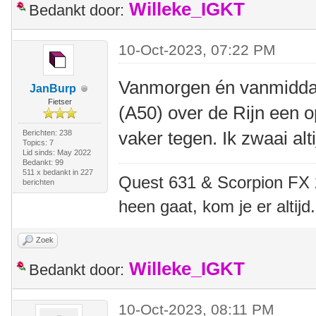
Willeke_IGKT
Bedankt door:
10-Oct-2023, 07:22 PM
Vanmorgen én vanmiddag
JanBurp
Fietser
(A50) over de Rijn een o
vaker tegen. Ik zwaai alt
Berichten: 238
Topics: 7
Lid sinds: May 2022
Bedankt: 99
511 x bedankt in 227
Quest 631 & Scorpion FX 20
berichten
heen gaat, kom je er altijd.
Zoek
Willeke_IGKT
Bedankt door:
10-Oct-2023, 08:11 PM