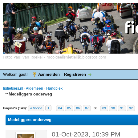
Welkom gast!
Aanmelden
Registreren
ligfietsers.nl
›
Algemeen
›
Hangplek
Medeliggers onderweg
elde waardering is 3.86
Pagina's (149):
« Vorige
1
...
84
85
86
87
88
89
90
91
92
.
Medeliggers onderweg
01-Oct-2023, 10:39 PM