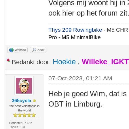
Volgens mij woont hij in
ook hier op het forum zit
Thys 209 Rowingbike
- M5 CHR
Pro - M5 MinimalBike
Website
Zoek
Hoekie
,
Willeke_IGKT
Bedankt door:
07-Oct-2023, 01:21 AM
Heb je goed Wim, dat is
365cycle
OBT in Limburg.
the best velomobile in
the world
Berichten: 7.182
Topics: 131