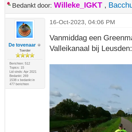
Willeke_IGKT
,
Bacch
Bedankt door:
16-Oct-2023, 04:06 PM
Vanmiddag een Greenmac
De tovenaar
Valleikanaal bij Leusden
Toerder
Berichten: 512
Topics: 15
Lid sinds: Apr 2021
Bedankt: 269
1538 x bedankt in
477 berichten