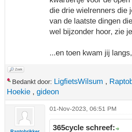
die drie wielrenners die
van de laatste dingen die 
wel bijzonder hoor, zie je
...en toen kwam jij lang
Zoek
LigfietsWilsum
,
Raptob
Bedankt door:
Hoekie
,
gideon
01-Nov-2023, 06:51 PM
365cycle schreef:
Raptobrikker