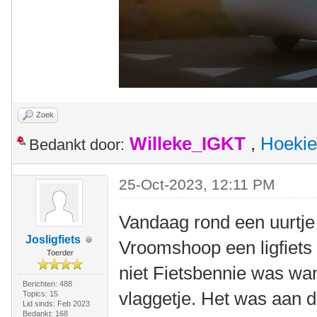
Zoek
Willeke_IGKT
,
Hoekie
Bedankt door:
25-Oct-2023, 12:11 PM
Vandaag rond een uurtje 
Josligfiets
Vroomshoop een ligfiets
Toerder
niet Fietsbennie was wan
Berichten: 488
vlaggetje. Het was aan 
Topics: 15
Lid sinds: Feb 2023
Bedankt: 168