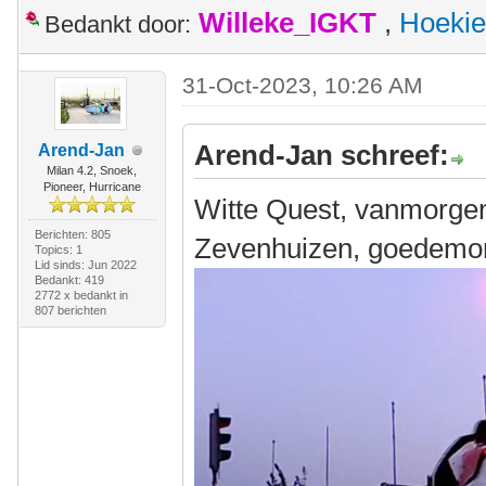
Willeke_IGKT
,
Hoekie
Bedankt door:
31-Oct-2023, 10:26 AM
Arend-Jan schreef:
Arend-Jan
Milan 4.2, Snoek,
Pioneer, Hurricane
Witte Quest, vanmorgen
Berichten: 805
Zevenhuizen, goedemor
Topics: 1
Lid sinds: Jun 2022
Bedankt: 419
2772 x bedankt in
807 berichten