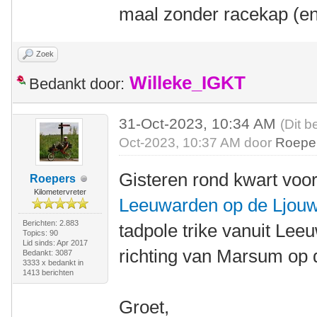
maal zonder racekap (en
Zoek
Willeke_IGKT
Bedankt door:
31-Oct-2023, 10:34 AM
(Dit b
Oct-2023, 10:37 AM door
Roepe
Gisteren rond kwart voo
Roepers
Kilometervreter
Leeuwarden op de Ljouw
Berichten: 2.883
tadpole trike vanuit Lee
Topics: 90
Lid sinds: Apr 2017
richting van Marsum op
Bedankt: 3087
3333 x bedankt in
1413 berichten
Groet,