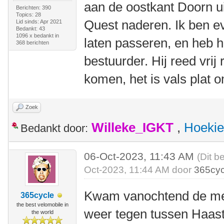
aan de oostkant Doorn u
Berichten: 390
Topics: 28
Quest naderen. Ik ben e
Lid sinds: Apr 2021
Bedankt: 43
1096 x bedankt in
laten passeren, en heb 
368 berichten
bestuurder. Hij reed vrij
komen, het is vals plat 
Zoek
Willeke_IGKT
,
Hoekie
Bedankt door:
06-Oct-2023, 11:43 AM
(Dit b
Oct-2023, 11:44 AM door
365cyc
Kwam vanochtend de me
365cycle
the best velomobile in
weer tegen tussen Haas
the world