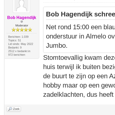
Bob Hagendijk schree
Bob Hagendijk
Net rond 15:00 een bla
Moderator
onderstuur in Almelo ov
Berichten: 1.039
Topics: 51
Jumbo.
Lid sinds: May 2022
Bedankt: 9
2512 x bedankt in
972 berichten
Stomtoevallig kwam deze
huis terwijl ik buiten be
de buurt te zijn op een A
hobby maar op een gewone
zadelklachten, dus heeft h
Zoek