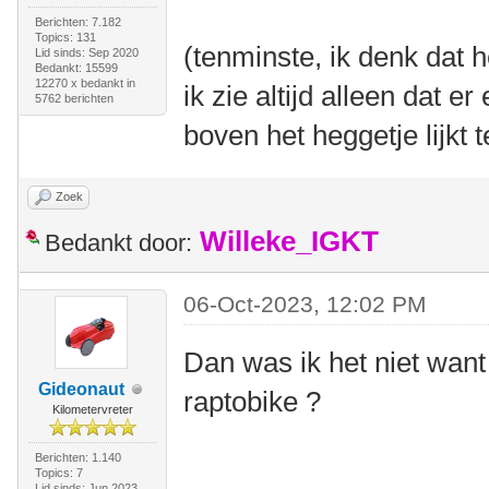
Berichten: 7.182
Topics: 131
(tenminste, ik denk dat 
Lid sinds: Sep 2020
Bedankt: 15599
12270 x bedankt in
ik zie altijd alleen dat 
5762 berichten
boven het heggetje lijkt
Zoek
Willeke_IGKT
Bedankt door:
06-Oct-2023, 12:02 PM
Dan was ik het niet want
Gideonaut
raptobike ?
Kilometervreter
Berichten: 1.140
Topics: 7
Lid sinds: Jun 2023