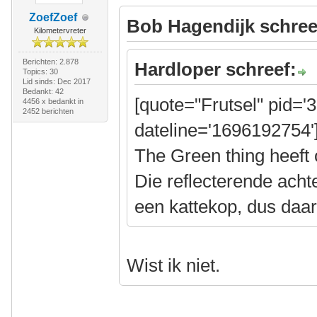
ZoefZoef
Bob Hagendijk schree
Kilometervreter
Berichten: 2.878
Hardloper schreef:
Topics: 30
Lid sinds: Dec 2017
Bedankt: 42
[quote="Frutsel" pid='
4456 x bedankt in
2452 berichten
dateline='1696192754'
The Green thing heeft 
Die reflecterende acht
een kattekop, dus daa
Wist ik niet.