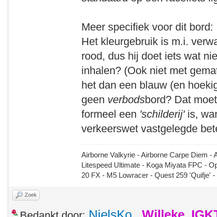
Meer specifiek voor dit bord:
Het kleurgebruik is m.i. verw
rood, dus hij doet iets wat n
inhalen? (Ook niet met gema
het dan een blauw (en hoeki
geen
verbods
bord? Dat moet 
formeel een
'schilderij'
is, wa
verkeerswet vastgelegde bet
Airborne Valkyrie - Airborne Carpe Diem - 
Litespeed Ultimate - Koga Miyata FPC - 
20 FX - M5 Lowracer - Quest 259 'Quifje' 
Zoek
NielsKo
,
Willeke_IGK
Bedankt door: