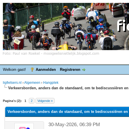
Welkom gast!
Aanmelden
Registreren
ligfietsers.nl
›
Algemeen
›
Hangplek
Verkeersborden, anders dan de standaard, om te bediscussiëren en 
elde waardering is 0
Pagina's (2):
1
2
Volgende »
Verkeersborden, anders dan de standaard, om te bediscussiëren en 
30-May-2026, 06:39 PM