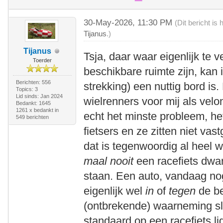
30-May-2026, 11:30 PM
(Dit bericht i
Tijanus
.)
Tijanus
Tsja, daar waar eigenlijk te
Toerder
beschikbare ruimte zijn, kan 
Berichten: 556
strekking) een nuttig bord is.
Topics: 3
Lid sinds: Jan 2024
wielrenners voor mij als velona
Bedankt: 1645
1261 x bedankt in
echt het minste probleem, het
549 berichten
fietsers en ze zitten niet va
dat is tegenwoordig al heel 
maal nooit
een racefiets dwar
staan. Een auto, vandaag nog,
eigenlijk wel
in
of
tegen
de be
(ontbrekende) waarneming s
standaard op een racefiets l