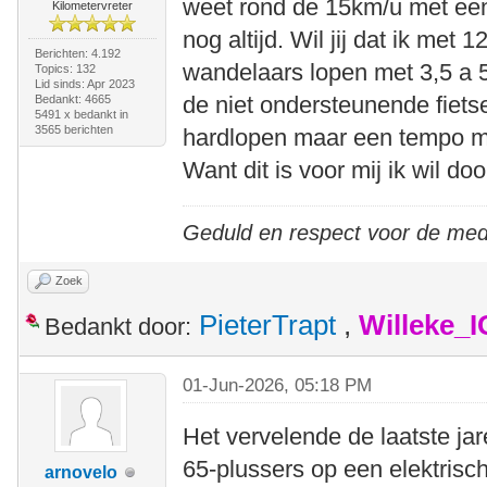
weet rond de 15km/u met een
Kilometervreter
nog altijd. Wil jij dat ik met
Berichten: 4.192
wandelaars lopen met 3,5 a 5
Topics: 132
Lid sinds: Apr 2023
de niet ondersteunende fietser
Bedankt: 4665
5491 x bedankt in
3565 berichten
hardlopen maar een tempo m
Want dit is voor mij ik wil d
Geduld en respect voor de me
Zoek
PieterTrapt
,
Willeke_
Bedankt door:
01-Jun-2026, 05:18 PM
Het vervelende de laatste ja
65-plussers op een elektrisch
arnovelo