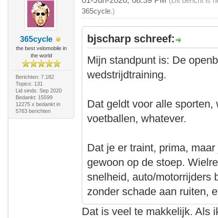
01-Jun-2026, 08:39 PM
(Dit bericht is
365cycle
.)
bjscharp schreef:
365cycle
the best velomobile in
the world
Mijn standpunt is: De openb
wedstrijdtraining.
Berichten: 7.182
Topics: 131
Lid sinds: Sep 2020
Bedankt: 15599
Dat geldt voor alle sporten,
12275 x bedankt in
5763 berichten
voetballen, whatever.
Dat je er traint, prima, maa
gewoon op de stoep. Wielre
snelheid, auto/motorrijders
zonder schade aan ruiten, et
Dat is veel te makkelijk. Als 