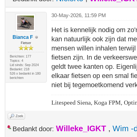
30-May-2026, 11:59 PM
Het is kennelijk nodig om zo
Bianca F
kan natuurlijk ook zijn dat me
Fietser
mensen willen inhalen terwijl
fietsen zijn. In de verkeersw
Berichten: 177
Topics: 4
geldt twee kanten op. Eigenli
Lid sinds: Sep 2024
Bedankt: 218
526 x bedankt in 180
elkaar fietsen op een smal fi
berichten
niet bij tegemoetkomend verk
Litespeed Siena, Koga FPM, Opti
Zoek
Willeke_IGKT
,
Wim -d
Bedankt door: