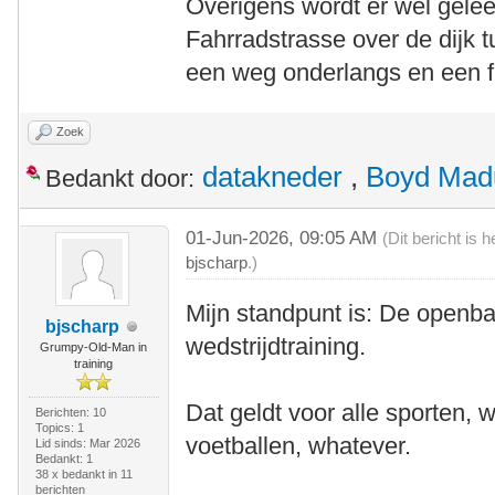
Overigens wordt er wel geleer
Fahrradstrasse over de dijk
een weg onderlangs en een fi
Zoek
datakneder
,
Boyd Mad
Bedankt door:
01-Jun-2026, 09:05 AM
(Dit bericht is
bjscharp
.)
Mijn standpunt is: De openba
bjscharp
wedstrijdtraining.
Grumpy-Old-Man in
training
Dat geldt voor alle sporten, 
Berichten: 10
Topics: 1
voetballen, whatever.
Lid sinds: Mar 2026
Bedankt: 1
38 x bedankt in 11
berichten