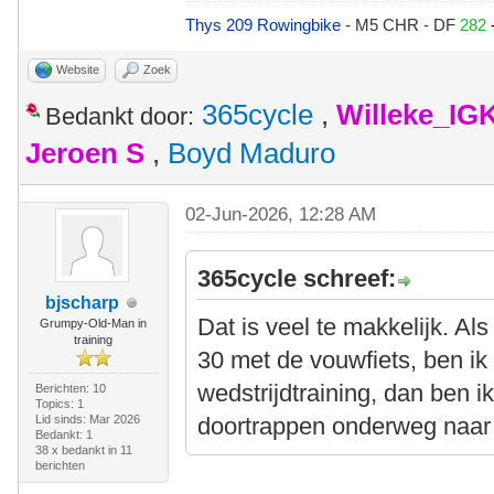
Thys 209 Rowingbike
- M5 CHR - DF
282
Website
Zoek
365cycle
,
Willeke_IG
Bedankt door:
Jeroen S
,
Boyd Maduro
02-Jun-2026, 12:28 AM
365cycle schreef:
bjscharp
Dat is veel te makkelijk. Als
Grumpy-Old-Man in
training
30 met de vouwfiets, ben ik
wedstrijdtraining, dan ben 
Berichten: 10
Topics: 1
Lid sinds: Mar 2026
doortrappen onderweg naar 
Bedankt: 1
38 x bedankt in 11
berichten