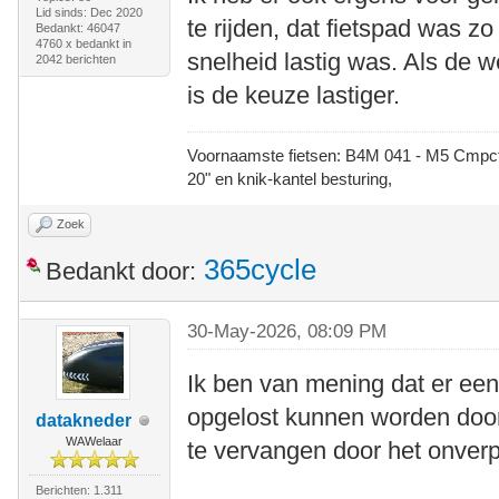
Lid sinds: Dec 2020
te rijden, dat fietspad was 
Bedankt: 46047
4760 x bedankt in
snelheid lastig was. Als de we
2042 berichten
is de keuze lastiger.
Voornaamste fietsen: B4M 041 - M5 Cmpct -
20" en knik-kantel besturing,
Zoek
365cycle
Bedankt door:
30-May-2026, 08:09 PM
Ik ben van mening dat er een
opgelost kunnen worden door
datakneder
WAWelaar
te vervangen door het onverpl
Berichten: 1.311