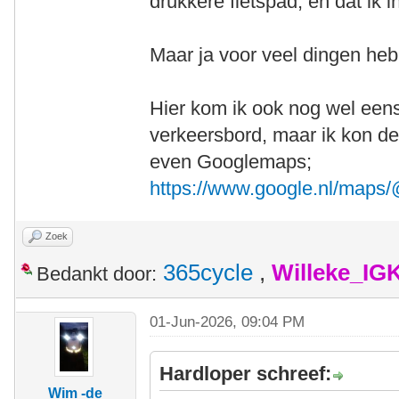
drukkere fietspad, en dat ik 
Maar ja voor veel dingen he
Hier kom ik ook nog wel eens
verkeersbord, maar ik kon de
even Googlemaps;
https://www.google.nl/ma
Zoek
365cycle
,
Willeke_IG
Bedankt door:
01-Jun-2026, 09:04 PM
Hardloper schreef:
Wim -de