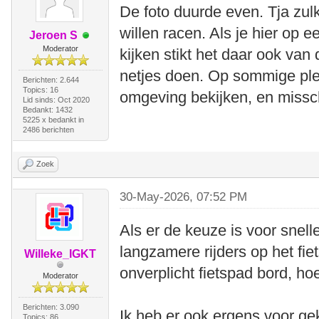
De foto duurde even. Tja zul
willen racen. Als je hier op 
Jeroen S
Moderator
kijken stikt het daar ook van 
netjes doen. Op sommige ple
Berichten: 2.644
Topics: 16
omgeving bekijken, en missc
Lid sinds: Oct 2020
Bedankt: 1432
5225 x bedankt in
2486 berichten
Zoek
30-May-2026, 07:52 PM
Als er de keuze is voor snell
langzamere rijders op het fie
Willeke_IGKT
onverplicht fietspad bord, hoef
Moderator
Berichten: 3.090
Ik heb er ook ergens voor g
Topics: 86