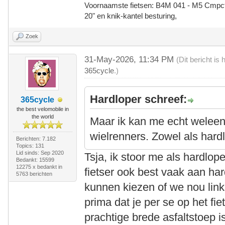
Voornaamste fietsen: B4M 041 - M5 Cmpct -
20" en knik-kantel besturing,
Zoek
31-May-2026, 11:34 PM
(Dit bericht i
365cycle
.)
Hardloper schreef:
365cycle
the best velomobile in
the world
Maar ik kan me echt weleens
wielrenners. Zowel als hardl
Berichten: 7.182
Topics: 131
Lid sinds: Sep 2020
Tsja, ik stoor me als hardlop
Bedankt: 15599
12275 x bedankt in
fietser ook best vaak aan har
5763 berichten
kunnen kiezen of we nou links
prima dat je per se op het fie
prachtige brede asfaltstoep i