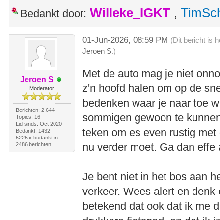
Willeke_IGKT
,
TimSc
Bedankt door:
01-Jun-2026, 08:59 PM
(Dit bericht is
Jeroen S
.)
Met de auto mag je niet onnod
Jeroen S
z'n hoofd halen om op de sne
Moderator
bedenken waar je naar toe wi
Berichten: 2.644
sommigen gewoon te kunnen s
Topics: 16
Lid sinds: Oct 2020
teken om es even rustig met 
Bedankt: 1432
5225 x bedankt in
nu verder moet. Ga dan effe 
2486 berichten
Je bent niet in het bos aan 
verkeer. Wees alert en denk 
betekend dat ook dat ik me 