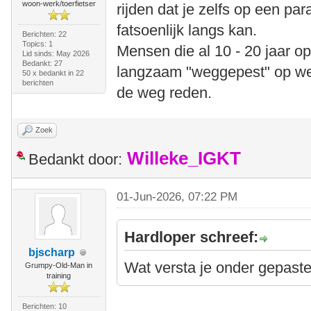
woon-werk/toerfietser
rijden dat je zelfs op een par
fatsoenlijk langs kan.
Berichten: 22
Topics: 1
Mensen die al 10 - 20 jaar o
Lid sinds: May 2026
Bedankt: 27
langzaam "weggepest" op we
50 x bedankt in 22
berichten
de weg reden.
Zoek
Willeke_IGKT
Bedankt door:
01-Jun-2026, 07:22 PM
Hardloper schreef:
bjscharp
Wat versta je onder gepast
Grumpy-Old-Man in
training
Berichten: 10