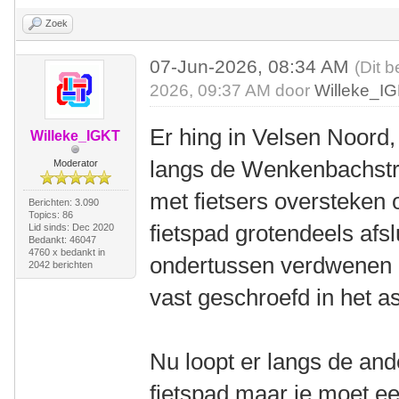
Zoek
07-Jun-2026, 08:34 AM
(Dit b
2026, 09:37 AM door
Willeke_I
Er hing in Velsen Noord, 
Willeke_IGKT
langs de Wenkenbachstra
Moderator
met fietsers oversteken 
Berichten: 3.090
Topics: 86
fietspad grotendeels afsl
Lid sinds: Dec 2020
Bedankt: 46047
4760 x bedankt in
ondertussen verdwenen e
2042 berichten
vast geschroefd in het as
Nu loopt er langs de an
fietspad maar je moet ee