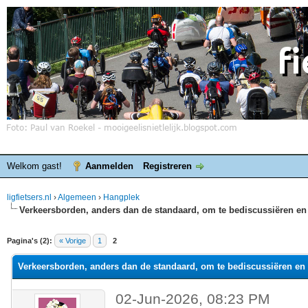
Welkom gast!
Aanmelden
Registreren
ligfietsers.nl
›
Algemeen
›
Hangplek
Verkeersborden, anders dan de standaard, om te bediscussiëren en 
elde waardering is 0
Pagina's (2):
« Vorige
1
2
Verkeersborden, anders dan de standaard, om te bediscussiëren en 
02-Jun-2026, 08:23 PM