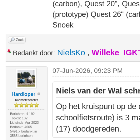
(carbon), Quest 20", Que
(prototype) Quest 26" (ca
Snoek
Zoek
NielsKo
,
Willeke_IGK
Bedankt door:
07-Jun-2026, 09:23 PM
Niels van der Wal sch
Hardloper
Kilometervreter
Op het kruispunt op de d
Berichten: 4.192
schoolfietsroute) is 3
Topics: 132
Lid sinds: Apr 2023
(17) doodgereden.
Bedankt: 4665
5491 x bedankt in
3565 berichten