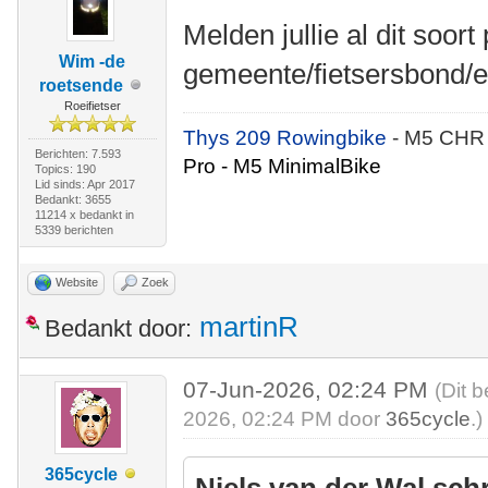
Melden jullie al dit soort
Wim -de
gemeente/fietsersbond/e
roetsende
Roeifietser
Thys 209 Rowingbike
- M5 CHR
Berichten: 7.593
Pro - M5 MinimalBike
Topics: 190
Lid sinds: Apr 2017
Bedankt: 3655
11214 x bedankt in
5339 berichten
Website
Zoek
martinR
Bedankt door:
07-Jun-2026, 02:24 PM
(Dit 
2026, 02:24 PM door
365cycle
.)
365cycle
Niels van der Wal sch