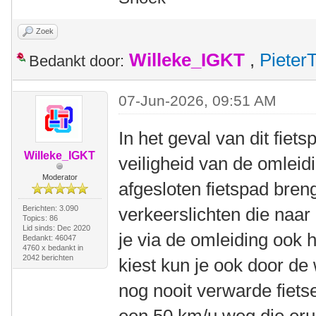
Zoek
Willeke_IGKT
,
Pieter
Bedankt door:
07-Jun-2026, 09:51 AM
In het geval van dit fiet
Willeke_IGKT
veiligheid van de omleid
Moderator
afgesloten fietspad bren
Berichten: 3.090
verkeerslichten die naar 
Topics: 86
Lid sinds: Dec 2020
je via de omleiding ook 
Bedankt: 46047
4760 x bedankt in
2042 berichten
kiest kun je ook door de 
nog nooit verwarde fiets
een 50 km/u weg die erui