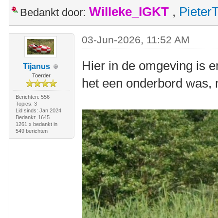
Willeke_IGKT
,
Pieter
Bedankt door:
03-Jun-2026, 11:52 AM
Hier in de omgeving is er
Tijanus
Toerder
het een onderbord was, ma
Berichten: 556
Topics: 3
Lid sinds: Jan 2024
Bedankt: 1645
1261 x bedankt in
549 berichten