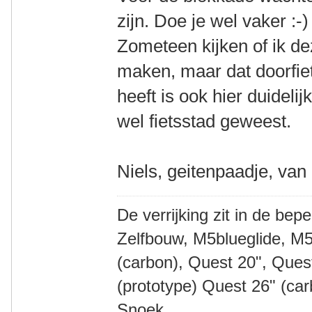
zijn. Doe je wel vaker :-)
Zometeen kijken of ik d
maken, maar dat doorfiets
heeft is ook hier duideli
wel fietsstad geweest.
Niels, geitenpaadje, van
De verrijking zit in de bep
Zelfbouw, M5blueglide, M5
(carbon), Quest 20", Que
(prototype) Quest 26" (ca
Snoek