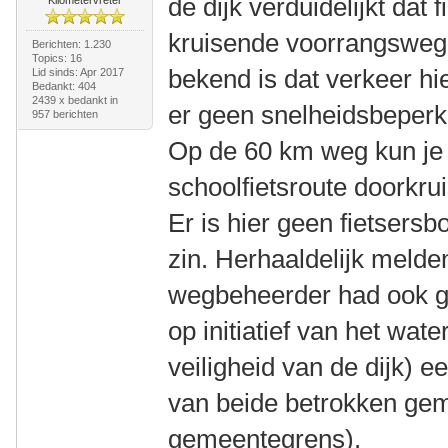
de dijk verduidelijkt dat
kruisende voorrangsweg 
Berichten: 1.230
Topics: 16
bekend is dat verkeer hier
Lid sinds: Apr 2017
Bedankt: 404
2439 x bedankt in
er geen snelheidsbeperk
957 berichten
Op de 60 km weg kun je
schoolfietsroute doorkru
Er is hier geen fietsers
zin. Herhaaldelijk melde
wegbeheerder had ook g
op initiatief van het wat
veiligheid van de dijk) 
van beide betrokken gem
gemeentegrens).