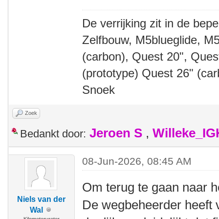
De verrijking zit in de bep
Zelfbouw, M5blueglide, M5
(carbon), Quest 20", Que
(prototype) Quest 26" (ca
Snoek
Zoek
Jeroen S
,
Willeke_I
Bedankt door:
08-Jun-2026, 08:45 AM
Om terug te gaan naar h
Niels van der
De wegbeheerder heeft v
Wal
Kilometervreter