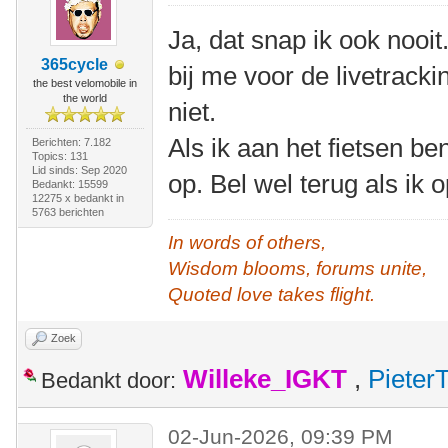
Ja, dat snap ik ook nooit
365cycle
bij me voor de livetrack
the best velomobile in
the world
niet.
Als ik aan het fietsen b
Berichten: 7.182
Topics: 131
Lid sinds: Sep 2020
op. Bel wel terug als ik
Bedankt: 15599
12275 x bedankt in
5763 berichten
In words of others,
Wisdom blooms, forums unite,
Quoted love takes flight.
Zoek
Willeke_IGKT
,
Pieter
Bedankt door:
02-Jun-2026, 09:39 PM