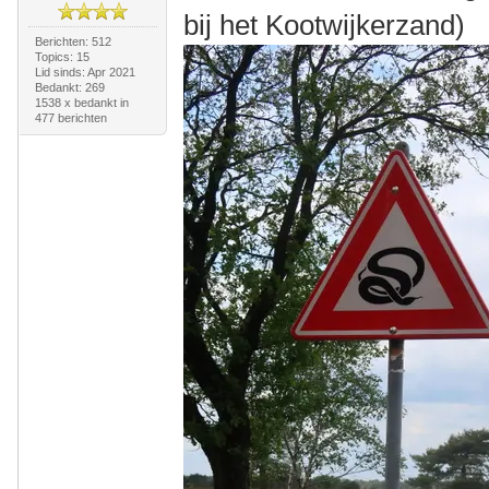
bij het Kootwijkerzand)
Berichten: 512
Topics: 15
Lid sinds: Apr 2021
Bedankt: 269
1538 x bedankt in
477 berichten