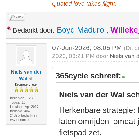
Quoted love takes flight.
Zoek
Boyd Maduro
,
Willek
Bedankt door:
07-Jun-2026, 08:05 PM
(Dit 
2026, 08:21 PM door
Niels van 
Niels van der
365cycle schreef:
Wal
Kilometervreter
Niels van der Wal sch
Berichten: 1.230
Topics: 16
Lid sinds: Apr 2017
Herkenbare strategie: 
Bedankt: 404
2439 x bedankt in
laten omrijden, omdat 
957 berichten
fietspad zet.