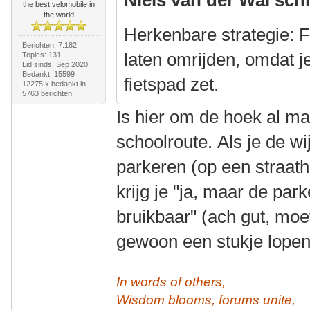
the best velomobile in
the world
Herkenbare strategie: F
Berichten: 7.182
laten omrijden, omdat j
Topics: 131
Lid sinds: Sep 2020
Bedankt: 15599
fietspad zet.
12275 x bedankt in
5763 berichten
Is hier om de hoek al m
schoolroute. Als je de wi
parkeren (op een straat
krijg je "ja, maar de par
bruikbaar" (ach gut, moe
gewoon een stukje lope
In words of others,
Wisdom blooms, forums unite,