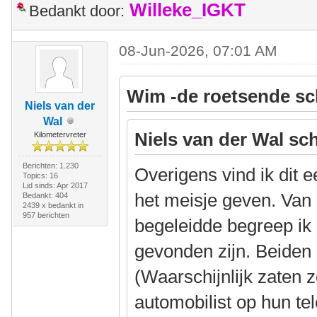
Willeke_IGKT
Bedankt door:
08-Jun-2026, 07:01 AM
Wim -de roetsende sc
Niels van der
Wal
Niels van der Wal sch
Kilometervreter
Berichten: 1.230
Overigens vind ik dit 
Topics: 16
Lid sinds: Apr 2017
het meisje geven. Van 
Bedankt: 404
2439 x bedankt in
957 berichten
begeleidde begreep ik
gevonden zijn. Beiden
(Waarschijnlijk zaten 
automobilist op hun te