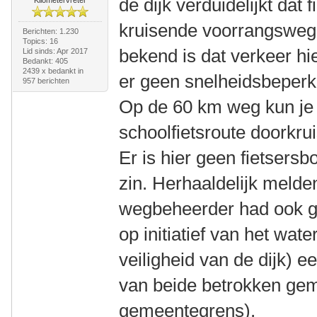
de dijk verduidelijkt dat
kruisende voorrangsweg 
Berichten: 1.230
Topics: 16
bekend is dat verkeer hier
Lid sinds: Apr 2017
Bedankt: 405
2439 x bedankt in
er geen snelheidsbeperk
957 berichten
Op de 60 km weg kun je
schoolfietsroute doorkru
Er is hier geen fietsers
zin. Herhaaldelijk melde
wegbeheerder had ook g
op initiatief van het wat
veiligheid van de dijk) 
van beide betrokken gem
gemeentegrens).