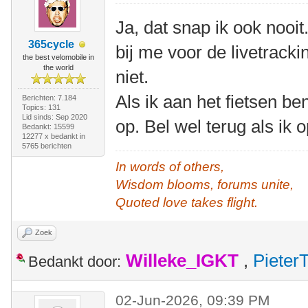
Ja, dat snap ik ook nooit
365cycle
bij me voor de livetrack
the best velomobile in
the world
niet.
Als ik aan het fietsen b
Berichten: 7.184
Topics: 131
Lid sinds: Sep 2020
op. Bel wel terug als ik
Bedankt: 15599
12277 x bedankt in
5765 berichten
In words of others,
Wisdom blooms, forums unite,
Quoted love takes flight.
Zoek
Willeke_IGKT
,
Pieter
Bedankt door:
02-Jun-2026, 09:39 PM