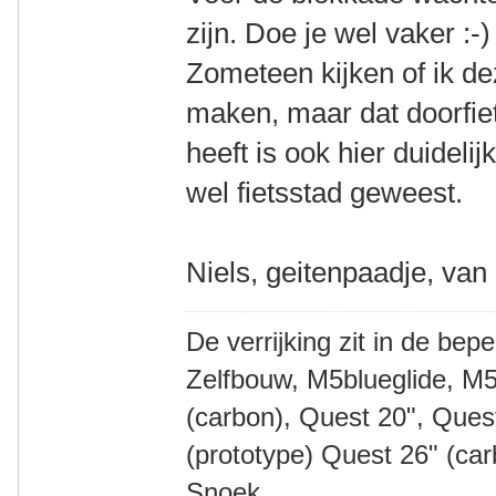
zijn. Doe je wel vaker :-)
Zometeen kijken of ik d
maken, maar dat doorfiets
heeft is ook hier duideli
wel fietsstad geweest.
Niels, geitenpaadje, van
De verrijking zit in de bep
Zelfbouw, M5blueglide, M5
(carbon), Quest 20", Que
(prototype) Quest 26" (ca
Snoek