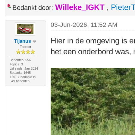
Willeke_IGKT
,
Pieter
Bedankt door:
03-Jun-2026, 11:52 AM
Hier in de omgeving is er
Tijanus
Toerder
het een onderbord was, ma
Berichten: 556
Topics: 3
Lid sinds: Jan 2024
Bedankt: 1645
1261 x bedankt in
549 berichten