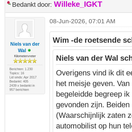
Willeke_IGKT
Bedankt door:
08-Jun-2026, 07:01 AM
Wim -de roetsende sc
Niels van der
Wal
Niels van der Wal sch
Kilometervreter
Berichten: 1.230
Overigens vind ik dit 
Topics: 16
Lid sinds: Apr 2017
het meisje geven. Van 
Bedankt: 405
2439 x bedankt in
957 berichten
begeleidde begreep ik
gevonden zijn. Beiden
(Waarschijnlijk zaten 
automobilist op hun te