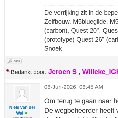
De verrijking zit in de bep
Zelfbouw, M5blueglide, M5
(carbon), Quest 20", Que
(prototype) Quest 26" (ca
Snoek
Zoek
Jeroen S
,
Willeke_I
Bedankt door:
08-Jun-2026, 08:45 AM
Om terug te gaan naar h
Niels van der
De wegbeheerder heeft v
Wal
Kilometervreter