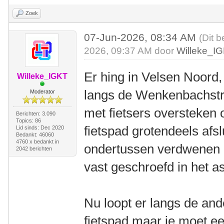
Zoek
07-Jun-2026, 08:34 AM
(Dit b
2026, 09:37 AM door
Willeke_I
Er hing in Velsen Noord, 
Willeke_IGKT
langs de Wenkenbachstra
Moderator
met fietsers oversteken 
Berichten: 3.090
Topics: 86
fietspad grotendeels afsl
Lid sinds: Dec 2020
Bedankt: 46060
4760 x bedankt in
ondertussen verdwenen e
2042 berichten
vast geschroefd in het as
Nu loopt er langs de an
fietspad maar je moet ee