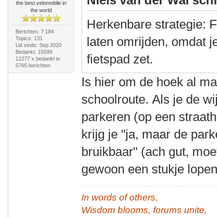
the best velomobile in
the world
Herkenbare strategie: F
Berichten: 7.184
laten omrijden, omdat j
Topics: 131
Lid sinds: Sep 2020
Bedankt: 15599
fietspad zet.
12277 x bedankt in
5765 berichten
Is hier om de hoek al m
schoolroute. Als je de wi
parkeren (op een straat
krijg je "ja, maar de par
bruikbaar" (ach gut, moe
gewoon een stukje lope
In words of others,
Wisdom blooms, forums unite,