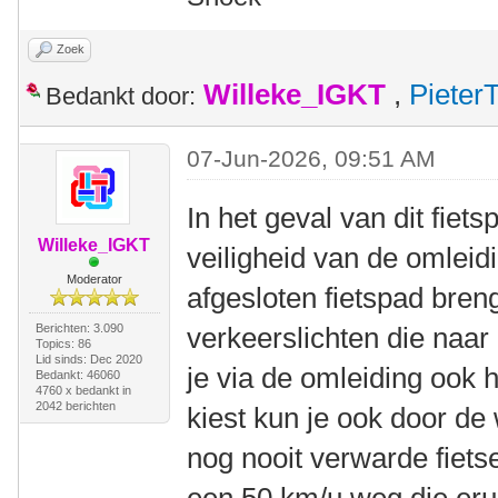
Zoek
Willeke_IGKT
,
Pieter
Bedankt door:
07-Jun-2026, 09:51 AM
In het geval van dit fiet
Willeke_IGKT
veiligheid van de omleid
Moderator
afgesloten fietspad bren
Berichten: 3.090
verkeerslichten die naar 
Topics: 86
Lid sinds: Dec 2020
je via de omleiding ook 
Bedankt: 46060
4760 x bedankt in
2042 berichten
kiest kun je ook door de 
nog nooit verwarde fiets
een 50 km/u weg die erui