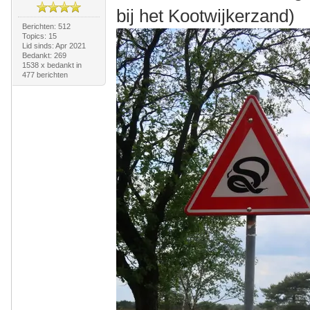
bij het Kootwijkerzand)
Berichten: 512
Topics: 15
Lid sinds: Apr 2021
Bedankt: 269
1538 x bedankt in
477 berichten