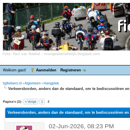
Welkom gast!
Aanmelden
Registreren
ligfietsers.nl
›
Algemeen
›
Hangplek
Verkeersborden, anders dan de standaard, om te bediscussiëren en 
elde waardering is 0
Pagina's (2):
« Vorige
1
2
Verkeersborden, anders dan de standaard, om te bediscussiëren en 
02-Jun-2026, 08:23 PM