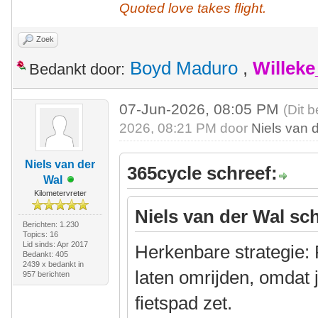
Quoted love takes flight.
Zoek
Boyd Maduro
,
Willek
Bedankt door:
07-Jun-2026, 08:05 PM
(Dit 
2026, 08:21 PM door
Niels van 
Niels van der
365cycle schreef:
Wal
Kilometervreter
Niels van der Wal sch
Berichten: 1.230
Topics: 16
Lid sinds: Apr 2017
Herkenbare strategie: 
Bedankt: 405
2439 x bedankt in
laten omrijden, omdat 
957 berichten
fietspad zet.