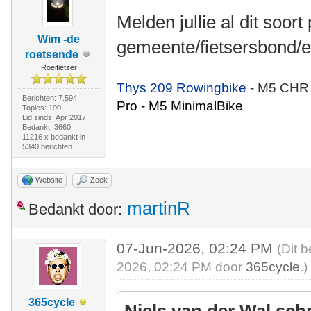
Melden jullie al dit soort
Wim -de
gemeente/fietsersbond/e
roetsende
Roeifietser
Thys 209 Rowingbike
- M5 CHR
Berichten: 7.594
Pro - M5 MinimalBike
Topics: 190
Lid sinds: Apr 2017
Bedankt: 3660
11216 x bedankt in
5340 berichten
Website
Zoek
martinR
Bedankt door:
07-Jun-2026, 02:24 PM
(Dit 
2026, 02:24 PM door
365cycle
.)
365cycle
Niels van der Wal sch