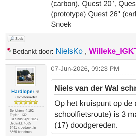
(carbon), Quest 20", Que
(prototype) Quest 26" (ca
Snoek
Zoek
NielsKo
,
Willeke_IGK
Bedankt door:
07-Jun-2026, 09:23 PM
Niels van der Wal sch
Hardloper
Kilometervreter
Op het kruispunt op de d
Berichten: 4.192
schoolfietsroute) is 3
Topics: 132
Lid sinds: Apr 2023
(17) doodgereden.
Bedankt: 4665
5491 x bedankt in
3565 berichten