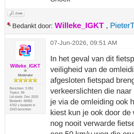
Zoek
Willeke_IGKT
,
Pieter
Bedankt door:
07-Jun-2026, 09:51 AM
In het geval van dit fiet
Willeke_IGKT
veiligheid van de omleid
Moderator
afgesloten fietspad bren
Berichten: 3.091
verkeerslichten die naar 
Topics: 86
Lid sinds: Dec 2020
je via de omleiding ook 
Bedankt: 46082
4762 x bedankt in
2043 berichten
kiest kun je ook door de 
nog nooit verwarde fiets
een 50 km/u weg die erui