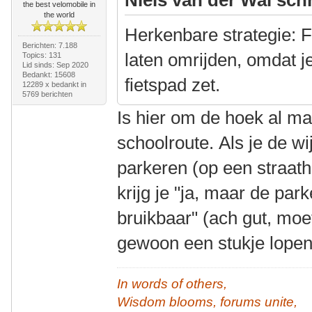
the best velomobile in
the world
Herkenbare strategie: F
Berichten: 7.188
laten omrijden, omdat j
Topics: 131
Lid sinds: Sep 2020
Bedankt: 15608
fietspad zet.
12289 x bedankt in
5769 berichten
Is hier om de hoek al m
schoolroute. Als je de wi
parkeren (op een straat
krijg je "ja, maar de par
bruikbaar" (ach gut, moe
gewoon een stukje lope
In words of others,
Wisdom blooms, forums unite,