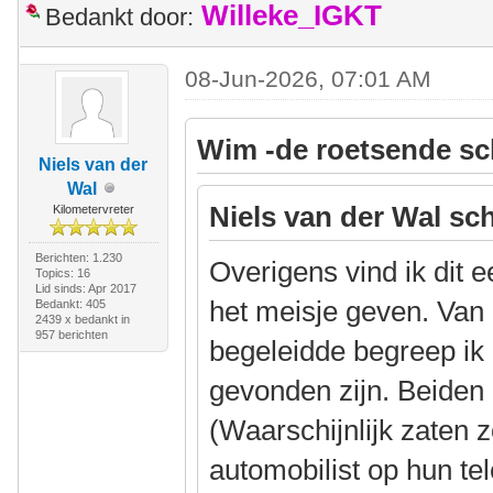
Willeke_IGKT
Bedankt door:
08-Jun-2026, 07:01 AM
Wim -de roetsende sc
Niels van der
Wal
Niels van der Wal sch
Kilometervreter
Berichten: 1.230
Overigens vind ik dit 
Topics: 16
Lid sinds: Apr 2017
het meisje geven. Van 
Bedankt: 405
2439 x bedankt in
957 berichten
begeleidde begreep ik
gevonden zijn. Beiden
(Waarschijnlijk zaten 
automobilist op hun te