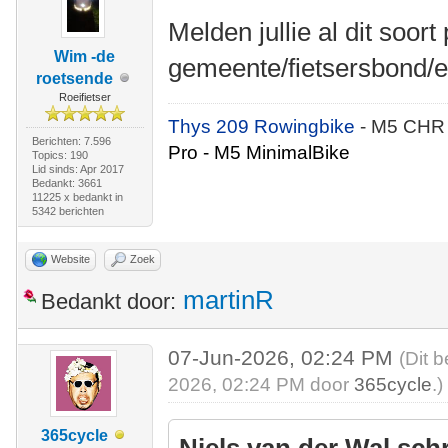
Melden jullie al dit soort
Wim -de
gemeente/fietsersbond/e
roetsende
Roeifietser
Thys 209 Rowingbike
- M5 CHR
Berichten: 7.596
Pro - M5 MinimalBike
Topics: 190
Lid sinds: Apr 2017
Bedankt: 3661
11225 x bedankt in
5342 berichten
Website
Zoek
martinR
Bedankt door:
07-Jun-2026, 02:24 PM
(Dit 
2026, 02:24 PM door
365cycle
.)
365cycle
Niels van der Wal sch