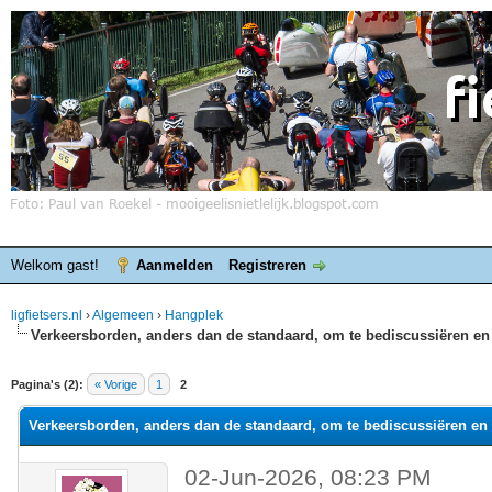
Welkom gast!
Aanmelden
Registreren
ligfietsers.nl
›
Algemeen
›
Hangplek
Verkeersborden, anders dan de standaard, om te bediscussiëren en 
elde waardering is 0
Pagina's (2):
« Vorige
1
2
Verkeersborden, anders dan de standaard, om te bediscussiëren en 
02-Jun-2026, 08:23 PM