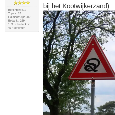
bij het Kootwijkerzand)
Berichten: 512
Topics: 15
Lid sinds: Apr 2021
Bedankt: 269
1538 x bedankt in
477 berichten