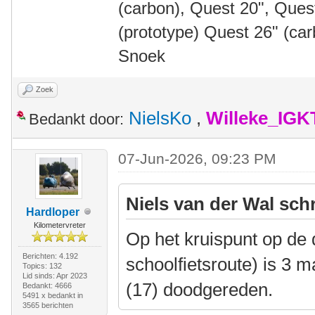
(carbon), Quest 20", Que
(prototype) Quest 26" (ca
Snoek
Zoek
NielsKo
,
Willeke_IGK
Bedankt door:
07-Jun-2026, 09:23 PM
Niels van der Wal sch
Hardloper
Kilometervreter
Op het kruispunt op de d
Berichten: 4.192
schoolfietsroute) is 3
Topics: 132
Lid sinds: Apr 2023
(17) doodgereden.
Bedankt: 4666
5491 x bedankt in
3565 berichten