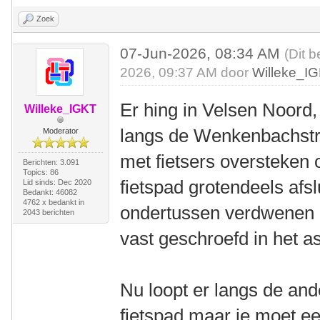
Zoek
07-Jun-2026, 08:34 AM
(Dit b
2026, 09:37 AM door
Willeke_I
Er hing in Velsen Noord, 
Willeke_IGKT
langs de Wenkenbachstra
Moderator
met fietsers oversteken 
Berichten: 3.091
Topics: 86
fietspad grotendeels afsl
Lid sinds: Dec 2020
Bedankt: 46082
4762 x bedankt in
ondertussen verdwenen e
2043 berichten
vast geschroefd in het as
Nu loopt er langs de an
fietspad maar je moet ee