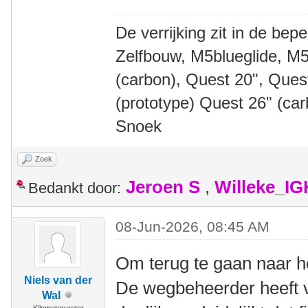
De verrijking zit in de bep
Zelfbouw, M5blueglide, M5
(carbon), Quest 20", Que
(prototype) Quest 26" (ca
Snoek
Zoek
Jeroen S
,
Willeke_I
Bedankt door:
08-Jun-2026, 08:45 AM
Om terug te gaan naar h
Niels van der
De wegbeheerder heeft v
Wal
Kilometervreter