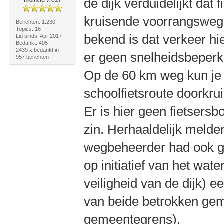
de dijk verduidelijkt dat
kruisende voorrangsweg 
Berichten: 1.230
Topics: 16
bekend is dat verkeer hier
Lid sinds: Apr 2017
Bedankt: 405
2439 x bedankt in
er geen snelheidsbeperk
957 berichten
Op de 60 km weg kun je
schoolfietsroute doorkru
Er is hier geen fietsers
zin. Herhaaldelijk melde
wegbeheerder had ook g
op initiatief van het wat
veiligheid van de dijk) 
van beide betrokken gem
gemeentegrens).