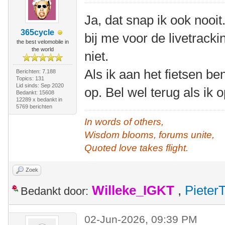
Ja, dat snap ik ook nooit
365cycle
bij me voor de livetrack
the best velomobile in
the world
niet.
Als ik aan het fietsen b
Berichten: 7.188
Topics: 131
Lid sinds: Sep 2020
op. Bel wel terug als ik
Bedankt: 15608
12289 x bedankt in
5769 berichten
In words of others,
Wisdom blooms, forums unite,
Quoted love takes flight.
Zoek
Willeke_IGKT
,
Pieter
Bedankt door:
02-Jun-2026, 09:39 PM