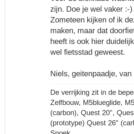
zijn. Doe je wel vaker :-)
Zometeen kijken of ik d
maken, maar dat doorfiets
heeft is ook hier duideli
wel fietsstad geweest.
Niels, geitenpaadje, van
De verrijking zit in de bep
Zelfbouw, M5blueglide, M5
(carbon), Quest 20", Que
(prototype) Quest 26" (ca
Snoek