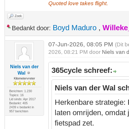
Quoted love takes flight.
Zoek
Boyd Maduro
,
Willek
Bedankt door:
07-Jun-2026, 08:05 PM
(Dit 
2026, 08:21 PM door
Niels van 
Niels van der
365cycle schreef:
Wal
Kilometervreter
Niels van der Wal sch
Berichten: 1.230
Topics: 16
Lid sinds: Apr 2017
Herkenbare strategie: 
Bedankt: 405
2439 x bedankt in
laten omrijden, omdat 
957 berichten
fietspad zet.