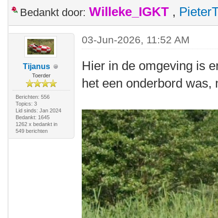
Willeke_IGKT
,
Pieter
Bedankt door:
03-Jun-2026, 11:52 AM
Hier in de omgeving is er
Tijanus
Toerder
het een onderbord was, ma
Berichten: 556
Topics: 3
Lid sinds: Jan 2024
Bedankt: 1645
1262 x bedankt in
549 berichten