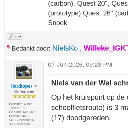
(carbon), Quest 20", Que
(prototype) Quest 26" (ca
Snoek
Zoek
NielsKo
,
Willeke_IGK
Bedankt door:
07-Jun-2026, 09:23 PM
Niels van der Wal sch
Hardloper
Kilometervreter
Op het kruispunt op de d
Berichten: 4.192
schoolfietsroute) is 3
Topics: 132
Lid sinds: Apr 2023
(17) doodgereden.
Bedankt: 4665
5491 x bedankt in
3565 berichten