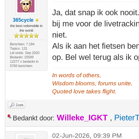
Ja, dat snap ik ook nooit
365cycle
bij me voor de livetrack
the best velomobile in
the world
niet.
Als ik aan het fietsen b
Berichten: 7.184
Topics: 131
Lid sinds: Sep 2020
op. Bel wel terug als ik
Bedankt: 15599
12277 x bedankt in
5765 berichten
In words of others,
Wisdom blooms, forums unite,
Quoted love takes flight.
Zoek
Willeke_IGKT
,
Pieter
Bedankt door:
02-Jun-2026, 09:39 PM