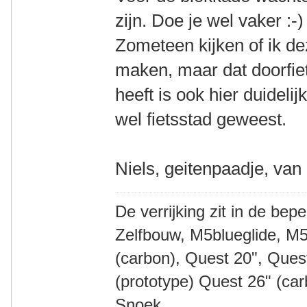
zijn. Doe je wel vaker :-)
Zometeen kijken of ik d
maken, maar dat doorfiets
heeft is ook hier duideli
wel fietsstad geweest.
Niels, geitenpaadje, van
De verrijking zit in de bep
Zelfbouw, M5blueglide, M5
(carbon), Quest 20", Que
(prototype) Quest 26" (ca
Snoek