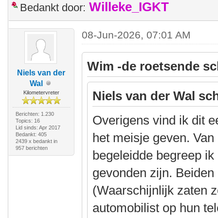
Willeke_IGKT
Bedankt door:
08-Jun-2026, 07:01 AM
Wim -de roetsende sc
Niels van der
Wal
Niels van der Wal sch
Kilometervreter
Berichten: 1.230
Overigens vind ik dit 
Topics: 16
Lid sinds: Apr 2017
het meisje geven. Van 
Bedankt: 405
2439 x bedankt in
957 berichten
begeleidde begreep ik
gevonden zijn. Beiden
(Waarschijnlijk zaten 
automobilist op hun te