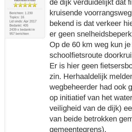
de dijk verduidelijkt dat
kruisende voorrangsweg 
Berichten: 1.230
Topics: 16
bekend is dat verkeer hier
Lid sinds: Apr 2017
Bedankt: 405
2439 x bedankt in
er geen snelheidsbeperk
957 berichten
Op de 60 km weg kun je
schoolfietsroute doorkru
Er is hier geen fietsers
zin. Herhaaldelijk melde
wegbeheerder had ook g
op initiatief van het wat
veiligheid van de dijk) 
van beide betrokken gem
gemeentegrens).