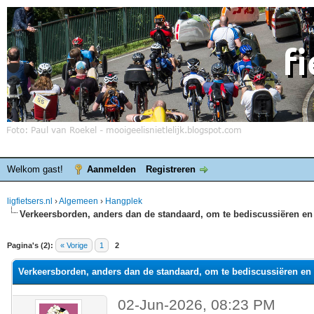
Welkom gast!
Aanmelden
Registreren
ligfietsers.nl
›
Algemeen
›
Hangplek
Verkeersborden, anders dan de standaard, om te bediscussiëren en 
elde waardering is 0
Pagina's (2):
« Vorige
1
2
Verkeersborden, anders dan de standaard, om te bediscussiëren en 
02-Jun-2026, 08:23 PM