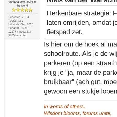
the best velomobile in
the world
Herkenbare strategie: F
Berichten: 7.184
laten omrijden, omdat j
Topics: 131
Lid sinds: Sep 2020
Bedankt: 15599
fietspad zet.
12277 x bedankt in
5765 berichten
Is hier om de hoek al m
schoolroute. Als je de wi
parkeren (op een straat
krijg je "ja, maar de par
bruikbaar" (ach gut, moe
gewoon een stukje lope
In words of others,
Wisdom blooms, forums unite,