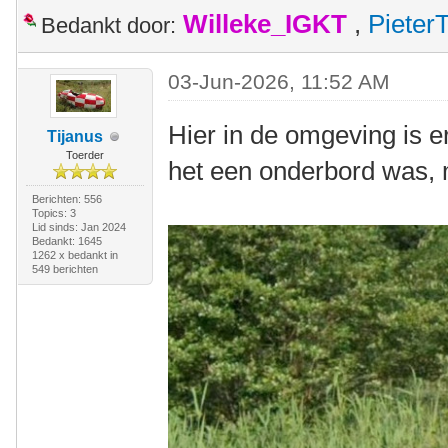
Willeke_IGKT
,
Pieter
Bedankt door:
03-Jun-2026, 11:52 AM
Hier in de omgeving is er
Tijanus
Toerder
het een onderbord was, ma
Berichten: 556
Topics: 3
Lid sinds: Jan 2024
Bedankt: 1645
1262 x bedankt in
549 berichten