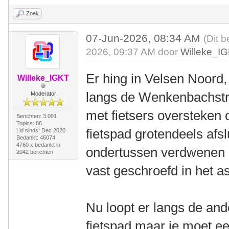
Zoek
07-Jun-2026, 08:34 AM
(Dit b
2026, 09:37 AM door
Willeke_I
Er hing in Velsen Noord, 
Willeke_IGKT
langs de Wenkenbachstra
Moderator
met fietsers oversteken 
Berichten: 3.091
Topics: 86
fietspad grotendeels afsl
Lid sinds: Dec 2020
Bedankt: 46074
4760 x bedankt in
ondertussen verdwenen e
2042 berichten
vast geschroefd in het as
Nu loopt er langs de an
fietspad maar je moet ee