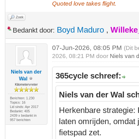
Quoted love takes flight.
Zoek
Boyd Maduro
,
Willek
Bedankt door:
07-Jun-2026, 08:05 PM
(Dit 
2026, 08:21 PM door
Niels van 
Niels van der
365cycle schreef:
Wal
Kilometervreter
Niels van der Wal sch
Berichten: 1.230
Topics: 16
Lid sinds: Apr 2017
Herkenbare strategie: 
Bedankt: 405
2439 x bedankt in
laten omrijden, omdat 
957 berichten
fietspad zet.