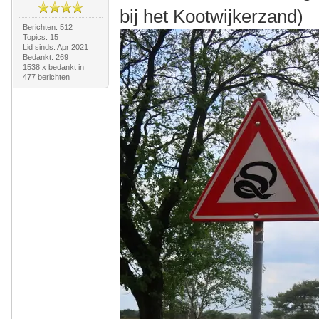
bij het Kootwijkerzand)
Berichten: 512
Topics: 15
Lid sinds: Apr 2021
Bedankt: 269
1538 x bedankt in
477 berichten