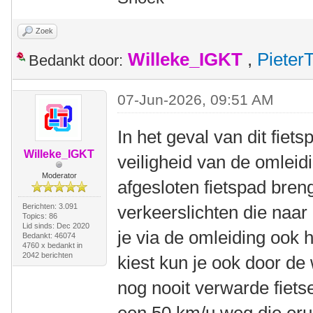
Zoek
Willeke_IGKT
,
Pieter
Bedankt door:
07-Jun-2026, 09:51 AM
In het geval van dit fiet
Willeke_IGKT
veiligheid van de omleid
Moderator
afgesloten fietspad bren
Berichten: 3.091
verkeerslichten die naar 
Topics: 86
Lid sinds: Dec 2020
je via de omleiding ook 
Bedankt: 46074
4760 x bedankt in
2042 berichten
kiest kun je ook door de 
nog nooit verwarde fiets
een 50 km/u weg die erui