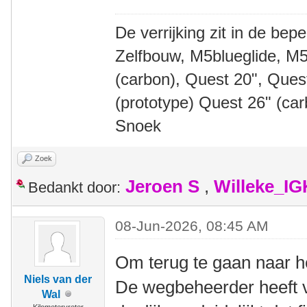
De verrijking zit in de bep
Zelfbouw, M5blueglide, M5
(carbon), Quest 20", Que
(prototype) Quest 26" (ca
Snoek
Zoek
Jeroen S
,
Willeke_I
Bedankt door:
08-Jun-2026, 08:45 AM
Om terug te gaan naar h
Niels van der
De wegbeheerder heeft v
Wal
Kilometervreter