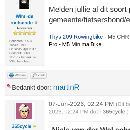
Melden jullie al dit soort
Wim -de
gemeente/fietsersbond/e
roetsende
Roeifietser
Thys 209 Rowingbike
- M5 CHR
Berichten: 7.594
Pro - M5 MinimalBike
Topics: 190
Lid sinds: Apr 2017
Bedankt: 3660
11217 x bedankt in
5340 berichten
Website
Zoek
martinR
Bedankt door:
07-Jun-2026, 02:24 PM
(Dit 
2026, 02:24 PM door
365cycle
.)
365cycle
Niels van der Wal sch