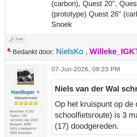
(carbon), Quest 20", Que
(prototype) Quest 26" (ca
Snoek
Zoek
NielsKo
,
Willeke_IGK
Bedankt door:
07-Jun-2026, 09:23 PM
Niels van der Wal sch
Hardloper
Kilometervreter
Op het kruispunt op de d
Berichten: 4.192
schoolfietsroute) is 3
Topics: 132
Lid sinds: Apr 2023
(17) doodgereden.
Bedankt: 4665
5491 x bedankt in
3565 berichten