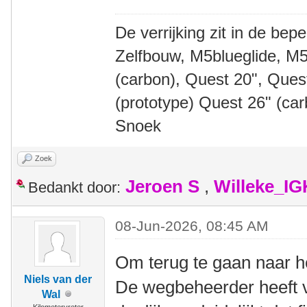
De verrijking zit in de bep
Zelfbouw, M5blueglide, M5
(carbon), Quest 20", Que
(prototype) Quest 26" (ca
Snoek
Zoek
Jeroen S
,
Willeke_I
Bedankt door:
08-Jun-2026, 08:45 AM
Om terug te gaan naar h
Niels van der
De wegbeheerder heeft v
Wal
Kilometervreter