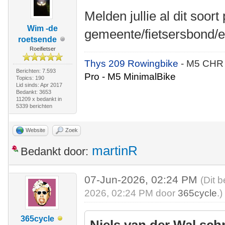
Melden jullie al dit soort
Wim -de
gemeente/fietsersbond/e
roetsende
Roeifietser
Thys 209 Rowingbike
- M5 CHR
Berichten: 7.593
Pro - M5 MinimalBike
Topics: 190
Lid sinds: Apr 2017
Bedankt: 3653
11209 x bedankt in
5339 berichten
Website
Zoek
martinR
Bedankt door:
07-Jun-2026, 02:24 PM
(Dit 
2026, 02:24 PM door
365cycle
.)
365cycle
Niels van der Wal sch