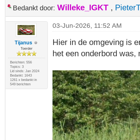
Willeke_IGKT
,
Pieter
Bedankt door:
03-Jun-2026, 11:52 AM
Hier in de omgeving is er
Tijanus
Toerder
het een onderbord was, ma
Berichten: 556
Topics: 3
Lid sinds: Jan 2024
Bedankt: 1643
1261 x bedankt in
549 berichten