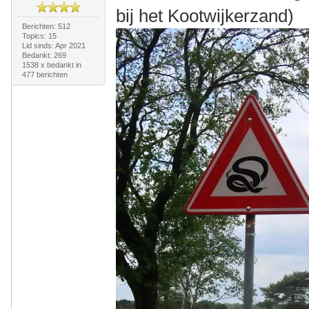
bij het Kootwijkerzand)
Berichten: 512
Topics: 15
Lid sinds: Apr 2021
Bedankt: 269
1538 x bedankt in
477 berichten