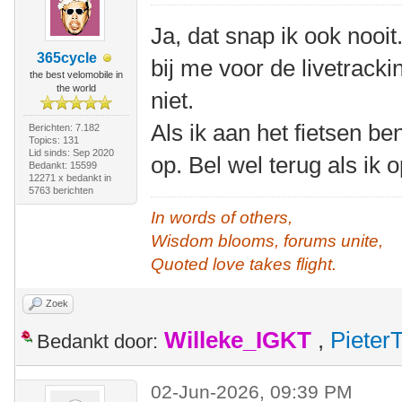
Ja, dat snap ik ook nooit
365cycle
bij me voor de livetrack
the best velomobile in
the world
niet.
Als ik aan het fietsen b
Berichten: 7.182
Topics: 131
Lid sinds: Sep 2020
op. Bel wel terug als ik
Bedankt: 15599
12271 x bedankt in
5763 berichten
In words of others,
Wisdom blooms, forums unite,
Quoted love takes flight.
Zoek
Willeke_IGKT
,
Pieter
Bedankt door:
02-Jun-2026, 09:39 PM