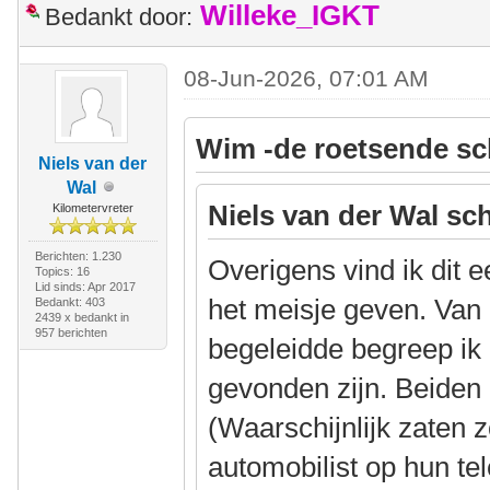
Willeke_IGKT
Bedankt door:
08-Jun-2026, 07:01 AM
Wim -de roetsende sc
Niels van der
Wal
Niels van der Wal sch
Kilometervreter
Berichten: 1.230
Overigens vind ik dit 
Topics: 16
Lid sinds: Apr 2017
het meisje geven. Van 
Bedankt: 403
2439 x bedankt in
957 berichten
begeleidde begreep ik
gevonden zijn. Beiden
(Waarschijnlijk zaten 
automobilist op hun te