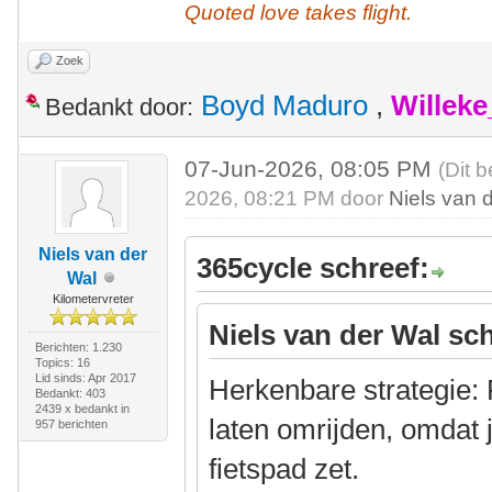
Quoted love takes flight.
Zoek
Boyd Maduro
,
Willek
Bedankt door:
07-Jun-2026, 08:05 PM
(Dit 
2026, 08:21 PM door
Niels van 
Niels van der
365cycle schreef:
Wal
Kilometervreter
Niels van der Wal sch
Berichten: 1.230
Topics: 16
Lid sinds: Apr 2017
Herkenbare strategie: 
Bedankt: 403
2439 x bedankt in
laten omrijden, omdat 
957 berichten
fietspad zet.