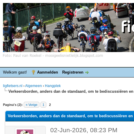
Welkom gast!
Aanmelden
Registreren
ligfietsers.nl
›
Algemeen
›
Hangplek
Verkeersborden, anders dan de standaard, om te bediscussiëren en 
elde waardering is 0
Pagina's (2):
« Vorige
1
2
Verkeersborden, anders dan de standaard, om te bediscussiëren en 
02-Jun-2026, 08:23 PM