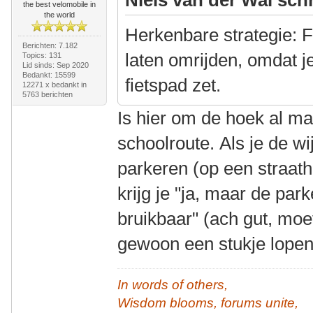
the best velomobile in
the world
Herkenbare strategie: F
Berichten: 7.182
laten omrijden, omdat j
Topics: 131
Lid sinds: Sep 2020
Bedankt: 15599
fietspad zet.
12271 x bedankt in
5763 berichten
Is hier om de hoek al m
schoolroute. Als je de wi
parkeren (op een straat
krijg je "ja, maar de par
bruikbaar" (ach gut, moe
gewoon een stukje lope
In words of others,
Wisdom blooms, forums unite,