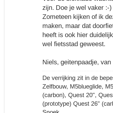
zijn. Doe je wel vaker :-)
Zometeen kijken of ik d
maken, maar dat doorfiets
heeft is ook hier duideli
wel fietsstad geweest.
Niels, geitenpaadje, van
De verrijking zit in de bep
Zelfbouw, M5blueglide, M5
(carbon), Quest 20", Que
(prototype) Quest 26" (ca
Snoek