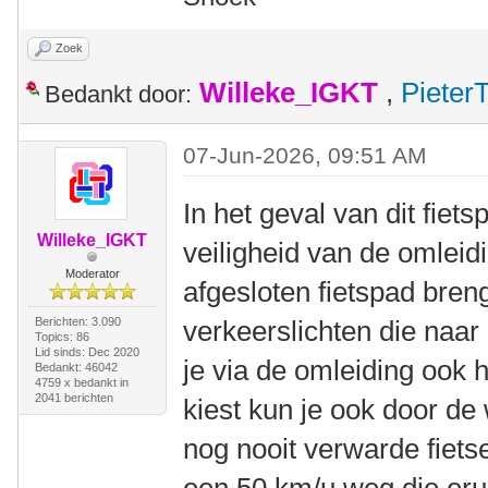
Zoek
Willeke_IGKT
,
Pieter
Bedankt door:
07-Jun-2026, 09:51 AM
In het geval van dit fiet
Willeke_IGKT
veiligheid van de omleid
Moderator
afgesloten fietspad bren
Berichten: 3.090
verkeerslichten die naar 
Topics: 86
Lid sinds: Dec 2020
je via de omleiding ook 
Bedankt: 46042
4759 x bedankt in
2041 berichten
kiest kun je ook door de 
nog nooit verwarde fiets
een 50 km/u weg die erui