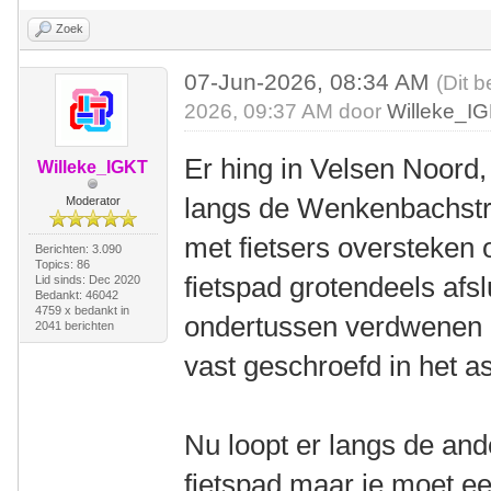
Zoek
07-Jun-2026, 08:34 AM
(Dit b
2026, 09:37 AM door
Willeke_I
Er hing in Velsen Noord, 
Willeke_IGKT
langs de Wenkenbachstra
Moderator
met fietsers oversteken 
Berichten: 3.090
Topics: 86
fietspad grotendeels afsl
Lid sinds: Dec 2020
Bedankt: 46042
4759 x bedankt in
ondertussen verdwenen e
2041 berichten
vast geschroefd in het as
Nu loopt er langs de an
fietspad maar je moet ee