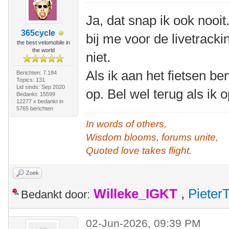
Ja, dat snap ik ook nooit
365cycle
bij me voor de livetrack
the best velomobile in
the world
niet.
Als ik aan het fietsen b
Berichten: 7.184
Topics: 131
Lid sinds: Sep 2020
op. Bel wel terug als ik
Bedankt: 15599
12277 x bedankt in
5765 berichten
In words of others,
Wisdom blooms, forums unite,
Quoted love takes flight.
Zoek
Willeke_IGKT
,
Pieter
Bedankt door:
02-Jun-2026, 09:39 PM