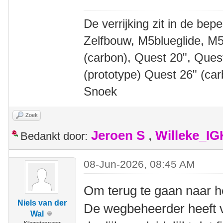
De verrijking zit in de bep
Zelfbouw, M5blueglide, M5
(carbon), Quest 20", Que
(prototype) Quest 26" (ca
Snoek
Zoek
Jeroen S
,
Willeke_I
Bedankt door:
08-Jun-2026, 08:45 AM
Om terug te gaan naar h
Niels van der
De wegbeheerder heeft v
Wal
Kilometervreter