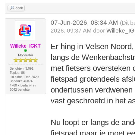
Zoek
07-Jun-2026, 08:34 AM
(Dit b
2026, 09:37 AM door
Willeke_I
Er hing in Velsen Noord, 
Willeke_IGKT
langs de Wenkenbachstra
Moderator
met fietsers oversteken 
Berichten: 3.091
Topics: 86
fietspad grotendeels afsl
Lid sinds: Dec 2020
Bedankt: 46074
4760 x bedankt in
ondertussen verdwenen e
2042 berichten
vast geschroefd in het as
Nu loopt er langs de an
fietspad maar je moet ee