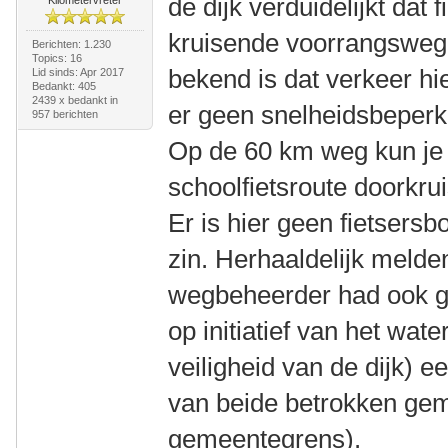
de dijk verduidelijkt dat
kruisende voorrangsweg 
Berichten: 1.230
Topics: 16
bekend is dat verkeer hier
Lid sinds: Apr 2017
Bedankt: 405
2439 x bedankt in
er geen snelheidsbeperk
957 berichten
Op de 60 km weg kun je
schoolfietsroute doorkru
Er is hier geen fietsers
zin. Herhaaldelijk melde
wegbeheerder had ook g
op initiatief van het wat
veiligheid van de dijk) 
van beide betrokken gem
gemeentegrens).