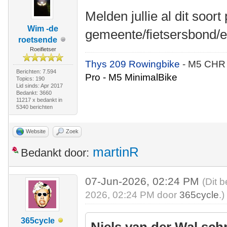
Melden jullie al dit soort
Wim -de
gemeente/fietsersbond/e
roetsende
Roeifietser
Thys 209 Rowingbike
- M5 CHR
Berichten: 7.594
Pro - M5 MinimalBike
Topics: 190
Lid sinds: Apr 2017
Bedankt: 3660
11217 x bedankt in
5340 berichten
Website
Zoek
martinR
Bedankt door:
07-Jun-2026, 02:24 PM
(Dit 
2026, 02:24 PM door
365cycle
.)
365cycle
Niels van der Wal sch