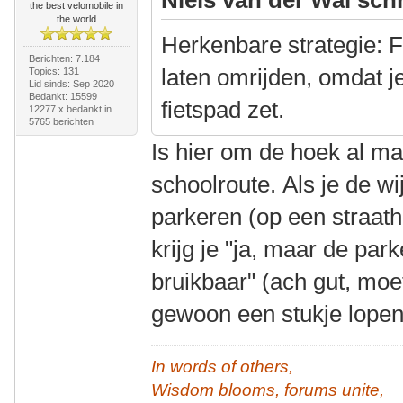
the best velomobile in
the world
Herkenbare strategie: F
Berichten: 7.184
laten omrijden, omdat j
Topics: 131
Lid sinds: Sep 2020
Bedankt: 15599
fietspad zet.
12277 x bedankt in
5765 berichten
Is hier om de hoek al m
schoolroute. Als je de wi
parkeren (op een straat
krijg je "ja, maar de par
bruikbaar" (ach gut, moe
gewoon een stukje lope
In words of others,
Wisdom blooms, forums unite,