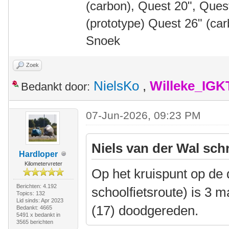
(carbon), Quest 20", Que
(prototype) Quest 26" (ca
Snoek
Zoek
NielsKo
,
Willeke_IGK
Bedankt door:
07-Jun-2026, 09:23 PM
Niels van der Wal sch
Hardloper
Kilometervreter
Op het kruispunt op de d
Berichten: 4.192
schoolfietsroute) is 3
Topics: 132
Lid sinds: Apr 2023
(17) doodgereden.
Bedankt: 4665
5491 x bedankt in
3565 berichten