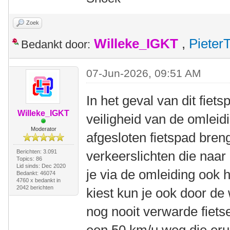
Zoek
Willeke_IGKT
,
Pieter
Bedankt door:
07-Jun-2026, 09:51 AM
In het geval van dit fiet
Willeke_IGKT
veiligheid van de omleid
Moderator
afgesloten fietspad bren
Berichten: 3.091
verkeerslichten die naar 
Topics: 86
Lid sinds: Dec 2020
je via de omleiding ook 
Bedankt: 46074
4760 x bedankt in
2042 berichten
kiest kun je ook door de 
nog nooit verwarde fiets
een 50 km/u weg die erui