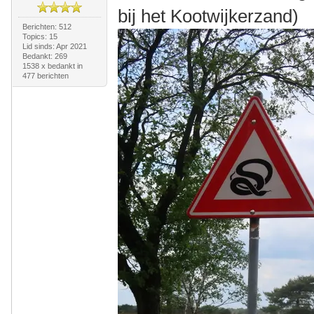
bij het Kootwijkerzand)
Berichten: 512
Topics: 15
Lid sinds: Apr 2021
Bedankt: 269
1538 x bedankt in
477 berichten