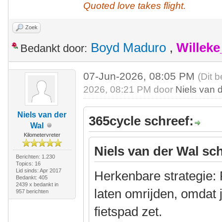
Quoted love takes flight.
Zoek
Boyd Maduro
,
Willek
Bedankt door:
07-Jun-2026, 08:05 PM
(Dit 
2026, 08:21 PM door
Niels van 
Niels van der
365cycle schreef:
Wal
Kilometervreter
Niels van der Wal sch
Berichten: 1.230
Topics: 16
Lid sinds: Apr 2017
Herkenbare strategie: 
Bedankt: 405
2439 x bedankt in
laten omrijden, omdat 
957 berichten
fietspad zet.