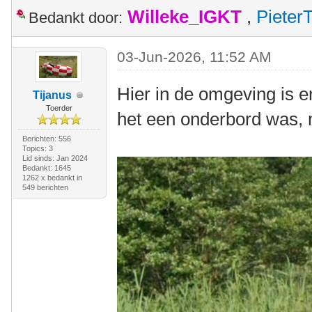
Willeke_IGKT
,
Pieter
Bedankt door:
03-Jun-2026, 11:52 AM
Hier in de omgeving is er
Tijanus
Toerder
het een onderbord was, ma
Berichten: 556
Topics: 3
Lid sinds: Jan 2024
Bedankt: 1645
1262 x bedankt in
549 berichten