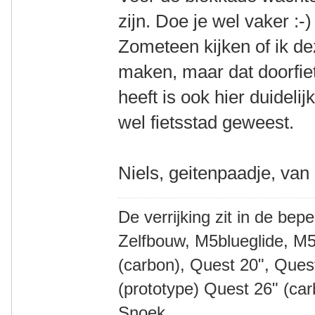
zijn. Doe je wel vaker :-)
Zometeen kijken of ik d
maken, maar dat doorfiets
heeft is ook hier duideli
wel fietsstad geweest.
Niels, geitenpaadje, van
De verrijking zit in de bep
Zelfbouw, M5blueglide, M5
(carbon), Quest 20", Que
(prototype) Quest 26" (ca
Snoek