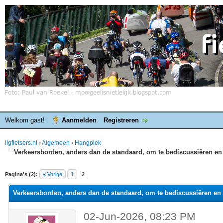
Welkom gast!
Aanmelden
Registreren
ligfietsers.nl
›
Algemeen
›
Hangplek
Verkeersborden, anders dan de standaard, om te bediscussiëren en 
elde waardering is 0
Pagina's (2):
« Vorige
1
2
Verkeersborden, anders dan de standaard, om te bediscussiëren en 
02-Jun-2026, 08:23 PM