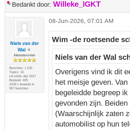
Willeke_IGKT
Bedankt door:
08-Jun-2026, 07:01 AM
Wim -de roetsende sc
Niels van der
Wal
Niels van der Wal sch
Kilometervreter
Berichten: 1.230
Overigens vind ik dit 
Topics: 16
Lid sinds: Apr 2017
het meisje geven. Van 
Bedankt: 405
2439 x bedankt in
957 berichten
begeleidde begreep ik
gevonden zijn. Beiden
(Waarschijnlijk zaten 
automobilist op hun te