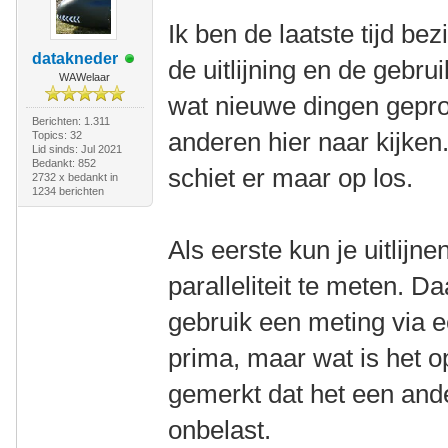
Ik ben de laatste tijd be
datakneder
de uitlijning en de gebru
WAWelaar
wat nieuwe dingen gepr
Berichten: 1.311
anderen hier naar kijken.
Topics: 32
Lid sinds: Jul 2021
Bedankt: 852
schiet er maar op los.
2732 x bedankt in
1234 berichten
Als eerste kun je uitlijn
paralleliteit te meten. Da
gebruik een meting via ee
prima, maar wat is het 
gemerkt dat het een ande
onbelast.