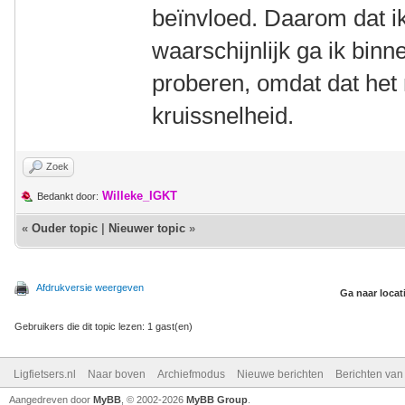
beïnvloed. Daarom dat ik
waarschijnlijk ga ik bin
proberen, omdat dat he
kruissnelheid.
Zoek
Willeke_IGKT
Bedankt door:
«
Ouder topic
|
Nieuwer topic
»
Afdrukversie weergeven
Ga naar locat
Gebruikers die dit topic lezen: 1 gast(en)
Ligfietsers.nl
Naar boven
Archiefmodus
Nieuwe berichten
Berichten va
Aangedreven door
MyBB
, © 2002-2026
MyBB Group
.