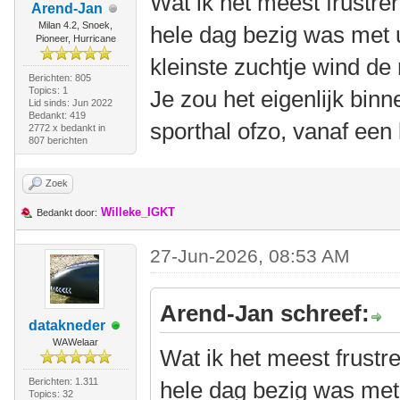
Wat ik het meest frustre
Arend-Jan
Milan 4.2, Snoek,
hele dag bezig was met u
Pioneer, Hurricane
kleinste zuchtje wind de
Berichten: 805
Topics: 1
Je zou het eigenlijk bin
Lid sinds: Jun 2022
Bedankt: 419
sporthal ofzo, vanaf een 
2772 x bedankt in
807 berichten
Zoek
Willeke_IGKT
Bedankt door:
27-Jun-2026, 08:53 AM
Arend-Jan schreef:
datakneder
WAWelaar
Wat ik het meest frustr
Berichten: 1.311
hele dag bezig was met 
Topics: 32