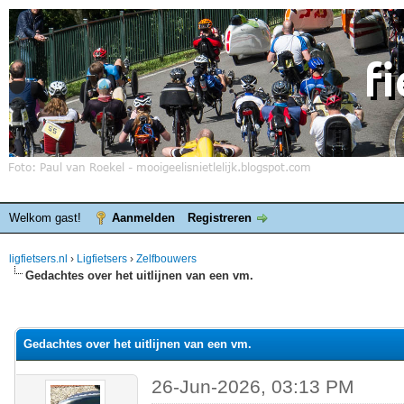
Welkom gast!
Aanmelden
Registreren
ligfietsers.nl
›
Ligfietsers
›
Zelfbouwers
Gedachtes over het uitlijnen van een vm.
elde waardering is 0
Gedachtes over het uitlijnen van een vm.
26-Jun-2026, 03:13 PM