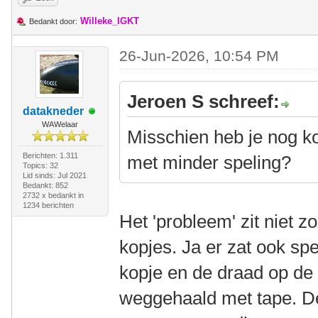
Willeke_IGKT
Bedankt door:
26-Jun-2026, 10:54 PM
Jeroen S schreef:
datakneder
WAWelaar
Misschien heb je nog ko
Berichten: 1.311
met minder speling?
Topics: 32
Lid sinds: Jul 2021
Bedankt: 852
2732 x bedankt in
1234 berichten
Het 'probleem' zit niet z
kopjes. Ja er zat ook spe
kopje en de draad op de 
weggehaald met tape. De 