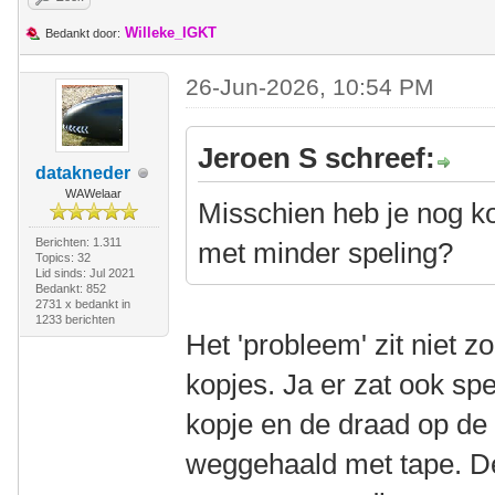
Willeke_IGKT
Bedankt door:
26-Jun-2026, 10:54 PM
Jeroen S schreef:
datakneder
WAWelaar
Misschien heb je nog ko
Berichten: 1.311
met minder speling?
Topics: 32
Lid sinds: Jul 2021
Bedankt: 852
2731 x bedankt in
1233 berichten
Het 'probleem' zit niet z
kopjes. Ja er zat ook spe
kopje en de draad op de 
weggehaald met tape. De 