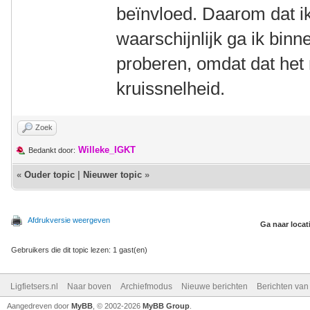
beïnvloed. Daarom dat ik
waarschijnlijk ga ik bin
proberen, omdat dat he
kruissnelheid.
Zoek
Willeke_IGKT
Bedankt door:
«
Ouder topic
|
Nieuwer topic
»
Afdrukversie weergeven
Ga naar locat
Gebruikers die dit topic lezen: 1 gast(en)
Ligfietsers.nl
Naar boven
Archiefmodus
Nieuwe berichten
Berichten va
Aangedreven door
MyBB
, © 2002-2026
MyBB Group
.