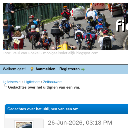
Welkom gast!
Aanmelden
Registreren
ligfietsers.nl
›
Ligfietsers
›
Zelfbouwers
Gedachtes over het uitlijnen van een vm.
elde waardering is 0
Gedachtes over het uitlijnen van een vm.
26-Jun-2026, 03:13 PM