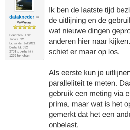
Ik ben de laatste tijd be
datakneder
de uitlijning en de gebru
WAWelaar
wat nieuwe dingen gepr
Berichten: 1.311
anderen hier naar kijken.
Topics: 32
Lid sinds: Jul 2021
Bedankt: 852
schiet er maar op los.
2731 x bedankt in
1233 berichten
Als eerste kun je uitlijn
paralleliteit te meten. Da
gebruik een meting via ee
prima, maar wat is het 
gemerkt dat het een ande
onbelast.