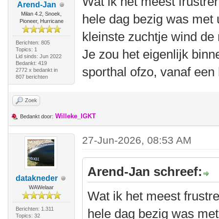
Wat ik het meest frustre
Arend-Jan
Milan 4.2, Snoek,
hele dag bezig was met u
Pioneer, Hurricane
kleinste zuchtje wind de
Berichten: 805
Topics: 1
Je zou het eigenlijk bin
Lid sinds: Jun 2022
Bedankt: 419
sporthal ofzo, vanaf een 
2772 x bedankt in
807 berichten
Zoek
Willeke_IGKT
Bedankt door:
27-Jun-2026, 08:53 AM
Arend-Jan schreef:
datakneder
WAWelaar
Wat ik het meest frustr
Berichten: 1.311
hele dag bezig was met 
Topics: 32