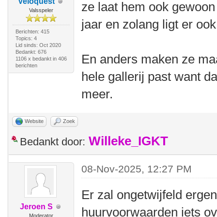
Veloquest
ze laat hem ook gewoon 
Valsspeler
jaar en zolang ligt er oo
Berichten: 415
Topics: 4
Lid sinds: Oct 2020
Bedankt: 676
En anders maken ze maa
1106 x bedankt in 406
berichten
hele gallerij past want d
meer.
Website
Zoek
Willeke_IGKT
Bedankt door:
08-Nov-2025, 12:27 PM
Er zal ongetwijfeld erge
Jeroen S
huurvoorwaarden iets o
Moderator