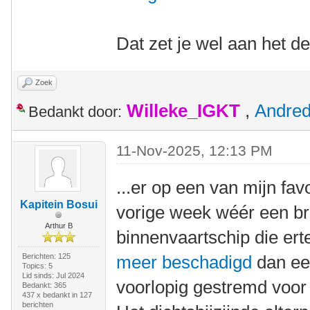
Dat zet je wel aan het d
Zoek
Willeke_IGKT
,
Andre
Bedankt door:
11-Nov-2025, 12:13 PM
...er op een van mijn fa
Kapitein Bosui
vorige week wéér een br
Arthur B
binnenvaartschip die er
Berichten: 125
meer beschadigd
dan eer
Topics: 5
Lid sinds: Jul 2024
voorlopig gestremd voor
Bedankt: 365
437 x bedankt in 127
berichten