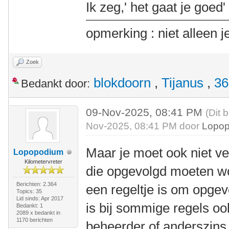
Ik zeg,' het gaat je goed' 
opmerking : niet alleen j
Zoek
blokdoorn
,
Tijanus
,
36
Bedankt door:
09-Nov-2025, 08:41 PM
(Dit 
Nov-2025, 08:41 PM door
Lopo
Maar je moet ook niet ver
Lopopodium
Kilometervreter
die opgevolgd moeten w
Berichten: 2.364
een regeltje is om opgev
Topics: 35
Lid sinds: Apr 2017
is bij sommige regels oo
Bedankt: 1
2089 x bedankt in
1170 berichten
beheerder of anderszins 