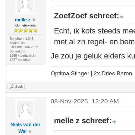
ZoefZoef schreef:
melle z
Kilometervreter
Echt, ik kots steeds mee
Berichten: 1.345
met al zn regel- en bem
Topics: 34
Lid sinds: Jun 2022
Bedankt: 0
Je zou je geluk elders 
2366 x bedankt in
1227 berichten
Optima Stinger |
2x Dries Baron
Zoek
08-Nov-2025, 12:20 AM
melle z schreef:
Niels van der
Wal