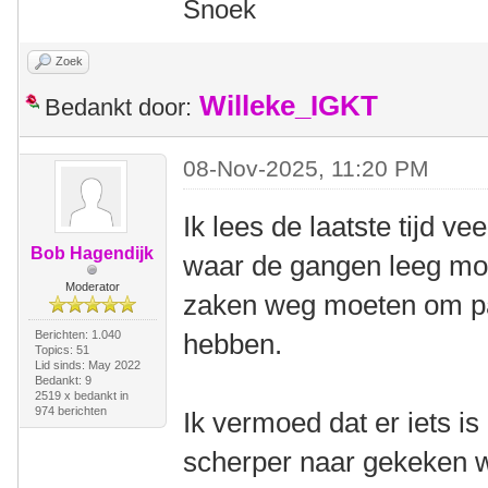
Snoek
Zoek
Willeke_IGKT
Bedankt door:
08-Nov-2025, 11:20 PM
Ik lees de laatste tijd vee
Bob Hagendijk
waar de gangen leeg mo
Moderator
zaken weg moeten om p
Berichten: 1.040
hebben.
Topics: 51
Lid sinds: May 2022
Bedankt: 9
2519 x bedankt in
974 berichten
Ik vermoed dat er iets i
scherper naar gekeken w