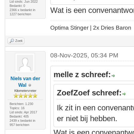
Lid sinds: Jun 2022
Bedankt: 0
Wat is een convenantwo
2366 x bedankt in
1227 berichten
Optima Stinger |
2x Dries Baron
Zoek
08-Nov-2025, 05:34 PM
melle z schreef:
Niels van der
Wal
ZoefZoef schreef:
Kilometervreter
Berichten: 1.230
Ik zit in een convenan
Topics: 16
Lid sinds: Apr 2017
er niet bij hebben.
Bedankt: 405
2439 x bedankt in
957 berichten
Wat is een convenantw