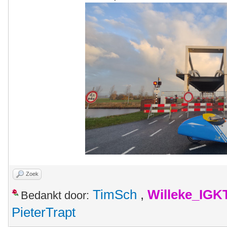
Zoek
TimSch
,
Willeke_IGK
Bedankt door:
PieterTrapt