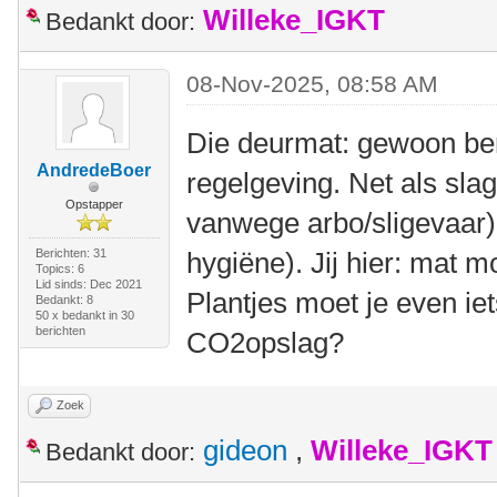
Willeke_IGKT
Bedankt door:
08-Nov-2025, 08:58 AM
Die deurmat: gewoon ber
AndredeBoer
regelgeving. Net als slag
Opstapper
vanwege arbo/sligevaar)
Berichten: 31
hygiëne). Jij hier: mat 
Topics: 6
Lid sinds: Dec 2021
Plantjes moet je even ie
Bedankt: 8
50 x bedankt in 30
berichten
CO2opslag?
Zoek
gideon
,
Willeke_IGKT
Bedankt door: