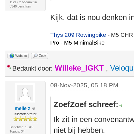
11217 x bedankt in
5340 berichten
Kijk, dat is nou denken 
Thys 209 Rowingbike
- M5 CHR
Pro - M5 MinimalBike
Website
Zoek
Willeke_IGKT
,
Veloqu
Bedankt door:
08-Nov-2025, 05:18 PM
ZoefZoef schreef:
melle z
Kilometervreter
Ik zit in een convenant
Berichten: 1.345
niet bij hebben.
Topics: 34