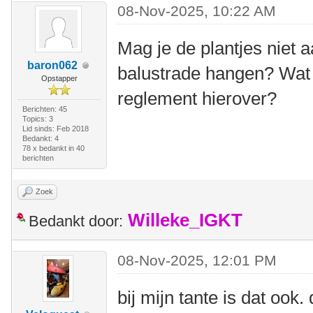
08-Nov-2025, 10:22 AM
Mag je de plantjes niet 
baron062
balustrade hangen? Wat 
Opstapper
reglement hierover?
Berichten: 45
Topics: 3
Lid sinds: Feb 2018
Bedankt: 4
78 x bedankt in 40
berichten
Zoek
Willeke_IGKT
Bedankt door:
08-Nov-2025, 12:01 PM
bij mijn tante is dat oo