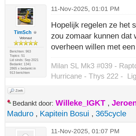
11-Nov-2025, 01:01 PM
Hopelijk regelen ze het 
TimSch
zou zomaar kunnen dat 
Velonaut
overheen willen met een
Berichten: 963
Topics: 51
Lid sinds: Sep 2021
Milan SL Mk3 #039 - Rapto
Bedankt: 1341
2865 x bedankt in
913 berichten
Hurricane - Thys 222 -
Li
Zoek
Willeke_IGKT
,
Jeroe
Bedankt door:
Maduro
,
Kapitein Bosui
,
365cycle
11-Nov-2025, 01:07 PM