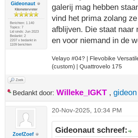
Gideonaut
galerij mag hebben staan
Kilometervreter
vind het prima zolang z
Berichten: 1.140
afblijven. Die staat naa
Topics: 7
Lid sinds: Jun 2023
Bedankt: 2
en voor niemand in de w
2207 x bedankt in
1109 berichten
Velayo #
0
4?
| Flevobike Versati
(custom) | Quattrovelo 175
Zoek
Willeke_IGKT
,
gideon
Bedankt door:
20-Nov-2025, 10:34 PM
Gideonaut schreef:
ZoefZoef