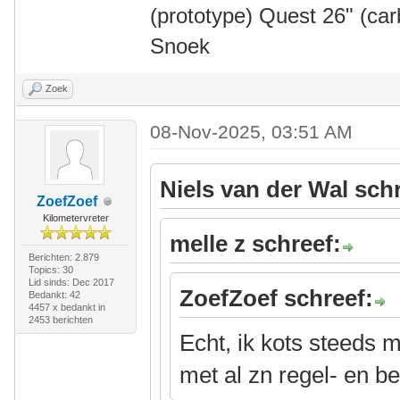
(prototype) Quest 26" (ca
Snoek
Zoek
08-Nov-2025, 03:51 AM
Niels van der Wal sch
ZoefZoef
Kilometervreter
melle z schreef:
Berichten: 2.879
Topics: 30
Lid sinds: Dec 2017
ZoefZoef schreef:
Bedankt: 42
4457 x bedankt in
2453 berichten
Echt, ik kots steeds m
met al zn regel- en b