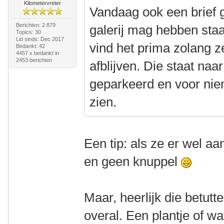
Kilometervreter
Vandaag ook een brief g
Berichten: 2.879
galerij mag hebben staa
Topics: 30
Lid sinds: Dec 2017
vind het prima zolang 
Bedankt: 42
4457 x bedankt in
2453 berichten
afblijven. Die staat naa
geparkeerd en voor nie
zien.
Een tip: als ze er wel aa
en geen knuppel
Maar, heerlijk die betutt
overal. Een plantje of wa