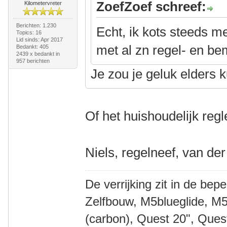
ZoefZoef schreef:
Kilometervreter
Berichten: 1.230
Echt, ik kots steeds me
Topics: 16
Lid sinds: Apr 2017
met al zn regel- en be
Bedankt: 405
2439 x bedankt in
957 berichten
Je zou je geluk elders
Of het huishoudelijk re
Niels, regelneef, van der
De verrijking zit in de bep
Zelfbouw, M5blueglide, M5
(carbon), Quest 20", Que