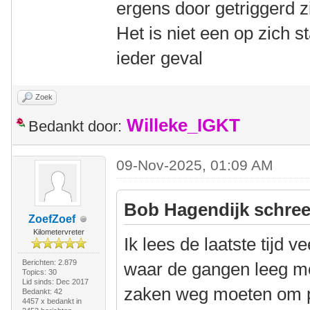
ergens door getriggerd z
Het is niet een op zich st
ieder geval
Zoek
Willeke_IGKT
Bedankt door:
09-Nov-2025, 01:09 AM
Bob Hagendijk schree
ZoefZoef
Kilometervreter
Ik lees de laatste tijd ve
Berichten: 2.879
waar de gangen leeg m
Topics: 30
Lid sinds: Dec 2017
zaken weg moeten om 
Bedankt: 42
4457 x bedankt in