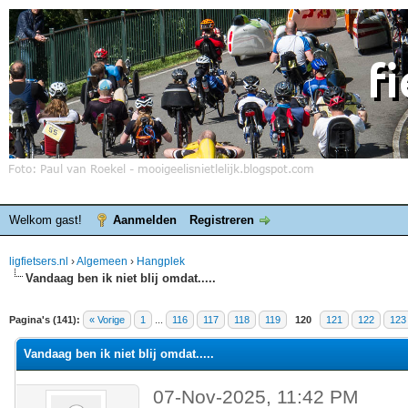
Welkom gast!
Aanmelden
Registreren
ligfietsers.nl
›
Algemeen
›
Hangplek
Vandaag ben ik niet blij omdat.....
elde waardering is 4.4
Pagina's (141):
« Vorige
1
...
116
117
118
119
120
121
122
123
Vandaag ben ik niet blij omdat.....
07-Nov-2025, 11:42 PM