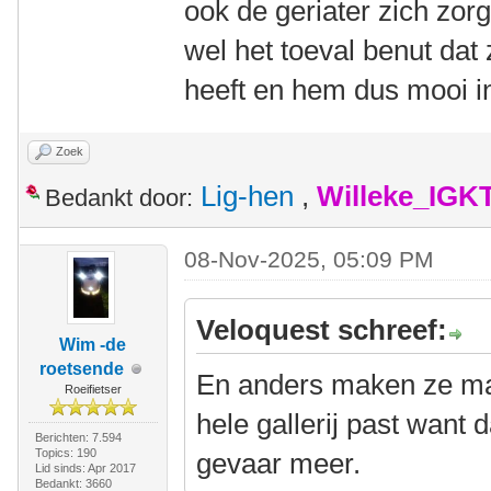
ook de geriater zich zor
wel het toeval benut da
heeft en hem dus mooi i
Zoek
Lig-hen
,
Willeke_IGK
Bedankt door:
08-Nov-2025, 05:09 PM
Veloquest schreef:
Wim -de
roetsende
En anders maken ze ma
Roeifietser
hele gallerij past want d
Berichten: 7.594
Topics: 190
gevaar meer.
Lid sinds: Apr 2017
Bedankt: 3660