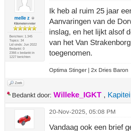
Ik heb al ruim 25 jaar ee
melle z
Aanvaringen van de Dorw
Kilometervreter
inslag, en het lijkt alsof
Berichten: 1.345
van het Van Strakenborg
Topics: 34
Lid sinds: Jun 2022
Bedankt: 0
toegenomen.
2366 x bedankt in
1227 berichten
Optima Stinger |
2x Dries Baron
Zoek
Willeke_IGKT
,
Kapite
Bedankt door:
20-Nov-2025, 05:08 PM
Vandaag ook een brief ge